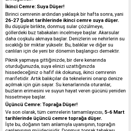
İkinci Cemre: Suya Düşer!
Birinci cemrenin ardından yaklaşık bir hafta sonra, yani
26-27 Şubat tarihlerinde ikinci cemre suya düşer.
Bu düşüşle birlikte, donmuş sular çözülmeye,
göllerdeki buz tabakaları incelmeye başlar. Akarsular
daha coşkulu akmaya başlar. Denizlerin ve nehirlerin su
sıcaklığı bir miktar yükselir. Bu, balıklar ve diğer su
canlıları için de yeni bir dönemin başlangıcı demektir.
Piknik yapmaya gittiğinizde, bir dere kenarında
oturduğunuzda, suya elinizi uzattığınızda
hissedeceğiniz o hafif ılık dokunuş, ikinci cemrenin
marifetidir. Artık balıkçılar da teknelerini onarıp denize
açılmak için gün sayar. Su kenarlarında oturanlar,
buzların erimesini ve suyun hayat veren gücünü yeniden
hissetmeye başlar.
Üçüncü Cemre: Toprağa Düşer!
Ve son olarak, tüm cemrelerin tamamlayıcısı,
5-6 Mart
tarihlerinde üçüncü cemre toprağa düşer.
İşte bu, doğanın tam anlamıyla uyanışının, toprağın
canlanışının müjdecisidir. Donmuş toprak tabakası