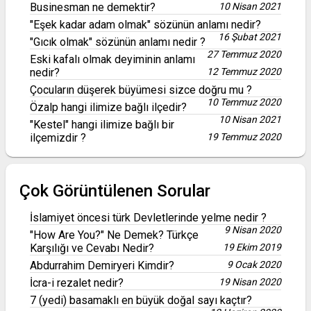
Businesman ne demektir?
10 Nisan 2021
"Eşek kadar adam olmak" sözünün anlamı nedir?
16 Şubat 2021
"Gıcık olmak" sözünün anlamı nedir ?
27 Temmuz 2020
Eski kafalı olmak deyiminin anlamı
nedir?
12 Temmuz 2020
Çocuların düşerek büyümesi sizce doğru mu ?
10 Temmuz 2020
Özalp hangi ilimize bağlı ilçedir?
10 Nisan 2021
"Kestel" hangi ilimize bağlı bir
ilçemizdir ?
19 Temmuz 2020
Çok Görüntülenen Sorular
İslamiyet öncesi türk Devletlerinde yelme nedir ?
9 Nisan 2020
"How Are You?" Ne Demek? Türkçe
Karşılığı ve Cevabı Nedir?
19 Ekim 2019
Abdurrahim Demiryeri Kimdir?
9 Ocak 2020
İcra-i rezalet nedir?
19 Nisan 2020
7 (yedi) basamaklı en büyük doğal sayı kaçtır?