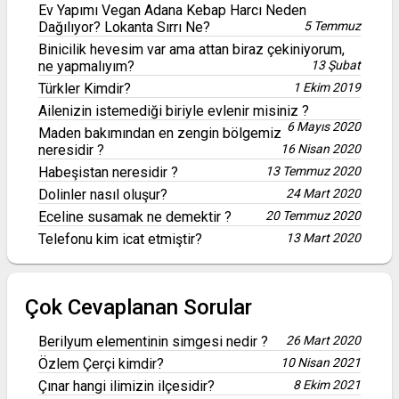
Ev Yapımı Vegan Adana Kebap Harcı Neden
Dağılıyor? Lokanta Sırrı Ne?
5 Temmuz
Binicilik hevesim var ama attan biraz çekiniyorum,
ne yapmalıyım?
13 Şubat
Türkler Kimdir?
1 Ekim 2019
Ailenizin istemediği biriyle evlenir misiniz ?
6 Mayıs 2020
Maden bakımından en zengin bölgemiz
neresidir ?
16 Nisan 2020
Habeşistan neresidir ?
13 Temmuz 2020
Dolinler nasıl oluşur?
24 Mart 2020
Eceline susamak ne demektir ?
20 Temmuz 2020
Telefonu kim icat etmiştir?
13 Mart 2020
Çok Cevaplanan Sorular
Berilyum elementinin simgesi nedir ?
26 Mart 2020
Özlem Çerçi kimdir?
10 Nisan 2021
Çınar hangi ilimizin ilçesidir?
8 Ekim 2021