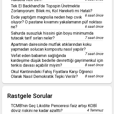
Tek El Backhand'de Topspin Üretmekte
Zorlanıyorum: Bilek mi, Kol Hareketi mi Hatalı?
6 saat önce
Evde yaptığım magnolia neden hep cıvık
oluyor? O pastane kıvamını yakalamanın püf noktası
ne?
6 saat önce
Sahurda susuzluk hissini gün boyu minimumda
tutacak tarif sırları neler?
7 saat önce
Apartman dairesinde mutfak atıklarından koku
yapmadan solucan kompostu nasıl yapılır?
7 saat önce
Vefat eden babamın sağlığında
kardeşime düşük bedelle devrettiği gayrimenkul için
tenkis davası açabilir miyim?
8 saat önce
Okul Kantinindeki Fahiş Fiyatlara Karşı Öğrenci
Olarak Nasıl Demokratik Tepki Verilir?
8 saat önce
Rastgele Sorular
TCMB'nin Geç Likidite Penceresi faiz artışı KOBİ
döviz riskini ne kadar azalttı?
4 Temmuz