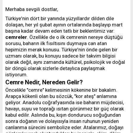
Merhaba sevgili dostlar,
Türkiye'nin dört bir yanında yüzyıllardır dilden dile
dolaşan, her yıl şubat ayının ortalarında başlayıp mart
başına kadar devam eden tatlı bir beklentimiz var:
cemreler
. Özellikle de o ilk cemrenin nereye düştüğü
sorusu, baharın ilk fısıltısını duymaya can atan
hepimizin merak konusu. Türkiye'nin önde gelen bir
uzmanı olarak, bu konuyu sadece bir takvim bilgisi
olarak değil, aynı zamanda kültürel, psikolojik ve doğal
bir döngü olarak sizlerle detaylıca paylaşmak
istiyorum.
Cemre Nedir, Nereden Gelir?
Öncelikle "cemre" kelimesinin kökenine bir bakalım.
Arapça kökenli olan bu sözcük, "kor ateş" anlamına
geliyor. Anadolu coğrafyasında ise baharın müjdecisi,
havayı, suyu ve toprağı ısıtan görünmez bir güç olarak
kabul edilir. Aslında bu, kışın dondurucu soğuğundan
sonra doğanın ve dolayısıyla insan ruhunun yeniden
canlanma sürecini sembolize eder. Atalarımız, doğayı