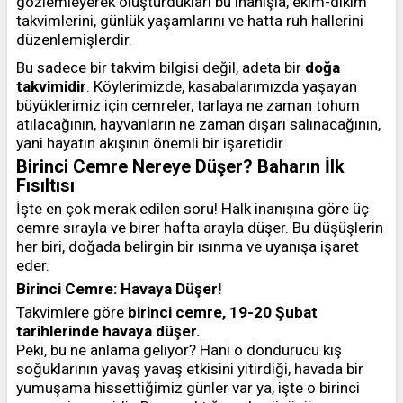
gözlemleyerek oluşturdukları bu inanışla, ekim-dikim
takvimlerini, günlük yaşamlarını ve hatta ruh hallerini
düzenlemişlerdir.
Bu sadece bir takvim bilgisi değil, adeta bir
doğa
takvimidir
. Köylerimizde, kasabalarımızda yaşayan
büyüklerimiz için cemreler, tarlaya ne zaman tohum
atılacağının, hayvanların ne zaman dışarı salınacağının,
yani hayatın akışının önemli bir işaretidir.
Birinci Cemre Nereye Düşer? Baharın İlk
Fısıltısı
İşte en çok merak edilen soru! Halk inanışına göre üç
cemre sırayla ve birer hafta arayla düşer. Bu düşüşlerin
her biri, doğada belirgin bir ısınma ve uyanışa işaret
eder.
Birinci Cemre: Havaya Düşer!
Takvimlere göre
birinci cemre, 19-20 Şubat
tarihlerinde havaya düşer.
Peki, bu ne anlama geliyor? Hani o dondurucu kış
soğuklarının yavaş yavaş etkisini yitirdiği, havada bir
yumuşama hissettiğimiz günler var ya, işte o birinci