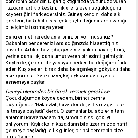
cemrenin eseridir. Dışarı çıktığınızda yüzünüze vuran
rüzgarın artık o keskin, iliklere işleyen soğukluğunu
kaybettiğini fark edersiniz. Güneş kendini daha sık
gösterir, belki hala ısısı çok güçlü değildir ama varlığı
bile içimizi ısıtmaya yeter.
Bunu en net nerede anlarsınız biliyor musunuz?
Sabahları pencerenizi araladığınızda hissettiğiniz
havada. Artık o buz gibi, genzinizi yakan hava gitmiş,
yerine daha ılık, daha umut veren bir esinti gelmiştir.
Köylerde, şehirlerde yaşayan herkes bu değişimi fark
eder. Kuş sesleri biraz daha belirginleşir, gökyüzü daha
açık görünür. Sanki hava, kış uykusundan uyanıp
esnemeye başlar.
Deneyimlerimden bir örnek vermek gerekirse:
Çocukluğumda köyde dedem, birinci cemre
düştüğünde "Bak evlat, hava döndü, artık rüzgar bile
ısıtmaya başladı" derdi. O zamanlar bu sözlerin tam
anlamını kavramasam da, şimdi o hissi çok iyi
anlıyorum. Kışlık kalın kazakların bile üzerimizde hafif
gelmeye başladığı o ilk günler, birinci cemrenin bize
armağanıdır.