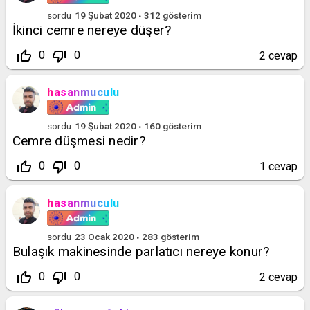
sordu
19 Şubat 2020
312
gösterim
İkinci cemre nereye düşer?
thumb_up_off_alt
thumb_down_off_alt
0
0
2
cevap
hasanmuculu
sordu
19 Şubat 2020
160
gösterim
Cemre düşmesi nedir?
thumb_up_off_alt
thumb_down_off_alt
0
0
1
cevap
hasanmuculu
sordu
23 Ocak 2020
283
gösterim
Bulaşık makinesinde parlatıcı nereye konur?
thumb_up_off_alt
thumb_down_off_alt
0
0
2
cevap