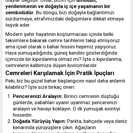
olaylar değildir. Onlar, bizim için
umudun,
yenilenmenin ve doğayla iç içe yaşamanın bir
sembolüdür.
Bu döngü, bizi doğayla bağlantımızı
sürdürmeye, etrafımızdaki değişimlere dikkat etmeye
teşvik eder.
Modern şehir hayatının koşturmacası içinde belki
takvimlere bakarak cemre tarihlerini takip etmiyoruz
ama içsel olarak o bahar hissini hepimiz yaşıyoruz.
Hava yumuşadığında, güneş kendini gösterdiğinde
içimizde bir kıpırdanma olmaz mı? İşte o kıpırdanma,
cemrelerin kalbimize düşen kıvılcımlarıdır.
Cemreleri Karşılamak İçin Pratik İpuçları
Peki, biz bu güzel bahar başlangıcını nasıl daha anlamlı
kılabiliriz? İşte size birkaç öneri:
Pencerenizi Aralayın:
Birinci cemrenin düştüğü
günlerde, sabahları uyanır uyanmaz pencerenizi
aralayın ve havayı koklayın. O ilk yumuşak esintiyi
hissedin.
Doğada Yürüyüş Yapın:
Parkta, bahçede veya deniz
kenarında yürüyüşlere çıkın. Ağaçların