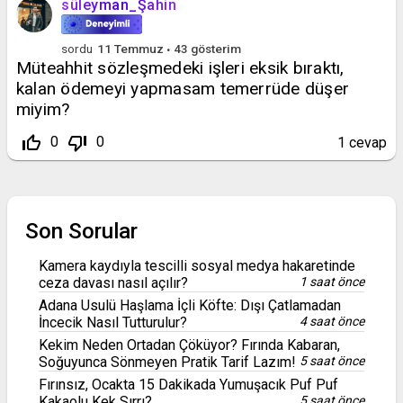
süleyman_Şahin
sordu
11 Temmuz
43
gösterim
Müteahhit sözleşmedeki işleri eksik bıraktı,
kalan ödemeyi yapmasam temerrüde düşer
miyim?
thumb_up_off_alt
thumb_down_off_alt
0
0
1
cevap
Son Sorular
Kamera kaydıyla tescilli sosyal medya hakaretinde
ceza davası nasıl açılır?
1 saat önce
Adana Usulü Haşlama İçli Köfte: Dışı Çatlamadan
İncecik Nasıl Tutturulur?
4 saat önce
Kekim Neden Ortadan Çöküyor? Fırında Kabaran,
Soğuyunca Sönmeyen Pratik Tarif Lazım!
5 saat önce
Fırınsız, Ocakta 15 Dakikada Yumuşacık Puf Puf
Kakaolu Kek Sırrı?
5 saat önce