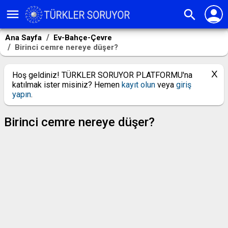
person
menu
search
Ana Sayfa
Ev-Bahçe-Çevre
Birinci cemre nereye düşer?
Hoş geldiniz! TÜRKLER SORUYOR PLATFORMU'na
katılmak ister misiniz? Hemen
kayıt olun
veya
giriş
yapın
.
Birinci cemre nereye düşer?