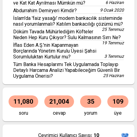
ve Kat Kat Ayrılması Mümkün mü?
6 Haziran
Abdurrahim Demiryeri Kimdir?
9 Ocak 2020
İslam'da 'faiz yasağı' modern bankacılık sisteminde
nasıl yorumlanmalı? Katılım bankacılığı çözümü mü?
25 Temmuz
Döküm Tavada Mühürlediğim Köfteler
Neden Hep Kuru Çıkıyor? Sulu Kalmasının Sırrı Ne?
19 Temmuz
İflas Eden A.Ş.'nin Kapanmayan
Borçlarında Yönetim Kurulu Üyesi Şahsi
Sorumluluktan Kurtulur mu?
3 Temmuz
Tüm Banka Hesaplarımı Tek Uygulamada Toplayıp
Detaylı Harcama Analizi Yapabileceğim Güvenli Bir
Uygulama Önerisi?
25 Haziran
11,080
21,004
35
109
soru
cevap
yorum
üye
Çevrimiçi Kullanıcı Sayısı:
10