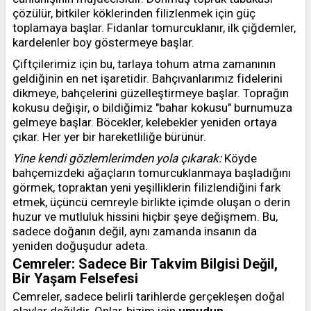
çözülür, bitkiler köklerinden filizlenmek için güç
toplamaya başlar. Fidanlar tomurcuklanır, ilk çiğdemler,
kardelenler boy göstermeye başlar.
Çiftçilerimiz için bu, tarlaya tohum atma zamanının
geldiğinin en net işaretidir. Bahçıvanlarımız fidelerini
dikmeye, bahçelerini güzelleştirmeye başlar. Toprağın
kokusu değişir, o bildiğimiz "bahar kokusu" burnumuza
gelmeye başlar. Böcekler, kelebekler yeniden ortaya
çıkar. Her yer bir hareketliliğe bürünür.
Yine kendi gözlemlerimden yola çıkarak:
Köyde
bahçemizdeki ağaçların tomurcuklanmaya başladığını
görmek, topraktan yeni yeşilliklerin filizlendiğini fark
etmek, üçüncü cemreyle birlikte içimde oluşan o derin
huzur ve mutluluk hissini hiçbir şeye değişmem. Bu,
sadece doğanın değil, aynı zamanda insanın da
yeniden doğuşudur adeta.
Cemreler: Sadece Bir Takvim Bilgisi Değil,
Bir Yaşam Felsefesi
Cemreler, sadece belirli tarihlerde gerçekleşen doğal