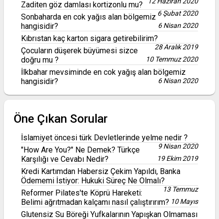
12 Haziran 2020
Zaditen göz damlası kortizonlu mu?
6 Şubat 2020
Sonbaharda en cok yağıs alan bölgemiz
hangisidir?
6 Nisan 2020
Kıbrıstan kaç karton sigara getirebilirim?
28 Aralık 2019
Çocuların düşerek büyümesi sizce
doğru mu ?
10 Temmuz 2020
İlkbahar mevsiminde en cok yağış alan bölgemiz
hangisidir?
6 Nisan 2020
Öne Çıkan Sorular
İslamiyet öncesi türk Devletlerinde yelme nedir ?
9 Nisan 2020
"How Are You?" Ne Demek? Türkçe
Karşılığı ve Cevabı Nedir?
19 Ekim 2019
Kredi Kartımdan Habersiz Çekim Yapıldı, Banka
Ödememi İstiyor: Hukuki Süreç Ne Olmalı?
13 Temmuz
Reformer Pilates'te Köprü Hareketi:
Belimi ağrıtmadan kalçamı nasıl çalıştırırım?
10 Mayıs
Glutensiz Su Böreği Yufkalarının Yapışkan Olmaması