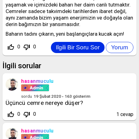
yaşamak ve içimizdeki baharı her daim canlı tutmaktır.
Cemreler sadece takvimdeki tarihlerden ibaret değil,
aynı zamanda bizim yaşam enerjimizin ve doğayla olan
derin bağımızın bir yansımasıdır.
Baharın tadını çıkarın, yeni başlangıçlara kucak açın!
thumb_up_off_alt
thumb_down_off_alt
0
0
İlgili sorular
hasanmuculu
sordu
19 Şubat 2020
163
gösterim
Üçüncü cemre nereye düşer?
thumb_up_off_alt
thumb_down_off_alt
0
0
1
cevap
hasanmuculu