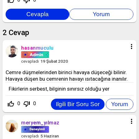
thumb_up_off_alt
thumb_down_off_alt
2
Cevap
more_vert
hasanmuculu
cevapladı
19 Şubat 2020
Cemre düşmelerinden birinci havaya düşeceği bilinir.
Havaya düşen bu cemrenin havayı ısıtacağına inanılır.
Fikirlerin serbest, bilginin sınırsız olduğu yer
thumb_up_off_alt
thumb_down_off_alt
0
0
more_vert
meryem_yılmaz
cevapladı
5 Haziran