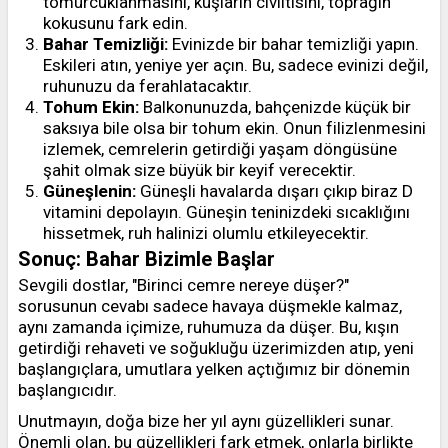
tomurcuklanmasını, kuşların cıvıltısını, toprağın
kokusunu fark edin.
Bahar Temizliği:
Evinizde bir bahar temizliği yapın.
Eskileri atın, yeniye yer açın. Bu, sadece evinizi değil,
ruhunuzu da ferahlatacaktır.
Tohum Ekin:
Balkonunuzda, bahçenizde küçük bir
saksıya bile olsa bir tohum ekin. Onun filizlenmesini
izlemek, cemrelerin getirdiği yaşam döngüsüne
şahit olmak size büyük bir keyif verecektir.
Güneşlenin:
Güneşli havalarda dışarı çıkıp biraz D
vitamini depolayın. Güneşin teninizdeki sıcaklığını
hissetmek, ruh halinizi olumlu etkileyecektir.
Sonuç: Bahar Bizimle Başlar
Sevgili dostlar, "Birinci cemre nereye düşer?"
sorusunun cevabı sadece havaya düşmekle kalmaz,
aynı zamanda içimize, ruhumuza da düşer. Bu, kışın
getirdiği rehaveti ve soğukluğu üzerimizden atıp, yeni
başlangıçlara, umutlara yelken açtığımız bir dönemin
başlangıcıdır.
Unutmayın, doğa bize her yıl aynı güzellikleri sunar.
Önemli olan, bu güzellikleri fark etmek, onlarla birlikte