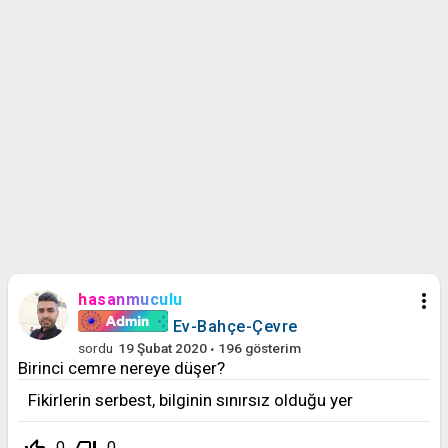
more_vert
hasanmuculu
Ev-Bahçe-Çevre
sordu
19 Şubat 2020
196
gösterim
Birinci cemre nereye düşer?
Fikirlerin serbest, bilginin sınırsız olduğu yer
0
0