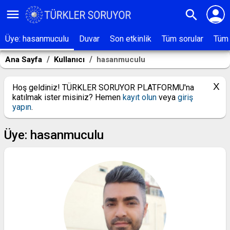
person
menu
search
Üye: hasanmuculu
Duvar
Son etkinlik
Tüm sorular
Tüm 
Ana Sayfa
Kullanıcı
hasanmuculu
Hoş geldiniz! TÜRKLER SORUYOR PLATFORMU'na
katılmak ister misiniz? Hemen
kayıt olun
veya
giriş
yapın
.
Üye: hasanmuculu