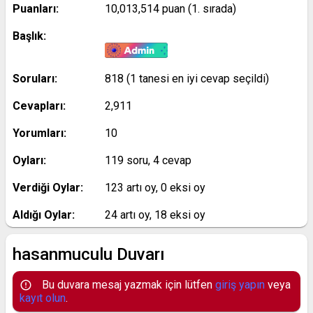
Puanları:
10,013,514
puan (
1
. sırada)
Başlık:
Soruları:
818
(
1
tanesi en iyi cevap seçildi)
Cevapları:
2,911
Yorumları:
10
Oyları:
119
soru,
4
cevap
Verdiği Oylar:
123
artı oy,
0
eksi oy
Aldığı Oylar:
24
artı oy,
18
eksi oy
hasanmuculu Duvarı
Bu duvara mesaj yazmak için lütfen
giriş yapın
veya
kayıt olun
.