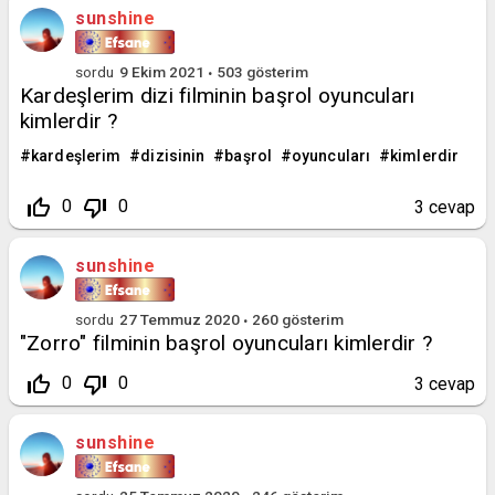
sunshine
sordu
9 Ekim 2021
503
gösterim
Kardeşlerim dizi filminin başrol oyuncuları
kimlerdir ?
kardeşlerim
dizisinin
başrol
oyuncuları
kimlerdir
thumb_up_off_alt
thumb_down_off_alt
0
0
3
cevap
sunshine
sordu
27 Temmuz 2020
260
gösterim
"Zorro" filminin başrol oyuncuları kimlerdir ?
thumb_up_off_alt
thumb_down_off_alt
0
0
3
cevap
sunshine