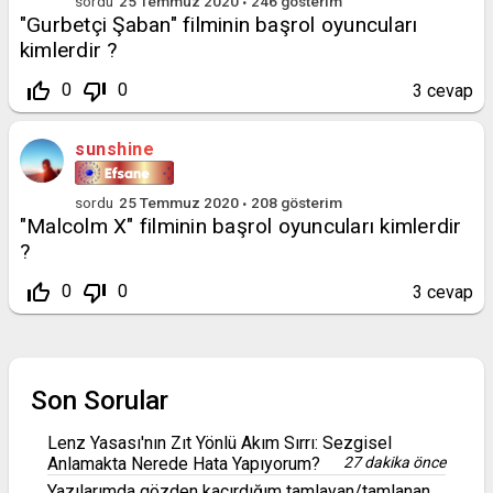
sordu
25 Temmuz 2020
246
gösterim
"Gurbetçi Şaban" filminin başrol oyuncuları
kimlerdir ?
thumb_up_off_alt
thumb_down_off_alt
0
0
3
cevap
sunshine
sordu
25 Temmuz 2020
208
gösterim
"Malcolm X" filminin başrol oyuncuları kimlerdir
?
thumb_up_off_alt
thumb_down_off_alt
0
0
3
cevap
Son Sorular
Lenz Yasası'nın Zıt Yönlü Akım Sırrı: Sezgisel
Anlamakta Nerede Hata Yapıyorum?
27 dakika önce
Yazılarımda gözden kaçırdığım tamlayan/tamlanan