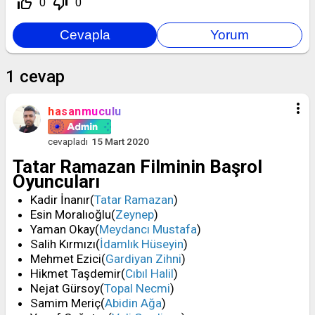
thumb_up_off_alt
thumb_down_off_alt
0
0
1
cevap
more_vert
hasanmuculu
cevapladı
15 Mart 2020
Tatar Ramazan Filminin Başrol
Oyuncuları
Kadir İnanır(
Tatar Ramazan
)
Esin Moralıoğlu(
Zeynep
)
Yaman Okay(
Meydancı Mustafa
)
Salih Kırmızı(
İdamlık Hüseyin
)
Mehmet Ezici(
Gardiyan Zihni
)
Hikmet Taşdemir(
Cıbıl Halil
)
Nejat Gürsoy(
Topal Necmi
)
Samim Meriç(
Abidin Ağa
)