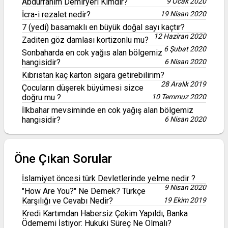
Abdurrahim Demiryeri Kimdir?
9 Ocak 2020
İcra-i rezalet nedir?
19 Nisan 2020
7 (yedi) basamaklı en büyük doğal sayı kaçtır?
12 Haziran 2020
Zaditen göz damlası kortizonlu mu?
6 Şubat 2020
Sonbaharda en cok yağıs alan bölgemiz
hangisidir?
6 Nisan 2020
Kıbrıstan kaç karton sigara getirebilirim?
28 Aralık 2019
Çocuların düşerek büyümesi sizce
doğru mu ?
10 Temmuz 2020
İlkbahar mevsiminde en cok yağış alan bölgemiz
hangisidir?
6 Nisan 2020
Öne Çıkan Sorular
İslamiyet öncesi türk Devletlerinde yelme nedir ?
9 Nisan 2020
"How Are You?" Ne Demek? Türkçe
Karşılığı ve Cevabı Nedir?
19 Ekim 2019
Kredi Kartımdan Habersiz Çekim Yapıldı, Banka
Ödememi İstiyor: Hukuki Süreç Ne Olmalı?