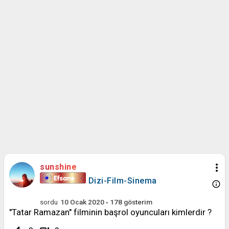
more_vert
sunshine
Dizi-Film-Sinema
info_outline
sordu
10 Ocak 2020
178
gösterim
"Tatar Ramazan" filminin başrol oyuncuları kimlerdir ?