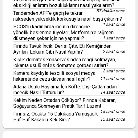
eksikliği anlatım bozukluklarını nasıl yakalarım?
57 dakika önce
Tandemden AFF'e geçişte tekrar
nükseden yükseklik korkusuyla nasıl başa çıkarım?
1 saat önce
PCOS'lu kadınlarda insülin direncine
yönelik beslenme tüyoları: Metformin'e rağmen
düşmeyen şeker için ne yapmalı?
1 saat önce
Fırında Tavuk İncik: Derisi Çıtır, Eti Kemiğinden
Ayrılan, Lokum Gibi Nasıl Yapılır?
2 saat önce
Kışlık domates konservesinden rengi solmayan,
lokanta usulü enfes domates çorbası sırları?
2 saat önce
Kamera kaydıyla tescilli sosyal medya
hakaretinde ceza davası nasıl açılır?
11 saat önce
Adana Usulü Haşlama İçli Köfte: Dışı Çatlamadan
İncecik Nasıl Tutturulur?
14 saat önce
Kekim Neden Ortadan Çöküyor? Fırında Kabaran,
Soğuyunca Sönmeyen Pratik Tarif Lazım!
15 saat önce
Fırınsız, Ocakta 15 Dakikada Yumuşacık
Puf Puf Kakaolu Kek Sırrı?
15 saat önce