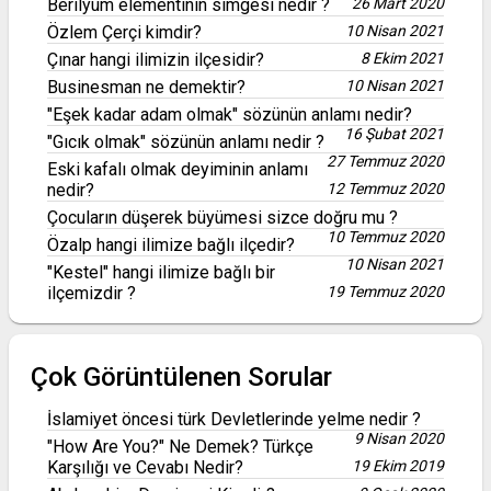
Berilyum elementinin simgesi nedir ?
26 Mart 2020
Özlem Çerçi kimdir?
10 Nisan 2021
Çınar hangi ilimizin ilçesidir?
8 Ekim 2021
Businesman ne demektir?
10 Nisan 2021
"Eşek kadar adam olmak" sözünün anlamı nedir?
16 Şubat 2021
"Gıcık olmak" sözünün anlamı nedir ?
27 Temmuz 2020
Eski kafalı olmak deyiminin anlamı
nedir?
12 Temmuz 2020
Çocuların düşerek büyümesi sizce doğru mu ?
10 Temmuz 2020
Özalp hangi ilimize bağlı ilçedir?
10 Nisan 2021
"Kestel" hangi ilimize bağlı bir
ilçemizdir ?
19 Temmuz 2020
Çok Görüntülenen Sorular
İslamiyet öncesi türk Devletlerinde yelme nedir ?
9 Nisan 2020
"How Are You?" Ne Demek? Türkçe
Karşılığı ve Cevabı Nedir?
19 Ekim 2019