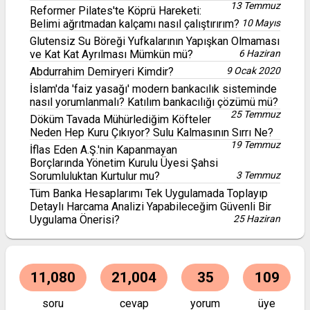
13 Temmuz
Reformer Pilates'te Köprü Hareketi:
Belimi ağrıtmadan kalçamı nasıl çalıştırırım?
10 Mayıs
Glutensiz Su Böreği Yufkalarının Yapışkan Olmaması
ve Kat Kat Ayrılması Mümkün mü?
6 Haziran
Abdurrahim Demiryeri Kimdir?
9 Ocak 2020
İslam'da 'faiz yasağı' modern bankacılık sisteminde
nasıl yorumlanmalı? Katılım bankacılığı çözümü mü?
25 Temmuz
Döküm Tavada Mühürlediğim Köfteler
Neden Hep Kuru Çıkıyor? Sulu Kalmasının Sırrı Ne?
19 Temmuz
İflas Eden A.Ş.'nin Kapanmayan
Borçlarında Yönetim Kurulu Üyesi Şahsi
Sorumluluktan Kurtulur mu?
3 Temmuz
Tüm Banka Hesaplarımı Tek Uygulamada Toplayıp
Detaylı Harcama Analizi Yapabileceğim Güvenli Bir
Uygulama Önerisi?
25 Haziran
11,080
21,004
35
109
soru
cevap
yorum
üye