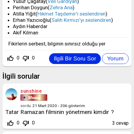
Yusuf Çağatay(
Veli Gardiyan
)
Perihan Doygun(
Zehra Ana
)
Atilla Yiğit(
Hikmet Taşdemir'i seslendiren
)
Erhan Yazıcıoğlu(
Salih Kırmızı'yı seslendiren
)
Aydın Haberdar
Akif Kilman
Fikirlerin serbest, bilginin sınırsız olduğu yer
thumb_up_off_alt
thumb_down_off_alt
0
0
İlgili sorular
sunshine
sordu
21 Mart 2020
206
gösterim
Tatar Ramazan filminin yönetmeni kimdir ?
thumb_up_off_alt
thumb_down_off_alt
0
0
3
cevap