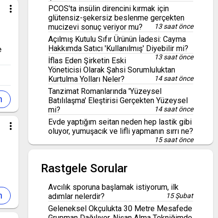
more_vert
PCOS'ta insülin direncini kırmak için
glütensiz-şekersiz beslenme gerçekten
mucizevi sonuç veriyor mu?
13 saat önce
Açılmış Kutulu Sıfır Ürünün İadesi: Cayma
Hakkımda Satıcı 'Kullanılmış' Diyebilir mi?
e
13 saat önce
İflas Eden Şirketin Eski
Yöneticisi Olarak Şahsi Sorumluluktan
Kurtulma Yolları Neler?
14 saat önce
Tanzimat Romanlarında 'Yüzeysel
Batılılaşma' Eleştirisi Gerçekten Yüzeysel
mi?
14 saat önce
Evde yaptığım seitan neden hep lastik gibi
more_vert
oluyor, yumuşacık ve lifli yapmanın sırrı ne?
15 saat önce
Rastgele Sorular
Avcılık sporuna başlamak istiyorum, ilk
adımlar nelerdir?
15 Şubat
Geleneksel Okçulukta 30 Metre Mesafede
Grupman Dağılıyor, Nişan Alma Tekniğimde