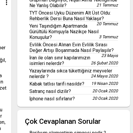
more_vert
Ne Yanlış Olabilir?
21 Temmuz
TYT Öncesi Uyku Düzenim Alt Üst Oldu:
Rehberlik Dersi Buna Nasıl Yaklaşır?
20 Temmuz
Yeni Taşındığım Apartmanda
Gürültülü Komşuyla Nazikçe Nasıl
Konuşulur?
3 Temmuz
Evlilik Öncesi Alınan Evin Evlilik Sırası
her
Değer Artışı Boşanmada Nasıl Paylaşılır?
i
23 Mayıs
İran ile olan sınır kapılarımızın
il,
isimleri nelerdir?
26 Şubat 2020
Yazaylarında sıkca tükettiğiniz meyveler
a
nelerdir ?
24 Mayıs 2020
in
Kabak tatlısı tarifi nasıldır?
19 Nisan 2020
zet
Satranç nasıl dizilir?
20 Ocak 2020
İphone nasıl sıfırlanır?
20 Ocak 2020
ğu
r
Çok Cevaplanan Sorular
en,
n
Berilyum elementinin simgesi nedir ?