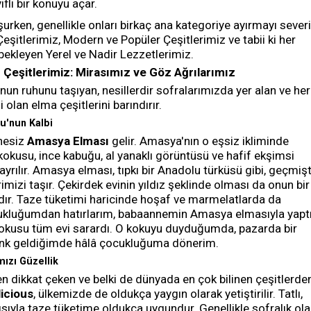
fli bir konuyu açar.
şurken, genellikle onları birkaç ana kategoriye ayırmayı sever
eşitlerimiz, Modern ve Popüler Çeşitlerimiz ve tabii ki her
ekleyen Yerel ve Nadir Lezzetlerimiz.
 Çeşitlerimiz: Mirasımız ve Göz Ağrılarımız
nun ruhunu taşıyan, nesillerdir sofralarımızda yer alan ve her
si olan elma çeşitlerini barındırır.
u'nun Kalbi
hesiz
Amasya Elması
gelir. Amasya'nın o eşsiz ikliminde
kokusu, ince kabuğu, al yanaklı görüntüsü ve hafif ekşimsi
 ayrılır. Amasya elması, tıpkı bir Anadolu türküsü gibi, geçmiş
izi taşır. Çekirdek evinin yıldız şeklinde olması da onun bir
dır. Taze tüketimi haricinde hoşaf ve marmelatlarda da
ocukluğumdan hatırlarım, babaannemin Amasya elmasıyla yapt
 kokusu tüm evi sarardı. O kokuyu duyduğumda, pazarda bir
k geldiğimde hâlâ çocukluğuma dönerim.
mızı Güzellik
n dikkat çeken ve belki de dünyada en çok bilinen çeşitlerde
licious
, ülkemizde de oldukça yaygın olarak yetiştirilir. Tatlı,
pısıyla taze tüketime oldukça uygundur. Genellikle sofralık ol