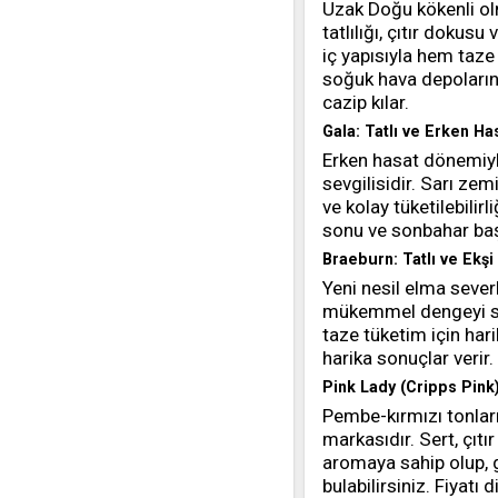
Uzak Doğu kökenli ol
tatlılığı, çıtır dokus
iç yapısıyla hem taze
soğuk hava depolarınd
cazip kılar.
Gala: Tatlı ve Erken Ha
Erken hasat dönemiyl
sevgilisidir. Sarı zem
ve kolay tüketilebili
sonu ve sonbahar baş
Braeburn: Tatlı ve Ekş
Yeni nesil elma sever
mükemmel dengeyi suna
taze tüketim için har
harika sonuçlar verir.
Pink Lady (Cripps Pink
Pembe-kırmızı tonları
markasıdır. Sert, çıtır
aromaya sahip olup, 
bulabilirsiniz. Fiyatı