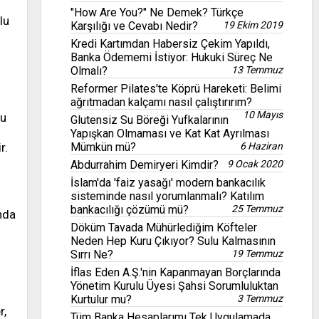
"How Are You?" Ne Demek? Türkçe
lu
Karşılığı ve Cevabı Nedir?
19 Ekim 2019
Kredi Kartımdan Habersiz Çekim Yapıldı,
Banka Ödememi İstiyor: Hukuki Süreç Ne
Olmalı?
13 Temmuz
Reformer Pilates'te Köprü Hareketi: Belimi
ağrıtmadan kalçamı nasıl çalıştırırım?
10 Mayıs
tu
Glutensiz Su Böreği Yufkalarının
Yapışkan Olmaması ve Kat Kat Ayrılması
Mümkün mü?
6 Haziran
r.
Abdurrahim Demiryeri Kimdir?
9 Ocak 2020
İslam'da 'faiz yasağı' modern bankacılık
sisteminde nasıl yorumlanmalı? Katılım
bankacılığı çözümü mü?
25 Temmuz
nda
Döküm Tavada Mühürlediğim Köfteler
Neden Hep Kuru Çıkıyor? Sulu Kalmasının
Sırrı Ne?
19 Temmuz
İflas Eden A.Ş.'nin Kapanmayan Borçlarında
Yönetim Kurulu Üyesi Şahsi Sorumluluktan
Kurtulur mu?
3 Temmuz
r,
Tüm Banka Hesaplarımı Tek Uygulamada