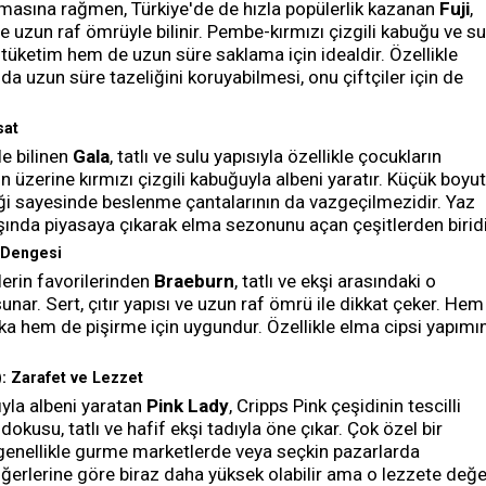
masına rağmen, Türkiye'de de hızla popülerlik kazanan
Fuji
,
u ve uzun raf ömrüyle bilinir. Pembe-kırmızı çizgili kabuğu ve su
 tüketim hem de uzun süre saklama için idealdir. Özellikle
a uzun süre tazeliğini koruyabilmesi, onu çiftçiler için de
sat
e bilinen
Gala
, tatlı ve sulu yapısıyla özellikle çocukların
in üzerine kırmızı çizgili kabuğuyla albeni yaratır. Küçük boyu
rliği sayesinde beslenme çantalarının da vazgeçilmezidir. Yaz
ında piyasaya çıkarak elma sezonunu açan çeşitlerden biridi
i Dengesi
lerin favorilerinden
Braeburn
, tatlı ve ekşi arasındaki o
r. Sert, çıtır yapısı ve uzun raf ömrü ile dikkat çeker. Hem
ika hem de pişirme için uygundur. Özellikle elma cipsi yapımı
): Zarafet ve Lezzet
yla albeni yaratan
Pink Lady
, Cripps Pink çeşidinin tescilli
 dokusu, tatlı ve hafif ekşi tadıyla öne çıkar. Çok özel bir
genellikle gurme marketlerde veya seçkin pazarlarda
 diğerlerine göre biraz daha yüksek olabilir ama o lezzete değe