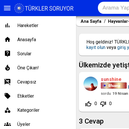
menu
Ana Sayfa
Hayvanlar-
Hareketler
Anasayfa
Hoş geldiniz! TÜRK
kayıt olun
veya
giriş 
Sorular
Ülkemizde yetişti
Öne Çıkan!
sunshine
Cevapsız
sordu
19 Nisan
Etiketler
thumb_up_off_alt
thumb_down_off_alt
0
0
Kategoriler
3
Cevap
Üyeler