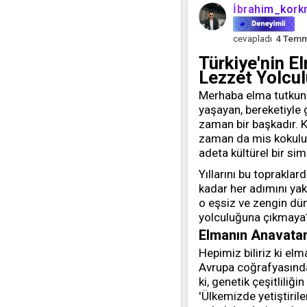
İbrahim_kor
cevapladı
4 Tem
Türkiye'nin El
Lezzet Yolcu
Merhaba elma tutkunla
yaşayan, bereketiyle 
zaman bir başkadır. Ki
zaman da mis kokulu 
adeta kültürel bir sim
Yıllarını bu toprakl
kadar her adımını yakı
o eşsiz ve zengin dün
yolculuğuna çıkmaya
Elmanın Anavatanı
Hepimiz biliriz ki el
Avrupa coğrafyasında
ki, genetik çeşitliliğ
'Ülkemizde yetiştiril