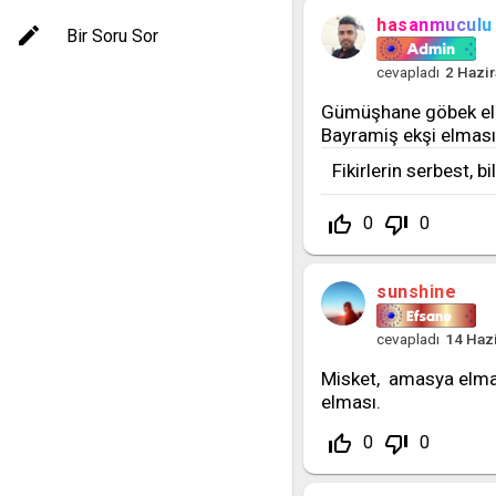
hasanmuculu
Bir Soru Sor
cevapladı
2 Hazi
Gümüşhane göbek elm
Bayramiş ekşi elması 
Fikirlerin serbest, b
thumb_up_off_alt
thumb_down_off_alt
0
0
sunshine
cevapladı
14 Haz
Misket, amasya elması
elması.
thumb_up_off_alt
thumb_down_off_alt
0
0