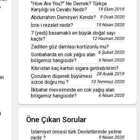
"How Are You?" Ne Demek? Türkçe
,
Karşılığı ve Cevabı Nedir?
19 Ekim 2019
Abdurrahim Demiryeri Kimdir?
9 Ocak 2020
İcra-i rezalet nedir?
19 Nisan 2020
7 (yedi) basamaklı en büyük doğal sayı
kaçtır?
12 Haziran 2020
Zaditen göz damlası kortizonlu mu?
6 Şubat 2020
Sonbaharda en cok yağıs alan
bölgemiz hangisidir?
6 Nisan 2020
Kıbrıstan kaç karton sigara getirebilirim?
28 Aralık 2019
Çocuların düşerek büyümesi
in
sizce doğru mu ?
10 Temmuz 2020
İlkbahar mevsiminde en cok yağış alan
bölgemiz hangisidir?
6 Nisan 2020
u
Öne Çıkan Sorular
İslamiyet öncesi türk Devletlerinde yelme
nedir ?
9 Nisan 2020