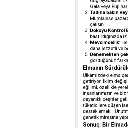
doğrayacaksınız? Ta
Gala veya Fuji har
Tadına bakın vey
Mümkünse pazarda 
çalışın.
Dokuyu Kontrol 
bastırdığınızda i
Mevsimsellik
: He
daha lezzetli ve be
Denemekten çek
gördüğünüz farklı 
Elmanın Sürdürüle
Ülkemizdeki elma çeşi
getiriyor. İklim değiş
eğilimi, özellikle yere
insanlarımızın ve biz 
dayanıklı çeşitler ge
tüketicilere düşen is
desteklemek... Unutma
genetik mirasına yapıl
Sonuç: Bir Elmad