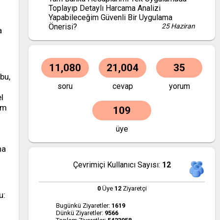
Toplayıp Detaylı Harcama Analizi
Yapabileceğim Güvenli Bir Uygulama
Önerisi?
25 Haziran
a
11,080
21,004
35
bu,
soru
cevap
yorum
l
ım
109
üye
ha
Çevrimiçi Kullanıcı Sayısı:
12
0
Üye
12
Ziyaretçi
u:
Bugünkü Ziyaretler:
1619
Dünkü Ziyaretler:
9566