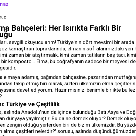
kmaz
muz
ma Bahçeleri: Her Isırıkta Farklı Bir
luğu
rı, sevgili okuyucularım! Türkiye'nin dört mevsimi bir arada
göz kamaştıran topraklarında, elmanın sofralarımızdaki yeri 
mi zaman bir atıştırmalık, kimi zaman tatlıların baş tacı, kim
bir komposto... Elma, bu coğrafyanın sadece bir meyvesi değ
gesidir.
arda elmaya adamış, bağından bahçesine, pazarından mutfağın
ndan takip etmiş biri olarak, sizleri ülkemizin elma çeşitlerin
yasına davet ediyorum. Hazır mısınız, benimle birlikte bu lez
?
: Türkiye ve Çeşitlilik
ma, aslında Anadolu'nun da içinde bulunduğu Batı Asya ve Do
n dünyaya yayılmıştır. Bu da ne demek oluyor? Demek oluyo
in en zengin olduğu yerlerden biri de bizim ülkemizdir. Bu yüzd
en elma çeşitleri nelerdir?' sorusu, aslında düşündüğümüzde