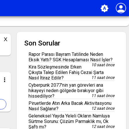
person
brightness_auto
Son Sorular
Rapor Parası Bayram Tatilinde Neden
Eksik Yattı? SGK Hesaplaması Nasıl İşler?
10 saat önce
Kira Sözleşmesinde Erken
Çıkışta Talep Edilen Fahiş Cezai Şarta
Nasıl İtiraz Edilir?
11 saat önce
more_vert
Cyberpunk 2077'nin yan görevleri ana
hikayeyi neden gölgede bırakıyor gibi
hissediliyor?
11 saat önce
Piruetlerde Atın Arka Bacak Aktivitasyonu
Nasıl Sağlanır?
12 saat önce
Geleneksel Yayda Yeleli Okların Namluya
Sürtme Sorunu: Çözüm Parmaklık mı, Ok
Şaftı mı?
12 saat önce