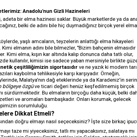
tlerimiz: Anadolu'nun Gizli Hazineleri
i, adeta bir elma hazinesi saklar. Büyük marketlerde ya da an
ğınız, belki de adını bile hiç duymadığınız birçok yerel elma
ylerde, yaşlı amcaların, teyzelerin anlattığı elma hikayeleri
. Kimi elmanın adını bile bilmezler, "Bizim bahçenin elmasıdır 
. Kimi elma, kışın kar altında kalıp donunca daha tatlı olur,
e kullanılır, kimisi ise sadece yaban mersiniyle birlikte güze
netik çeşitliliğimizin sigortasıdır
ve ne yazık ki modern tar
bazıları kaybolma tehlikesiyle karşı karşıyadır. Örneğin,
ylerinde, Malatya'nın dağ eteklerinde ya da Karadeniz'in serin
o bölgeye özgü
ve ticari değeri henüz keşfedilmemiş birçok
ını sürdürmektedir. Bu elmaların birçoğu daha küçük, belki da
zetleri ve aromaları bambaşkadır. Onları korumak, gelecek
epimizin sorumluluğu.
lere Dikkat Etmeli?
sından doğru elmayı nasıl seçeceksiniz? İşte size birkaç ipuc
lmayı taze mi yiyeceksiniz, tatlı mı yapacaksınız, salataya mı