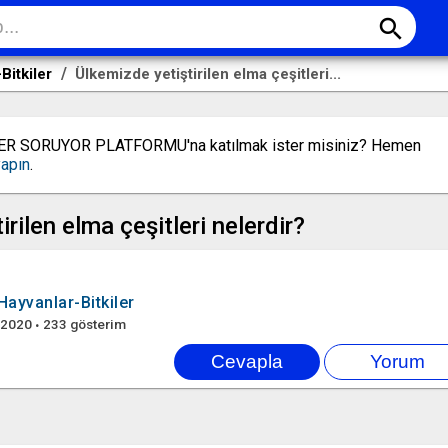
search
Bitkiler
Ülkemizde yetiştirilen elma çeşitleri...
LER SORUYOR PLATFORMU'na katılmak ister misiniz? Hemen
yapın
.
rilen elma çeşitleri nelerdir?
Hayvanlar-Bitkiler
 2020
233
gösterim