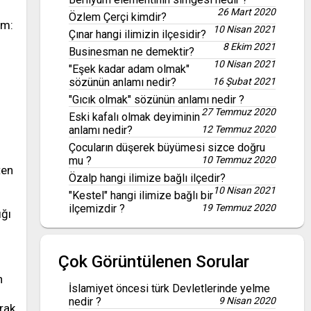
26 Mart 2020
Özlem Çerçi kimdir?
im:
10 Nisan 2021
Çınar hangi ilimizin ilçesidir?
8 Ekim 2021
Businesman ne demektir?
10 Nisan 2021
"Eşek kadar adam olmak"
sözünün anlamı nedir?
16 Şubat 2021
"Gıcık olmak" sözünün anlamı nedir ?
27 Temmuz 2020
Eski kafalı olmak deyiminin
anlamı nedir?
12 Temmuz 2020
Çocuların düşerek büyümesi sizce doğru
mu ?
10 Temmuz 2020
ten
Özalp hangi ilimize bağlı ilçedir?
10 Nisan 2021
"Kestel" hangi ilimize bağlı bir
ilçemizdir ?
19 Temmuz 2020
ığı
Çok Görüntülenen Sorular
n
İslamiyet öncesi türk Devletlerinde yelme
nedir ?
9 Nisan 2020
arak