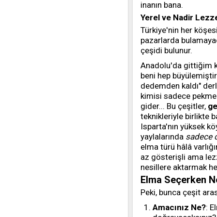
inanın bana.
Yerel ve Nadir Lezze
Türkiye'nin her köşes
pazarlarda bulamayaca
çeşidi bulunur.
Anadolu'da gittiğim kö
beni hep büyülemiştir
dedemden kaldı" derler
kimisi sadece pekmezd
gider... Bu çeşitler,
ge
teknikleriyle birlikte 
Isparta'nın yüksek kö
yaylalarında
sadece 
elma türü hâlâ varlığ
az gösterişli ama lez
nesillere aktarmak h
Elma Seçerken Ne
Peki, bunca çeşit ara
Amacınız Ne?
: E