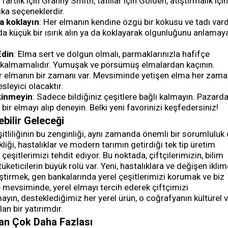
rtlık için Granny Smith, tatlılar için Golden, atıştırmalık için
ika seçeneklerdir.
a koklayın
: Her elmanın kendine özgü bir kokusu ve tadı vard
küçük bir ısırık alın ya da koklayarak olgunluğunu anlamay
Edin
: Elma sert ve dolgun olmalı, parmaklarınızla hafifçe
z kalmamalıdır. Yumuşak ve pörsümüş elmalardan kaçının.
r elmanın bir zamanı var. Mevsiminde yetişen elma her zam
sleyici olacaktır.
inmeyin
: Sadece bildiğiniz çeşitlere bağlı kalmayın. Pazard
bir elmayı alıp deneyin. Belki yeni favorinizi keşfedersiniz!
bilir Geleceği
tliliğinin bu zenginliği, aynı zamanda önemli bir sorumluluk
ikliği, hastalıklar ve modern tarımın getirdiği tek tip üretim
l çeşitlerimizi tehdit ediyor. Bu noktada, çiftçilerimizin, bilim
tüketicilerin büyük rolü var. Yeni, hastalıklara ve değişen ikli
liştirmek, gen bankalarında yerel çeşitlerimizi korumak ve biz
e mevsiminde, yerel elmayı tercih ederek çiftçimizi
yın, desteklediğimiz her yerel ürün, o coğrafyanın kültürel 
an bir yatırımdır.
an Çok Daha Fazlası