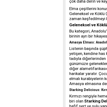
çok daha derin ve keyi
Elma çeşitlerini konu
Geleneksel ve Köklü Ç
zaman keşfedilmeyi b
Geleneksel ve Köklü
Bu kategori, Anadolu'
birinin ayrı bir hikaye
Amasya Elması: Anadol
Listenin başında şüp
yetişen, kendine has 
tadıyla diğerlerinden
günümüze geleneklerim
diğer alametifarikası
harikalar yaratır. Ç
elmalı kurabiyelerin
Amasya elmasına den
Starking Delicious: Kır
Kırmızı rengiyle heme
biri olan
Starking De
hafif sert ve sulu ya