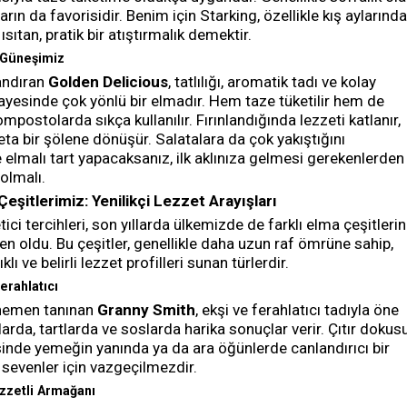
arın da favorisidir. Benim için Starking, özellikle kış aylarında
ısıtan, pratik bir atıştırmalık demektir.
 Güneşimiz
 andıran
Golden Delicious
, tatlılığı, aromatik tadı ve kolay
ayesinde çok yönlü bir elmadır. Hem taze tüketilir hem de
kompostolarda sıkça kullanılır. Fırınlandığında lezzeti katlanır,
eta bir şölene dönüşür. Salatalara da çok yakıştığını
e elmalı tart yapacaksanız, ilk aklınıza gelmesi gerekenlerden
olmalı.
şitlerimiz: Yenilikçi Lezzet Arayışları
ci tercihleri, son yıllarda ülkemizde de farklı elma çeşitlerin
 oldu. Bu çeşitler, genellikle daha uzun raf ömrüne sahip,
ı ve belirli lezzet profilleri sunan türlerdir.
erahlatıcı
e hemen tanınan
Granny Smith
, ekşi ve ferahlatıcı tadıyla öne
alarda, tartlarda ve soslarda harika sonuçlar verir. Çıtır dokus
sinde yemeğin yanında ya da ara öğünlerde canlandırıcı bir
 sevenler için vazgeçilmezdir.
zzetli Armağanı