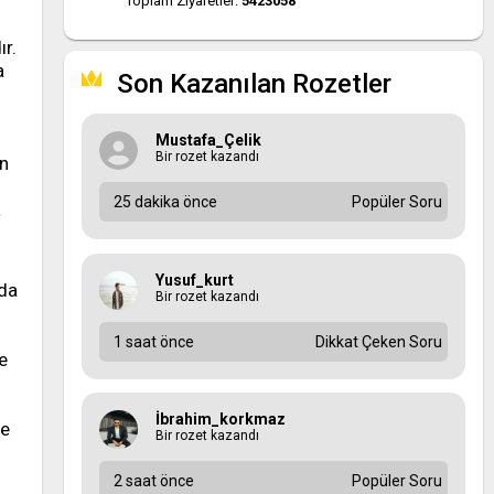
Toplam Ziyaretler:
5423058
ır.
a
Son Kazanılan Rozetler
Mustafa_Çelik
Bir rozet kazandı
an
25 dakika önce
Popüler Soru
a
Yusuf_kurt
 da
Bir rozet kazandı
1 saat önce
Dikkat Çeken Soru
me
İbrahim_korkmaz
ve
Bir rozet kazandı
2 saat önce
Popüler Soru