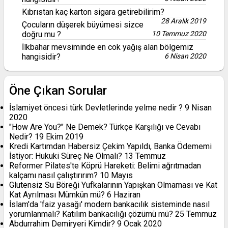
Kıbrıstan kaç karton sigara getirebilirim?
28 Aralık 2019
Çocuların düşerek büyümesi sizce
doğru mu ?
10 Temmuz 2020
İlkbahar mevsiminde en cok yağış alan bölgemiz
hangisidir?
6 Nisan 2020
Öne Çıkan Sorular
İslamiyet öncesi türk Devletlerinde yelme nedir ?
9 Nisan
2020
"How Are You?" Ne Demek? Türkçe Karşılığı ve Cevabı
Nedir?
19 Ekim 2019
Kredi Kartımdan Habersiz Çekim Yapıldı, Banka Ödememi
İstiyor: Hukuki Süreç Ne Olmalı?
13 Temmuz
Reformer Pilates'te Köprü Hareketi: Belimi ağrıtmadan
kalçamı nasıl çalıştırırım?
10 Mayıs
Glutensiz Su Böreği Yufkalarının Yapışkan Olmaması ve Kat
Kat Ayrılması Mümkün mü?
6 Haziran
İslam'da 'faiz yasağı' modern bankacılık sisteminde nasıl
yorumlanmalı? Katılım bankacılığı çözümü mü?
25 Temmuz
Abdurrahim Demiryeri Kimdir?
9 Ocak 2020