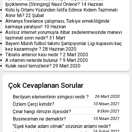
İpçiklenme (Stringing) Nasıl Önlenir?
14 Haziran
Kötü İş Ortamı Yüzünden İstifa Edince Kıdem Tazminatı
Alınır Mı?
22 Şubat
Almanya freelance çalışması, Türkiye emekliliğinde
karmaşa yaratıyor!
10 Haziran
Asılsız internet yorumuyla itibar zedelenmesinde manevi
tazminat sınırı nedir?
31 Mart
Bayern Münih futbol takımı Şampiyonlar Ligi kupasını kaç
kez kazanmıştır ?
28 Haziran 2020
Tibialis anterior kası nedir ?
2 Mart 2020
A vitamini nelerde bulunur ?
9 Mart 2020
Kulak nasıl temizlenir?
29 Mart 2020
Çok Cevaplanan Sorular
Berilyum elementinin simgesi nedir ?
26 Mart 2020
Özlem Çerçi kimdir?
10 Nisan 2021
Çınar hangi ilimizin ilçesidir?
8 Ekim 2021
Businesman ne demektir?
10 Nisan 2021
"Eşek kadar adam olmak" sözünün anlamı nedir?
16 Şubat 2021