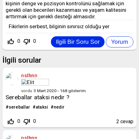
kişinin denge ve pozisyon kontrolünü sağlamak için
gerekli olan becerileri kazanması ve yaşam kalitesini
arttırmak için gerekli desteği almasıdır.
Fikirlerin serbest, bilginin sınırsız olduğu yer
thumb_up_off_alt
thumb_down_off_alt
0
0
İlgili sorular
nslhnn
sordu
3 Mart 2020
168
gösterim
Sereballar ataksi nedir ?
sereballar
ataksi
nedir
thumb_up_off_alt
thumb_down_off_alt
0
0
2
cevap
nslhnn