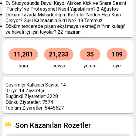
Ev Stüdyosunda Davul Kaydı Alırken Kick ve Snare Sesini
'Punchy' ve Profesyonel Nasıl Yapabilirim?
2 Ağustos
Döküm Tavada Mühürlediğim Köfteler Neden Hep Kuru
Çıkıyor? Sulu Kalmasının Sırrı Ne?
19 Temmuz
Döküm tencerede pişen ekşi mayalı ekmeğin 'fırın kulağı'
ve havalı içi için tüyolar?
22 Haziran
11,201
21,233
35
109
soru
cevap
yorum
üye
Çevrimiçi Kullanıcı Sayısı:
14
0
Üye
14
Ziyaretçi
Bugünkü Ziyaretler:
3228
Dünkü Ziyaretler:
7574
Toplam Ziyaretler:
5445627
Son Kazanılan Rozetler