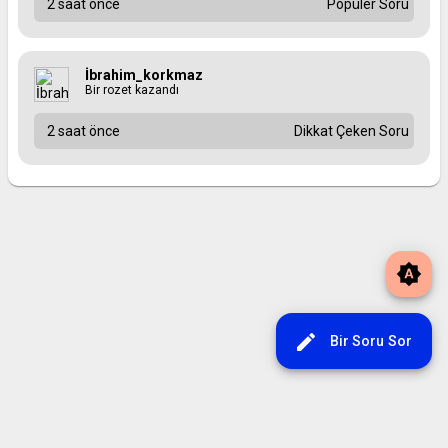
2 saat önce
Popüler Soru
İbrahim_korkmaz
Bir rozet kazandı
2 saat önce
Dikkat Çeken Soru
brightness_auto
edit
Bir Soru Sor