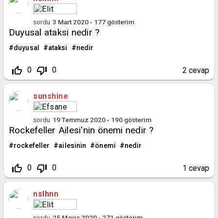
sordu
3 Mart 2020
177
gösterim
Duyusal ataksi nedir ?
duyusal
ataksi
nedir
thumb_up_off_alt
thumb_down_off_alt
0
0
2
cevap
sunshine
sordu
19 Temmuz 2020
190
gösterim
Rockefeller Ailesi'nin önemi nedir ?
rockefeller
ailesinin
önemi
nedir
thumb_up_off_alt
thumb_down_off_alt
0
0
1
cevap
nslhnn
sordu
25 Mayıs 2020
271
gösterim