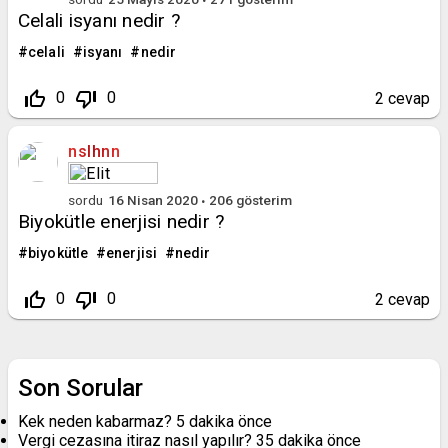
Celali isyanı nedir ?
celali
isyanı
nedir
thumb_up_off_alt
thumb_down_off_alt
0
0
2
cevap
nslhnn
sordu
16 Nisan 2020
206
gösterim
Biyokütle enerjisi nedir ?
biyokütle
enerjisi
nedir
thumb_up_off_alt
thumb_down_off_alt
0
0
2
cevap
Son Sorular
Kek neden kabarmaz?
5 dakika önce
Vergi cezasına itiraz nasıl yapılır?
35 dakika önce