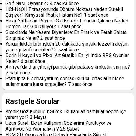
Golf Nasıl Oynanır?
54 dakika önce
HCl-NaOH Titrasyonunda Dönüm Noktası Neden Sürekli
Şaşıyor? Kimyasal Pratik Hatam Ne?
1 saat önce
Hazır Yufkadan Peynirli Gül Böreği: Fırından Çıkınca Neden
Hemen Taş Gibi Oluyor?
1 saat önce
Sıcaklarda Ne Yesem Diyenlere: En Pratik ve Ferah Salata
Sırlarınız Neler?
2 saat önce
Yorgunluktan bitmişken 20 dakikada şipşak, lezzetli akşam
yemeği tarifi önerileri?
3 saat önce
Derin Hikayeli ve Pixel Art Grafikli En İyi Indie RPG Oyunlar
Neler?
6 saat önce
Airfryer'da dışı çıtır, içi pamuk gibi patates kroketin sırrı ne?
7 saat önce
Startup'ta B serisi yatırım sonrası kurucu ortakların hisse
sulanmasına karşı stratejiler?
7 saat önce
Rastgele Sorular
Kronik Göz Kuruluğu: Sürekli kullanılan damlalar neden işe
yaramıyor?
3 Mayıs
Uzun Süreli Ekran Kullanımı Gözlerimi Kurutuyor ve
Ağrıtıyor, Ne Yapmalıyım?
25 Şubat
FDM 3D Yazıcıda İnce Detaylı Parçalarda Sürekli