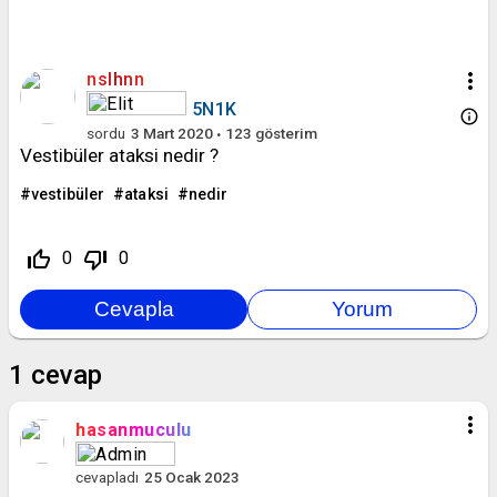
more_vert
nslhnn
5N1K
info_outline
sordu
3 Mart 2020
123
gösterim
Vestibüler ataksi nedir ?
vestibüler
ataksi
nedir
thumb_up_off_alt
thumb_down_off_alt
0
0
1
cevap
more_vert
hasanmuculu
cevapladı
25 Ocak 2023