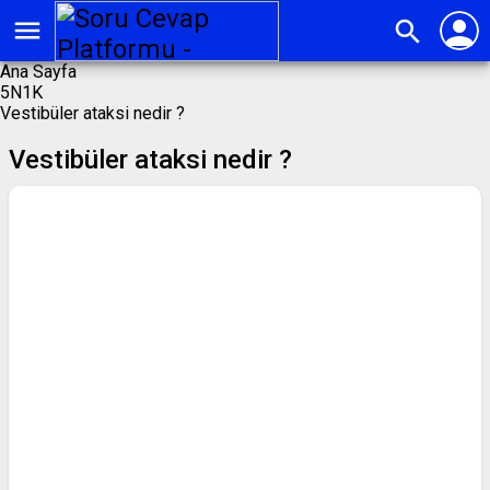
person
menu
search
Ana Sayfa
5N1K
Vestibüler ataksi nedir ?
Vestibüler ataksi nedir ?