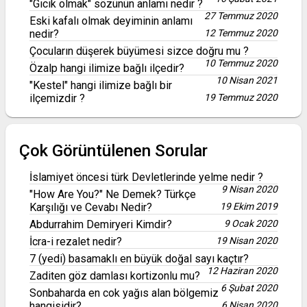
"Gıcık olmak" sözünün anlamı nedir ?
27 Temmuz 2020
Eski kafalı olmak deyiminin anlamı
nedir?
12 Temmuz 2020
Çocuların düşerek büyümesi sizce doğru mu ?
10 Temmuz 2020
Özalp hangi ilimize bağlı ilçedir?
10 Nisan 2021
"Kestel" hangi ilimize bağlı bir
ilçemizdir ?
19 Temmuz 2020
Çok Görüntülenen Sorular
İslamiyet öncesi türk Devletlerinde yelme nedir ?
9 Nisan 2020
"How Are You?" Ne Demek? Türkçe
Karşılığı ve Cevabı Nedir?
19 Ekim 2019
Abdurrahim Demiryeri Kimdir?
9 Ocak 2020
İcra-i rezalet nedir?
19 Nisan 2020
7 (yedi) basamaklı en büyük doğal sayı kaçtır?
12 Haziran 2020
Zaditen göz damlası kortizonlu mu?
6 Şubat 2020
Sonbaharda en cok yağıs alan bölgemiz
hangisidir?
6 Nisan 2020