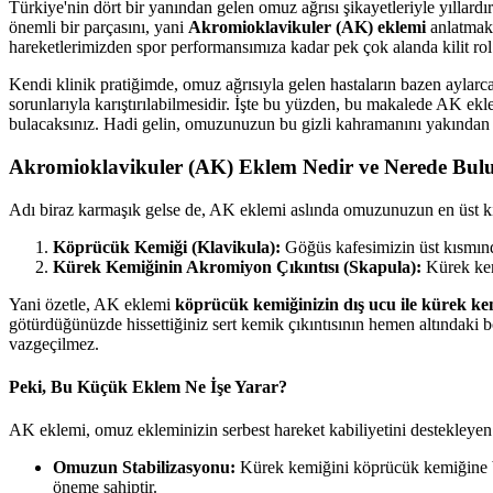
Türkiye'nin dört bir yanından gelen omuz ağrısı şikayetleriyle yıllard
önemli bir parçasını, yani
Akromioklavikuler (AK) eklemi
anlatmak 
hareketlerimizden spor performansımıza kadar pek çok alanda kilit rol
Kendi klinik pratiğimde, omuz ağrısıyla gelen hastaların bazen aylarc
sorunlarıyla karıştırılabilmesidir. İşte bu yüzden, bu makalede AK ekle
bulacaksınız. Hadi gelin, omuzunuzun bu gizli kahramanını yakından 
Akromioklavikuler (AK) Eklem Nedir ve Nerede Bul
Adı biraz karmaşık gelse de, AK eklemi aslında omuzunuzun en üst kısm
Köprücük Kemiği (Klavikula):
Göğüs kafesimizin üst kısmı
Kürek Kemiğinin Akromiyon Çıkıntısı (Skapula):
Kürek kemi
Yani özetle, AK eklemi
köprücük kemiğinizin dış ucu ile kürek ke
götürdüğünüzde hissettiğiniz sert kemik çıkıntısının hemen altındaki bö
vazgeçilmez.
Peki, Bu Küçük Eklem Ne İşe Yarar?
AK eklemi, omuz ekleminizin serbest hareket kabiliyetini destekleyen a
Omuzun Stabilizasyonu:
Kürek kemiğini köprücük kemiğine bağl
öneme sahiptir.