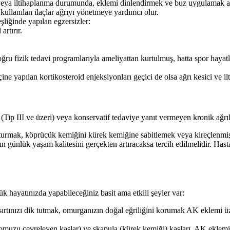
eya iltihaplanma durumunda, eklemi dinlendirmek ve buz uygulamak ağrı 
ullanılan ilaçlar ağrıyı yönetmeye yardımcı olur.
eşliğinde yapılan egzersizler:
artırır.
ru fizik tedavi programlarıyla ameliyattan kurtulmuş, hatta spor hayatla
ne yapılan kortikosteroid enjeksiyonları geçici de olsa ağrı kesici ve ilti
(Tip III ve üzeri) veya konservatif tedaviye yanıt vermeyen kronik ağrı
urmak, köprücük kemiğini kürek kemiğine sabitlemek veya kireçlenmiş
 günlük yaşam kalitesini gerçekten artıracaksa tercih edilmelidir. Hasta
k hayatınızda yapabileceğiniz basit ama etkili şeyler var:
ırtınızı dik tutmak, omurganızın doğal eğriliğini korumak AK eklemi üze
muzu çevreleyen kaslar) ve skapula (kürek kemiği) kasları, AK eklemini 