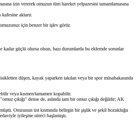
masına izin vererek omuzun tüm hareket yelpazesini tamamlamasına
kafesine aktarır.
omuzunuz için benzer bir işlev görür.
ne kadar güçlü olursa olsun, bazı durumlarda bu eklemde sorunlar
bisikletten düşen, kayak yaparken takılan veya bir spor müsabakasında
ebilir veya kısmen/tamamen kopabilir.
"omuz çıkığı" dense de, aslında tam bir omuz çıkığı değildir; AK
müştü. Omzunun üst kısmında belirgin bir şişlik ve şekil bozukluğu
daviyle iyileşme süreci başlamıştı.