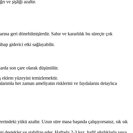
ve şişliği azaltır.
rına geri dönebilmişlerdir. Sabır ve kararlılık bu süreçte çok
hap giderici etki sağlayabilir.
larda son çare olarak düşünülür.
 eklem yüzeyini temizlemektir.
larımla her zaman ameliyatın risklerini ve faydalarını detaylıca
rindeki yükü azaltır. Uzun süre masa başında çalışıyorsanız, sık sık
destekler ve stabilize eder. Haftada 2-3 kez, hafif ağırlıklarla veya