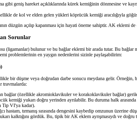
a gibi geniş hareket açıklıklarında kürek kemiğinin dönmesine ve kay
likle de kol ve elden gelen yükleri köprücük kemiği aracılığıyla göğüs 
ının düzgün açılıp kapanması için hayati öneme sahiptir. AK eklemi de 
lan Sorunlar
su (ligamanlar) bulunur ve bu bağlar eklemi bir arada tutar. Bu bağlar 
emi problemlerinin en yaygın nedenlerini sizinle paylaşabilirim:
)
ellikle bir düşme veya doğrudan darbe sonucu meydana gelir. Örneğin, 
r travmalarda:
n bağlar (özellikle akromioklavikuler ve korakoklavikuler bağlar) geril
ük kemiği yukarı doğru yerinden ayrılabilir. Bu duruma halk arasında 
n Tip VI'ya kadar).
ğcı hastam, tırmanış sırasında dengesini kaybedip omzunun üzerine düş
karı kalktığını gördük. Bu, tipik bir AK eklem ayrışmasıydı ve doğru te