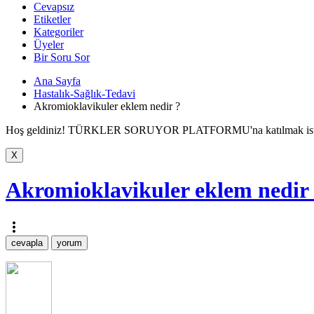
Cevapsız
Etiketler
Kategoriler
Üyeler
Bir Soru Sor
Ana Sayfa
Hastalık-Sağlık-Tedavi
Akromioklavikuler eklem nedir ?
Hoş geldiniz! TÜRKLER SORUYOR PLATFORMU'na katılmak iste
Akromioklavikuler eklem nedir
more_vert