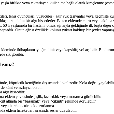
aşla birlikte veya tekrarlayan kullanıma bağlı olarak kireçlenme (osteo
şçileri, tenis oyuncuları, yüzücüler), ağır yük taşıyanlar veya geçmişte 
ça artan künt bir ağrı hissederler. Bazen eklemde çıtırtı veya takılma s
 60'lı yaşlarında bir hastam, omuz ağrısıyla geldiğinde ilk başta diğe
ptadık. Onun ağrısı özellikle kolunu yukarı kaldırıp bir şeyler yapmaya
leminde iltihaplanmaya (tendinit veya kapsülit) yol açabilir. Bu durum, 
rde sık görülür.
ısınız?
de, köprücük kemiğinin dış ucunda lokalizedir. Kola doğru yayılabilir
e künt ve sızlayıcı olabilir.
ağrı hissedilir.
a eklem çevresinde şişlik, kızarıklık veya morarma görülebilir.
lt altında bir "basamak" veya "çıkıntı" şeklinde görülebilir.
 veya hareket ettirmekte zorlanma.
a eklem hareketleri sırasında sesler duyulabilir.