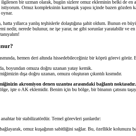
ır ilgilenen bir uzman olarak, bugün sizlere omuz ekleminin belki de en a
istiyorum. Omuz kompleksinin karmaşık yapısı içinde bazen gözden ka
 oynar.
a, hatta yıllarca yanlış teşhislerle dolaştığına şahit oldum. Bunun en 
mi nedir, nerede bulunur, ne işe yarar, ne gibi sorunlar yaratabilir ve e
tanıyalım!
unur?
ında, hemen deri altında hissedebileceğiniz bir köprü görevi görür. Bu
nda, boyundan omuza doğru uzanan yatay kemik.
ğimizin dışa doğru uzanan, omuzu oluşturan çıkıntılı kısmıdır.
miğinizin akromiyon denen uzantısı arasındaki bağlantı noktasıdır.
lge, işte o AK eklemidir. Benim için bu bölge, bir binanın çatısını taşıy
nahtar bir stabilizatördür. Temel görevleri şunlardır:
ayarak, omuz kuşağının sabitliğini sağlar. Bu, özellikle kolunuzu başın