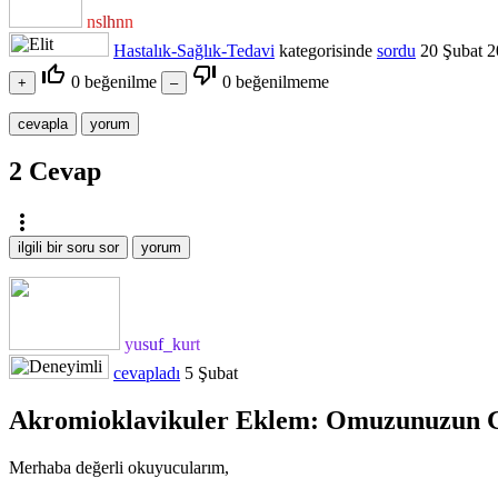
nslhnn
Hastalık-Sağlık-Tedavi
kategorisinde
sordu
20 Şubat 
thumb_up_off_alt
thumb_down_off_alt
0
beğenilme
0
beğenilmeme
2
Cevap
more_vert
yusuf_kurt
cevapladı
5 Şubat
Akromioklavikuler Eklem: Omuzunuzun Gi
Merhaba değerli okuyucularım,