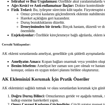
İstirahat ve Buz Uygulaması:
Özellikle akut yaralanmalarda v
Ağrı Kesici ve Anti-enflamatuar İlaçlar:
Doktor kontrolünde k
Fizik Tedavi:
Bu, iyileşme sürecinin kilit taşıdır. Fizyoterapist 
Omuz çevresi kaslarını güçlendirerek eklemin stabilitesini 
Hareket açıklığını geri kazandırır.
Duruş bozukluklarını düzeltir.
Deneyimimden bir örnek:
Birçok hastam, düzenli ve doğ
önemlidir.
Enjeksiyonlar:
Özellikle kireçlenmeye bağlı ağrılarda, eklem içi
Cerrahi Yaklaşımlar:
AK eklemi sorunlarında ameliyat, genellikle çok şiddetli ayrışmalarda 
Ameliyatın Amacı:
Kopan bağları onarmak veya yeniden oluşt
Benim felsefem:
Ameliyat her zaman son çare olmalı ve hastanın
konuşur, onlara en uygun tedavi planını birlikte oluştururuz.
AK Ekleminizi Korumak İçin Pratik Öneriler
AK ekleminizi sağlıklı tutmak ve olası sorunlardan korumak için günlü
Doğru Duruş Bilinci:
Omuzlarınızı geride ve aşağıda tutmak, s
kalkıp esneme hareketleri yapın.
Omuz Çevresi Kaslarını Güçlendirin:
Güçlü rotator manşet (o