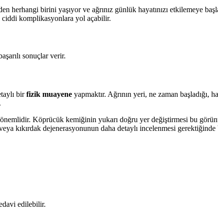
den herhangi birini yaşıyor ve ağrınız günlük hayatınızı etkilemeye baş
ciddi komplikasyonlara yol açabilir.
şarılı sonuçlar verir.
taylı bir
fizik muayene
yapmaktır. Ağrının yeri, ne zaman başladığı, han
.
nemlidir. Köprücük kemiğinin yukarı doğru yer değiştirmesi bu görüntü
veya kıkırdak dejenerasyonunun daha detaylı incelenmesi gerektiğinde 
avi edilebilir.