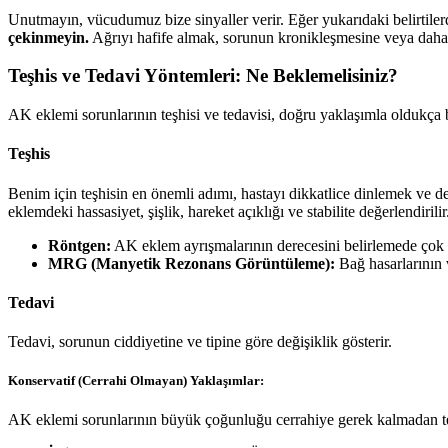
Unutmayın, vücudumuz bize sinyaller verir. Eğer yukarıdaki belirtiler
çekinmeyin.
Ağrıyı hafife almak, sorunun kronikleşmesine veya daha 
Teşhis ve Tedavi Yöntemleri: Ne Beklemelisiniz?
AK eklemi sorunlarının teşhisi ve tedavisi, doğru yaklaşımla oldukça ba
Teşhis
Benim için teşhisin en önemli adımı, hastayı dikkatlice dinlemek ve de
eklemdeki hassasiyet, şişlik, hareket açıklığı ve stabilite değerlendirilir
Röntgen:
AK eklem ayrışmalarının derecesini belirlemede çok ö
MRG (Manyetik Rezonans Görüntüleme):
Bağ hasarlarının 
Tedavi
Tedavi, sorunun ciddiyetine ve tipine göre değişiklik gösterir.
Konservatif (Cerrahi Olmayan) Yaklaşımlar:
AK eklemi sorunlarının büyük çoğunluğu cerrahiye gerek kalmadan ted