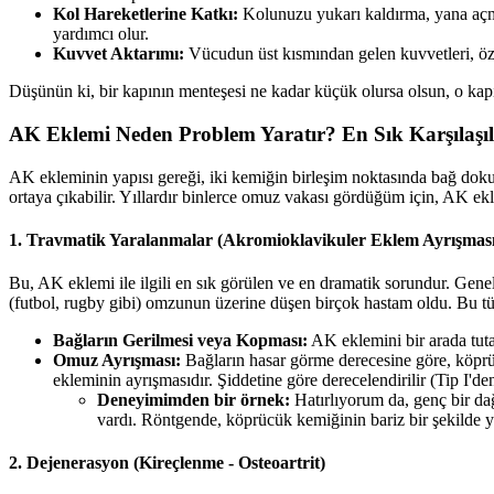
Kol Hareketlerine Katkı:
Kolunuzu yukarı kaldırma, yana açm
yardımcı olur.
Kuvvet Aktarımı:
Vücudun üst kısmından gelen kuvvetleri, özel
Düşünün ki, bir kapının menteşesi ne kadar küçük olursa olsun, o kap
AK Eklemi Neden Problem Yaratır? En Sık Karşılaşı
AK ekleminin yapısı gereği, iki kemiğin birleşim noktasında bağ doku
ortaya çıkabilir. Yıllardır binlerce omuz vakası gördüğüm için, AK ekl
1. Travmatik Yaralanmalar (Akromioklavikuler Eklem Ayrışması
Bu, AK eklemi ile ilgili en sık görülen ve en dramatik sorundur. Gen
(futbol, rugby gibi) omzunun üzerine düşen birçok hastam oldu. Bu tü
Bağların Gerilmesi veya Kopması:
AK eklemini bir arada tuta
Omuz Ayrışması:
Bağların hasar görme derecesine göre, köprüc
ekleminin ayrışmasıdır. Şiddetine göre derecelendirilir (Tip I'de
Deneyimimden bir örnek:
Hatırlıyorum da, genç bir da
vardı. Röntgende, köprücük kemiğinin bariz bir şekilde yu
2. Dejenerasyon (Kireçlenme - Osteoartrit)