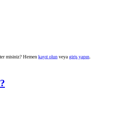
r misiniz? Hemen
kayıt olun
veya
giriş yapın
.
 ?