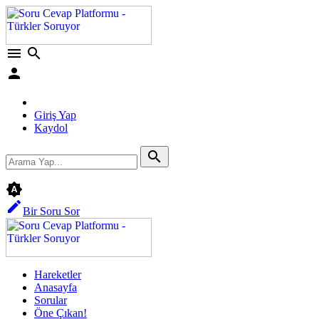
menu
search
person
Giriş Yap
Kaydol
search
brightness_auto
edit
Bir Soru Sor
Hareketler
Anasayfa
Sorular
Öne Çıkan!