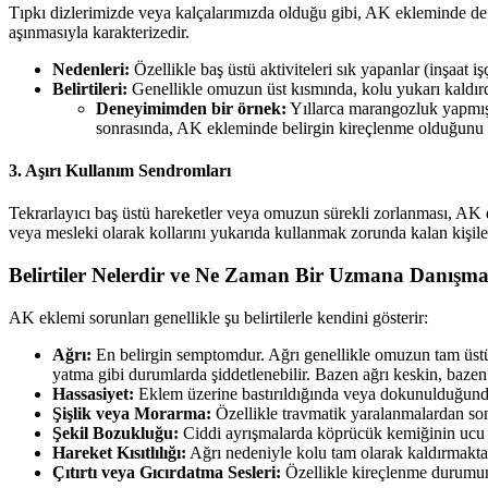
Tıpkı dizlerimizde veya kalçalarımızda olduğu gibi, AK ekleminde de y
aşınmasıyla karakterizedir.
Nedenleri:
Özellikle baş üstü aktiviteleri sık yapanlar (inşaat i
Belirtileri:
Genellikle omuzun üst kısmında, kolu yukarı kaldırdık
Deneyimimden bir örnek:
Yıllarca marangozluk yapmış,
sonrasında, AK ekleminde belirgin kireçlenme olduğunu sa
3. Aşırı Kullanım Sendromları
Tekrarlayıcı baş üstü hareketler veya omuzun sürekli zorlanması, AK ek
veya mesleki olarak kollarını yukarıda kullanmak zorunda kalan kişile
Belirtiler Nelerdir ve Ne Zaman Bir Uzmana Danışmal
AK eklemi sorunları genellikle şu belirtilerle kendini gösterir:
Ağrı:
En belirgin semptomdur. Ağrı genellikle omuzun tam üstün
yatma gibi durumlarda şiddetlenebilir. Bazen ağrı keskin, bazen d
Hassasiyet:
Eklem üzerine bastırıldığında veya dokunulduğunda 
Şişlik veya Morarma:
Özellikle travmatik yaralanmalardan sonr
Şekil Bozukluğu:
Ciddi ayrışmalarda köprücük kemiğinin ucu ci
Hareket Kısıtlılığı:
Ağrı nedeniyle kolu tam olarak kaldırmakta
Çıtırtı veya Gıcırdatma Sesleri:
Özellikle kireçlenme durumund