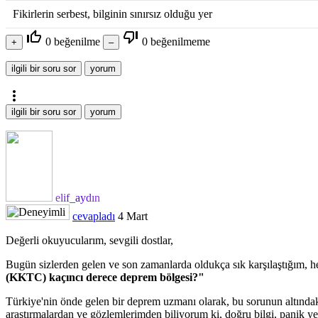
Fikirlerin serbest, bilginin sınırsız olduğu yer
thumb_up_off_alt
thumb_down_off_alt
0
beğenilme
0
beğenilmeme
more_vert
elif_aydın
cevapladı
4 Mart
Değerli okuyucularım, sevgili dostlar,
Bugün sizlerden gelen ve son zamanlarda oldukça sık karşılaştığım, he
(KKTC) kaçıncı derece deprem bölgesi?"
Türkiye'nin önde gelen bir deprem uzmanı olarak, bu sorunun altındaki 
araştırmalardan ve gözlemlerimden biliyorum ki, doğru bilgi, panik ye