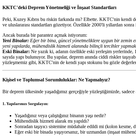
KKTC'deki Deprem Yönetmeliği ve İnşaat Standartları
Peki, Kuzey Kıbrıs bu riskin farkında mı? Elbette. KKTC'nin kendi dep
ve uluslararası standartları gözetiyor. Özellikle 2000'li yıllardan sonr
Ancak burada bir parantez açmak istiyorum:
Yeni Binalar:
Eğer bir bina, güncel yönetmeliklere uygun bir zemin etü
yeni yapılarda, mühendislik hizmeti alanında bilinçli tercihler yapma
Eski Binalar:
Ne yazık ki, adanın özellikle eski yerleşim yerlerinde,
sayıda yapı bulunuyor. Bu yapılar, deprem anında ciddi riskler taşıya
yüzleşmemiz gibi, KKTC'nin de kendi yapı stokunu bu gözle değerlen
Kişisel ve Toplumsal Sorumluluklar: Ne Yapmalıyız?
Bir deprem ülkesinde yaşadığımız gerçeğiyle yüzleştiğimizde, sadece 
1. Yapılarınızı Sorgulayın:
Yaşadığınız veya çalıştığınız binanın yaşı nedir?
Mühendislik hizmeti alarak mı yapıldı?
Sonradan taşıyıcı sistemine müdahale edildi mi (kolon kesme, d
Eğer eski bir binada yaşıyorsanız, bir uzmandan (inşaat mühendis