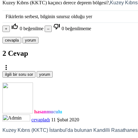
Kuzey Kıbrıs (KKTC) kaçıncı derece deprem bölgesi?,
Kuzey Kıbrıs
Fikirlerin serbest, bilginin sınırsız olduğu yer
thumb_up_off_alt
thumb_down_off_alt
0
beğenilme
0
beğenilmeme
2
Cevap
more_vert
hasanmuculu
cevapladı
11 Şubat 2020
Kuzey Kıbrıs (KKTC) İstanbul'da bulunan Kandilli Rasathanesi