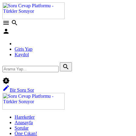
menu
search
person
Giriş Yap
Kaydol
search
brightness_auto
edit
Bir Soru Sor
Hareketler
Anasayfa
Sorular
Öne Çıkan!