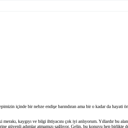
pimizin içinde bir nebze endişe barındıran ama bir o kadar da hayati ö
merakı, kaygıyı ve bilgi ihtiyacını çok iyi anlıyorum. Yıllardır bu ala
rine güvenli adımlar atmamızı sağlıyor. Gelin, bu konuyu hep birlikte d