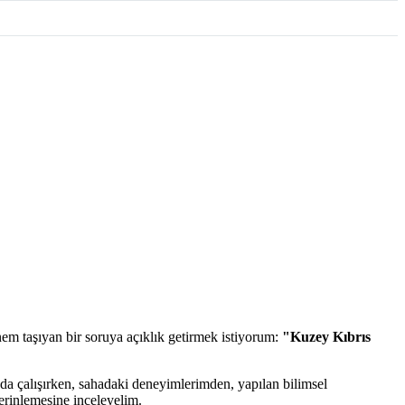
nem taşıyan bir soruya açıklık getirmek istiyorum:
"Kuzey Kıbrıs
nda çalışırken, sahadaki deneyimlerimden, yapılan bilimsel
erinlemesine inceleyelim.