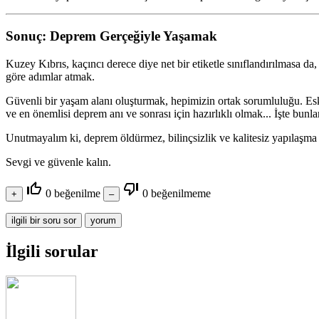
Sonuç: Deprem Gerçeğiyle Yaşamak
Kuzey Kıbrıs, kaçıncı derece diye net bir etiketle sınıflandırılmasa da
göre adımlar atmak.
Güvenli bir yaşam alanı oluşturmak, hepimizin ortak sorumluluğu. Esk
ve en önemlisi deprem anı ve sonrası için hazırlıklı olmak... İşte bunla
Unutmayalım ki, deprem öldürmez, bilinçsizlik ve kalitesiz yapılaşma
Sevgi ve güvenle kalın.
thumb_up_off_alt
thumb_down_off_alt
0
beğenilme
0
beğenilmeme
İlgili sorular