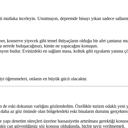
ü mutlaka inceleyin. Unutmayın, depremde binayı yıkan sadece sallanma ş
er, konserve yiyecek gibi temel ihtiyaçların olduğu bir afet çantanız mu
da nerede buluşacağınızı, kimin ne yapacağını konuşun.
yon budur. Evinizdeki en sağlam masa, koltuk gibi eşyaların yanına ç
iyi öğrenmeleri, onların en büyük gücü olacaktır.
ski dokunun varlığını gözlemledim. Özellikle turizm odaklı yeni yatırı
 daha az göz önünde olan bölgelerdeki eski binaların durumu gerçekten
 yapı denetim süreçleri üzerine hassasiyetin artırılması gerektiği konu
nkü can güvenliğimiz söz konusu olduğunda, hiçbir taviz verilmemeli.