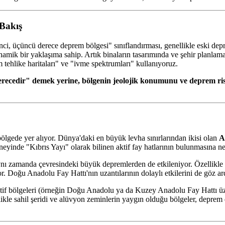
 Bakış
kinci, üçüncü derece deprem bölgesi" sınıflandırması, genellikle eski d
namik bir yaklaşıma sahip. Artık binaların tasarımında ve şehir planlama
m tehlike haritaları" ve "ivme spektrumları" kullanıyoruz.
ecedir" demek yerine, bölgenin jeolojik konumunu ve deprem risk
bölgede yer alıyor. Dünya'daki en büyük levha sınırlarından ikisi olan
A
inde "Kıbrıs Yayı" olarak bilinen aktif fay hatlarının bulunmasına ned
 aynı zamanda çevresindeki büyük depremlerden de etkileniyor. Özellikle
. Doğu Anadolu Fay Hattı'nın uzantılarının dolaylı etkilerini de göz ar
f bölgeleri (örneğin Doğu Anadolu ya da Kuzey Anadolu Fay Hattı üzeri
ikle sahil şeridi ve alüvyon zeminlerin yaygın olduğu bölgeler, deprem d