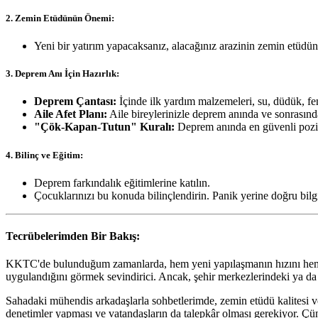
2. Zemin Etüdünün Önemi:
Yeni bir yatırım yapacaksanız, alacağınız arazinin zemin etüdün
3. Deprem Anı İçin Hazırlık:
Deprem Çantası:
İçinde ilk yardım malzemeleri, su, düdük, fen
Aile Afet Planı:
Aile bireylerinizle deprem anında ve sonrasın
"Çök-Kapan-Tutun" Kuralı:
Deprem anında en güvenli pozis
4. Bilinç ve Eğitim:
Deprem farkındalık eğitimlerine katılın.
Çocuklarınızı bu konuda bilinçlendirin. Panik yerine doğru bilg
Tecrübelerimden Bir Bakış:
KKTC'de bulunduğum zamanlarda, hem yeni yapılaşmanın hızını hem de e
uygulandığını görmek sevindirici. Ancak, şehir merkezlerindeki ya da
Sahadaki mühendis arkadaşlarla sohbetlerimde, zemin etüdü kalitesi ve
denetimler yapması ve vatandaşların da talepkâr olması gerekiyor. Çü