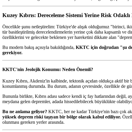
Kuzey Kıbrıs: Dereceleme Sistemi Yerine Risk Odaklı
Öncelikle şunu netleştirelim: Türkiye'de alışık olduğumuz "birinci, i
tür basitleştirilmiş derecelendirmelerin yerine çok daha kapsamlı ve di
özelliklerini ve gelecekte beklenen yer hareketini dikkate alan "depre
Bu modern bakış açısıyla bakıldığında,
KKTC için doğrudan "şu der
gerekiyor.
KKTC'nin Jeolojik Konumu: Neden Önemli?
Kuzey Kıbrıs, Akdeniz'in kalbinde, tektonik açıdan oldukça aktif bir 
konumlanmış durumda. Bu durum, adanın çevresinde, özellikle de güney
Bununla birlikte, Kıbrıs adası sadece kendi iç fay hatlarından değil,
meydana gelen depremler, adada hissedilebilecek büyüklükte olabiliyor
Bu ne anlama geliyor?
KKTC, her ne kadar Türkiye'nin bazı çok akti
yüksek deprem riski taşıyan bir bölge olarak kabul ediliyor.
Özell
olunması gereken yerler arasında.