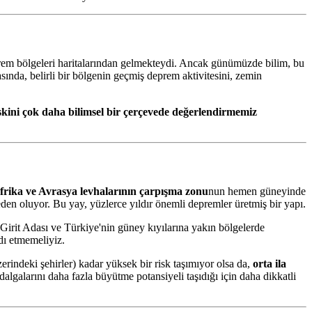
eprem bölgeleri haritalarından gelmekteydi. Ancak günümüzde bilim, bu
sında, belirli bir bölgenin geçmiş deprem aktivitesini, zemin
ini çok daha bilimsel bir çerçevede değerlendirmemiz
frika ve Avrasya levhalarının çarpışma zonu
nun hemen güneyinde
en oluyor. Bu yay, yüzlerce yıldır önemli depremler üretmiş bir yapı.
 Girit Adası ve Türkiye'nin güney kıyılarına yakın bölgelerde
dı etmemeliyiz.
ndeki şehirler) kadar yüksek bir risk taşımıyor olsa da,
orta ila
algalarını daha fazla büyütme potansiyeli taşıdığı için daha dikkatli