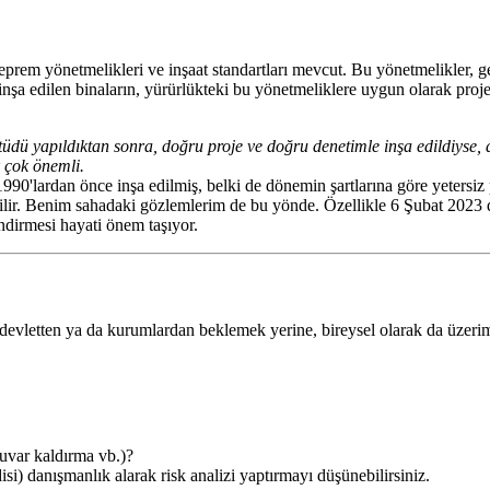
rem yönetmelikleri ve inşaat standartları mevcut. Bu yönetmelikler, gen
a inşa edilen binaların, yürürlükteki bu yönetmeliklere uygun olarak proje
dü yapıldıktan sonra, doğru proje ve doğru denetimle inşa edildiyse, de
k çok önemli.
 1990'lardan önce inşa edilmiş, belki de dönemin şartlarına göre yetersi
bilir. Benim sahadaki gözlemlerim de bu yönde. Özellikle 6 Şubat 2023 
dirmesi hayati önem taşıyor.
devletten ya da kurumlardan beklemek yerine, bireysel olarak da üzerim
uvar kaldırma vb.)?
i) danışmanlık alarak risk analizi yaptırmayı düşünebilirsiniz.