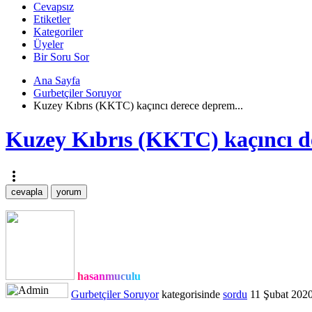
Cevapsız
Etiketler
Kategoriler
Üyeler
Bir Soru Sor
Ana Sayfa
Gurbetçiler Soruyor
Kuzey Kıbrıs (KKTC) kaçıncı derece deprem...
Kuzey Kıbrıs (KKTC) kaçıncı d
more_vert
hasanmuculu
Gurbetçiler Soruyor
kategorisinde
sordu
11 Şubat 202