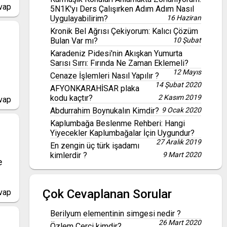
vap
5N1K'yı Ders Çalışırken Adım Adım Nasıl
Uygulayabilirim?
16 Haziran
Kronik Bel Ağrısı Çekiyorum: Kalıcı Çözüm
Bulan Var mı?
10 Şubat
Karadeniz Pidesi'nin Akışkan Yumurta
Sarısı Sırrı: Fırında Ne Zaman Eklemeli?
12 Mayıs
Cenaze İşlemleri Nasıl Yapılır ?
14 Şubat 2020
AFYONKARAHİSAR plaka
kodu kaçtır?
2 Kasım 2019
vap
Abdurrahim Boynukalın Kimdir?
9 Ocak 2020
Kaplumbağa Beslenme Rehberi: Hangi
Yiyecekler Kaplumbağalar İçin Uygundur?
27 Aralık 2019
En zengin üç türk işadamı
kimlerdir ?
9 Mart 2020
e
Çok Cevaplanan Sorular
vap
Berilyum elementinin simgesi nedir ?
26 Mart 2020
Özlem Çerçi kimdir?