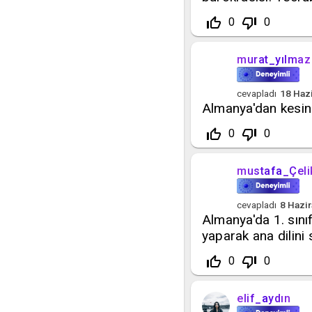
thumb_up_off_alt
thumb_down_off_alt
0
0
murat_yılmaz
cevapladı
18 Haz
Almanya'dan kesin
thumb_up_off_alt
thumb_down_off_alt
0
0
mustafa_Çeli
cevapladı
8 Hazi
Almanya'da 1. sın
yaparak ana dilini 
thumb_up_off_alt
thumb_down_off_alt
0
0
elif_aydın