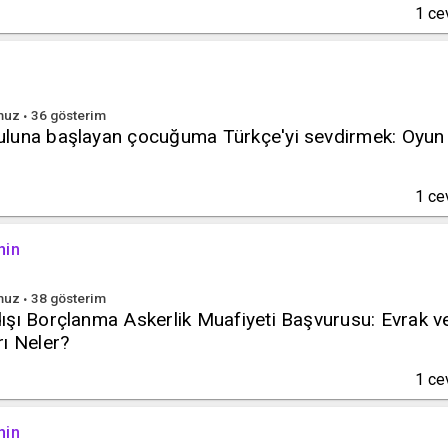
1
ce
muz
36
gösterim
luna başlayan çocuğuma Türkçe'yi sevdirmek: Oyun
1
ce
hin
muz
38
gösterim
ışı Borçlanma Askerlik Muafiyeti Başvurusu: Evrak v
ı Neler?
1
ce
hin