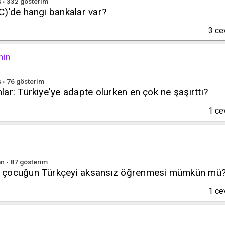
s
332
gösterim
C)'de hangi bankalar var?
3
ce
hin
s
76
gösterim
ar: Türkiye'ye adapte olurken en çok ne şaşırttı?
1
ce
an
87
gösterim
 çocuğun Türkçeyi aksansız öğrenmesi mümkün mü
1
ce