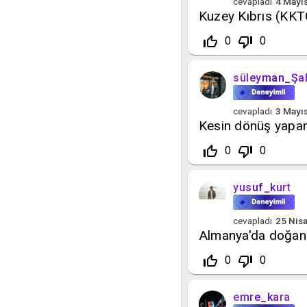
cevapladı
4 Mayı
Kuzey Kıbrıs (KKT
thumb_up_off_alt
thumb_down_off_alt
0
0
süleyman_Şa
cevapladı
3 Mayı
Kesin dönüş yapanl
thumb_up_off_alt
thumb_down_off_alt
0
0
yusuf_kurt
cevapladı
25 Nis
Almanya'da doğan
thumb_up_off_alt
thumb_down_off_alt
0
0
emre_kara