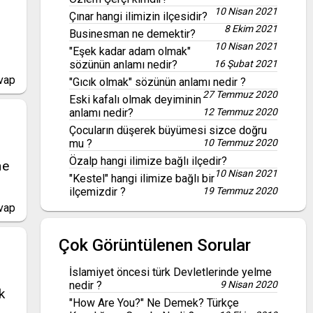
10 Nisan 2021
Çınar hangi ilimizin ilçesidir?
8 Ekim 2021
Businesman ne demektir?
10 Nisan 2021
"Eşek kadar adam olmak"
sözünün anlamı nedir?
16 Şubat 2021
vap
"Gıcık olmak" sözünün anlamı nedir ?
27 Temmuz 2020
Eski kafalı olmak deyiminin
anlamı nedir?
12 Temmuz 2020
Çocuların düşerek büyümesi sizce doğru
mu ?
10 Temmuz 2020
Özalp hangi ilimize bağlı ilçedir?
ne
10 Nisan 2021
"Kestel" hangi ilimize bağlı bir
ilçemizdir ?
19 Temmuz 2020
vap
Çok Görüntülenen Sorular
İslamiyet öncesi türk Devletlerinde yelme
nedir ?
9 Nisan 2020
k
"How Are You?" Ne Demek? Türkçe