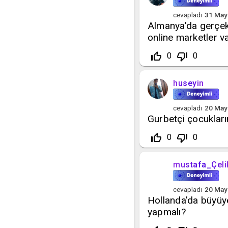
cevapladı
31 May
Almanya'da gerçek 
online marketler v
thumb_up_off_alt
thumb_down_off_alt
0
0
huseyin
cevapladı
20 May
Gurbetçi çocukların
thumb_up_off_alt
thumb_down_off_alt
0
0
mustafa_Çeli
cevapladı
20 May
Hollanda'da büyüye
yapmalı?