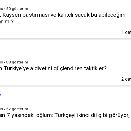
ıs
50
gösterim
Kayseri pastırması ve kaliteli sucuk bulabileceğim
ar mı?
1
ce
ıs
88
gösterim
 Türkiye'ye aidiyetini güçlendiren taktikler?
2
ce
k
ıs
52
gösterim
n 7 yaşındaki oğlum: Türkçeyi ikinci dil gibi görüyor,