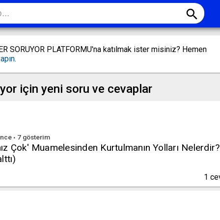
search
LER SORUYOR PLATFORMU'na katılmak ister misiniz? Hemen
yapın
.
yor için yeni soru ve cevaplar
a
nce
7
gösterim
ız Çok' Muamelesinden Kurtulmanın Yolları Nelerdir?
ttı)
1
ce