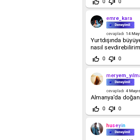
thumb_up_off_alt
thumb_down_off_alt
0
0
emre_kara
cevapladı
14 May
Yurtdışında büyüy
nasıl sevdirebiliri
thumb_up_off_alt
thumb_down_off_alt
0
0
meryem_yılm
cevapladı
4 Mayı
Almanya'da doğan 
thumb_up_off_alt
thumb_down_off_alt
0
0
huseyin