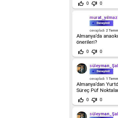
thumb_up_off_alt
thumb_down_off_alt
0
0
murat_yılmaz
cevapladı
2 Tem
Almanya'da anaoku
önerileri?
thumb_up_off_alt
thumb_down_off_alt
0
0
süleyman_Şa
cevapladı
1 Tem
Almanya'dan Yurtd
Süreç Püf Noktalar
thumb_up_off_alt
thumb_down_off_alt
0
0
süleyman_Şa