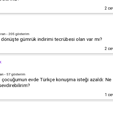
2
ce
iran
205
gösterim
 dönüşte gümrük indirimi tecrübesi olan var mı?
2
ce
k
ran
57
gösterim
ıf çocuğumun evde Türkçe konuşma isteği azaldı: Ne
sevdirebilirim?
1
ce