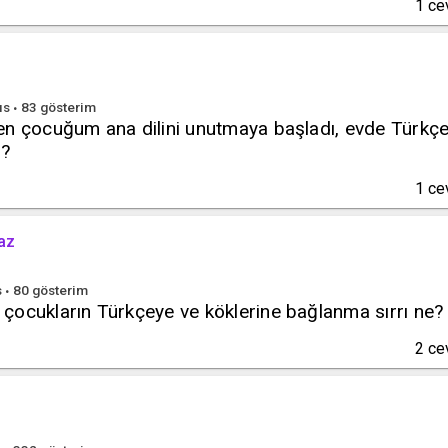
1
ce
ıs
83
gösterim
en çocuğum ana dilini unutmaya başladı, evde Türkçe
m?
1
ce
az
s
80
gösterim
çocukların Türkçeye ve köklerine bağlanma sırrı ne?
2
ce