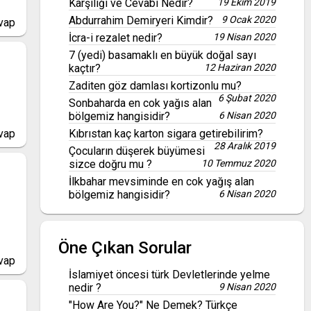
Karşılığı ve Cevabı Nedir?
19 Ekim 2019
Abdurrahim Demiryeri Kimdir?
9 Ocak 2020
vap
İcra-i rezalet nedir?
19 Nisan 2020
7 (yedi) basamaklı en büyük doğal sayı
kaçtır?
12 Haziran 2020
Zaditen göz damlası kortizonlu mu?
6 Şubat 2020
Sonbaharda en cok yağıs alan
bölgemiz hangisidir?
6 Nisan 2020
Kıbrıstan kaç karton sigara getirebilirim?
vap
28 Aralık 2019
Çocuların düşerek büyümesi
sizce doğru mu ?
10 Temmuz 2020
İlkbahar mevsiminde en cok yağış alan
bölgemiz hangisidir?
6 Nisan 2020
Öne Çıkan Sorular
vap
İslamiyet öncesi türk Devletlerinde yelme
nedir ?
9 Nisan 2020
"How Are You?" Ne Demek? Türkçe