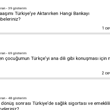
iran
39
gösterim
aşımı Türkiye'ye Aktarırken Hangi Bankayı
beleriniz?
1
ce
iran
69
gösterim
n çocuğumun Türkçe'yi ana dili gibi konuşması için 
2
ce
iran
48
gösterim
dönüş sonrası Türkiye'de sağlık sigortası ve emeklili
beleriniz?