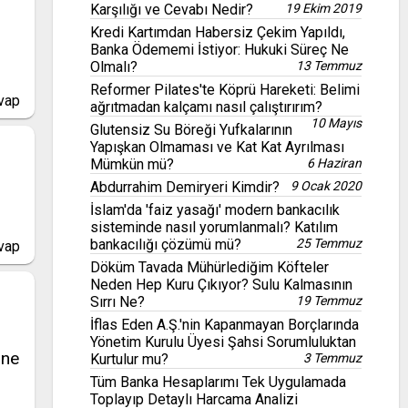
Karşılığı ve Cevabı Nedir?
19 Ekim 2019
Kredi Kartımdan Habersiz Çekim Yapıldı,
Banka Ödememi İstiyor: Hukuki Süreç Ne
Olmalı?
13 Temmuz
Reformer Pilates'te Köprü Hareketi: Belimi
vap
ağrıtmadan kalçamı nasıl çalıştırırım?
10 Mayıs
Glutensiz Su Böreği Yufkalarının
Yapışkan Olmaması ve Kat Kat Ayrılması
Mümkün mü?
6 Haziran
Abdurrahim Demiryeri Kimdir?
9 Ocak 2020
İslam'da 'faiz yasağı' modern bankacılık
sisteminde nasıl yorumlanmalı? Katılım
bankacılığı çözümü mü?
25 Temmuz
vap
Döküm Tavada Mühürlediğim Köfteler
Neden Hep Kuru Çıkıyor? Sulu Kalmasının
Sırrı Ne?
19 Temmuz
İflas Eden A.Ş.'nin Kapanmayan Borçlarında
Yönetim Kurulu Üyesi Şahsi Sorumluluktan
 ne
Kurtulur mu?
3 Temmuz
Tüm Banka Hesaplarımı Tek Uygulamada
Toplayıp Detaylı Harcama Analizi