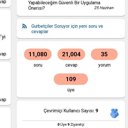
vap
Yapabileceğim Güvenli Bir Uygulama
Önerisi?
25 Haziran
Gurbetçiler Soruyor için yeni soru ve
cevaplar
'yi
11,080
21,004
35
vap
soru
cevap
yorum
109
üye
vap
Çevrimiçi Kullanıcı Sayısı:
9
0
Üye
9
Ziyaretçi