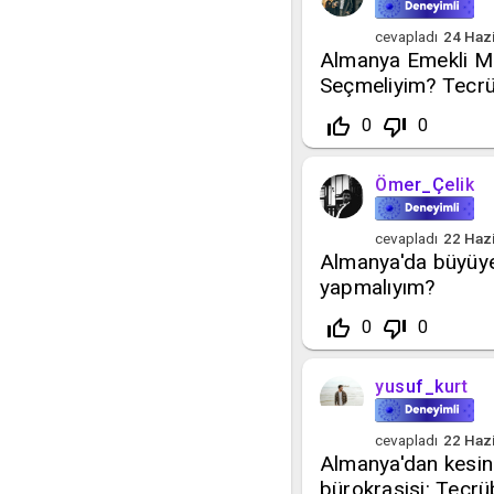
cevapladı
24 Haz
Almanya Emekli Ma
Seçmeliyim? Tecrü
thumb_up_off_alt
thumb_down_off_alt
0
0
Ömer_Çelik
cevapladı
22 Haz
Almanya'da büyüye
yapmalıyım?
thumb_up_off_alt
thumb_down_off_alt
0
0
yusuf_kurt
cevapladı
22 Haz
Almanya'dan kesin 
bürokrasisi: Tecrü