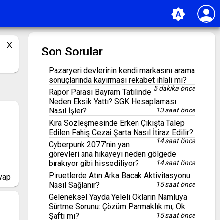
person
brightness_auto
Son Sorular
Pazaryeri devlerinin kendi markasını arama
sonuçlarında kayırması rekabet ihlali mi?
5 dakika önce
Rapor Parası Bayram Tatilinde
Neden Eksik Yattı? SGK Hesaplaması
Nasıl İşler?
13 saat önce
Kira Sözleşmesinde Erken Çıkışta Talep
Edilen Fahiş Cezai Şarta Nasıl İtiraz Edilir?
14 saat önce
Cyberpunk 2077'nin yan
görevleri ana hikayeyi neden gölgede
bırakıyor gibi hissediliyor?
14 saat önce
Piruetlerde Atın Arka Bacak Aktivitasyonu
vap
Nasıl Sağlanır?
15 saat önce
Geleneksel Yayda Yeleli Okların Namluya
Sürtme Sorunu: Çözüm Parmaklık mı, Ok
Şaftı mı?
15 saat önce