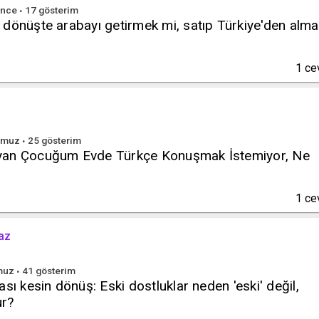
nce
17
gösterim
 dönüşte arabayı getirmek mi, satıp Türkiye'den alm
1
ce
mmuz
25
gösterim
yan Çocuğum Evde Türkçe Konuşmak İstemiyor, Ne
1
ce
az
muz
41
gösterim
sı kesin dönüş: Eski dostluklar neden 'eski' değil,
ur?