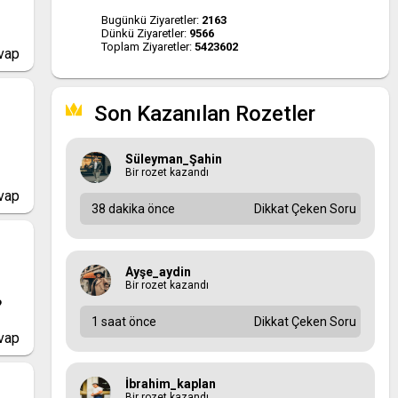
Bugünkü Ziyaretler:
2163
Dünkü Ziyaretler:
9566
Toplam Ziyaretler:
5423602
vap
Son Kazanılan Rozetler
Süleyman_Şahin
Bir rozet kazandı
vap
38 dakika önce
Dikkat Çeken Soru
Ayşe_aydin
Bir rozet kazandı
?
1 saat önce
Dikkat Çeken Soru
vap
İbrahim_kaplan
Bir rozet kazandı