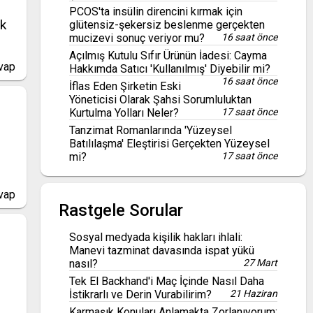
PCOS'ta insülin direncini kırmak için
ak
glütensiz-şekersiz beslenme gerçekten
mucizevi sonuç veriyor mu?
16 saat önce
Açılmış Kutulu Sıfır Ürünün İadesi: Cayma
vap
Hakkımda Satıcı 'Kullanılmış' Diyebilir mi?
16 saat önce
İflas Eden Şirketin Eski
Yöneticisi Olarak Şahsi Sorumluluktan
Kurtulma Yolları Neler?
17 saat önce
Tanzimat Romanlarında 'Yüzeysel
Batılılaşma' Eleştirisi Gerçekten Yüzeysel
mi?
17 saat önce
vap
Rastgele Sorular
Sosyal medyada kişilik hakları ihlali:
Manevi tazminat davasında ispat yükü
nasıl?
27 Mart
Tek El Backhand'i Maç İçinde Nasıl Daha
İstikrarlı ve Derin Vurabilirim?
21 Haziran
Karmaşık Konuları Anlamakta Zorlanıyorum: