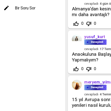
cevapladı
4 gün
ö
Bir Soru Sor
Almanya'dan kesin
mı daha avantajlı?
thumb_up_off_alt
thumb_down_off_alt
0
0
yusuf_kurt
cevapladı
17 Te
Anaokuluna Başla
Yapmalıyım?
thumb_up_off_alt
thumb_down_off_alt
0
0
meryem_yılm
cevapladı
4 Tem
15 yıl Avrupa sonra
yenileri nasıl kurul