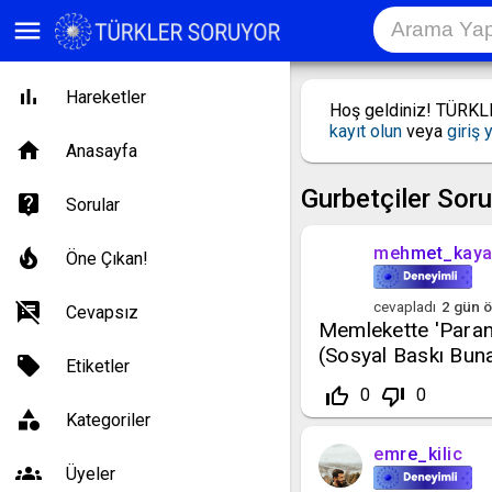
menu
Hareketler
Hoş geldiniz! TÜRK
kayıt olun
veya
giriş 
Anasayfa
Gurbetçiler Soru
Sorular
mehmet_kay
Öne Çıkan!
cevapladı
2 gün
ö
Cevapsız
Memlekette 'Paran
(Sosyal Baskı Bunal
Etiketler
thumb_up_off_alt
thumb_down_off_alt
0
0
Kategoriler
emre_kilic
Üyeler