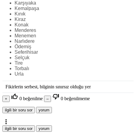
Karşıyaka
Kemalpaşa
Kınık
Kiraz
Konak
Menderes
Menemen
Narlıdere
Ödemiş
Seferihisar
Selçuk
Tire
Torbalı
Urla
Fikirlerin serbest, bilginin sınırsız olduğu yer
thumb_up_off_alt
thumb_down_off_alt
0
beğenilme
0
beğenilmeme
more_vert