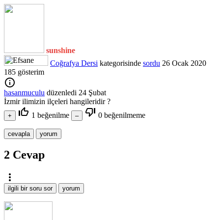
sunshine
Coğrafya Dersi
kategorisinde
sordu
26 Ocak 2020
185
gösterim
info_outline
hasanmuculu
düzenledi
24 Şubat
İzmir ilimizin ilçeleri hangileridir ?
thumb_up_off_alt
thumb_down_off_alt
1
beğenilme
0
beğenilmeme
2
Cevap
more_vert