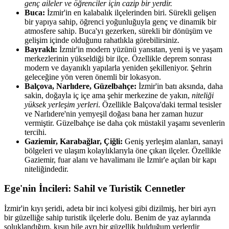
genç aileler ve öğrenciler için cazip bir yerdir.
Buca:
İzmir'in en kalabalık ilçelerinden biri. Sürekli gelişen
bir yapıya sahip, öğrenci yoğunluğuyla genç ve dinamik bir
atmosfere sahip. Buca'yı gezerken, sürekli bir dönüşüm ve
gelişim içinde olduğunu rahatlıkla görebilirsiniz.
Bayraklı:
İzmir'in modern yüzünü yansıtan, yeni iş ve yaşam
merkezlerinin yükseldiği bir ilçe. Özellikle deprem sonrası
modern ve dayanıklı yapılarla yeniden şekilleniyor. Şehrin
geleceğine yön veren önemli bir lokasyon.
Balçova, Narlıdere, Güzelbahçe:
İzmir'in batı aksında, daha
sakin, doğayla iç içe ama şehir merkezine de yakın,
niteliği
yüksek yerleşim yerleri
. Özellikle Balçova'daki termal tesisler
ve Narlıdere'nin yemyeşil doğası bana her zaman huzur
vermiştir. Güzelbahçe ise daha çok müstakil yaşamı sevenlerin
tercihi.
Gaziemir, Karabağlar, Çiğli:
Geniş yerleşim alanları, sanayi
bölgeleri ve ulaşım kolaylıklarıyla öne çıkan ilçeler. Özellikle
Gaziemir, fuar alanı ve havalimanı ile İzmir'e açılan bir kapı
niteliğindedir.
Ege'nin İncileri: Sahil ve Turistik Cennetler
İzmir'in kıyı şeridi, adeta bir inci kolyesi gibi dizilmiş, her biri ayrı
bir güzelliğe sahip turistik ilçelerle dolu. Benim de yaz aylarında
soluklandığım, kışın bile ayrı bir güzellik bulduğum yerlerdir