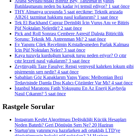
Araba Sevdası'ndaki Bihruz Bey, Tanzimat'ın yanlış
Batılılaşmasını neden bu kadar iyi temsil ediyor?
1 saat önce
THY Almanya uçuşunda 5 saat gecikme: Teknik arızada
AB261 tazminat hakkımı nasıl kullanırım?
1 saat önce
Tek El Backhand Çapraz Derinliği İçin Vuruş Anı ve Bitiriş
Püf Noktaları Nelerdir?
2 saat önce
Pick and Roll Sonrası Çembere Agresif Dalışta Bitiricilik
Sorunu: Teknik Mi, Antrenman Mı?
2 saat önce
Ev Yapımı Çilek Reçelimin Kristalleşmeden Parlak Kalması
İçin Püf Noktaları Neler?
3 saat önce
Kaya tuzuyla kurduğum karışık turşu neden eriyor? O çıtır
çıtır lezzeti nasıl yakalarım?
3 saat önce
Zeytinyağlı Taze Fasulye: Rengi yemyeşil kalırken lokum gibi
pişirmenin sırrı nedir?
4 saat önce
Sabahları Göz Kapaklarım Yapış Yapış: Meibomian Bezi
Tedavisinde Damla Dışı Kalıcı Çözümler Var Mı?
4 saat önce
İstanbul Maratonu Fatih Yokuşunu En Az Enerji Kaybıyla
Nasıl Çıkarım?
5 saat önce
Rastgele Sorular
Instagram Keşfet Algoritması Değişikliği Küçük Hesapları
Neden Batırdı? Geri Dönüşün Sırrı Ne?
20 Haziran
Startup'ımı yatırımcıya hazırlarken adi ortaklığı LTD'ye
dönüştürmenin hukuki püf noktaları?
24 Haziran