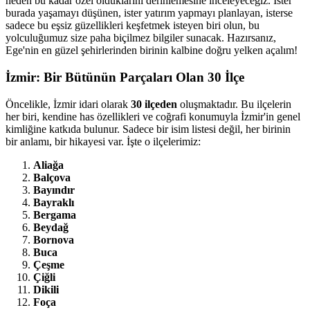
neden bu kadar özel olduklarını derinlemesine inceleyeceğiz. İster
burada yaşamayı düşünen, ister yatırım yapmayı planlayan, isterse
sadece bu eşsiz güzellikleri keşfetmek isteyen biri olun, bu
yolculuğumuz size paha biçilmez bilgiler sunacak. Hazırsanız,
Ege'nin en güzel şehirlerinden birinin kalbine doğru yelken açalım!
İzmir: Bir Bütünün Parçaları Olan 30 İlçe
Öncelikle, İzmir idari olarak
30 ilçeden
oluşmaktadır. Bu ilçelerin
her biri, kendine has özellikleri ve coğrafi konumuyla İzmir'in genel
kimliğine katkıda bulunur. Sadece bir isim listesi değil, her birinin
bir anlamı, bir hikayesi var. İşte o ilçelerimiz:
Aliağa
Balçova
Bayındır
Bayraklı
Bergama
Beydağ
Bornova
Buca
Çeşme
Çiğli
Dikili
Foça