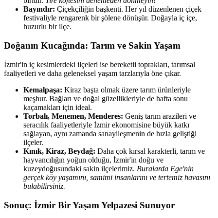
biridir.
Tire köftesini denemeden dönmeyin!
Bayındır:
Çiçekçiliğin başkenti. Her yıl düzenlenen çiçek
festivaliyle rengarenk bir şölene dönüşür. Doğayla iç içe,
huzurlu bir ilçe.
Doğanın Kucağında: Tarım ve Sakin Yaşam
İzmir'in iç kesimlerdeki ilçeleri ise bereketli toprakları, tarımsal
faaliyetleri ve daha geleneksel yaşam tarzlarıyla öne çıkar.
Kemalpaşa:
Kiraz başta olmak üzere tarım ürünleriyle
meşhur. Bağları ve doğal güzellikleriyle de hafta sonu
kaçamakları için ideal.
Torbalı, Menemen, Menderes:
Geniş tarım arazileri ve
seracılık faaliyetleriyle İzmir ekonomisine büyük katkı
sağlayan, aynı zamanda sanayileşmenin de hızla geliştiği
ilçeler.
Kınık, Kiraz, Beydağ:
Daha çok kırsal karakterli, tarım ve
hayvancılığın yoğun olduğu, İzmir'in doğu ve
kuzeydoğusundaki sakin ilçelerimiz.
Buralarda Ege'nin
gerçek köy yaşamını, samimi insanlarını ve tertemiz havasını
bulabilirsiniz.
Sonuç: İzmir Bir Yaşam Yelpazesi Sunuyor