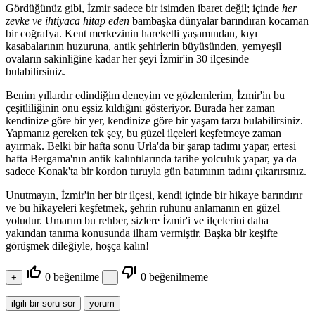
Gördüğünüz gibi, İzmir sadece bir isimden ibaret değil; içinde
her
zevke ve ihtiyaca hitap eden
bambaşka dünyalar barındıran kocaman
bir coğrafya. Kent merkezinin hareketli yaşamından, kıyı
kasabalarının huzuruna, antik şehirlerin büyüsünden, yemyeşil
ovaların sakinliğine kadar her şeyi İzmir'in 30 ilçesinde
bulabilirsiniz.
Benim yıllardır edindiğim deneyim ve gözlemlerim, İzmir'in bu
çeşitliliğinin onu eşsiz kıldığını gösteriyor. Burada her zaman
kendinize göre bir yer, kendinize göre bir yaşam tarzı bulabilirsiniz.
Yapmanız gereken tek şey, bu güzel ilçeleri keşfetmeye zaman
ayırmak. Belki bir hafta sonu Urla'da bir şarap tadımı yapar, ertesi
hafta Bergama'nın antik kalıntılarında tarihe yolculuk yapar, ya da
sadece Konak'ta bir kordon turuyla gün batımının tadını çıkarırsınız.
Unutmayın, İzmir'in her bir ilçesi, kendi içinde bir hikaye barındırır
ve bu hikayeleri keşfetmek, şehrin ruhunu anlamanın en güzel
yoludur. Umarım bu rehber, sizlere İzmir'i ve ilçelerini daha
yakından tanıma konusunda ilham vermiştir. Başka bir keşifte
görüşmek dileğiyle, hoşça kalın!
thumb_up_off_alt
thumb_down_off_alt
0
beğenilme
0
beğenilmeme