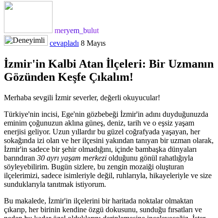
meryem_bulut
cevapladı
8 Mayıs
İzmir'in Kalbi Atan İlçeleri: Bir Uzmanın
Gözünden Keşfe Çıkalım!
Merhaba sevgili İzmir severler, değerli okuyucular!
Türkiye'nin incisi, Ege'nin gözbebeği İzmir'in adını duyduğunuzda
eminim çoğunuzun aklına güneş, deniz, tarih ve o eşsiz yaşam
enerjisi geliyor. Uzun yıllardır bu güzel coğrafyada yaşayan, her
sokağında izi olan ve her ilçesini yakından tanıyan bir uzman olarak,
İzmir'in sadece bir şehir olmadığını, içinde bambaşka dünyaları
barındıran
30 ayrı yaşam merkezi
olduğunu gönül rahatlığıyla
söyleyebilirim. Bugün sizlere, bu zengin mozaiği oluşturan
ilçelerimizi, sadece isimleriyle değil, ruhlarıyla, hikayeleriyle ve size
sunduklarıyla tanıtmak istiyorum.
Bu makalede, İzmir'in ilçelerini bir haritada noktalar olmaktan
çıkarıp, her birinin kendine özgü dokusunu, sunduğu fırsatları ve