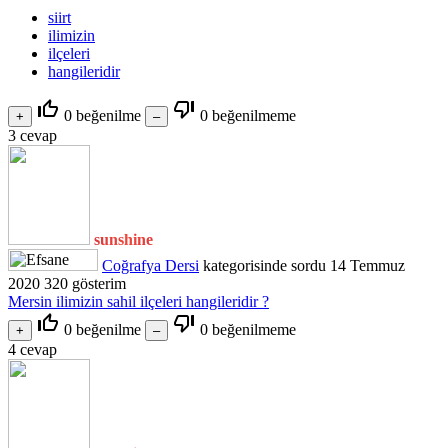
siirt
ilimizin
ilçeleri
hangileridir
thumb_up_off_alt
thumb_down_off_alt
0
beğenilme
0
beğenilmeme
3
cevap
sunshine
Coğrafya Dersi
kategorisinde
sordu
14 Temmuz
2020
320
gösterim
Mersin ilimizin sahil ilçeleri hangileridir ?
thumb_up_off_alt
thumb_down_off_alt
0
beğenilme
0
beğenilmeme
4
cevap