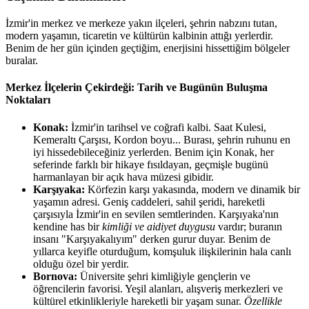
İzmir'in merkez ve merkeze yakın ilçeleri, şehrin nabzını tutan,
modern yaşamın, ticaretin ve kültürün kalbinin attığı yerlerdir.
Benim de her gün içinden geçtiğim, enerjisini hissettiğim bölgeler
buralar.
Merkez İlçelerin Çekirdeği: Tarih ve Bugünün Buluşma
Noktaları
Konak:
İzmir'in tarihsel ve coğrafi kalbi. Saat Kulesi,
Kemeraltı Çarşısı, Kordon boyu... Burası, şehrin ruhunu en
iyi hissedebileceğiniz yerlerden. Benim için Konak, her
seferinde farklı bir hikaye fısıldayan, geçmişle bugünü
harmanlayan bir açık hava müzesi gibidir.
Karşıyaka:
Körfezin karşı yakasında, modern ve dinamik bir
yaşamın adresi. Geniş caddeleri, sahil şeridi, hareketli
çarşısıyla İzmir'in en sevilen semtlerinden. Karşıyaka'nın
kendine has bir
kimliği ve aidiyet duygusu
vardır; buranın
insanı "Karşıyakalıyım" derken gurur duyar. Benim de
yıllarca keyifle oturduğum, komşuluk ilişkilerinin hala canlı
olduğu özel bir yerdir.
Bornova:
Üniversite şehri kimliğiyle gençlerin ve
öğrencilerin favorisi. Yeşil alanları, alışveriş merkezleri ve
kültürel etkinlikleriyle hareketli bir yaşam sunar.
Özellikle