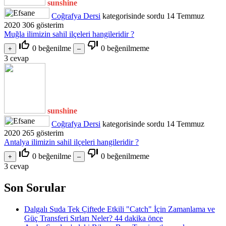
sunshine
Coğrafya Dersi
kategorisinde
sordu
14 Temmuz
2020
306
gösterim
Muğla ilimizin sahil ilçeleri hangileridir ?
thumb_up_off_alt
thumb_down_off_alt
0
beğenilme
0
beğenilmeme
3
cevap
sunshine
Coğrafya Dersi
kategorisinde
sordu
14 Temmuz
2020
265
gösterim
Antalya ilimizin sahil ilçeleri hangileridir ?
thumb_up_off_alt
thumb_down_off_alt
0
beğenilme
0
beğenilmeme
3
cevap
Son Sorular
Dalgalı Suda Tek Çiftede Etkili "Catch" İçin Zamanlama ve
Güç Transferi Sırları Neler?
44 dakika önce