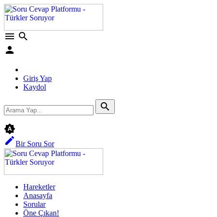
menu
search
person
Giriş Yap
Kaydol
search
brightness_auto
edit
Bir Soru Sor
Hareketler
Anasayfa
Sorular
Öne Çıkan!