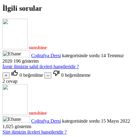
İlgili sorular
sunshine
Coğrafya Dersi
kategorisinde
sordu
14 Temmuz
2020
196
gösterim
İzmir ilimizin sahil ilçeleri hangileridir ?
thumb_up_off_alt
thumb_down_off_alt
0
beğenilme
0
beğenilmeme
2
cevap
sunshine
Coğrafya Dersi
kategorisinde
sordu
15 Mayıs 2022
1,025
gösterim
Siirt ilimizin ilçeleri hangileridir ?