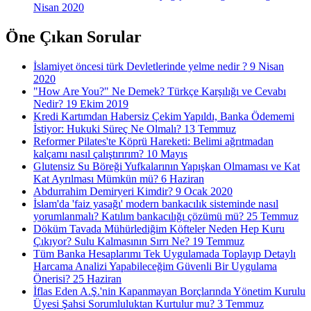
Nisan 2020
Öne Çıkan Sorular
İslamiyet öncesi türk Devletlerinde yelme nedir ?
9 Nisan
2020
"How Are You?" Ne Demek? Türkçe Karşılığı ve Cevabı
Nedir?
19 Ekim 2019
Kredi Kartımdan Habersiz Çekim Yapıldı, Banka Ödememi
İstiyor: Hukuki Süreç Ne Olmalı?
13 Temmuz
Reformer Pilates'te Köprü Hareketi: Belimi ağrıtmadan
kalçamı nasıl çalıştırırım?
10 Mayıs
Glutensiz Su Böreği Yufkalarının Yapışkan Olmaması ve Kat
Kat Ayrılması Mümkün mü?
6 Haziran
Abdurrahim Demiryeri Kimdir?
9 Ocak 2020
İslam'da 'faiz yasağı' modern bankacılık sisteminde nasıl
yorumlanmalı? Katılım bankacılığı çözümü mü?
25 Temmuz
Döküm Tavada Mühürlediğim Köfteler Neden Hep Kuru
Çıkıyor? Sulu Kalmasının Sırrı Ne?
19 Temmuz
Tüm Banka Hesaplarımı Tek Uygulamada Toplayıp Detaylı
Harcama Analizi Yapabileceğim Güvenli Bir Uygulama
Önerisi?
25 Haziran
İflas Eden A.Ş.'nin Kapanmayan Borçlarında Yönetim Kurulu
Üyesi Şahsi Sorumluluktan Kurtulur mu?
3 Temmuz