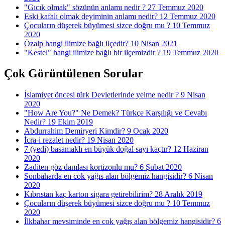
"Gıcık olmak" sözünün anlamı nedir ?
27 Temmuz 2020
Eski kafalı olmak deyiminin anlamı nedir?
12 Temmuz 2020
Çocuların düşerek büyümesi sizce doğru mu ?
10 Temmuz
2020
Özalp hangi ilimize bağlı ilçedir?
10 Nisan 2021
"Kestel" hangi ilimize bağlı bir ilçemizdir ?
19 Temmuz 2020
Çok Görüntülenen Sorular
İslamiyet öncesi türk Devletlerinde yelme nedir ?
9 Nisan
2020
"How Are You?" Ne Demek? Türkçe Karşılığı ve Cevabı
Nedir?
19 Ekim 2019
Abdurrahim Demiryeri Kimdir?
9 Ocak 2020
İcra-i rezalet nedir?
19 Nisan 2020
7 (yedi) basamaklı en büyük doğal sayı kaçtır?
12 Haziran
2020
Zaditen göz damlası kortizonlu mu?
6 Şubat 2020
Sonbaharda en cok yağıs alan bölgemiz hangisidir?
6 Nisan
2020
Kıbrıstan kaç karton sigara getirebilirim?
28 Aralık 2019
Çocuların düşerek büyümesi sizce doğru mu ?
10 Temmuz
2020
İlkbahar mevsiminde en cok yağış alan bölgemiz hangisidir?
6