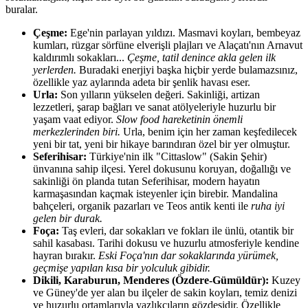
buralar.
Çeşme:
Ege'nin parlayan yıldızı. Masmavi koyları, bembeyaz
kumları, rüzgar sörfüne elverişli plajları ve Alaçatı'nın Arnavut
kaldırımlı sokakları...
Çeşme, tatil denince akla gelen ilk
yerlerden.
Buradaki enerjiyi başka hiçbir yerde bulamazsınız,
özellikle yaz aylarında adeta bir şenlik havası eser.
Urla:
Son yılların yükselen değeri. Sakinliği, artizan
lezzetleri, şarap bağları ve sanat atölyeleriyle huzurlu bir
yaşam vaat ediyor.
Slow food hareketinin önemli
merkezlerinden biri.
Urla, benim için her zaman keşfedilecek
yeni bir tat, yeni bir hikaye barındıran özel bir yer olmuştur.
Seferihisar:
Türkiye'nin ilk "Cittaslow" (Sakin Şehir)
ünvanına sahip ilçesi. Yerel dokusunu koruyan, doğallığı ve
sakinliği ön planda tutan Seferihisar, modern hayatın
karmaşasından kaçmak isteyenler için birebir. Mandalina
bahçeleri, organik pazarları ve Teos antik kenti ile
ruha iyi
gelen bir durak.
Foça:
Taş evleri, dar sokakları ve fokları ile ünlü, otantik bir
sahil kasabası. Tarihi dokusu ve huzurlu atmosferiyle kendine
hayran bırakır.
Eski Foça'nın dar sokaklarında yürümek,
geçmişe yapılan kısa bir yolculuk gibidir.
Dikili, Karaburun, Menderes (Özdere-Gümüldür):
Kuzey
ve Güney'de yer alan bu ilçeler de sakin koyları, temiz denizi
ve huzurlu ortamlarıyla yazlıkçıların gözdesidir. Özellikle