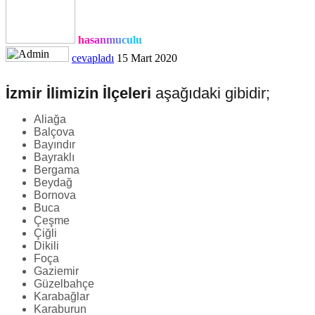
hasanmuculu
cevapladı
15 Mart 2020
İzmir İlimizin İlçeleri
aşağıdaki gibidir;
Aliağa
Balçova
Bayındır
Bayraklı
Bergama
Beydağ
Bornova
Buca
Çeşme
Çiğli
Dikili
Foça
Gaziemir
Güzelbahçe
Karabağlar
Karaburun