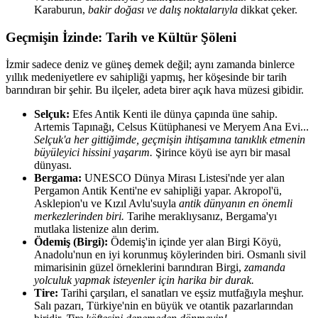
Karaburun,
bakir doğası ve dalış noktalarıyla
dikkat çeker.
Geçmişin İzinde: Tarih ve Kültür Şöleni
İzmir sadece deniz ve güneş demek değil; aynı zamanda binlerce
yıllık medeniyetlere ev sahipliği yapmış, her köşesinde bir tarih
barındıran bir şehir. Bu ilçeler, adeta birer açık hava müzesi gibidir.
Selçuk:
Efes Antik Kenti ile dünya çapında üne sahip.
Artemis Tapınağı, Celsus Kütüphanesi ve Meryem Ana Evi...
Selçuk'a her gittiğimde, geçmişin ihtişamına tanıklık etmenin
büyüleyici hissini yaşarım.
Şirince köyü ise ayrı bir masal
dünyası.
Bergama:
UNESCO Dünya Mirası Listesi'nde yer alan
Pergamon Antik Kenti'ne ev sahipliği yapar. Akropol'ü,
Asklepion'u ve Kızıl Avlu'suyla
antik dünyanın en önemli
merkezlerinden biri.
Tarihe meraklıysanız, Bergama'yı
mutlaka listenize alın derim.
Ödemiş (Birgi):
Ödemiş'in içinde yer alan Birgi Köyü,
Anadolu'nun en iyi korunmuş köylerinden biri. Osmanlı sivil
mimarisinin güzel örneklerini barındıran Birgi,
zamanda
yolculuk yapmak isteyenler için harika bir durak.
Tire:
Tarihi çarşıları, el sanatları ve eşsiz mutfağıyla meşhur.
Salı pazarı, Türkiye'nin en büyük ve otantik pazarlarından