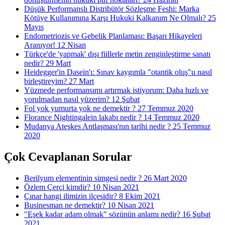
Düşük Performanslı Distribütör Sözleşme Feshi: Marka
Kötüye Kullanımına Karşı Hukuki Kalkanım Ne Olmalı?
25
Mayıs
Endometriozis ve Gebelik Planlaması: Başarı Hikayeleri
Aranıyor!
12 Nisan
Türkçe'de 'yapmak' dışı fiillerle metin zenginleştirme sanatı
nedir?
29 Mart
Heidegger'in Dasein'ı: Sınav kaygımla "otantik oluş"u nasıl
birleştireyim?
27 Mart
Yüzmede performansımı artırmak istiyorum: Daha hızlı ve
yorulmadan nasıl yüzerim?
12 Şubat
Fol yok yumurta yok ne demektir ?
27 Temmuz 2020
Florance Nightingalein lakabı nedir ?
14 Temmuz 2020
Mudanya Ateşkes Antlaşması'nın tarihi nedir ?
25 Temmuz
2020
Çok Cevaplanan Sorular
Berilyum elementinin simgesi nedir ?
26 Mart 2020
Özlem Çerçi kimdir?
10 Nisan 2021
Çınar hangi ilimizin ilçesidir?
8 Ekim 2021
Businesman ne demektir?
10 Nisan 2021
"Eşek kadar adam olmak" sözünün anlamı nedir?
16 Şubat
2021