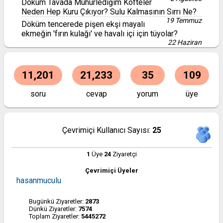
Döküm Tavada Mühürlediğim Köfteler
Neden Hep Kuru Çıkıyor? Sulu Kalmasının Sırrı Ne?
19 Temmuz
Döküm tencerede pişen ekşi mayalı
ekmeğin 'fırın kulağı' ve havalı içi için tüyolar?
22 Haziran
11,201
21,233
35
109
soru
cevap
yorum
üye
Çevrimiçi Kullanıcı Sayısı:
25
1
Üye
24
Ziyaretçi
Çevrimiçi Üyeler
hasanmuculu
Bugünkü Ziyaretler:
2873
Dünkü Ziyaretler:
7574
Toplam Ziyaretler:
5445272