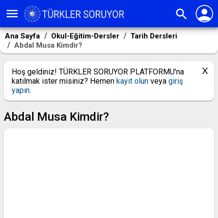
person
menu
search
Ana Sayfa
Okul-Eğitim-Dersler
Tarih Dersleri
Abdal Musa Kimdir?
Hoş geldiniz! TÜRKLER SORUYOR PLATFORMU'na
katılmak ister misiniz? Hemen
kayıt olun
veya
giriş
yapın
.
Abdal Musa Kimdir?