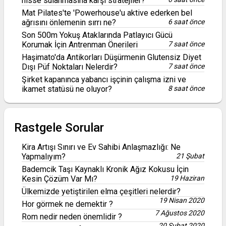
hisse sulanmasına karşı stratejiler?
Mat Pilates'te 'Powerhouse'u aktive ederken bel
ağrısını önlemenin sırrı ne?
6 saat önce
Son 500m Yokuş Ataklarında Patlayıcı Gücü
Korumak İçin Antrenman Önerileri
7 saat önce
Haşimato'da Antikorları Düşürmenin Glutensiz Diyet
Dışı Püf Noktaları Nelerdir?
7 saat önce
Şirket kapanınca yabancı işçinin çalışma izni ve
ikamet statüsü ne oluyor?
8 saat önce
Rastgele Sorular
Kira Artışı Sınırı ve Ev Sahibi Anlaşmazlığı: Ne
Yapmalıyım?
21 Şubat
Bademcik Taşı Kaynaklı Kronik Ağız Kokusu İçin
Kesin Çözüm Var Mı?
19 Haziran
Ülkemizde yetiştirilen elma çeşitleri nelerdir?
19 Nisan 2020
Hor görmek ne demektir ?
7 Ağustos 2020
Rom nedir neden önemlidir ?
20 Şubat 2020