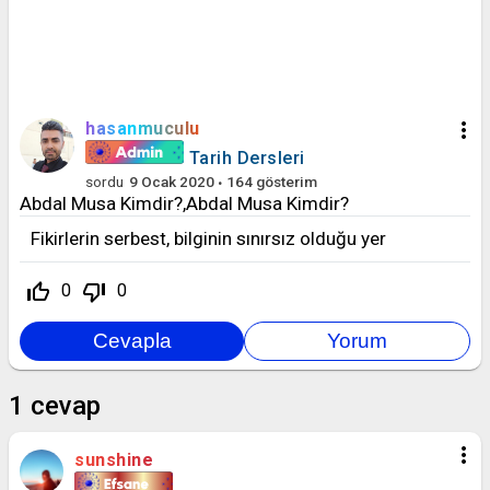
more_vert
hasanmuculu
Tarih Dersleri
sordu
9 Ocak 2020
164
gösterim
Abdal Musa Kimdir?,Abdal Musa Kimdir?
Fikirlerin serbest, bilginin sınırsız olduğu yer
thumb_up_off_alt
thumb_down_off_alt
0
0
1
cevap
more_vert
sunshine