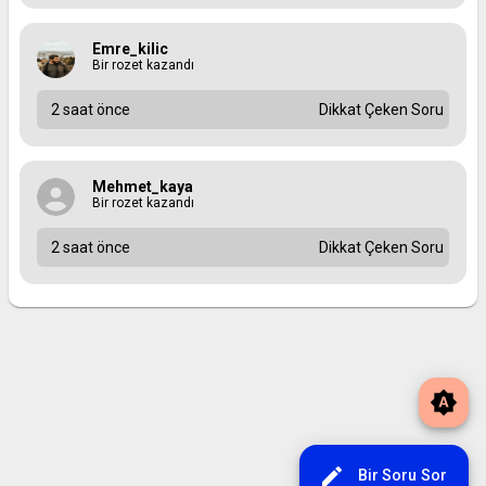
Emre_kilic
Bir rozet kazandı
2 saat önce
Dikkat Çeken Soru
Mehmet_kaya
Bir rozet kazandı
2 saat önce
Dikkat Çeken Soru
brightness_auto
edit
Bir Soru Sor