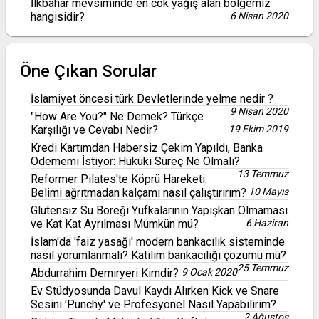
İlkbahar mevsiminde en cok yağış alan bölgemiz
hangisidir?
6 Nisan 2020
Öne Çıkan Sorular
İslamiyet öncesi türk Devletlerinde yelme nedir ?
9 Nisan 2020
"How Are You?" Ne Demek? Türkçe
Karşılığı ve Cevabı Nedir?
19 Ekim 2019
Kredi Kartımdan Habersiz Çekim Yapıldı, Banka
Ödememi İstiyor: Hukuki Süreç Ne Olmalı?
13 Temmuz
Reformer Pilates'te Köprü Hareketi:
Belimi ağrıtmadan kalçamı nasıl çalıştırırım?
10 Mayıs
Glutensiz Su Böreği Yufkalarının Yapışkan Olmaması
ve Kat Kat Ayrılması Mümkün mü?
6 Haziran
İslam'da 'faiz yasağı' modern bankacılık sisteminde
nasıl yorumlanmalı? Katılım bankacılığı çözümü mü?
25 Temmuz
Abdurrahim Demiryeri Kimdir?
9 Ocak 2020
Ev Stüdyosunda Davul Kaydı Alırken Kick ve Snare
Sesini 'Punchy' ve Profesyonel Nasıl Yapabilirim?
2 Ağustos