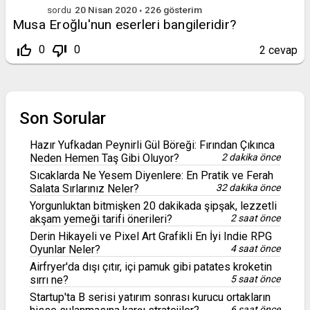
sordu
20 Nisan 2020
226
gösterim
Musa Eroğlu'nun eserleri bangileridir?
thumb_up_off_alt
thumb_down_off_alt
0
0
2
cevap
Son Sorular
Hazır Yufkadan Peynirli Gül Böreği: Fırından Çıkınca
Neden Hemen Taş Gibi Oluyor?
2 dakika önce
Sıcaklarda Ne Yesem Diyenlere: En Pratik ve Ferah
Salata Sırlarınız Neler?
32 dakika önce
Yorgunluktan bitmişken 20 dakikada şipşak, lezzetli
akşam yemeği tarifi önerileri?
2 saat önce
Derin Hikayeli ve Pixel Art Grafikli En İyi Indie RPG
Oyunlar Neler?
4 saat önce
Airfryer'da dışı çıtır, içi pamuk gibi patates kroketin
sırrı ne?
5 saat önce
Startup'ta B serisi yatırım sonrası kurucu ortakların
6 saat önce