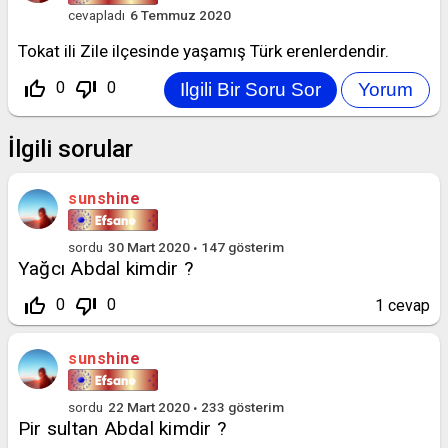
cevapladı
6 Temmuz 2020
Tokat ili Zile ilçesinde yaşamış Türk erenlerdendir.
thumb_up_off_alt
thumb_down_off_alt
0
0
İlgili sorular
sunshine
sordu
30 Mart 2020
147
gösterim
Yağcı Abdal kimdir ?
thumb_up_off_alt
thumb_down_off_alt
0
0
1
cevap
sunshine
sordu
22 Mart 2020
233
gösterim
Pir sultan Abdal kimdir ?