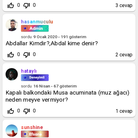
thumb_up_off_alt
thumb_down_off_alt
0
0
3
cevap
hasanmuculu
sordu
9 Ocak 2020
191
gösterim
Abdallar Kimdir?,Abdal kime denir?
thumb_up_off_alt
thumb_down_off_alt
0
0
2
cevap
hataylı
sordu
16 Nisan
67
gösterim
Kapalı balkondaki Musa acuminata (muz ağacı)
neden meyve vermiyor?
thumb_up_off_alt
thumb_down_off_alt
0
0
1
cevap
sunshine