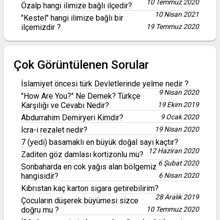
10 Temmuz 2020
Özalp hangi ilimize bağlı ilçedir?
10 Nisan 2021
"Kestel" hangi ilimize bağlı bir
ilçemizdir ?
19 Temmuz 2020
Çok Görüntülenen Sorular
İslamiyet öncesi türk Devletlerinde yelme nedir ?
9 Nisan 2020
"How Are You?" Ne Demek? Türkçe
Karşılığı ve Cevabı Nedir?
19 Ekim 2019
Abdurrahim Demiryeri Kimdir?
9 Ocak 2020
İcra-i rezalet nedir?
19 Nisan 2020
7 (yedi) basamaklı en büyük doğal sayı kaçtır?
12 Haziran 2020
Zaditen göz damlası kortizonlu mu?
6 Şubat 2020
Sonbaharda en cok yağıs alan bölgemiz
hangisidir?
6 Nisan 2020
Kıbrıstan kaç karton sigara getirebilirim?
28 Aralık 2019
Çocuların düşerek büyümesi sizce
doğru mu ?
10 Temmuz 2020