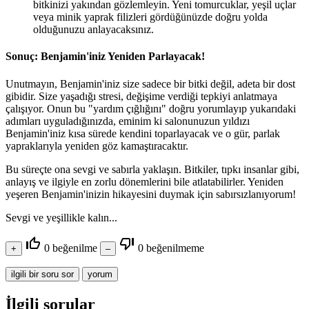
bitkinizi yakından gözlemleyin. Yeni tomurcuklar, yeşil uçlar
veya minik yaprak filizleri gördüğünüzde doğru yolda
olduğunuzu anlayacaksınız.
Sonuç: Benjamin'iniz Yeniden Parlayacak!
Unutmayın, Benjamin'iniz size sadece bir bitki değil, adeta bir dost
gibidir. Size yaşadığı stresi, değişime verdiği tepkiyi anlatmaya
çalışıyor. Onun bu "yardım çığlığını" doğru yorumlayıp yukarıdaki
adımları uyguladığınızda, eminim ki salonunuzun yıldızı
Benjamin'iniz kısa sürede kendini toparlayacak ve o gür, parlak
yapraklarıyla yeniden göz kamaştıracaktır.
Bu süreçte ona sevgi ve sabırla yaklaşın. Bitkiler, tıpkı insanlar gibi,
anlayış ve ilgiyle en zorlu dönemlerini bile atlatabilirler. Yeniden
yeşeren Benjamin'inizin hikayesini duymak için sabırsızlanıyorum!
Sevgi ve yeşillikle kalın...
thumb_up_off_alt
thumb_down_off_alt
0
beğenilme
0
beğenilmeme
İlgili sorular