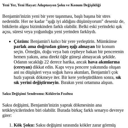
Yeni Yer, Yeni Hayat: Adaptasyon Şoku ve Konum Değişikliği
Benjamin'inizin yeni bir yere taşınması, başlı başına bir stres
nedenidir. Her ne kadar "ışığı iyi aldığını düşünüyorum" deseniz de,
bitkilerin algısı bizimkinden farklı olabilir. Belki eski yerindeki ışık
açısı, süresi veya yoğunluğu yeni yerinden farklıydı.
Çözüm:
Benjamin'i
kalıcı
bir yere yerleştirin. Mümkünse
parlak ama doğrudan güneş ışığı almayan
bir konum
seçin. Örneğin, doğu veya batı cepheye bakan bir pencerenin
hemen yakını, ama direkt öğle güneşi almayacak şekilde.
Odanın sıcaklığı 22 derece harika, ancak
hava akımlarına
(cereyan)
dikkat edin. Kapı veya pencere yakınında oluşan
ani ısı düşüşleri veya soğuk hava akımları, Benjamin'i çok
hızlı yaprak dökmeye iter. Bir kere yerleştirdikten sonra,
sık
sık yerini değiştirmeyin
. Bırakın yeni ortamına alışsın.
Saksı Değişimi Sendromu: Köklerin Fısıltısı
Saksı değişimi, Benjamin'inizin yaprak dökmesinin ana
tetikleyicilerinden biri olabilir. Burada birkaç farklı senaryo devreye
girer:
Kök Şoku:
Saksı değişimi sırasında kökler zarar görmüş