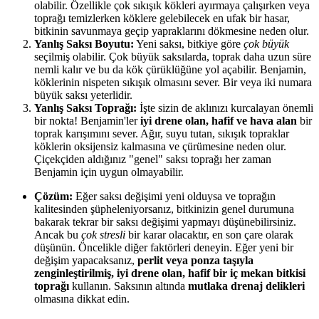
olabilir. Özellikle çok sıkışık kökleri ayırmaya çalışırken veya
toprağı temizlerken köklere gelebilecek en ufak bir hasar,
bitkinin savunmaya geçip yapraklarını dökmesine neden olur.
Yanlış Saksı Boyutu:
Yeni saksı, bitkiye göre
çok büyük
seçilmiş olabilir. Çok büyük saksılarda, toprak daha uzun süre
nemli kalır ve bu da kök çürüklüğüne yol açabilir. Benjamin,
köklerinin nispeten sıkışık olmasını sever. Bir veya iki numara
büyük saksı yeterlidir.
Yanlış Saksı Toprağı:
İşte sizin de aklınızı kurcalayan önemli
bir nokta! Benjamin'ler
iyi drene olan, hafif ve hava alan
bir
toprak karışımını sever. Ağır, suyu tutan, sıkışık topraklar
köklerin oksijensiz kalmasına ve çürümesine neden olur.
Çiçekçiden aldığınız "genel" saksı toprağı her zaman
Benjamin için uygun olmayabilir.
Çözüm:
Eğer saksı değişimi yeni olduysa ve toprağın
kalitesinden şüpheleniyorsanız, bitkinizin genel durumuna
bakarak tekrar bir saksı değişimi yapmayı düşünebilirsiniz.
Ancak bu
çok stresli
bir karar olacaktır, en son çare olarak
düşünün. Öncelikle diğer faktörleri deneyin. Eğer yeni bir
değişim yapacaksanız,
perlit veya ponza taşıyla
zenginleştirilmiş, iyi drene olan, hafif bir iç mekan bitkisi
toprağı
kullanın. Saksının altında
mutlaka drenaj delikleri
olmasına dikkat edin.