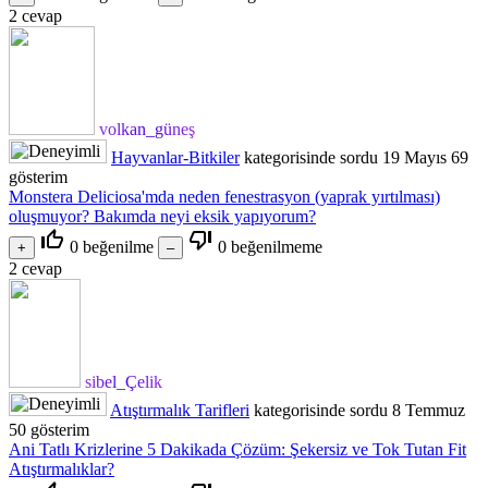
2
cevap
volkan_güneş
Hayvanlar-Bitkiler
kategorisinde
sordu
19 Mayıs
69
gösterim
Monstera Deliciosa'mda neden fenestrasyon (yaprak yırtılması)
oluşmuyor? Bakımda neyi eksik yapıyorum?
thumb_up_off_alt
thumb_down_off_alt
0
beğenilme
0
beğenilmeme
2
cevap
sibel_Çelik
Atıştırmalık Tarifleri
kategorisinde
sordu
8 Temmuz
50
gösterim
Ani Tatlı Krizlerine 5 Dakikada Çözüm: Şekersiz ve Tok Tutan Fit
Atıştırmalıklar?