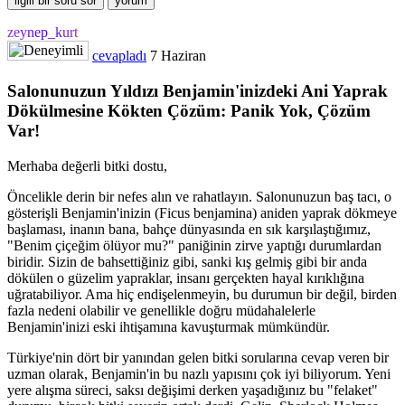
zeynep_kurt
cevapladı
7 Haziran
Salonunuzun Yıldızı Benjamin'inizdeki Ani Yaprak
Dökülmesine Kökten Çözüm: Panik Yok, Çözüm
Var!
Merhaba değerli bitki dostu,
Öncelikle derin bir nefes alın ve rahatlayın. Salonunuzun baş tacı, o
gösterişli Benjamin'inizin (Ficus benjamina) aniden yaprak dökmeye
başlaması, inanın bana, bahçe dünyasında en sık karşılaştığımız,
"Benim çiçeğim ölüyor mu?" paniğinin zirve yaptığı durumlardan
biridir. Sizin de bahsettiğiniz gibi, sanki kış gelmiş gibi bir anda
dökülen o güzelim yapraklar, insanı gerçekten hayal kırıklığına
uğratabiliyor. Ama hiç endişelenmeyin, bu durumun bir değil, birden
fazla nedeni olabilir ve genellikle doğru müdahalelerle
Benjamin'inizi eski ihtişamına kavuşturmak mümkündür.
Türkiye'nin dört bir yanından gelen bitki sorularına cevap veren bir
uzman olarak, Benjamin'in bu nazlı yapısını çok iyi biliyorum. Yeni
yere alışma süreci, saksı değişimi derken yaşadığınız bu "felaket"