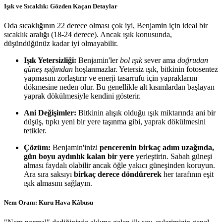
Işık ve Sıcaklık: Gözden Kaçan Detaylar
Oda sıcaklığının 22 derece olması çok iyi, Benjamin için ideal bir
sıcaklık aralığı (18-24 derece). Ancak ışık konusunda,
düşündüğünüz kadar iyi olmayabilir.
Işık Yetersizliği:
Benjamin'ler
bol ışık
sever ama
doğrudan
güneş ışığından
hoşlanmazlar. Yetersiz ışık, bitkinin fotosentez
yapmasını zorlaştırır ve enerji tasarrufu için yapraklarını
dökmesine neden olur. Bu genellikle alt kısımlardan başlayan
yaprak dökülmesiyle kendini gösterir.
Ani Değişimler:
Bitkinin alışık olduğu ışık miktarında ani bir
düşüş, tıpkı yeni bir yere taşınma gibi, yaprak dökülmesini
tetikler.
Çözüm:
Benjamin'inizi
pencerenin birkaç adım uzağında,
gün boyu aydınlık kalan bir yere
yerleştirin. Sabah güneşi
alması faydalı olabilir ancak öğle yakıcı güneşinden koruyun.
Ara sıra saksıyı
birkaç derece döndürerek
her tarafının eşit
ışık almasını sağlayın.
Nem Oranı: Kuru Hava Kâbusu