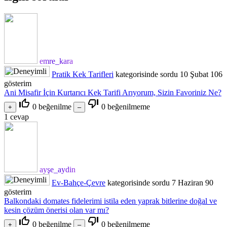
emre_kara
Pratik Kek Tarifleri
kategorisinde
sordu
10 Şubat
106
gösterim
Ani Misafir İçin Kurtarıcı Kek Tarifi Arıyorum, Sizin Favoriniz Ne?
thumb_up_off_alt
thumb_down_off_alt
0
beğenilme
0
beğenilmeme
1
cevap
ayşe_aydin
Ev-Bahçe-Çevre
kategorisinde
sordu
7 Haziran
90
gösterim
Balkondaki domates fidelerimi istila eden yaprak bitlerine doğal ve
kesin çözüm önerisi olan var mı?
thumb_up_off_alt
thumb_down_off_alt
0
beğenilme
0
beğenilmeme