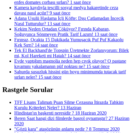
enfes domates çorbası sırları?
1 saat önce
Kamera kaydıyla tescilli sosyal medya hakaretinde ceza
davası nasıl açılır?
9 saat önce
Adana Usulü Haşlama İçli Köfte: Dışı Çatlamadan İncecik
Nasıl Tutturulur?
13 saat önce
Kekim Neden Ortadan Çöküyor? Fırında Kabaran,
Soğuyunca Sönmeyen Pratik Tarif Lazım!
13 saat önce
Fırınsız, Ocakta 15 Dakikada Yumuşacık Puf Puf Kakaolu
Kek Sırrı?
14 saat önce
Tek El Backhand'de Topspin Üretmekte Zorlanıyorum: Bilek
mi, Kol Hareketi mi Hatalı?
14 saat önce
Evde yaptığım magnolia neden hep cıvık oluyor? O pastane
kıvamını yakalamanın püf noktası ne?
15 saat önce
Sahurda susuzluk hissini gün boyu minimumda tutacak tarif
sırları neler?
15 saat önce
Rastgele Sorular
TFF Lisans Talimatı Puan Silme Cezasına İtirazda Tahkim
Kurulu Kriterleri Neler?
13 Haziran
Hindistan'ın başkenti neresidir ?
18 Haziran 2020
Beren Saat hangi dizi filmlerde başrol oynamıştır?
27 Haziran
2020
"Gözü kara" atasözünün anlamı nedir ?
8 Temmuz 2020