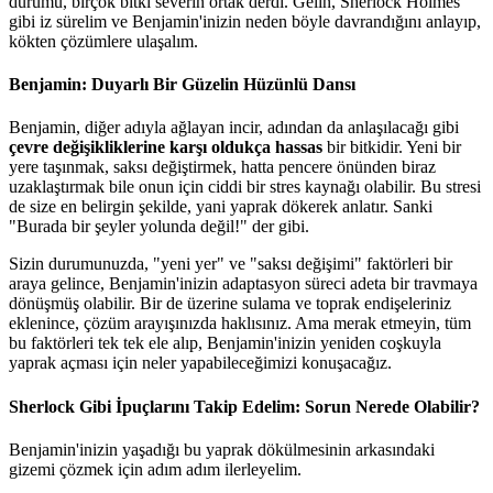
durumu, birçok bitki severin ortak derdi. Gelin, Sherlock Holmes
gibi iz sürelim ve Benjamin'inizin neden böyle davrandığını anlayıp,
kökten çözümlere ulaşalım.
Benjamin: Duyarlı Bir Güzelin Hüzünlü Dansı
Benjamin, diğer adıyla ağlayan incir, adından da anlaşılacağı gibi
çevre değişikliklerine karşı oldukça hassas
bir bitkidir. Yeni bir
yere taşınmak, saksı değiştirmek, hatta pencere önünden biraz
uzaklaştırmak bile onun için ciddi bir stres kaynağı olabilir. Bu stresi
de size en belirgin şekilde, yani yaprak dökerek anlatır. Sanki
"Burada bir şeyler yolunda değil!" der gibi.
Sizin durumunuzda, "yeni yer" ve "saksı değişimi" faktörleri bir
araya gelince, Benjamin'inizin adaptasyon süreci adeta bir travmaya
dönüşmüş olabilir. Bir de üzerine sulama ve toprak endişeleriniz
eklenince, çözüm arayışınızda haklısınız. Ama merak etmeyin, tüm
bu faktörleri tek tek ele alıp, Benjamin'inizin yeniden coşkuyla
yaprak açması için neler yapabileceğimizi konuşacağız.
Sherlock Gibi İpuçlarını Takip Edelim: Sorun Nerede Olabilir?
Benjamin'inizin yaşadığı bu yaprak dökülmesinin arkasındaki
gizemi çözmek için adım adım ilerleyelim.