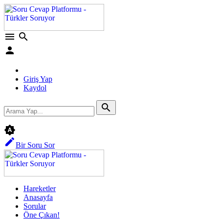
menu
search
person
Giriş Yap
Kaydol
search
brightness_auto
edit
Bir Soru Sor
Hareketler
Anasayfa
Sorular
Öne Çıkan!