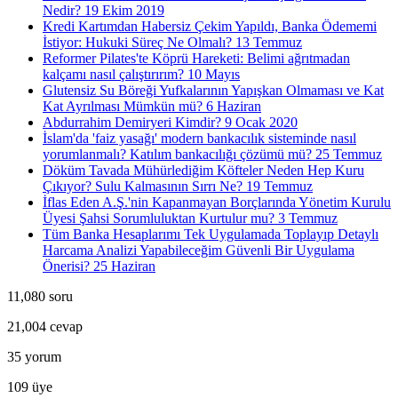
Nedir?
19 Ekim 2019
Kredi Kartımdan Habersiz Çekim Yapıldı, Banka Ödememi
İstiyor: Hukuki Süreç Ne Olmalı?
13 Temmuz
Reformer Pilates'te Köprü Hareketi: Belimi ağrıtmadan
kalçamı nasıl çalıştırırım?
10 Mayıs
Glutensiz Su Böreği Yufkalarının Yapışkan Olmaması ve Kat
Kat Ayrılması Mümkün mü?
6 Haziran
Abdurrahim Demiryeri Kimdir?
9 Ocak 2020
İslam'da 'faiz yasağı' modern bankacılık sisteminde nasıl
yorumlanmalı? Katılım bankacılığı çözümü mü?
25 Temmuz
Döküm Tavada Mühürlediğim Köfteler Neden Hep Kuru
Çıkıyor? Sulu Kalmasının Sırrı Ne?
19 Temmuz
İflas Eden A.Ş.'nin Kapanmayan Borçlarında Yönetim Kurulu
Üyesi Şahsi Sorumluluktan Kurtulur mu?
3 Temmuz
Tüm Banka Hesaplarımı Tek Uygulamada Toplayıp Detaylı
Harcama Analizi Yapabileceğim Güvenli Bir Uygulama
Önerisi?
25 Haziran
11,080
soru
21,004
cevap
35
yorum
109
üye