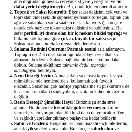
ama doğrudan güneşsiz, cereyansız) yere yerleştirin ve
bir
daha yerini değiştirmeyin
. Bu, onun için en önemli adımdır.
Toprak ve Saksı Kontrolü:
Eğer saksı değişimi çok yeni ve
topraktan ciddi şekilde şüpheleniyorsanız (örneğin, toprak çok
ağır ve suladıktan sonra saatlerce ıslak kalıyorsa), son çare
olarak çok nazikçe tekrar saksı değişimi yapabilirsiniz. Bu
sefer
perlitli, iyi drene olan bir iç mekan bitkisi toprağı
ve
bitkinin kök topuna göre
çok az büyük bir saksı
seçin.
Saksının altında
mutlaka
drenaj delikleri olsun.
Sulama Rutinini Oturtun:
Parmak testini
asla atlamayın.
Toprağın üst 2-3 cm'si kuruduğunda sulayın ve alttan su
akmasını bekleyin. Saksı tabağında biriken suyu mutlaka
dökün. Sulama sıklığınızı
takvimle değil
,
toprağın
kuruluğuyla
belirleyin.
Nem Desteği Verin:
Altına çakıllı su tepsisi koymak veya
mümkünse oda nemlendiricisi kullanmak çok faydalı
olacaktır. Sabahları çok hafifçe yapraklarına su püskürtmek de
kısa süreli rahatlama sağlayabilir, ancak bu kalıcı bir çözüm
değildir.
Besin Desteği? Şimdilik Hayır!
Bitkiniz şu anda stres
altında. Bu dönemde
kesinlikle gübre vermeyin
. Gübre
vermek, zaten yorgun olan bitkinizi daha da yoracaktır. Yeni
ve sağlıklı yapraklar çıkmaya başlayana kadar bekleyin.
Sabır ve Gözlem:
Benjamin'ler inanılmaz dirençli bitkilerdir,
ancak iyileşmeleri zaman alır. Bu süreçte
sabırlı olun
ve