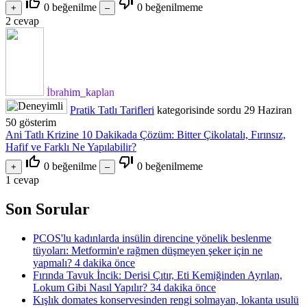
thumb_up_off_alt
thumb_down_off_alt
0
beğenilme
0
beğenilmeme
2
cevap
İbrahim_kaplan
Pratik Tatlı Tarifleri
kategorisinde
sordu
29 Haziran
50
gösterim
Ani Tatlı Krizine 10 Dakikada Çözüm: Bitter Çikolatalı, Fırınsız,
Hafif ve Farklı Ne Yapılabilir?
thumb_up_off_alt
thumb_down_off_alt
0
beğenilme
0
beğenilmeme
1
cevap
Son Sorular
PCOS'lu kadınlarda insülin direncine yönelik beslenme
tüyoları: Metformin'e rağmen düşmeyen şeker için ne
yapmalı?
4 dakika önce
Fırında Tavuk İncik: Derisi Çıtır, Eti Kemiğinden Ayrılan,
Lokum Gibi Nasıl Yapılır?
34 dakika önce
Kışlık domates konservesinden rengi solmayan, lokanta usulü