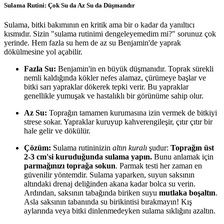
Sulama Rutini: Çok Su da Az Su da Düşmandır
Sulama, bitki bakımının en kritik ama bir o kadar da yanıltıcı
kısmıdır. Sizin "sulama rutinimi dengeleyemedim mi?" sorunuz çok
yerinde. Hem fazla su hem de az su Benjamin'de yaprak
dökülmesine yol açabilir.
Fazla Su:
Benjamin'in en büyük düşmanıdır. Toprak sürekli
nemli kaldığında kökler nefes alamaz, çürümeye başlar ve
bitki sarı yapraklar dökerek tepki verir. Bu yapraklar
genellikle yumuşak ve hastalıklı bir görünüme sahip olur.
Az Su:
Toprağın tamamen kurumasına izin vermek de bitkiyi
strese sokar. Yapraklar kuruyup kahverengileşir, çıtır çıtır bir
hale gelir ve dökülür.
Çözüm:
Sulama rutininizin
altın kuralı
şudur:
Toprağın üst
2-3 cm'si kuruduğunda sulama yapın.
Bunu anlamak için
parmağınızı toprağa sokun
. Parmak testi her zaman en
güvenilir yöntemdir. Sulama yaparken, suyun saksının
altındaki drenaj deliğinden akana kadar bolca su verin.
Ardından, saksının tabağında biriken suyu
mutlaka boşaltın
.
Asla saksının tabanında su birikintisi bırakmayın! Kış
aylarında veya bitki dinlenmedeyken sulama sıklığını azaltın.