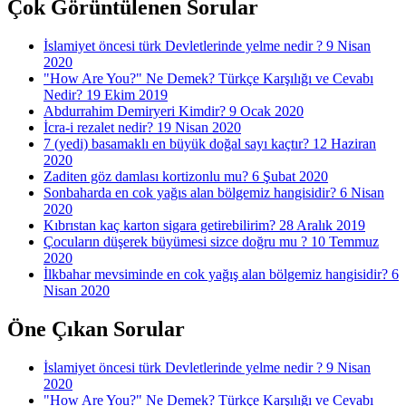
Çok Görüntülenen Sorular
İslamiyet öncesi türk Devletlerinde yelme nedir ?
9 Nisan
2020
"How Are You?" Ne Demek? Türkçe Karşılığı ve Cevabı
Nedir?
19 Ekim 2019
Abdurrahim Demiryeri Kimdir?
9 Ocak 2020
İcra-i rezalet nedir?
19 Nisan 2020
7 (yedi) basamaklı en büyük doğal sayı kaçtır?
12 Haziran
2020
Zaditen göz damlası kortizonlu mu?
6 Şubat 2020
Sonbaharda en cok yağıs alan bölgemiz hangisidir?
6 Nisan
2020
Kıbrıstan kaç karton sigara getirebilirim?
28 Aralık 2019
Çocuların düşerek büyümesi sizce doğru mu ?
10 Temmuz
2020
İlkbahar mevsiminde en cok yağış alan bölgemiz hangisidir?
6
Nisan 2020
Öne Çıkan Sorular
İslamiyet öncesi türk Devletlerinde yelme nedir ?
9 Nisan
2020
"How Are You?" Ne Demek? Türkçe Karşılığı ve Cevabı