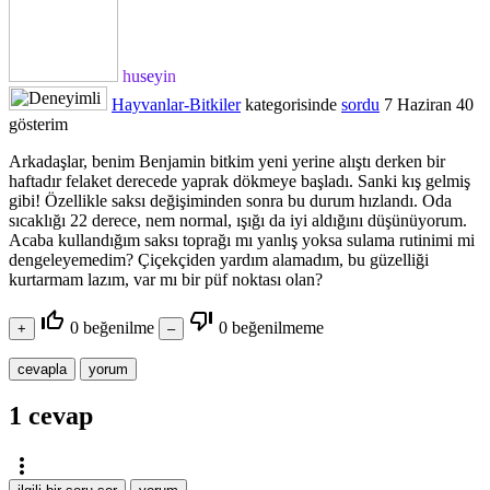
huseyin
Hayvanlar-Bitkiler
kategorisinde
sordu
7 Haziran
40
gösterim
Arkadaşlar, benim Benjamin bitkim yeni yerine alıştı derken bir
haftadır felaket derecede yaprak dökmeye başladı. Sanki kış gelmiş
gibi! Özellikle saksı değişiminden sonra bu durum hızlandı. Oda
sıcaklığı 22 derece, nem normal, ışığı da iyi aldığını düşünüyorum.
Acaba kullandığım saksı toprağı mı yanlış yoksa sulama rutinimi mi
dengeleyemedim? Çiçekçiden yardım alamadım, bu güzelliği
kurtarmam lazım, var mı bir püf noktası olan?
thumb_up_off_alt
thumb_down_off_alt
0
beğenilme
0
beğenilmeme
1
cevap
more_vert