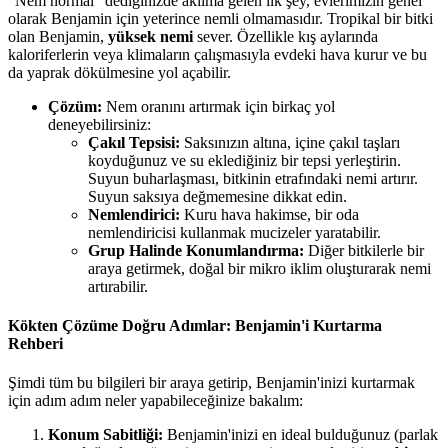
"Nem normal" dediğinizde aklıma gelen ilk şey, evlerimizin genel
olarak Benjamin için yeterince nemli olmamasıdır. Tropikal bir bitki
olan Benjamin,
yüksek nemi
sever. Özellikle kış aylarında
kaloriferlerin veya klimaların çalışmasıyla evdeki hava kurur ve bu
da yaprak dökülmesine yol açabilir.
Çözüm:
Nem oranını artırmak için birkaç yol
deneyebilirsiniz:
Çakıl Tepsisi:
Saksınızın altına, içine çakıl taşları
koyduğunuz ve su eklediğiniz bir tepsi yerleştirin.
Suyun buharlaşması, bitkinin etrafındaki nemi artırır.
Suyun saksıya değmemesine dikkat edin.
Nemlendirici:
Kuru hava hakimse, bir oda
nemlendiricisi kullanmak mucizeler yaratabilir.
Grup Halinde Konumlandırma:
Diğer bitkilerle bir
araya getirmek, doğal bir mikro iklim oluşturarak nemi
artırabilir.
Kökten Çözüme Doğru Adımlar: Benjamin'i Kurtarma
Rehberi
Şimdi tüm bu bilgileri bir araya getirip, Benjamin'inizi kurtarmak
için adım adım neler yapabileceğinize bakalım:
Konum Sabitliği:
Benjamin'inizi en ideal bulduğunuz (parlak