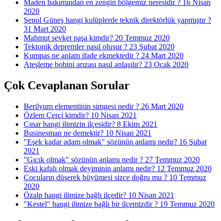
Maden bakımından en zengin bölgemiz neresidir ?
16 Nisan
2020
Şenol Güneş hangi kulüplerde teknik direktörlük yapmıştır ?
31 Mart 2020
Mahmut sevket paşa kimdir?
20 Temmuz 2020
Tektonik depremler nasıl oluşur ?
23 Şubat 2020
Kumpas ne anlam ifade ekmektedir ?
24 Mart 2020
Ateşleme bobini arızası nasıl anlaşılır?
23 Ocak 2020
Çok Cevaplanan Sorular
Berilyum elementinin simgesi nedir ?
26 Mart 2020
Özlem Çerçi kimdir?
10 Nisan 2021
Çınar hangi ilimizin ilçesidir?
8 Ekim 2021
Businesman ne demektir?
10 Nisan 2021
"Eşek kadar adam olmak" sözünün anlamı nedir?
16 Şubat
2021
"Gıcık olmak" sözünün anlamı nedir ?
27 Temmuz 2020
Eski kafalı olmak deyiminin anlamı nedir?
12 Temmuz 2020
Çocuların düşerek büyümesi sizce doğru mu ?
10 Temmuz
2020
Özalp hangi ilimize bağlı ilçedir?
10 Nisan 2021
"Kestel" hangi ilimize bağlı bir ilçemizdir ?
19 Temmuz 2020