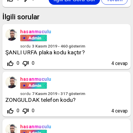
İlgili sorular
hasanmuculu
sordu
3 Kasım 2019
460
gösterim
ŞANLI URFA plaka kodu kaçtır?
thumb_up_off_alt
thumb_down_off_alt
0
0
4
cevap
hasanmuculu
sordu
7 Kasım 2019
317
gösterim
ZONGULDAK telefon kodu?
thumb_up_off_alt
thumb_down_off_alt
0
0
4
cevap
hasanmuculu