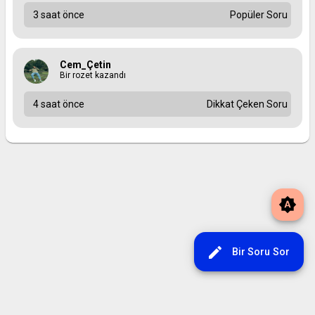
3 saat önce
Popüler Soru
Cem_Çetin
Bir rozet kazandı
4 saat önce
Dikkat Çeken Soru
brightness_auto
edit
Bir Soru Sor