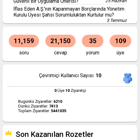
Güvenli Bir Uygulama Önerisi?
25 Haziran
İflas Eden A.Ş.'nin Kapanmayan Borçlarında Yönetim
Kurulu Üyesi Şahsi Sorumluluktan Kurtulur mu?
3 Temmuz
11,159
21,150
35
109
soru
cevap
yorum
üye
Çevrimiçi Kullanıcı Sayısı:
10
0
Üye
10
Ziyaretçi
Bugünkü Ziyaretler:
6210
Dünkü Ziyaretler:
7413
Toplam Ziyaretler:
5441035
Son Kazanılan Rozetler