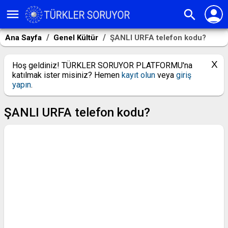
person
menu
search
Ana Sayfa
Genel Kültür
ŞANLI URFA telefon kodu?
Hoş geldiniz! TÜRKLER SORUYOR PLATFORMU'na
katılmak ister misiniz? Hemen
kayıt olun
veya
giriş
yapın
.
ŞANLI URFA telefon kodu?