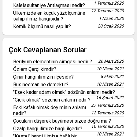
1 Temmuz 2020
Kaleissultaniye Antlaşması nedir?
12 Temmuz 2020
Ülkemizde en küçük yüzölçümüne
sahip ilimiz hangisidir ?
1 Nisan 2020
Kemik ölçümü nasıl yapılır?
20 Ocak 2020
Çok Cevaplanan Sorular
Berilyum elementinin simgesi nedir ?
26 Mart 2020
Özlem Çerçi kimdir?
10 Nisan 2021
Çınar hangi ilimizin ilçesidir?
8 Ekim 2021
Businesman ne demektir?
10 Nisan 2021
"Eşek kadar adam olmak" sözünün anlamı nedir?
16 Şubat 2021
"Gıcık olmak" sözünün anlamı nedir ?
27 Temmuz 2020
Eski kafalı olmak deyiminin anlamı
nedir?
12 Temmuz 2020
Çocuların düşerek büyümesi sizce doğru mu ?
10 Temmuz 2020
Özalp hangi ilimize bağlı ilçedir?
10 Nisan 2021
"Kestel" hangi ilimize bağlı bir