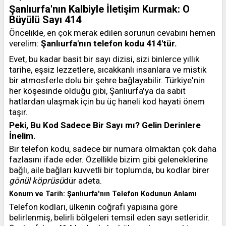
Şanlıurfa'nın Kalbiyle İletişim Kurmak: O
Büyülü Sayı 414
Öncelikle, en çok merak edilen sorunun cevabını hemen
verelim:
Şanlıurfa'nın telefon kodu 414'tür.
Evet, bu kadar basit bir sayı dizisi, sizi binlerce yıllık
tarihe, eşsiz lezzetlere, sıcakkanlı insanlara ve mistik
bir atmosferle dolu bir şehre bağlayabilir. Türkiye'nin
her köşesinde olduğu gibi, Şanlıurfa'ya da sabit
hatlardan ulaşmak için bu üç haneli kod hayati önem
taşır.
Peki, Bu Kod Sadece Bir Sayı mı? Gelin Derinlere
İnelim.
Bir telefon kodu, sadece bir numara olmaktan çok daha
fazlasını ifade eder. Özellikle bizim gibi geleneklerine
bağlı, aile bağları kuvvetli bir toplumda, bu kodlar birer
gönül köprüsü
dür adeta.
Konum ve Tarih: Şanlıurfa'nın Telefon Kodunun Anlamı
Telefon kodları, ülkenin coğrafi yapısına göre
belirlenmiş, belirli bölgeleri temsil eden sayı setleridir.