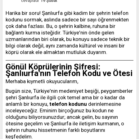
cevapladı
19 Şubat
Harika bir soru! Şanlıurfa gibi kadim bir şehrin telefon
kodunu sormak, aslında sadece bir sayı öğrenmekten
çok daha fazlası. Bu, o şehrin kalbine, ruhuna bir
bağlantı kurma isteğidir. Türkiye'nin önde gelen
uzmanlarından biri olarak, bu konuyu sadece teknik bir
bilgi olarak değil, aynı zamanda kültürel ve insani bir
köprü olarak ele almaktan mutluluk duyarım.
Gönül Köprülerinin Şifresi:
Şanlıurfa'nın Telefon Kodu ve Ötesi
Merhaba kıymetli okuyucularım,
Bugün size, Türkiye'nin medeniyet beşiği, peygamberler
şehri Şanlıurfa ile ilgili çok temel ama bir o kadar da
anlamlı bir konuyu,
telefon kodunu
derinlemesine
inceleyeceğiz. Eminim birçoğunuz bu kodun ne
olduğunu biliyorsunuzdur; ancak gelin, bu sayının
ötesine geçelim ve Şanlıurfa ile iletişim kurmanın, o
şehrin ruhunu hissetmenin farklı boyutlarını
keşfedelim.