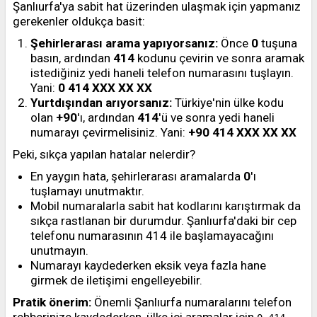
Şanlıurfa'ya sabit hat üzerinden ulaşmak için yapmanız
gerekenler oldukça basit:
Şehirlerarası arama yapıyorsanız:
Önce
0
tuşuna
basın, ardından
414
kodunu çevirin ve sonra aramak
istediğiniz yedi haneli telefon numarasını tuşlayın.
Yani:
0 414 XXX XX XX
Yurtdışından arıyorsanız:
Türkiye'nin ülke kodu
olan
+90
'ı, ardından
414
'ü ve sonra yedi haneli
numarayı çevirmelisiniz. Yani:
+90 414 XXX XX XX
Peki, sıkça yapılan hatalar nelerdir?
En yaygın hata, şehirlerarası aramalarda
0
'ı
tuşlamayı unutmaktır.
Mobil numaralarla sabit hat kodlarını karıştırmak da
sıkça rastlanan bir durumdur. Şanlıurfa'daki bir cep
telefonu numarasının 414 ile başlamayacağını
unutmayın.
Numarayı kaydederken eksik veya fazla hane
girmek de iletişimi engelleyebilir.
Pratik önerim:
Önemli Şanlıurfa numaralarını telefon