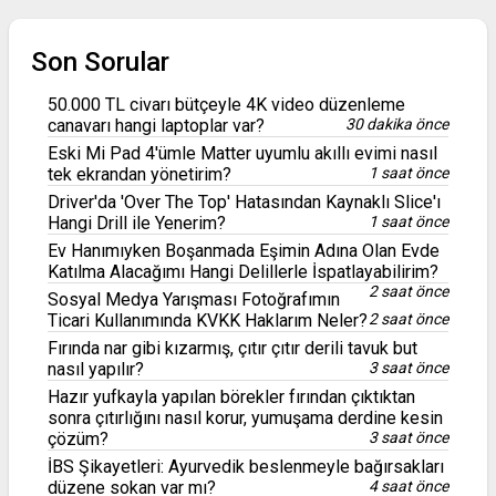
Son Sorular
50.000 TL civarı bütçeyle 4K video düzenleme
canavarı hangi laptoplar var?
30 dakika önce
Eski Mi Pad 4'ümle Matter uyumlu akıllı evimi nasıl
tek ekrandan yönetirim?
1 saat önce
Driver'da 'Over The Top' Hatasından Kaynaklı Slice'ı
Hangi Drill ile Yenerim?
1 saat önce
Ev Hanımıyken Boşanmada Eşimin Adına Olan Evde
Katılma Alacağımı Hangi Delillerle İspatlayabilirim?
2 saat önce
Sosyal Medya Yarışması Fotoğrafımın
Ticari Kullanımında KVKK Haklarım Neler?
2 saat önce
Fırında nar gibi kızarmış, çıtır çıtır derili tavuk but
nasıl yapılır?
3 saat önce
Hazır yufkayla yapılan börekler fırından çıktıktan
sonra çıtırlığını nasıl korur, yumuşama derdine kesin
çözüm?
3 saat önce
İBS Şikayetleri: Ayurvedik beslenmeyle bağırsakları
düzene sokan var mı?
4 saat önce