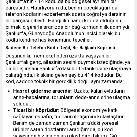
Şanlıurfa'nın 414 kodu da bu bölgesel ayrımın bir
parçasıdır. Hatırlıyorum da, benim çocukluğumda,
telefon kodlarını ezberlemek adeta coğrafya dersinin
bir parçası gibiydi. Hangi ilin hangi kodda olduğunu
bilmek, o şehirle aranızda bir bağ kurmanın ilk adımıydı.
Şanlıurfa, Güneydoğu Anadolu'nun incisi olarak, bu
kodla kendine has konumunu tesciller.
Sadece Bir Telefon Kodu Değil, Bir Bağlantı Köprüsü
Düşünün ki, memleketinden uzakta yaşayan bir
Şanlıurfalı genç, ailesinin sesini duymak istediğinde, ya
da bir iş insanı Şanlıurfa'daki bir tedarikçisine ulaşmaya
çalıştığında, ilk aklına gelen şey bu 414 kodudur. Bu
kod, sadece teknik bir gereklilik değil, aynı zamanda:
Hasret giderme aracıdır:
Uzakta kalan evlatların
anne-babalarına, torunların dede-annelerine ulaşma
yoludur.
Ticari bir köprüdür:
Bölgesel ekonomiye katkı
sağlayan esnafın, tüccarın iletişimini kolaylaştırır.
Benim de zaman zaman Şanlıurfa'daki yöresel
ürünler satan dostlarımı aradığımda, bu kod
sayesinde hızlıca onlara ulaştığımı bilirim. Çiğ