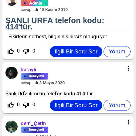
cevapladı
15 Kasım 2019
ŞANLI URFA telefon kodu:
414'tür.
Fikirlerin serbest, bilginin sınırsız olduğu yer
thumb_up_off_alt
thumb_down_off_alt
0
0
more_vert
hataylı
cevapladı
3 Mayıs 2020
Şanlı Urfa ilimizin telefon kodu 414'tür.
thumb_up_off_alt
thumb_down_off_alt
0
0
more_vert
cem_Çetin