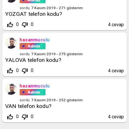
sordu
7 Kasım 2019
271
gösterim
YOZGAT telefon kodu?
thumb_up_off_alt
thumb_down_off_alt
0
0
4
cevap
hasanmuculu
sordu
7 Kasım 2019
275
gösterim
YALOVA telefon kodu?
thumb_up_off_alt
thumb_down_off_alt
0
0
4
cevap
hasanmuculu
sordu
7 Kasım 2019
252
gösterim
VAN telefon kodu?
thumb_up_off_alt
thumb_down_off_alt
0
0
4
cevap