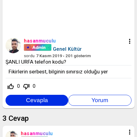
more_vert
hasanmuculu
Genel Kültür
sordu
7 Kasım 2019
201
gösterim
ŞANLI URFA telefon kodu?
Fikirlerin serbest, bilginin sınırsız olduğu yer
thumb_up_off_alt
thumb_down_off_alt
0
0
3
Cevap
more_vert
hasanmuculu