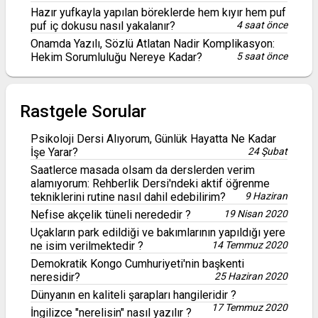
Hazır yufkayla yapılan böreklerde hem kıyır hem puf
puf iç dokusu nasıl yakalanır?
4 saat önce
Onamda Yazılı, Sözlü Atlatan Nadir Komplikasyon:
Hekim Sorumluluğu Nereye Kadar?
5 saat önce
Rastgele Sorular
Psikoloji Dersi Alıyorum, Günlük Hayatta Ne Kadar
İşe Yarar?
24 Şubat
Saatlerce masada olsam da derslerden verim
alamıyorum: Rehberlik Dersi'ndeki aktif öğrenme
tekniklerini rutine nasıl dahil edebilirim?
9 Haziran
Nefise akçelik tüneli nerededir ?
19 Nisan 2020
Uçakların park edildiği ve bakımlarının yapıldığı yere
ne isim verilmektedir ?
14 Temmuz 2020
Demokratik Kongo Cumhuriyeti'nin başkenti
neresidir?
25 Haziran 2020
Dünyanın en kaliteli şarapları hangileridir ?
17 Temmuz 2020
İngilizce "nerelisin" nasıl yazılır ?