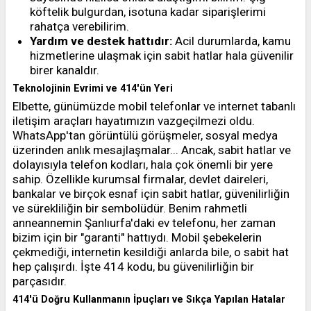
köftelik bulgurdan, isotuna kadar siparişlerimi
rahatça verebilirim.
Yardım ve destek hattıdır:
Acil durumlarda, kamu
hizmetlerine ulaşmak için sabit hatlar hala güvenilir
birer kanaldır.
Teknolojinin Evrimi ve 414'ün Yeri
Elbette, günümüzde mobil telefonlar ve internet tabanlı
iletişim araçları hayatımızın vazgeçilmezi oldu.
WhatsApp'tan görüntülü görüşmeler, sosyal medya
üzerinden anlık mesajlaşmalar... Ancak, sabit hatlar ve
dolayısıyla telefon kodları, hala çok önemli bir yere
sahip. Özellikle kurumsal firmalar, devlet daireleri,
bankalar ve birçok esnaf için sabit hatlar, güvenilirliğin
ve sürekliliğin bir sembolüdür. Benim rahmetli
anneannemin Şanlıurfa'daki ev telefonu, her zaman
bizim için bir "garanti" hattıydı. Mobil şebekelerin
çekmediği, internetin kesildiği anlarda bile, o sabit hat
hep çalışırdı. İşte 414 kodu, bu güvenilirliğin bir
parçasıdır.
414'ü Doğru Kullanmanın İpuçları ve Sıkça Yapılan Hatalar