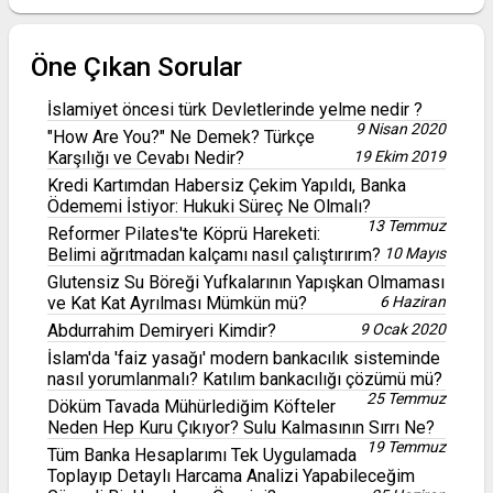
Öne Çıkan Sorular
İslamiyet öncesi türk Devletlerinde yelme nedir ?
9 Nisan 2020
"How Are You?" Ne Demek? Türkçe
Karşılığı ve Cevabı Nedir?
19 Ekim 2019
Kredi Kartımdan Habersiz Çekim Yapıldı, Banka
Ödememi İstiyor: Hukuki Süreç Ne Olmalı?
13 Temmuz
Reformer Pilates'te Köprü Hareketi:
Belimi ağrıtmadan kalçamı nasıl çalıştırırım?
10 Mayıs
Glutensiz Su Böreği Yufkalarının Yapışkan Olmaması
ve Kat Kat Ayrılması Mümkün mü?
6 Haziran
Abdurrahim Demiryeri Kimdir?
9 Ocak 2020
İslam'da 'faiz yasağı' modern bankacılık sisteminde
nasıl yorumlanmalı? Katılım bankacılığı çözümü mü?
25 Temmuz
Döküm Tavada Mühürlediğim Köfteler
Neden Hep Kuru Çıkıyor? Sulu Kalmasının Sırrı Ne?
19 Temmuz
Tüm Banka Hesaplarımı Tek Uygulamada
Toplayıp Detaylı Harcama Analizi Yapabileceğim