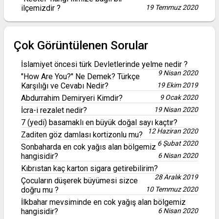
ilçemizdir ?
19 Temmuz 2020
Çok Görüntülenen Sorular
İslamiyet öncesi türk Devletlerinde yelme nedir ?
9 Nisan 2020
"How Are You?" Ne Demek? Türkçe
Karşılığı ve Cevabı Nedir?
19 Ekim 2019
Abdurrahim Demiryeri Kimdir?
9 Ocak 2020
İcra-i rezalet nedir?
19 Nisan 2020
7 (yedi) basamaklı en büyük doğal sayı kaçtır?
12 Haziran 2020
Zaditen göz damlası kortizonlu mu?
6 Şubat 2020
Sonbaharda en cok yağıs alan bölgemiz
hangisidir?
6 Nisan 2020
Kıbrıstan kaç karton sigara getirebilirim?
28 Aralık 2019
Çocuların düşerek büyümesi sizce
doğru mu ?
10 Temmuz 2020
İlkbahar mevsiminde en cok yağış alan bölgemiz
hangisidir?
6 Nisan 2020