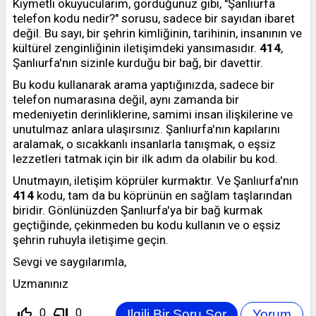
Kıymetli okuyucularım, gördüğünüz gibi, "Şanlıurfa
telefon kodu nedir?" sorusu, sadece bir sayıdan ibaret
değil. Bu sayı, bir şehrin kimliğinin, tarihinin, insanının ve
kültürel zenginliğinin iletişimdeki yansımasıdır.
414
,
Şanlıurfa'nın sizinle kurduğu bir bağ, bir davettir.
Bu kodu kullanarak arama yaptığınızda, sadece bir
telefon numarasına değil, aynı zamanda bir
medeniyetin derinliklerine, samimi insan ilişkilerine ve
unutulmaz anlara ulaşırsınız. Şanlıurfa'nın kapılarını
aralamak, o sıcakkanlı insanlarla tanışmak, o eşsiz
lezzetleri tatmak için bir ilk adım da olabilir bu kod.
Unutmayın, iletişim köprüler kurmaktır. Ve Şanlıurfa'nın
414
kodu, tam da bu köprünün en sağlam taşlarından
biridir. Gönlünüzden Şanlıurfa'ya bir bağ kurmak
geçtiğinde, çekinmeden bu kodu kullanın ve o eşsiz
şehrin ruhuyla iletişime geçin.
Sevgi ve saygılarımla,
Uzmanınız
thumb_up_off_alt
thumb_down_off_alt
0
0