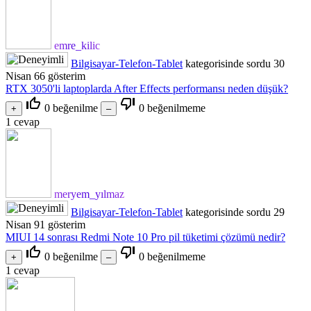
emre_kilic
Bilgisayar-Telefon-Tablet
kategorisinde
sordu
30
Nisan
66
gösterim
RTX 3050'li laptoplarda After Effects performansı neden düşük?
thumb_up_off_alt
thumb_down_off_alt
0
beğenilme
0
beğenilmeme
1
cevap
meryem_yılmaz
Bilgisayar-Telefon-Tablet
kategorisinde
sordu
29
Nisan
91
gösterim
MIUI 14 sonrası Redmi Note 10 Pro pil tüketimi çözümü nedir?
thumb_up_off_alt
thumb_down_off_alt
0
beğenilme
0
beğenilmeme
1
cevap