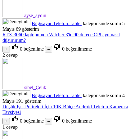
ayşe_aydin
Bilgisayar-Telefon-Tablet
kategorisinde
sordu
5
Mayıs
69
gösterim
RTX 3060 laptopumda Witcher 3'te 90 derece CPU'yu nasıl
düşürürüm?
thumb_up_off_alt
thumb_down_off_alt
0
beğenilme
0
beğenilmeme
2
cevap
sibel_Çelik
Bilgisayar-Telefon-Tablet
kategorisinde
sordu
4
Mayıs
191
gösterim
Düşük Işık Portreleri İçin 10K Bütçe Android Telefon Kamerası
Tavsiyesi
thumb_up_off_alt
thumb_down_off_alt
0
beğenilme
0
beğenilmeme
1
cevap