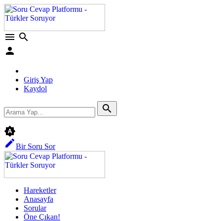
menu
search
person
Giriş Yap
Kaydol
search
brightness_auto
edit
Bir Soru Sor
Hareketler
Anasayfa
Sorular
Öne Çıkan!