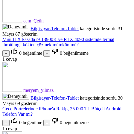
cem_Çetin
Bilgisayar-Telefon-Tablet
kategorisinde
sordu
31
Mayıs
87
gösterim
Mini-ITX kasada i9-13900K ve RTX 4090 sistemde termal
throttling'i kökten çözmek mümkün mü?
thumb_up_off_alt
thumb_down_off_alt
0
beğenilme
0
beğenilmeme
1
cevap
meryem_yılmaz
Bilgisayar-Telefon-Tablet
kategorisinde
sordu
30
Mayıs
69
gösterim
Gece Portrelerinde iPhone'a Rakip, 25.000 TL Bütçeli Android
Telefon Var mı?
thumb_up_off_alt
thumb_down_off_alt
0
beğenilme
0
beğenilmeme
1
cevap