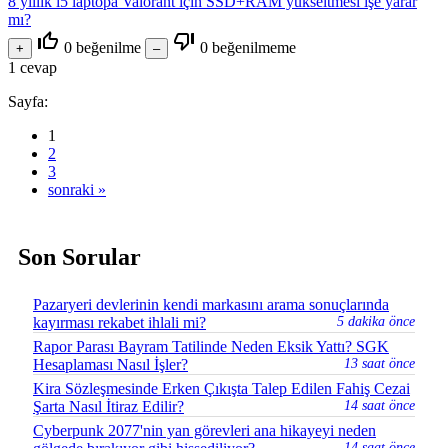
8 yıllık i5 laptopa Valorant için SSD+RAM yükseltmesi işe yarar
mı?
thumb_up_off_alt
thumb_down_off_alt
0
beğenilme
0
beğenilmeme
1
cevap
Sayfa:
1
2
3
sonraki »
Son Sorular
Pazaryeri devlerinin kendi markasını arama sonuçlarında
kayırması rekabet ihlali mi?
5 dakika önce
Rapor Parası Bayram Tatilinde Neden Eksik Yattı? SGK
Hesaplaması Nasıl İşler?
13 saat önce
Kira Sözleşmesinde Erken Çıkışta Talep Edilen Fahiş Cezai
Şarta Nasıl İtiraz Edilir?
14 saat önce
Cyberpunk 2077'nin yan görevleri ana hikayeyi neden
14 saat önce