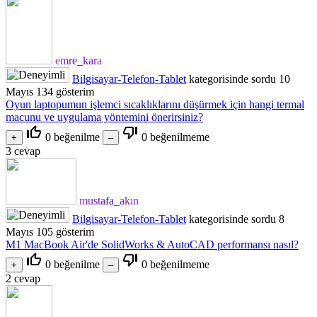
emre_kara
Bilgisayar-Telefon-Tablet
kategorisinde
sordu
10
Mayıs
134
gösterim
Oyun laptopumun işlemci sıcaklıklarını düşürmek için hangi termal
macunu ve uygulama yöntemini önerirsiniz?
thumb_up_off_alt
thumb_down_off_alt
0
beğenilme
0
beğenilmeme
3
cevap
mustafa_akın
Bilgisayar-Telefon-Tablet
kategorisinde
sordu
8
Mayıs
105
gösterim
M1 MacBook Air'de SolidWorks & AutoCAD performansı nasıl?
thumb_up_off_alt
thumb_down_off_alt
0
beğenilme
0
beğenilmeme
2
cevap