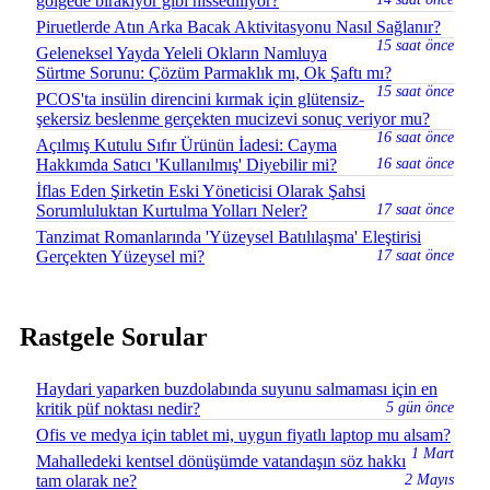
gölgede bırakıyor gibi hissediliyor?
Piruetlerde Atın Arka Bacak Aktivitasyonu Nasıl Sağlanır?
15 saat önce
Geleneksel Yayda Yeleli Okların Namluya
Sürtme Sorunu: Çözüm Parmaklık mı, Ok Şaftı mı?
15 saat önce
PCOS'ta insülin direncini kırmak için glütensiz-
şekersiz beslenme gerçekten mucizevi sonuç veriyor mu?
16 saat önce
Açılmış Kutulu Sıfır Ürünün İadesi: Cayma
Hakkımda Satıcı 'Kullanılmış' Diyebilir mi?
16 saat önce
İflas Eden Şirketin Eski Yöneticisi Olarak Şahsi
Sorumluluktan Kurtulma Yolları Neler?
17 saat önce
Tanzimat Romanlarında 'Yüzeysel Batılılaşma' Eleştirisi
Gerçekten Yüzeysel mi?
17 saat önce
Rastgele Sorular
Haydari yaparken buzdolabında suyunu salmaması için en
kritik püf noktası nedir?
5 gün önce
Ofis ve medya için tablet mi, uygun fiyatlı laptop mu alsam?
1 Mart
Mahalledeki kentsel dönüşümde vatandaşın söz hakkı
tam olarak ne?
2 Mayıs