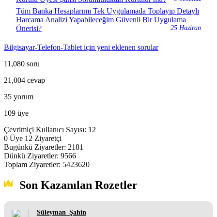
Tüm Banka Hesaplarımı Tek Uygulamada Toplayıp Detaylı
Harcama Analizi Yapabileceğim Güvenli Bir Uygulama
Önerisi?
25 Haziran
Bilgisayar-Telefon-Tablet için yeni eklenen sorular
11,080
soru
21,004
cevap
35
yorum
109
üye
Çevrimiçi Kullanıcı Sayısı:
12
0
Üye
12
Ziyaretçi
Bugünkü Ziyaretler:
2181
Dünkü Ziyaretler:
9566
Toplam Ziyaretler:
5423620
Son Kazanılan Rozetler
Süleyman_Şahin