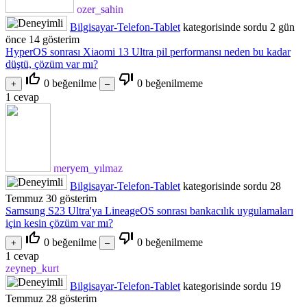
ozer_sahin
Bilgisayar-Telefon-Tablet
kategorisinde
sordu
2 gün
önce
14
gösterim
HyperOS sonrası Xiaomi 13 Ultra pil performansı neden bu kadar
düştü, çözüm var mı?
thumb_up_off_alt
thumb_down_off_alt
0
beğenilme
0
beğenilmeme
1
cevap
meryem_yılmaz
Bilgisayar-Telefon-Tablet
kategorisinde
sordu
28
Temmuz
30
gösterim
Samsung S23 Ultra'ya LineageOS sonrası bankacılık uygulamaları
için kesin çözüm var mı?
thumb_up_off_alt
thumb_down_off_alt
0
beğenilme
0
beğenilmeme
1
cevap
zeynep_kurt
Bilgisayar-Telefon-Tablet
kategorisinde
sordu
19
Temmuz
28
gösterim