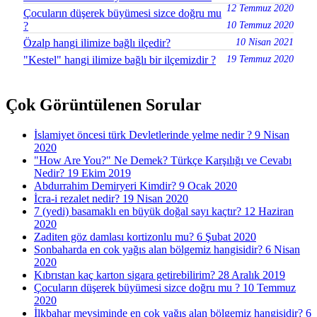
12 Temmuz 2020
Çocuların düşerek büyümesi sizce doğru mu
?
10 Temmuz 2020
Özalp hangi ilimize bağlı ilçedir?
10 Nisan 2021
"Kestel" hangi ilimize bağlı bir ilçemizdir ?
19 Temmuz 2020
Çok Görüntülenen Sorular
İslamiyet öncesi türk Devletlerinde yelme nedir ?
9 Nisan
2020
"How Are You?" Ne Demek? Türkçe Karşılığı ve Cevabı
Nedir?
19 Ekim 2019
Abdurrahim Demiryeri Kimdir?
9 Ocak 2020
İcra-i rezalet nedir?
19 Nisan 2020
7 (yedi) basamaklı en büyük doğal sayı kaçtır?
12 Haziran
2020
Zaditen göz damlası kortizonlu mu?
6 Şubat 2020
Sonbaharda en cok yağıs alan bölgemiz hangisidir?
6 Nisan
2020
Kıbrıstan kaç karton sigara getirebilirim?
28 Aralık 2019
Çocuların düşerek büyümesi sizce doğru mu ?
10 Temmuz
2020
İlkbahar mevsiminde en cok yağış alan bölgemiz hangisidir?
6