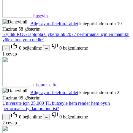
huseyin
Bilgisayar-Telefon-Tablet
kategorisinde
sordu
19
Haziran
58
gösterim
5 yıllık ROG laptopta Cyberpunk 2077 performansı için en mantıklı
yükseltme yolu nedir?
thumb_up_off_alt
thumb_down_off_alt
0
beğenilme
0
beğenilmeme
1
cevap
nisanur_ciftci
Bilgisayar-Telefon-Tablet
kategorisinde
sordu
2
Haziran
95
gösterim
Üniversite için 25.000 TL bütçeyle hem render hem oyun
performansı iyi laptop önerisi?
thumb_up_off_alt
thumb_down_off_alt
0
beğenilme
0
beğenilmeme
2
cevap