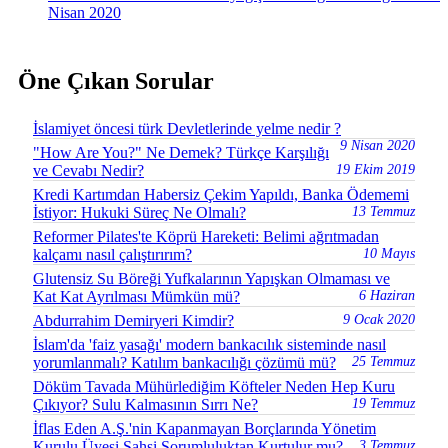
Nisan 2020
Öne Çıkan Sorular
İslamiyet öncesi türk Devletlerinde yelme nedir ?
9 Nisan 2020
"How Are You?" Ne Demek? Türkçe Karşılığı
ve Cevabı Nedir?
19 Ekim 2019
Kredi Kartımdan Habersiz Çekim Yapıldı, Banka Ödememi
İstiyor: Hukuki Süreç Ne Olmalı?
13 Temmuz
Reformer Pilates'te Köprü Hareketi: Belimi ağrıtmadan
kalçamı nasıl çalıştırırım?
10 Mayıs
Glutensiz Su Böreği Yufkalarının Yapışkan Olmaması ve
Kat Kat Ayrılması Mümkün mü?
6 Haziran
Abdurrahim Demiryeri Kimdir?
9 Ocak 2020
İslam'da 'faiz yasağı' modern bankacılık sisteminde nasıl
yorumlanmalı? Katılım bankacılığı çözümü mü?
25 Temmuz
Döküm Tavada Mühürlediğim Köfteler Neden Hep Kuru
Çıkıyor? Sulu Kalmasının Sırrı Ne?
19 Temmuz
İflas Eden A.Ş.'nin Kapanmayan Borçlarında Yönetim
Kurulu Üyesi Şahsi Sorumluluktan Kurtulur mu?
3 Temmuz