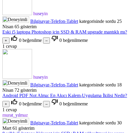
huseyin
Bilgisayar-Telefon-Tablet
kategorisinde
sordu
25
Nisan
65
gösterim
Eski i5 laptopa Photoshop için SSD & RAM upgrade mantıklı mı?
thumb_up_off_alt
thumb_down_off_alt
0
beğenilme
0
beğenilmeme
1
cevap
huseyin
Bilgisayar-Telefon-Tablet
kategorisinde
sordu
18
Nisan
72
gösterim
Android PDF Not Alma: En Akıcı Kalem-Uygulama İkilisi Nedir?
thumb_up_off_alt
thumb_down_off_alt
0
beğenilme
0
beğenilmeme
1
cevap
murat_yılmaz
Bilgisayar-Telefon-Tablet
kategorisinde
sordu
30
Mart
61
gösterim