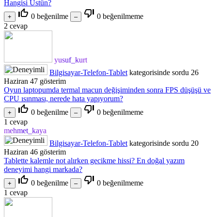
Hangisi Üstün?
thumb_up_off_alt
thumb_down_off_alt
0
beğenilme
0
beğenilmeme
2
cevap
yusuf_kurt
Bilgisayar-Telefon-Tablet
kategorisinde
sordu
26
Haziran
47
gösterim
Oyun laptopumda termal macun değişiminden sonra FPS düşüşü ve
CPU ısınması, nerede hata yapıyorum?
thumb_up_off_alt
thumb_down_off_alt
0
beğenilme
0
beğenilmeme
1
cevap
mehmet_kaya
Bilgisayar-Telefon-Tablet
kategorisinde
sordu
20
Haziran
46
gösterim
Tablette kalemle not alırken gecikme hissi? En doğal yazım
deneyimi hangi markada?
thumb_up_off_alt
thumb_down_off_alt
0
beğenilme
0
beğenilmeme
1
cevap