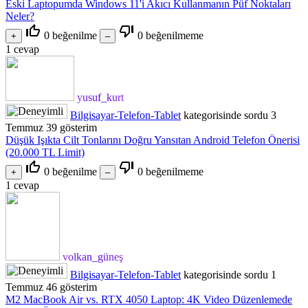
Eski Laptopumda Windows 11'i Akıcı Kullanmanın Püf Noktaları
Neler?
thumb_up_off_alt
thumb_down_off_alt
0
beğenilme
0
beğenilmeme
1
cevap
yusuf_kurt
Bilgisayar-Telefon-Tablet
kategorisinde
sordu
3
Temmuz
39
gösterim
Düşük Işıkta Cilt Tonlarını Doğru Yansıtan Android Telefon Önerisi
(20.000 TL Limit)
thumb_up_off_alt
thumb_down_off_alt
0
beğenilme
0
beğenilmeme
1
cevap
volkan_güneş
Bilgisayar-Telefon-Tablet
kategorisinde
sordu
1
Temmuz
46
gösterim
M2 MacBook Air vs. RTX 4050 Laptop: 4K Video Düzenlemede