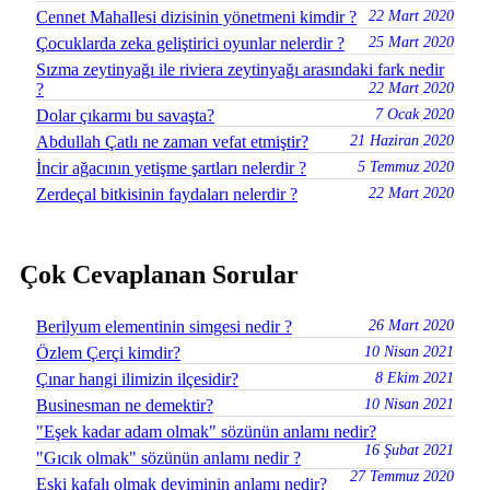
Cennet Mahallesi dizisinin yönetmeni kimdir ?
22 Mart 2020
Çocuklarda zeka geliştirici oyunlar nelerdir ?
25 Mart 2020
Sızma zeytinyağı ile riviera zeytinyağı arasındaki fark nedir
?
22 Mart 2020
Dolar çıkarmı bu savaşta?
7 Ocak 2020
Abdullah Çatlı ne zaman vefat etmiştir?
21 Haziran 2020
İncir ağacının yetişme şartları nelerdir ?
5 Temmuz 2020
Zerdeçal bitkisinin faydaları nelerdir ?
22 Mart 2020
Çok Cevaplanan Sorular
Berilyum elementinin simgesi nedir ?
26 Mart 2020
Özlem Çerçi kimdir?
10 Nisan 2021
Çınar hangi ilimizin ilçesidir?
8 Ekim 2021
Businesman ne demektir?
10 Nisan 2021
"Eşek kadar adam olmak" sözünün anlamı nedir?
16 Şubat 2021
"Gıcık olmak" sözünün anlamı nedir ?
27 Temmuz 2020
Eski kafalı olmak deyiminin anlamı nedir?