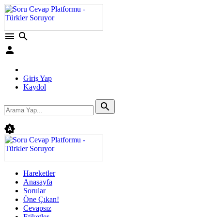
menu
search
person
Giriş Yap
Kaydol
search
brightness_auto
Hareketler
Anasayfa
Sorular
Öne Çıkan!
Cevapsız
Etiketler