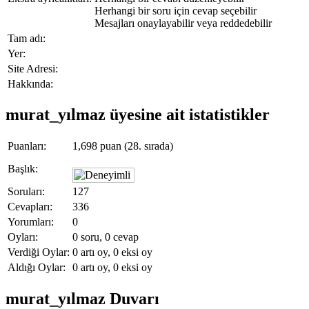
Herhangi bir soru için cevap seçebilir
Mesajları onaylayabilir veya reddedebilir
Tam adı:
Yer:
Site Adresi:
Hakkında:
murat_yılmaz üyesine ait istatistikler
Puanları:
1,698
puan (
28
. sırada)
Başlık:
Soruları:
127
Cevapları:
336
Yorumları:
0
Oyları:
0
soru,
0
cevap
Verdiği Oylar:
0
artı oy,
0
eksi oy
Aldığı Oylar:
0
artı oy,
0
eksi oy
murat_yılmaz Duvarı