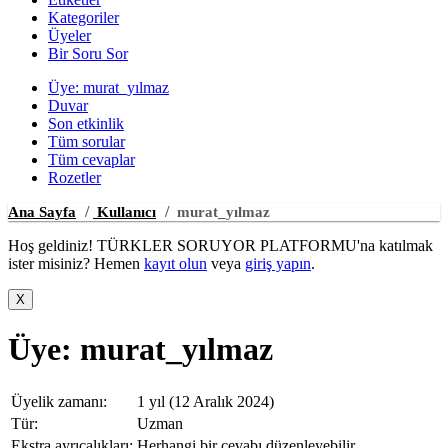
Kategoriler
Üyeler
Bir Soru Sor
Üye: murat_yılmaz
Duvar
Son etkinlik
Tüm sorular
Tüm cevaplar
Rozetler
Ana Sayfa
Kullanıcı
murat_yılmaz
Hoş geldiniz! TÜRKLER SORUYOR PLATFORMU'na katılmak
ister misiniz? Hemen
kayıt olun
veya
giriş yapın
.
Üye: murat_yılmaz
Üyelik zamanı:
1 yıl (12 Aralık 2024)
Tür:
Uzman
Ekstra ayrıcalıkları:
Herhangi bir cevabı düzenleyebilir