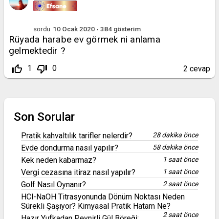
sordu
10 Ocak 2020
384
gösterim
Rüyada harabe ev görmek ni anlama
gelmektedir ?
thumb_up_off_alt
thumb_down_off_alt
1
0
2
cevap
Son Sorular
Pratik kahvaltılık tarifler nelerdir?
28 dakika önce
Evde dondurma nasıl yapılır?
58 dakika önce
Kek neden kabarmaz?
1 saat önce
Vergi cezasına itiraz nasıl yapılır?
1 saat önce
Golf Nasıl Oynanır?
2 saat önce
HCl-NaOH Titrasyonunda Dönüm Noktası Neden
Sürekli Şaşıyor? Kimyasal Pratik Hatam Ne?
2 saat önce
Hazır Yufkadan Peynirli Gül Böreği: