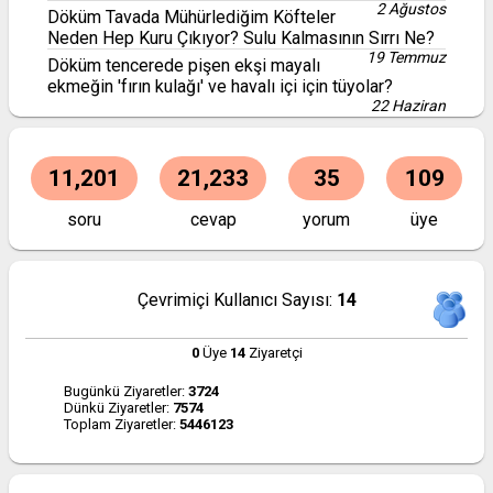
2 Ağustos
Döküm Tavada Mühürlediğim Köfteler
Neden Hep Kuru Çıkıyor? Sulu Kalmasının Sırrı Ne?
19 Temmuz
Döküm tencerede pişen ekşi mayalı
ekmeğin 'fırın kulağı' ve havalı içi için tüyolar?
22 Haziran
11,201
21,233
35
109
soru
cevap
yorum
üye
Çevrimiçi Kullanıcı Sayısı:
14
0
Üye
14
Ziyaretçi
Bugünkü Ziyaretler:
3724
Dünkü Ziyaretler:
7574
Toplam Ziyaretler:
5446123