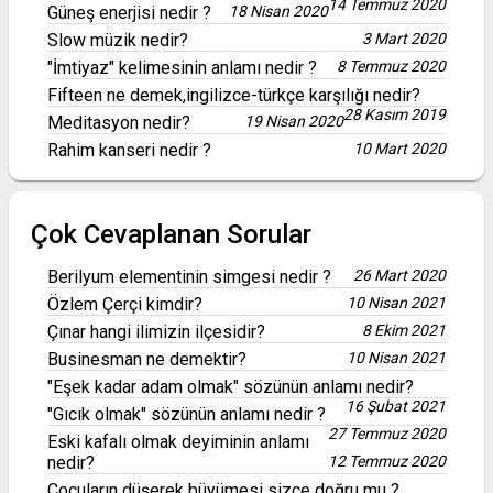
14 Temmuz 2020
Güneş enerjisi nedir ?
18 Nisan 2020
Slow müzik nedir?
3 Mart 2020
"İmtiyaz" kelimesinin anlamı nedir ?
8 Temmuz 2020
Fifteen ne demek,ingilizce-türkçe karşılığı nedir?
28 Kasım 2019
Meditasyon nedir?
19 Nisan 2020
Rahim kanseri nedir ?
10 Mart 2020
Çok Cevaplanan Sorular
Berilyum elementinin simgesi nedir ?
26 Mart 2020
Özlem Çerçi kimdir?
10 Nisan 2021
Çınar hangi ilimizin ilçesidir?
8 Ekim 2021
Businesman ne demektir?
10 Nisan 2021
"Eşek kadar adam olmak" sözünün anlamı nedir?
16 Şubat 2021
"Gıcık olmak" sözünün anlamı nedir ?
27 Temmuz 2020
Eski kafalı olmak deyiminin anlamı
nedir?
12 Temmuz 2020
Çocuların düşerek büyümesi sizce doğru mu ?