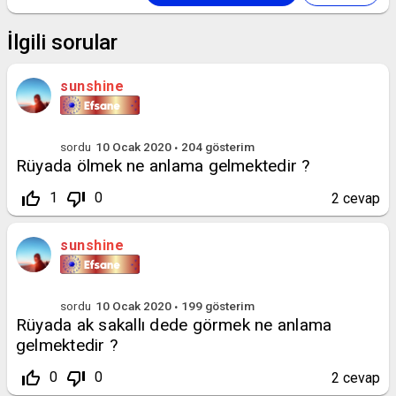
İlgili sorular
sunshine
sordu
10 Ocak 2020
204
gösterim
Rüyada ölmek ne anlama gelmektedir ?
thumb_up_off_alt
thumb_down_off_alt
1
0
2
cevap
sunshine
sordu
10 Ocak 2020
199
gösterim
Rüyada ak sakallı dede görmek ne anlama
gelmektedir ?
thumb_up_off_alt
thumb_down_off_alt
0
0
2
cevap