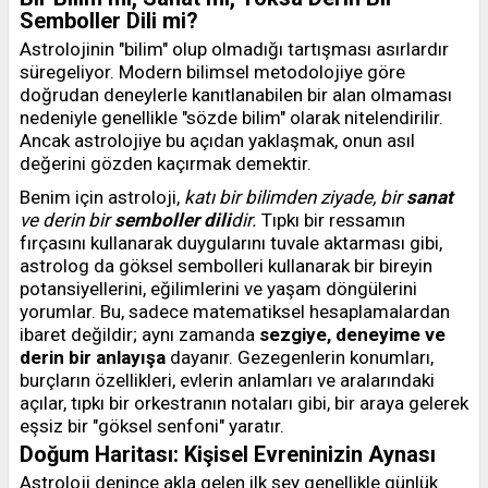
Semboller Dili mi?
Astrolojinin "bilim" olup olmadığı tartışması asırlardır
süregeliyor. Modern bilimsel metodolojiye göre
doğrudan deneylerle kanıtlanabilen bir alan olmaması
nedeniyle genellikle "sözde bilim" olarak nitelendirilir.
Ancak astrolojiye bu açıdan yaklaşmak, onun asıl
değerini gözden kaçırmak demektir.
Benim için astroloji,
katı bir bilimden ziyade, bir
sanat
ve derin bir
semboller dili
dir.
Tıpkı bir ressamın
fırçasını kullanarak duygularını tuvale aktarması gibi,
astrolog da göksel sembolleri kullanarak bir bireyin
potansiyellerini, eğilimlerini ve yaşam döngülerini
yorumlar. Bu, sadece matematiksel hesaplamalardan
ibaret değildir; aynı zamanda
sezgiye, deneyime ve
derin bir anlayışa
dayanır. Gezegenlerin konumları,
burçların özellikleri, evlerin anlamları ve aralarındaki
açılar, tıpkı bir orkestranın notaları gibi, bir araya gelerek
eşsiz bir "göksel senfoni" yaratır.
Doğum Haritası: Kişisel Evreninizin Aynası
Astroloji denince akla gelen ilk şey genellikle günlük