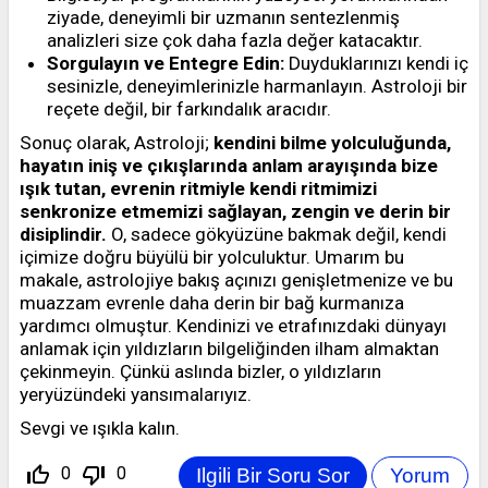
ziyade, deneyimli bir uzmanın sentezlenmiş
analizleri size çok daha fazla değer katacaktır.
Sorgulayın ve Entegre Edin:
Duyduklarınızı kendi iç
sesinizle, deneyimlerinizle harmanlayın. Astroloji bir
reçete değil, bir farkındalık aracıdır.
Sonuç olarak, Astroloji;
kendini bilme yolculuğunda,
hayatın iniş ve çıkışlarında anlam arayışında bize
ışık tutan, evrenin ritmiyle kendi ritmimizi
senkronize etmemizi sağlayan, zengin ve derin bir
disiplindir.
O, sadece gökyüzüne bakmak değil, kendi
içimize doğru büyülü bir yolculuktur. Umarım bu
makale, astrolojiye bakış açınızı genişletmenize ve bu
muazzam evrenle daha derin bir bağ kurmanıza
yardımcı olmuştur. Kendinizi ve etrafınızdaki dünyayı
anlamak için yıldızların bilgeliğinden ilham almaktan
çekinmeyin. Çünkü aslında bizler, o yıldızların
yeryüzündeki yansımalarıyız.
Sevgi ve ışıkla kalın.
thumb_up_off_alt
thumb_down_off_alt
0
0