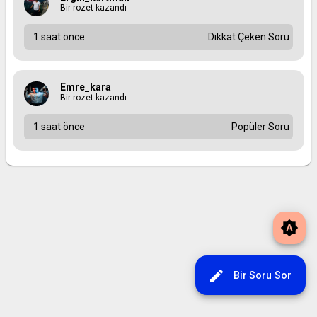
Bir rozet kazandı
1 saat önce
Dikkat Çeken Soru
Emre_kara
Bir rozet kazandı
1 saat önce
Popüler Soru
brightness_auto
edit
Bir Soru Sor