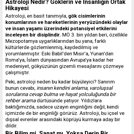
Astroloji Nedir? Göklerin ve İnsanlığın Ortak
Hikayesi
Astroloji, en basit tanımıyla,
gök cisimlerinin
konumlarının ve hareketlerinin yeryüzündeki olaylar
ve insan yaşamı üzerindeki potansiyel etkilerini
inceleyen bir disiplindir.
MÖ 3. bin yıldan beri, özellikle
Mezopotamya uygarlıklarından bu yana, farklı
kültürlerde gözlemlenmiş, kaydedilmiş ve
yorumlanmıştır. Eski Babil'den Mısır'a, Yunan'dan
Roma'ya, İslam dünyasından Avrupa'ya kadar her
medeniyet, gökyüzünün gizemli mesajlarını çözmeye
çalışmıştır.
Peki, astroloji neden bu kadar büyüleyici? Sanırım
bunun cevabı,
insanın kendini anlama, varoluşsal
sorularına cevap bulma ve hayat yolculuğunda bir
rehber arama
dürtüsünde yatıyor. Yıldızlara
baktığımızda, sadece uzayın enginliğini değil, kendi
içimizde de bir enginliği görürüz. Astroloji, bu içsel ve
dışsal evrenler arasındaki köprüyü kurmaya aday bir
dildir.
Bir Bilim mi, Sanat mı, Yoksa Derin Bir