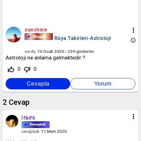
more_vert
sunshine
Rüya Tabirleri-Astroloji
info_outline
sordu
10 Ocak 2020
239
gösterim
Astroloji ne anlama gelmektedir ?
thumb_up_off_alt
thumb_down_off_alt
0
0
2
Cevap
more_vert
İfbifb
cevapladı
11 Mart 2020