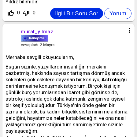
Yıldız bilimidir.
thumb_up_off_alt
thumb_down_off_alt
0
0
more_vert
murat_yılmaz
cevapladı
2 Mayıs
Merhaba sevgili okuyucularım,
Bugün sizinle, yüzyıllardır insanlığın merakını
cezbetmiş, hakkında sayısız tartışma dönmüş ancak
kökenleri çok eskilere dayanan bir konuyu,
Astroloji'yi
derinlemesine konuşmak istiyorum. Birçok kişi için
günlük burç yorumlarından ibaret gibi görünse de,
astroloji aslında çok daha katmanlı, zengin ve kişisel
bir keşif yolculuğudur. Türkiye'nin önde gelen bir
uzmanı olarak, bu kadim bilgelik sisteminin ne anlama
geldiğini, hayatımıza neler katabileceğini ve ona nasıl
yaklaşmamız gerektiğini tüm samimiyetimle sizinle
paylaşacağım.