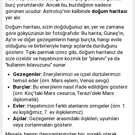
burç yorumlarıdır. Ancak bu, buzdağının sadece
görünen ucudur. Astroloji'nin kalbinde
doğum haritası
yer alır.
Doğum haritası, sizin doğduğunuz an, yer ve zamana
göre gökyüzünün bir fotoğrafıdır. Bu harita; Güneş'in,
Ay'ın ve diğer gezegenlerin hangi burçta, hangi evde
olduğunu ve birbirleriyle hangi açılarda durduğunu
gösterir. Tıpkı parmak iziniz gibi, doğum haritanız da
size özeldir ve hayatınızın kozmik bir "planını" ya da
"kullanım kılavuzunu" sunar.
Gezegenler:
Enerjilerimizi ve içsel dürtülerimizi
temsil eder (örn: Mars eylem, Venüs sevgi).
Burçlar:
Bu enerjilerin nasıl ifade edildiğini gösterir
(örn: Koç'taki Mars cesurca, Terazi'deki Mars
diplomatik).
Evler:
Hayatımızın farklı alanlarını simgeler (örn: 1.
ev kişiliğimiz, 7. ev ilişkilerimiz).
Açılar:
Gezegenler arasındaki ilişkileri, uyumları
veya zorlanmaları gösterir.
Mesela, benim danışanlarımdan biri, sürekli olarak