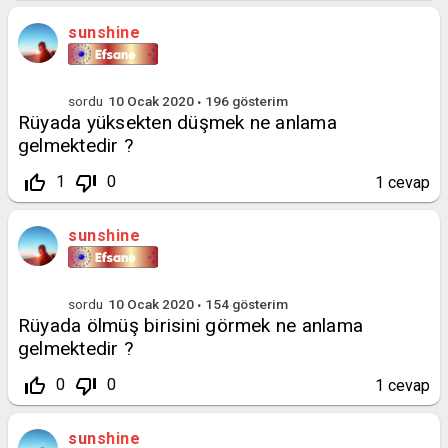
sunshine
sordu
10 Ocak 2020
196
gösterim
Rüyada yüksekten düşmek ne anlama
gelmektedir ?
thumb_up_off_alt
thumb_down_off_alt
1
0
1
cevap
sunshine
sordu
10 Ocak 2020
154
gösterim
Rüyada ölmüş birisini görmek ne anlama
gelmektedir ?
thumb_up_off_alt
thumb_down_off_alt
0
0
1
cevap
sunshine