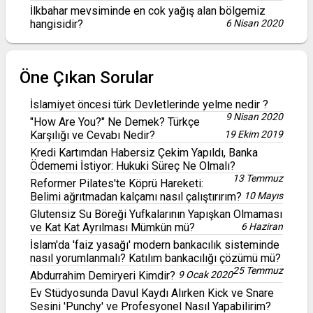
İlkbahar mevsiminde en cok yağış alan bölgemiz
hangisidir?
6 Nisan 2020
Öne Çıkan Sorular
İslamiyet öncesi türk Devletlerinde yelme nedir ?
9 Nisan 2020
"How Are You?" Ne Demek? Türkçe
Karşılığı ve Cevabı Nedir?
19 Ekim 2019
Kredi Kartımdan Habersiz Çekim Yapıldı, Banka
Ödememi İstiyor: Hukuki Süreç Ne Olmalı?
13 Temmuz
Reformer Pilates'te Köprü Hareketi:
Belimi ağrıtmadan kalçamı nasıl çalıştırırım?
10 Mayıs
Glutensiz Su Böreği Yufkalarının Yapışkan Olmaması
ve Kat Kat Ayrılması Mümkün mü?
6 Haziran
İslam'da 'faiz yasağı' modern bankacılık sisteminde
nasıl yorumlanmalı? Katılım bankacılığı çözümü mü?
25 Temmuz
Abdurrahim Demiryeri Kimdir?
9 Ocak 2020
Ev Stüdyosunda Davul Kaydı Alırken Kick ve Snare
Sesini 'Punchy' ve Profesyonel Nasıl Yapabilirim?