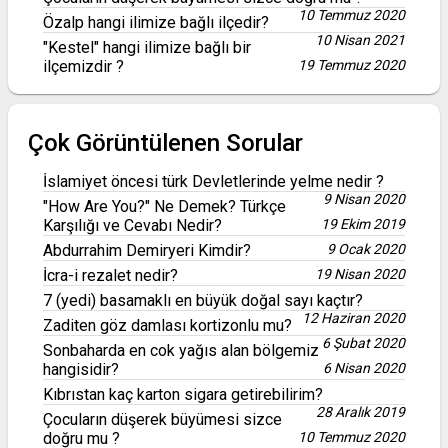
10 Temmuz 2020
Özalp hangi ilimize bağlı ilçedir?
10 Nisan 2021
"Kestel" hangi ilimize bağlı bir
ilçemizdir ?
19 Temmuz 2020
Çok Görüntülenen Sorular
İslamiyet öncesi türk Devletlerinde yelme nedir ?
9 Nisan 2020
"How Are You?" Ne Demek? Türkçe
Karşılığı ve Cevabı Nedir?
19 Ekim 2019
Abdurrahim Demiryeri Kimdir?
9 Ocak 2020
İcra-i rezalet nedir?
19 Nisan 2020
7 (yedi) basamaklı en büyük doğal sayı kaçtır?
12 Haziran 2020
Zaditen göz damlası kortizonlu mu?
6 Şubat 2020
Sonbaharda en cok yağıs alan bölgemiz
hangisidir?
6 Nisan 2020
Kıbrıstan kaç karton sigara getirebilirim?
28 Aralık 2019
Çocuların düşerek büyümesi sizce
doğru mu ?
10 Temmuz 2020