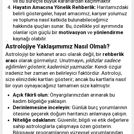
ve bu süreçte büyük kararlardan kaçınmaktır.
Hayatın Amacına Yönelik Rehberlik:
Haritamızdaki
belirli göstergeler, hayat amacımız, kariyer yolumuz
ve topluma nasıl katkıda bulunabileceğimiz
hakkında ipuçları sunar. Bu, özellikle yol ayrımında
olanlar için güçlü bir
motivasyon
ve
yönlendirme
kaynağı olabilir.
Astrolojiye Yaklaşımımız Nasıl Olmalı?
Astrolojiyi bir kehanet aracı olarak değil, bir
rehberlik
aracı
olarak görmeliyiz. Unutmayın,
yıldızlar sadece
eğilimleri gösterir, kaderinizi yazmazlar.
Kendi özgür
iradeniz her zaman en belirleyici faktördür. Astroloji,
size elinizdeki kartları gösterir; ancak bu kartlarla nasıl
bir oyun oynayacağınız tamamen size kalmıştır.
Açık fikirli olun:
Önyargılarınızdan arınarak bu
kadim bilgeliğe yaklaşın.
Derinlemesine inceleyin:
Günlük burç yorumlarının
ötesine geçerek doğum haritanızı anlamaya çalışın.
Niteliğe odaklanın:
Güvenilir, bilgili ve etik değerlere
sahip astrologlarla çalışmaya özen gösterin.
Bilgisayar programlarının yüzeysel yorumlarından