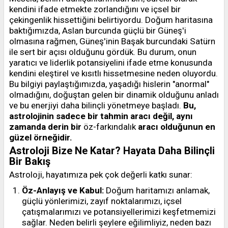
kendini ifade etmekte zorlandığını ve içsel bir
çekingenlik hissettiğini belirtiyordu. Doğum haritasına
baktığımızda, Aslan burcunda güçlü bir Güneş'i
olmasına rağmen, Güneş'inin Başak burcundaki Satürn
ile sert bir açısı olduğunu gördük. Bu durum, onun
yaratıcı ve liderlik potansiyelini ifade etme konusunda
kendini eleştirel ve kısıtlı hissetmesine neden oluyordu.
Bu bilgiyi paylaştığımızda, yaşadığı hislerin "anormal"
olmadığını, doğuştan gelen bir dinamik olduğunu anladı
ve bu enerjiyi daha bilinçli yönetmeye başladı.
Bu,
astrolojinin sadece bir tahmin aracı değil, aynı
zamanda derin bir
öz-farkındalık
aracı olduğunun en
güzel örneğidir.
Astroloji Bize Ne Katar? Hayata Daha Bilinçli
Bir Bakış
Astroloji, hayatımıza pek çok değerli katkı sunar:
Öz-Anlayış ve Kabul:
Doğum haritamızı anlamak,
güçlü yönlerimizi, zayıf noktalarımızı, içsel
çatışmalarımızı ve potansiyellerimizi keşfetmemizi
sağlar. Neden belirli şeylere eğilimliyiz, neden bazı