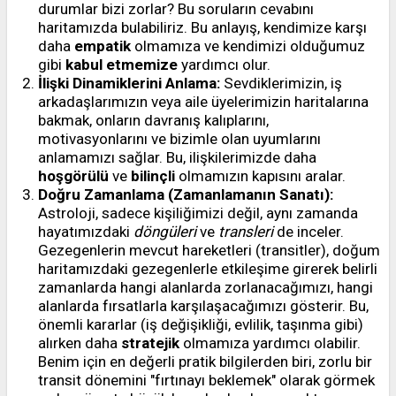
durumlar bizi zorlar? Bu soruların cevabını
haritamızda bulabiliriz. Bu anlayış, kendimize karşı
daha
empatik
olmamıza ve kendimizi olduğumuz
gibi
kabul etmemize
yardımcı olur.
İlişki Dinamiklerini Anlama:
Sevdiklerimizin, iş
arkadaşlarımızın veya aile üyelerimizin haritalarına
bakmak, onların davranış kalıplarını,
motivasyonlarını ve bizimle olan uyumlarını
anlamamızı sağlar. Bu, ilişkilerimizde daha
hoşgörülü
ve
bilinçli
olmamızın kapısını aralar.
Doğru Zamanlama (Zamanlamanın Sanatı):
Astroloji, sadece kişiliğimizi değil, aynı zamanda
hayatımızdaki
döngüleri
ve
transleri
de inceler.
Gezegenlerin mevcut hareketleri (transitler), doğum
haritamızdaki gezegenlerle etkileşime girerek belirli
zamanlarda hangi alanlarda zorlanacağımızı, hangi
alanlarda fırsatlarla karşılaşacağımızı gösterir. Bu,
önemli kararlar (iş değişikliği, evlilik, taşınma gibi)
alırken daha
stratejik
olmamıza yardımcı olabilir.
Benim için en değerli pratik bilgilerden biri, zorlu bir
transit dönemini "fırtınayı beklemek" olarak görmek