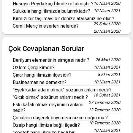
Hüseyin Peyda kaç filmde rol almıştır ?
16 Nisan 2020
Sulukule hangi ilimizde bulunmktadır?
10 Nisan 2021
Kırmızı bir taşı mavi bir denize atarsanız ne olur ?
29 Şubat 2020
Cemil Meriç'in eserleri nelerdir?
20 Nisan 2020
Çok Cevaplanan Sorular
Berilyum elementinin simgesi nedir ?
26 Mart 2020
Özlem Çerçi kimdir?
10 Nisan 2021
Çınar hangi ilimizin ilçesidir?
8 Ekim 2021
Businesman ne demektir?
10 Nisan 2021
"Eşek kadar adam olmak" sözünün anlamı nedir?
16 Şubat 2021
"Gıcık olmak" sözünün anlamı nedir ?
27 Temmuz 2020
Eski kafalı olmak deyiminin anlamı
nedir?
12 Temmuz 2020
Çocuların düşerek büyümesi sizce doğru mu ?
10 Temmuz 2020
Özalp hangi ilimize bağlı ilçedir?
10 Nisan 2021
"Kestel" hangi ilimize bağlı bir