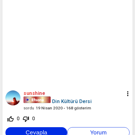
more_vert
sunshine
Din Kültürü Dersi
sordu
19 Nisan 2020
168
gösterim
thumb_up_off_alt
thumb_down_off_alt
0
0