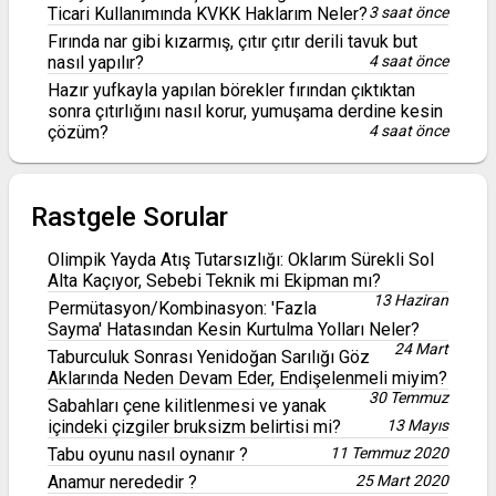
Ticari Kullanımında KVKK Haklarım Neler?
3 saat önce
Fırında nar gibi kızarmış, çıtır çıtır derili tavuk but
nasıl yapılır?
4 saat önce
Hazır yufkayla yapılan börekler fırından çıktıktan
sonra çıtırlığını nasıl korur, yumuşama derdine kesin
çözüm?
4 saat önce
Rastgele Sorular
Olimpik Yayda Atış Tutarsızlığı: Oklarım Sürekli Sol
Alta Kaçıyor, Sebebi Teknik mi Ekipman mı?
13 Haziran
Permütasyon/Kombinasyon: 'Fazla
Sayma' Hatasından Kesin Kurtulma Yolları Neler?
24 Mart
Taburculuk Sonrası Yenidoğan Sarılığı Göz
Aklarında Neden Devam Eder, Endişelenmeli miyim?
30 Temmuz
Sabahları çene kilitlenmesi ve yanak
içindeki çizgiler bruksizm belirtisi mi?
13 Mayıs
Tabu oyunu nasıl oynanır ?
11 Temmuz 2020
Anamur nerededir ?
25 Mart 2020