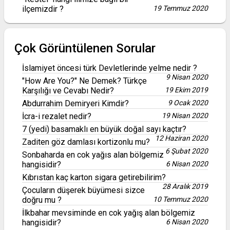
ilçemizdir ?
19 Temmuz 2020
Çok Görüntülenen Sorular
İslamiyet öncesi türk Devletlerinde yelme nedir ?
9 Nisan 2020
"How Are You?" Ne Demek? Türkçe
Karşılığı ve Cevabı Nedir?
19 Ekim 2019
Abdurrahim Demiryeri Kimdir?
9 Ocak 2020
İcra-i rezalet nedir?
19 Nisan 2020
7 (yedi) basamaklı en büyük doğal sayı kaçtır?
12 Haziran 2020
Zaditen göz damlası kortizonlu mu?
6 Şubat 2020
Sonbaharda en cok yağıs alan bölgemiz
hangisidir?
6 Nisan 2020
Kıbrıstan kaç karton sigara getirebilirim?
28 Aralık 2019
Çocuların düşerek büyümesi sizce
doğru mu ?
10 Temmuz 2020
İlkbahar mevsiminde en cok yağış alan bölgemiz
hangisidir?
6 Nisan 2020