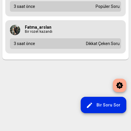
3 saat önce
Popüler Soru
Fatma_arslan
Bir rozet kazandı
3 saat önce
Dikkat Çeken Soru
brightness_auto
edit
Bir Soru Sor