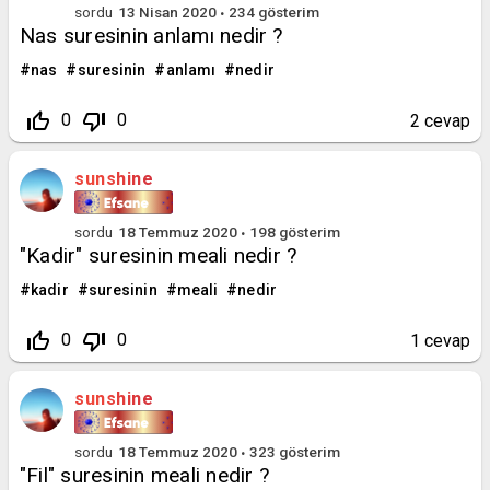
sordu
13 Nisan 2020
234
gösterim
Nas suresinin anlamı nedir ?
nas
suresinin
anlamı
nedir
thumb_up_off_alt
thumb_down_off_alt
0
0
2
cevap
sunshine
sordu
18 Temmuz 2020
198
gösterim
"Kadir" suresinin meali nedir ?
kadir
suresinin
meali
nedir
thumb_up_off_alt
thumb_down_off_alt
0
0
1
cevap
sunshine
sordu
18 Temmuz 2020
323
gösterim
"Fil" suresinin meali nedir ?