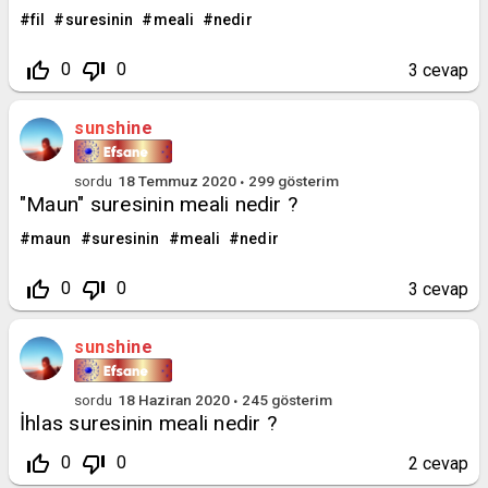
fil
suresinin
meali
nedir
thumb_up_off_alt
thumb_down_off_alt
0
0
3
cevap
sunshine
sordu
18 Temmuz 2020
299
gösterim
"Maun" suresinin meali nedir ?
maun
suresinin
meali
nedir
thumb_up_off_alt
thumb_down_off_alt
0
0
3
cevap
sunshine
sordu
18 Haziran 2020
245
gösterim
İhlas suresinin meali nedir ?
thumb_up_off_alt
thumb_down_off_alt
0
0
2
cevap