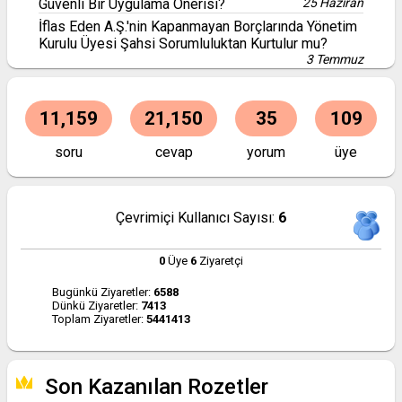
Güvenli Bir Uygulama Önerisi?
25 Haziran
İflas Eden A.Ş.'nin Kapanmayan Borçlarında Yönetim
Kurulu Üyesi Şahsi Sorumluluktan Kurtulur mu?
3 Temmuz
11,159
21,150
35
109
soru
cevap
yorum
üye
Çevrimiçi Kullanıcı Sayısı:
6
0
Üye
6
Ziyaretçi
Bugünkü Ziyaretler:
6588
Dünkü Ziyaretler:
7413
Toplam Ziyaretler:
5441413
Son Kazanılan Rozetler