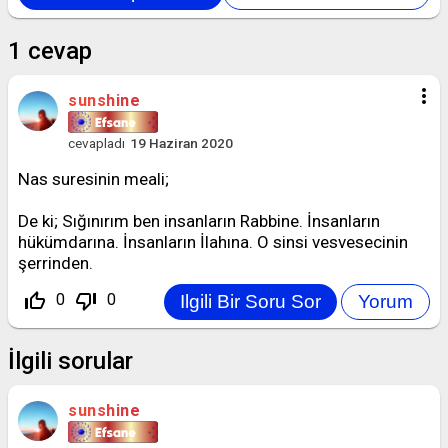
1
cevap
more_vert
sunshine
cevapladı
19 Haziran 2020
Nas suresinin meali;
De ki; Sığınırım ben insanların Rabbine. İnsanların
hükümdarına. İnsanların İlahına. O sinsi vesvesecinin
şerrinden.
thumb_up_off_alt
thumb_down_off_alt
0
0
İlgili sorular
sunshine