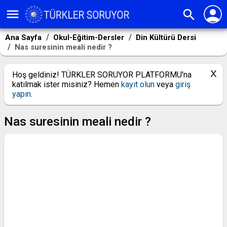
person
menu
search
Ana Sayfa
Okul-Eğitim-Dersler
Din Kültürü Dersi
Nas suresinin meali nedir ?
Hoş geldiniz! TÜRKLER SORUYOR PLATFORMU'na
katılmak ister misiniz? Hemen
kayıt olun
veya
giriş
yapın
.
Nas suresinin meali nedir ?