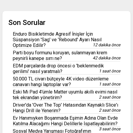
Son Sorular
Enduro Bisikletimde Agresif İnişler İçin
Süspansiyon 'Sag' ve 'Rebound' Ayarı Nasıl
Optimize Edilir?
12 dakika önce
Parti boyu formunu koruyan, sulanmayan krem
peynirli kanepe sırrı ne?
42 dakika önce
EDM parçalarda drop öncesi o 'beklenmedik
gerilimi' nasıl yaratmalı?
1 saat önce
50.000 TL civarı bütçeyle 4K video düzenleme
canavarı hangi laptoplar var?
1 saat önce
Eski Mi Pad 4'ümle Matter uyumlu akıllı evimi nasıl
tek ekrandan yönetirim?
2 saat önce
Driver'da 'Over The Top' Hatasından Kaynaklı Slice'ı
Hangi Drill ile Yenerim?
2 saat önce
Ev Hanımıyken Boşanmada Eşimin Adına Olan Evde
Katılma Alacağımı Hangi Delillerle İspatlayabilirim?
3 saat önce
Sosyal Medya Yarışması Fotoğrafımın