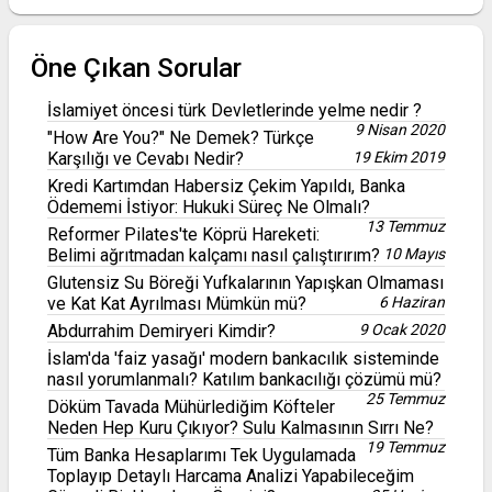
Öne Çıkan Sorular
İslamiyet öncesi türk Devletlerinde yelme nedir ?
9 Nisan 2020
"How Are You?" Ne Demek? Türkçe
Karşılığı ve Cevabı Nedir?
19 Ekim 2019
Kredi Kartımdan Habersiz Çekim Yapıldı, Banka
Ödememi İstiyor: Hukuki Süreç Ne Olmalı?
13 Temmuz
Reformer Pilates'te Köprü Hareketi:
Belimi ağrıtmadan kalçamı nasıl çalıştırırım?
10 Mayıs
Glutensiz Su Böreği Yufkalarının Yapışkan Olmaması
ve Kat Kat Ayrılması Mümkün mü?
6 Haziran
Abdurrahim Demiryeri Kimdir?
9 Ocak 2020
İslam'da 'faiz yasağı' modern bankacılık sisteminde
nasıl yorumlanmalı? Katılım bankacılığı çözümü mü?
25 Temmuz
Döküm Tavada Mühürlediğim Köfteler
Neden Hep Kuru Çıkıyor? Sulu Kalmasının Sırrı Ne?
19 Temmuz
Tüm Banka Hesaplarımı Tek Uygulamada
Toplayıp Detaylı Harcama Analizi Yapabileceğim