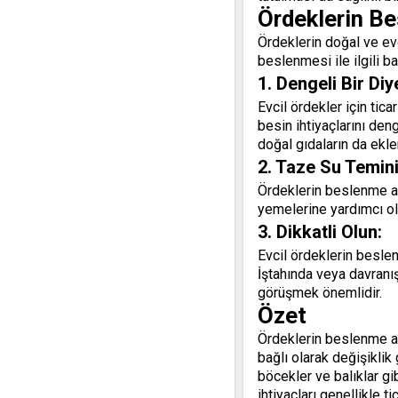
Ördeklerin Be
Ördeklerin doğal ve ev
beslenmesi ile ilgili 
1. Dengeli Bir Di
Evcil ördekler için tic
besin ihtiyaçlarını deng
doğal gıdaların da ekle
2. Taze Su Temini
Ördeklerin beslenme al
yemelerine yardımcı olu
3. Dikkatli Olun:
Evcil ördeklerin beslen
İştahında veya davranış
görüşmek önemlidir.
Özet
Ördeklerin beslenme alı
bağlı olarak değişiklik
böcekler ve balıklar g
ihtiyaçları genellikle 