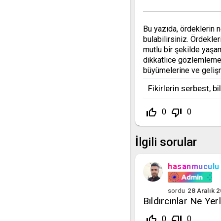
Bu yazıda, ördeklerin n
bulabilirsiniz. Ördekle
mutlu bir şekilde yaşam
dikkatlice gözlemlemek 
büyümelerine ve gelişm
Fikirlerin serbest, b
thumb_up_off_alt
thumb_down_off_alt
0
0
İlgili sorular
hasanmuculu
sordu
28 Aralık 
Bıldırcınlar Ne Yer
thumb_up_off_alt
thumb_down_off_alt
0
0