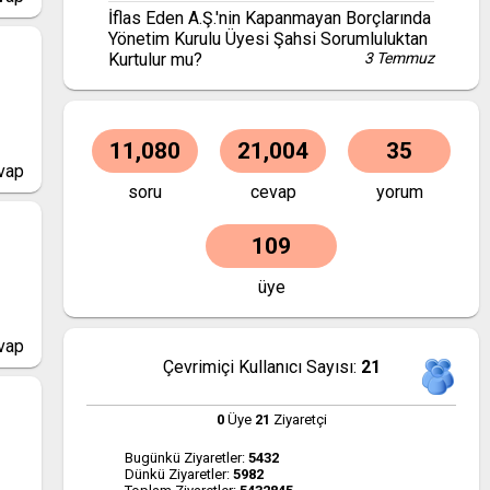
İflas Eden A.Ş.'nin Kapanmayan Borçlarında
Yönetim Kurulu Üyesi Şahsi Sorumluluktan
Kurtulur mu?
3 Temmuz
11,080
21,004
35
vap
soru
cevap
yorum
109
üye
vap
Çevrimiçi Kullanıcı Sayısı:
21
0
Üye
21
Ziyaretçi
Bugünkü Ziyaretler:
5432
Dünkü Ziyaretler:
5982