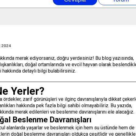
t 2024
akkında merak ediyorsanız, doğru yerdesiniz! Bu blog yazısında,
şkanlıkları, doğal ortamlarında ve evcil hayvan olarak beslendikl
hakkında detaylı bilgi bulabilirsiniz.
Ne Yerler?
 ördekler, zarif görünüşleri ve ilginç davranışlarıyla dikkat çekerl
lıkları hakkında pek fazla bilgi sahibi olmayabiliriz. Bu yazıda,
akkında merak edilenleri ve beslenme davranışlarını ele alacağız.
ğal Beslenme Davranışları
ucul alanlarda yaşarlar ve beslenmek için hem su üstünde hem de
eklerin doğal beslenme davranışları oldukça çeşitlidir ve genellikle