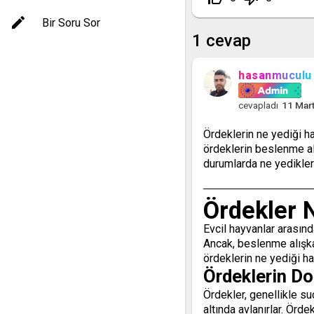
Bir Soru Sor
1
cevap
hasanmuculu
cevapladı
11 Mar
Ördeklerin ne yediği h
ördeklerin beslenme alı
durumlarda ne yedikleri 
Ördekler 
Evcil hayvanlar arasında
Ancak, beslenme alışkan
ördeklerin ne yediği h
Ördeklerin Do
Ördekler, genellikle s
altında avlanırlar. Örd