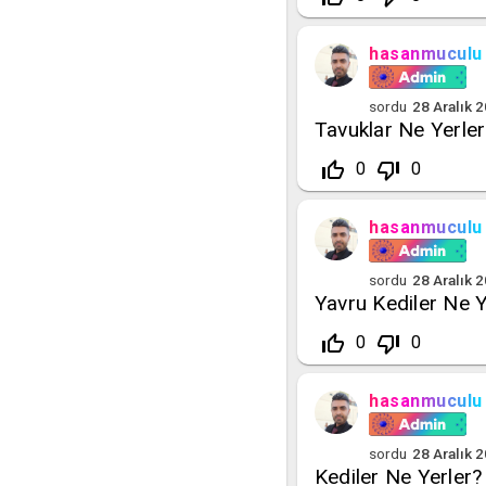
hasanmuculu
sordu
28 Aralık 
Tavuklar Ne Yerler
thumb_up_off_alt
thumb_down_off_alt
0
0
hasanmuculu
sordu
28 Aralık 
Yavru Kediler Ne 
thumb_up_off_alt
thumb_down_off_alt
0
0
hasanmuculu
sordu
28 Aralık 
Kediler Ne Yerler?