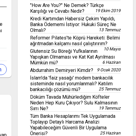
"How Are You?" Ne Demek? Türkçe
Karşılığı ve Cevabı Nedir?
19 Ekim 2019
Kredi Kartımdan Habersiz Çekim Yapıldı,
ve
Banka Ödememi İstiyor: Hukuki Süreç Ne
Olmalı?
13 Temmuz
ı
Reformer Pilates'te Köprü Hareketi: Belimi
ağrıtmadan kalçamı nasıl çalıştırırım?
10 Mayıs
Glutensiz Su Böreği Yufkalarının
Yapışkan Olmaması ve Kat Kat Ayrılması
Mümkün mü?
6 Haziran
Abdurrahim Demiryeri Kimdir?
9 Ocak 2020
İslam'da 'faiz yasağı' modern bankacılık
sisteminde nasıl yorumlanmalı? Katılım
bankacılığı çözümü mü?
25 Temmuz
Döküm Tavada Mühürlediğim Köfteler
Neden Hep Kuru Çıkıyor? Sulu Kalmasının
Sırrı Ne?
19 Temmuz
Tüm Banka Hesaplarımı Tek Uygulamada
Toplayıp Detaylı Harcama Analizi
Yapabileceğim Güvenli Bir Uygulama
Önerisi?
25 Haziran
vap