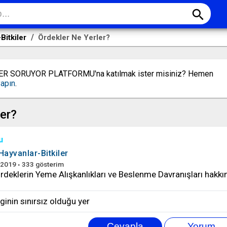
search
Bitkiler
Ördekler Ne Yerler?
LER SORUYOR PLATFORMU'na katılmak ister misiniz? Hemen
yapın
.
ler?
u
Hayvanlar-Bitkiler
 2019
333
gösterim
rdeklerin Yeme Alışkanlıkları ve Beslenme Davranışları hakkı
ilginin sınırsız olduğu yer