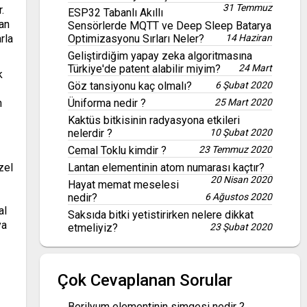
31 Temmuz
.
ESP32 Tabanlı Akıllı
ban
Sensörlerde MQTT ve Deep Sleep Batarya
Optimizasyonu Sırları Neler?
14 Haziran
rla
Geliştirdiğim yapay zeka algoritmasına
Türkiye'de patent alabilir miyim?
24 Mart
k
Göz tansiyonu kaç olmalı?
6 Şubat 2020
Üniforma nedir ?
25 Mart 2020
n
Kaktüs bitkisinin radyasyona etkileri
nelerdir ?
10 Şubat 2020
Cemal Toklu kimdir ?
23 Temmuz 2020
Lantan elementinin atom numarası kaçtır?
zel
20 Nisan 2020
Hayat memat meselesi
nedir?
6 Ağustos 2020
al
Saksıda bitki yetistirirken nelere dikkat
ya
etmeliyiz?
23 Şubat 2020
Çok Cevaplanan Sorular
Berilyum elementinin simgesi nedir ?