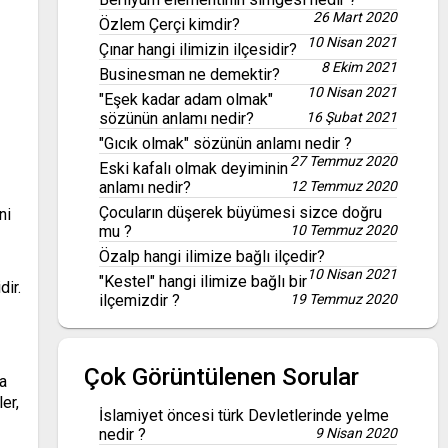
26 Mart 2020
Özlem Çerçi kimdir?
10 Nisan 2021
Çınar hangi ilimizin ilçesidir?
8 Ekim 2021
Businesman ne demektir?
10 Nisan 2021
"Eşek kadar adam olmak"
sözünün anlamı nedir?
16 Şubat 2021
"Gıcık olmak" sözünün anlamı nedir ?
27 Temmuz 2020
Eski kafalı olmak deyiminin
anlamı nedir?
12 Temmuz 2020
Çocuların düşerek büyümesi sizce doğru
ni
mu ?
10 Temmuz 2020
Özalp hangi ilimize bağlı ilçedir?
10 Nisan 2021
"Kestel" hangi ilimize bağlı bir
dir.
ilçemizdir ?
19 Temmuz 2020
Çok Görüntülenen Sorular
na
er,
İslamiyet öncesi türk Devletlerinde yelme
nedir ?
9 Nisan 2020