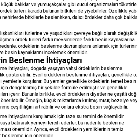
, küçük balıklar ve yumuşakçalar gibi sucul organizmaları tüketirler
 ördek türleri, karada bulunan bitkileri de yiyebilirler. Özellikle ya
 nehirlerde bitkilerle beslenirken, dalıcı ördekler daha çok balıkla
şkanlıkları türlerine ve yaşadıkları çevreye bağlı olarak değişikli
göçmen ördek türleri farklı mevsimlerde farklı besin kaynaklarına
u nedenle, ördeklerin beslenme davranışlarını anlamak için türlerini
ve besin kaynaklarını incelemek önemlidir.
rin Beslenme İhtiyaçları
me ihtiyaçları, d
oğada yaşayan vahşi ördeklerin beslenme
ılık gösterebilir. Evcil ördeklerin beslenme ihtiyaçları, genellikle ö
ri yemlerle karşılanır. Bu yemler genellikle ördeklerin temel besin
k için dengelenmiş bir şekilde formüle edilmiştir ve genellikle
ları içerir. Bununla birlikte, evcil ördeklerin diyetlerine çeşitli doğ
önerilebilir. Örneğin, küçük miktarlarda kırılmış mısır, bezelye ve
e çeşitliliğini artırabilir ve onlara ekstra besin sağlayabilir.
me ihtiyaçlarını karşılamak için taze su temini de önemlidir.
i suya batırarak yemeyi tercih ederler, bu nedenle beslenme
ması önemlidir. Ayrıca, evcil ördeklerin yemliklerinin temiz
ir beslenme için önemlidir.