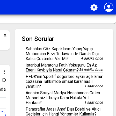
person
brightness_auto
Son Sorular
Sabahları Göz Kapaklarım Yapış Yapış:
Meibomian Bezi Tedavisinde Damla Dışı
Kalıcı Çözümler Var Mı?
4 dakika önce
İstanbul Maratonu Fatih Yokuşunu En Az
Enerji Kaybıyla Nasıl Çıkarım?
34 dakika önce
more_vert
PFDK'nın 'sportif değerlere aykırı açıklama'
info_outline
cezasına Tahkim'de emsal karar nasıl
yaratılır?
1 saat önce
nda
Anonim Sosyal Medya Hesabından Gelen
Mesnetsiz İftiraya Karşı Hukuki Yol
Haritası?
1 saat önce
Paragraflar Arası 'Ama' Dışı Edebi ve Akıcı
Geçişler İçin Hangi Yöntemler Kullanılır?