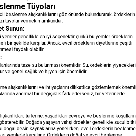
slenme Tüyoları
cil beslenme alışkanlıklarını göz önünde bulundurarak, ördeklerin
bazı tüyolar vermek mümkündür:
yet Sunun:
ari yemler genellikle en iyi seçenektir çünkü bu yemler ördeklerin
eli bir şekilde karşılar. Ancak, evcil ördeklerin diyetlerine çeşitli
nmesi faydalı olabilir.
:
anlarında taze su bulunması önemlidir. Su, ördeklerin yiyecekleri
r ve genel sağlık ve hijyen için önemlidir.
me alışkanlıklarını ve ihtiyaçlarını dikkatlice gözlemlemek önemli
larında anormal bir değişiklik fark ederseniz, bir veterinerle
şkanlıkları, türlerine, yaşadıkları çevreye ve beslenme koşulları
 gösterebilir. Doğada yaşayan vahşi ördekler genellikle sucul bitkil
ibi doğal besin kaynaklarına yönelirken, evcil ördeklerin beslenme
ticari yemlerle karşılanır. Ördeklerin doğal ve evcil beslenme