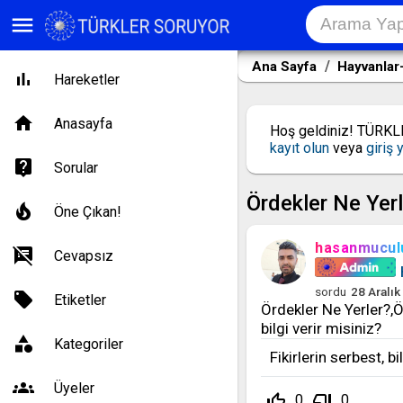
menu
Ana Sayfa
Hayvanlar-
Hareketler
Anasayfa
Hoş geldiniz! TÜRK
kayıt olun
veya
giriş 
Sorular
Ördekler Ne Yer
Öne Çıkan!
hasanmucul
Cevapsız
sordu
28 Aralık
Etiketler
Ördekler Ne Yerler?,Ö
bilgi verir misiniz?
Kategoriler
Fikirlerin serbest, b
Üyeler
thumb_up_off_alt
thumb_down_off_alt
0
0