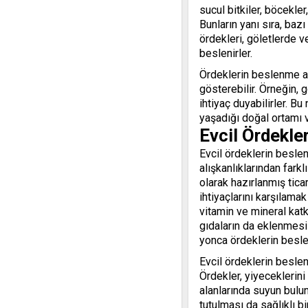
sucul bitkiler, böcekler
Bunların yanı sıra, bazı
ördekleri, göletlerde ve
beslenirler.
Ördeklerin beslenme alı
gösterebilir. Örneğin, 
ihtiyaç duyabilirler. B
yaşadığı doğal ortamı 
Evcil Ördekle
Evcil ördeklerin beslen
alışkanlıklarından farkl
olarak hazırlanmış tica
ihtiyaçlarını karşılama
vitamin ve mineral katkı
gıdaların da eklenmesi 
yonca ördeklerin beslenm
Evcil ördeklerin beslen
Ördekler, yiyeceklerin
alanlarında suyun bulun
tutulması da sağlıklı b