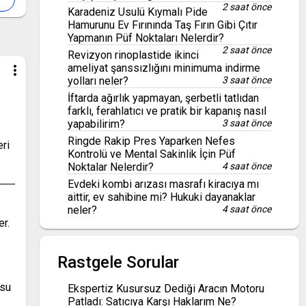
2 saat önce
Karadeniz Usulü Kıymalı Pide
Hamurunu Ev Fırınında Taş Fırın Gibi Çıtır
Yapmanın Püf Noktaları Nelerdir?
2 saat önce
Revizyon rinoplastide ikinci
ameliyat şanssızlığını minimuma indirme
more_vert
yolları neler?
3 saat önce
İftarda ağırlık yapmayan, şerbetli tatlıdan
farklı, ferahlatıcı ve pratik bir kapanış nasıl
yapabilirim?
3 saat önce
Ringde Rakip Pres Yaparken Nefes
eri
Kontrolü ve Mental Sakinlik İçin Püf
Noktalar Nelerdir?
4 saat önce
Evdeki kombi arızası masrafı kiracıya mı
aittir, ev sahibine mi? Hukuki dayanaklar
neler?
4 saat önce
er.
Rastgele Sorular
 su
Ekspertiz Kusursuz Dediği Aracın Motoru
Patladı: Satıcıya Karşı Haklarım Ne?