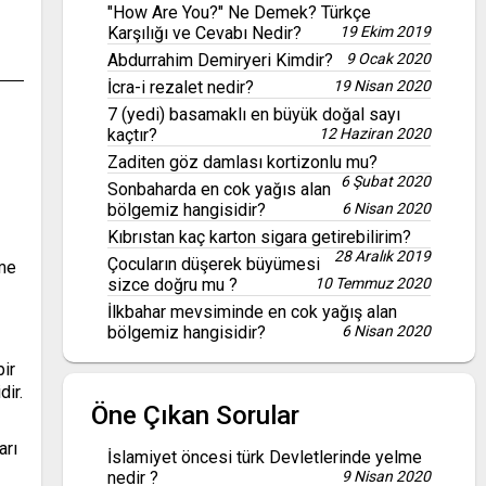
"How Are You?" Ne Demek? Türkçe
Karşılığı ve Cevabı Nedir?
19 Ekim 2019
Abdurrahim Demiryeri Kimdir?
9 Ocak 2020
İcra-i rezalet nedir?
19 Nisan 2020
7 (yedi) basamaklı en büyük doğal sayı
kaçtır?
12 Haziran 2020
Zaditen göz damlası kortizonlu mu?
6 Şubat 2020
Sonbaharda en cok yağıs alan
bölgemiz hangisidir?
6 Nisan 2020
Kıbrıstan kaç karton sigara getirebilirim?
28 Aralık 2019
Çocuların düşerek büyümesi
nme
sizce doğru mu ?
10 Temmuz 2020
İlkbahar mevsiminde en cok yağış alan
bölgemiz hangisidir?
6 Nisan 2020
bir
ir.
Öne Çıkan Sorular
arı
İslamiyet öncesi türk Devletlerinde yelme
nedir ?
9 Nisan 2020