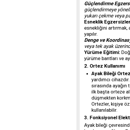
Güçlendirme Egzersi
güçlendirmeye yönelik
yukarı çekme veya pa
Esneklik Egzersizler
esnekliğini artırmak,
yapılır.
Denge ve Koordinasy
veya tek ayak üzerind
Yürüme Eğitimi:
Doğr
yürüme bantları ve ay
2. Ortez Kullanımı
Ayak Bileği Ortez
yardımcı cihazdır
sırasında ayağın t
ilk başta orteze a
düşmekten korkmad
Ortezler, kişiye öz
kullanılabilir.
3. Fonksiyonel Elek
Ayak bileği çevresinde