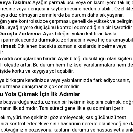
veya Takılma:
Ayağın parmak ucu veya ön kısmı yere takılır, 
emesine veya dengesini kaybetmesine neden olabilir. Özellikle
 veya düz olmayan zeminlerde bu durum daha sık yaşanır.
ın yere kontrolsüzce çarpması, genellikle yüksek ve belirgin 
r. Bu, ayağın yere düşüşünü kontrol edemediğinin bir işaretidir.
uruşta Zorlanma:
Ayak bileğini yukarı kaldıran kaslar
kişi parmak ucunda durmakta zorlanabilir veya hiç duramayabili
Erimesi:
Etkilenen bacakta zamanla kaslarda incelme veya
ir.
 ciddi sonuçlardan biridir. Ayak bileği düşüklüğü olan kişiler
i ölçüde artar. Bu durum hem fiziksel yaralanmalara hem de
işide korku ve kaygıya yol açabilir.
eya birkaçını kendinizde veya yakınlarınızda fark ediyorsanız,
ir uzmana danışmanız çok önemlidir.
u Yola Çıkmak İçin İlk Adımlar
le başvurduğunuzda, uzman bir hekimin kapısını çalmak, doğ
anın ilk adımıdır. Tanı süreci genellikle şu adımları içerir:
ekim, yürüme şeklinizi gözlemleyecek, kas gücünüzü test
inizi kontrol edecek ve sinir hasarının nerede olabileceğine d
ır. Ayağınızın pozisyonu, kasların durumu ve hassasiyet alanl