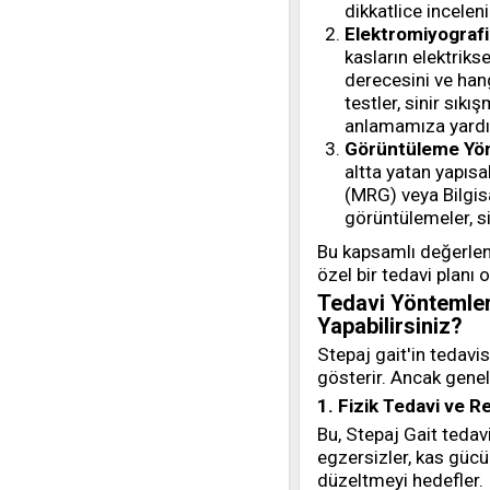
dikkatlice inceleni
Elektromiyografi 
kasların elektriks
derecesini ve hang
testler, sinir sık
anlamamıza yardı
Görüntüleme Yön
altta yatan yapıs
(MRG) veya Bilgis
görüntülemeler, si
Bu kapsamlı değerlend
özel bir tedavi planı o
Tedavi Yöntemleri
Yapabilirsiniz?
Stepaj gait'in tedavi
gösterir. Ancak genel
1. Fizik Tedavi ve R
Bu, Stepaj Gait tedav
egzersizler, kas gücü
düzeltmeyi hedefler.