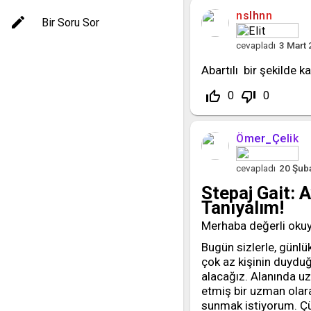
nslhnn
Bir Soru Sor
cevapladı
3 Mart
Abartılı bir şekilde 
thumb_up_off_alt
thumb_down_off_alt
0
0
Ömer_Çelik
cevapladı
20 Şub
Stepaj Gait: 
Tanıyalım!
Merhaba değerli okuy
Bugün sizlerle, günlü
çok az kişinin duydu
alacağız. Alanında uz
etmiş bir uzman olara
sunmak istiyorum. Çün