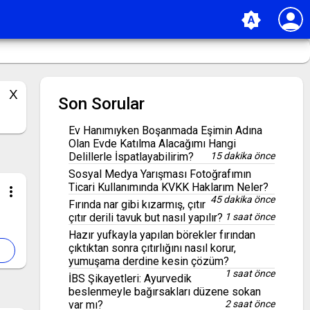
person
brightness_auto
Son Sorular
Ev Hanımıyken Boşanmada Eşimin Adına
Olan Evde Katılma Alacağımı Hangi
Delillerle İspatlayabilirim?
15 dakika önce
Sosyal Medya Yarışması Fotoğrafımın
Ticari Kullanımında KVKK Haklarım Neler?
more_vert
45 dakika önce
Fırında nar gibi kızarmış, çıtır
çıtır derili tavuk but nasıl yapılır?
1 saat önce
Hazır yufkayla yapılan börekler fırından
çıktıktan sonra çıtırlığını nasıl korur,
yumuşama derdine kesin çözüm?
1 saat önce
İBS Şikayetleri: Ayurvedik
beslenmeyle bağırsakları düzene sokan
var mı?
2 saat önce