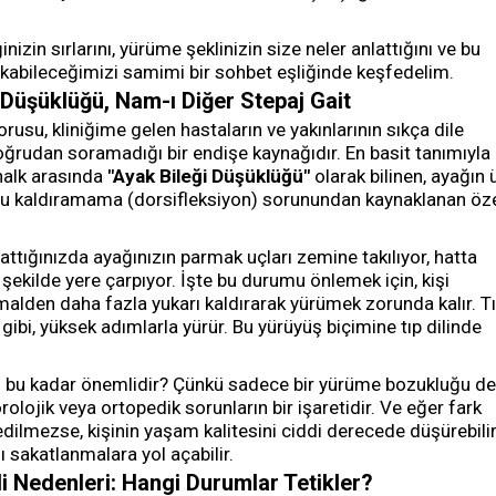
inizin sırlarını, yürüme şeklinizin size neler anlattığını ve bu
ıkabileceğimizi samimi bir sohbet eşliğinde keşfedelim.
i Düşüklüğü, Nam-ı Diğer Stepaj Gait
orusu, kliniğime gelen hastaların ve yakınlarının sıkça dile
oğrudan soramadığı bir endişe kaynağıdır. En basit tanımıyla
 halk arasında
"Ayak Bileği Düşüklüğü"
olarak bilinen, ayağın 
ru kaldıramama (dorsifleksiyon) sorunundan kaynaklanan öz
attığınızda ayağınızın parmak uçları zemine takılıyor, hatta
 şekilde yere çarpıyor. İşte bu durumu önlemek için, kişi
rmalden daha fazla yukarı kaldırarak yürümek zorunda kalır. Tı
ibi, yüksek adımlarla yürür. Bu yürüyüş biçimine tıp dilinde
 bu kadar önemlidir? Çünkü sadece bir yürüme bozukluğu değ
rolojik veya ortopedik sorunların bir işaretidir. Ve eğer fark
dilmezse, kişinin yaşam kalitesini ciddi derecede düşürebilir
 sakatlanmalara yol açabilir.
zli Nedenleri: Hangi Durumlar Tetikler?