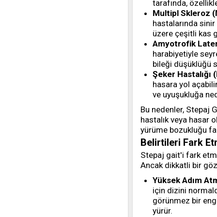
tarafında, özellikl
Multipl Skleroz 
hastalarında sini
üzere çeşitli kas g
Amyotrofik Later
harabiyetiyle seyre
bileği düşüklüğü sı
Şeker Hastalığı (
hasara yol açabili
ve uyuşukluğa nede
Bu nedenler, Stepaj Ga
hastalık veya hasar o
yürüme bozukluğu far
Belirtileri Fark 
Stepaj gait'i fark et
Ancak dikkatli bir göz
Yüksek Adım At
için dizini norma
görünmez bir enge
yürür.