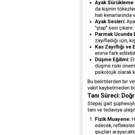
Ayak Sürükleme 
da kişinin tökezl
halı kenarlarında
Ayak Sesleri:
Ayağ
"şlap" sesi çıkarı
Parmak Ucunda D
zayıfladığı için, 
Kas Zayıflığı ve 
erime fark edilebil
Düşme Eğilimi:
En
düşme riski öneml
psikolojik olarak k
Bu belirtilerden bir v
vakit kaybetmeden b
Tanı Süreci: Doğr
Stepaj gait şüphesiy
tanı ve tedaviye ulaşm
Fizik Muayene:
H
edecek, refleksler
ipuçları arayacakt