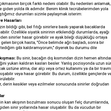
çıkmasının birçok farklı nedeni olabilir. Bu nedenleri anlamak,
e giden yolda ilk adımdır. Benim klinik tecrübelerimden yola
laştığımız durumları sizinle paylaşmak isterim:
ve Hasarları
n bildiği gibi, bel fıtığı sinirlere baskı yaparak bacaklarda
ilir. Özellikle siyatik sinirinin etkilendiği durumlarda, ayağı
iden sinirler hasar görebilir ve ayak bileği düşüklüğü ortaya
me gelen birçok hasta, "Önce belimde ağrı başladı, sonra bir
stediğim gibi kaldıramıyorum," diyerek bu durumu dile
ıkışması:
Bu sinir, bacağın dış kısmından dizin hemen altında
ğini yukarı kaldıran kasları besler. Yanlış pozisyonda uzun sü
ak üstüne atma, dar alçı veya ortez kullanımı ya da bir trav
kışabilir veya hasar görebilir. Bu durum, özellikle gençlerde v
ülebilir.
ar, derin kesikler veya ezilmeler sonucunda sinirler doğrudan
lar
n kan akışının bozulması sonucu oluşan felç durumlarında,
iden sinir yollarında hasar oluşabilir. Bu da vücudun bir