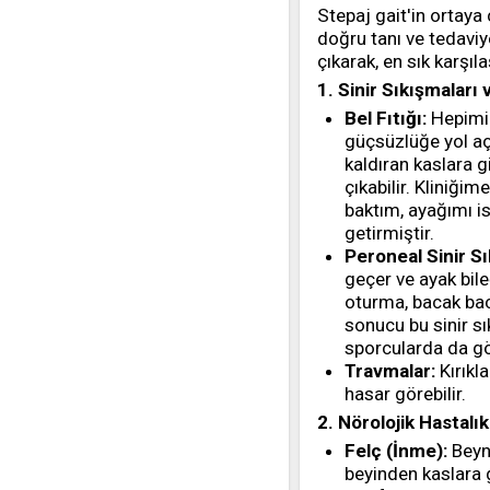
Stepaj gait'in ortaya 
doğru tanı ve tedaviy
çıkarak, en sık karşı
1. Sinir Sıkışmaları 
Bel Fıtığı:
Hepimizi
güçsüzlüğe yol açab
kaldıran kaslara g
çıkabilir. Kliniği
baktım, ayağımı i
getirmiştir.
Peroneal Sinir S
geçer ve ayak bile
oturma, bacak bac
sonucu bu sinir sı
sporcularda da gör
Travmalar:
Kırıkl
hasar görebilir.
2. Nörolojik Hastalık
Felç (İnme):
Beyni
beyinden kaslara g