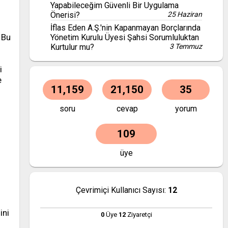
Yapabileceğim Güvenli Bir Uygulama
Önerisi?
25 Haziran
İflas Eden A.Ş.'nin Kapanmayan Borçlarında
 Bu
Yönetim Kurulu Üyesi Şahsi Sorumluluktan
Kurtulur mu?
3 Temmuz
i
e
11,159
21,150
35
soru
cevap
yorum
109
üye
Çevrimiçi Kullanıcı Sayısı:
12
ini
0
Üye
12
Ziyaretçi