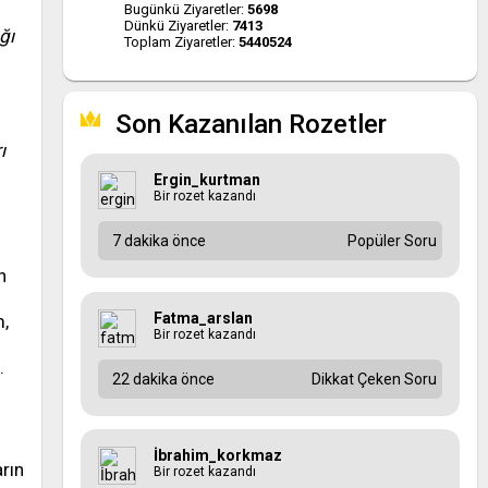
Bugünkü Ziyaretler:
5698
Dünkü Ziyaretler:
7413
ğı
Toplam Ziyaretler:
5440524
Son Kazanılan Rozetler
ı
Ergin_kurtman
Bir rozet kazandı
7 dakika önce
Popüler Soru
n
Fatma_arslan
m,
Bir rozet kazandı
.
22 dakika önce
Dikkat Çeken Soru
İbrahim_korkmaz
arın
Bir rozet kazandı