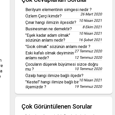
Berilyum elementinin simgesi nedir ?
26 Mart 2020
Özlem Çerçi kimdir?
10 Nisan 2021
Çınar hangi ilimizin ilçesidir?
8 Ekim 2021
Businesman ne demektir?
10 Nisan 2021
"Eşek kadar adam olmak"
sözünün anlamı nedir?
16 Şubat 2021
"Gıcık olmak" sözünün anlamı nedir ?
27 Temmuz 2020
Eski kafalı olmak deyiminin
anlamı nedir?
12 Temmuz 2020
n
Çocuların düşerek büyümesi sizce doğru
re
mu ?
10 Temmuz 2020
ma
Özalp hangi ilimize bağlı ilçedir?
e
10 Nisan 2021
"Kestel" hangi ilimize bağlı bir
ilçemizdir ?
19 Temmuz 2020
Çok Görüntülenen Sorular