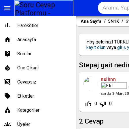
menu
Ana Sayfa
5N1K
St
Hareketler
Anasayfa
Hoş geldiniz! TÜRK
kayıt olun
veya
giriş 
Sorular
Stepaj gait nedi
Öne Çıkan!
nslhnn
Cevapsız
sordu
3 Mart 2
Etiketler
thumb_up_off_alt
thumb_down_off_alt
0
0
Kategoriler
2
Cevap
Üyeler