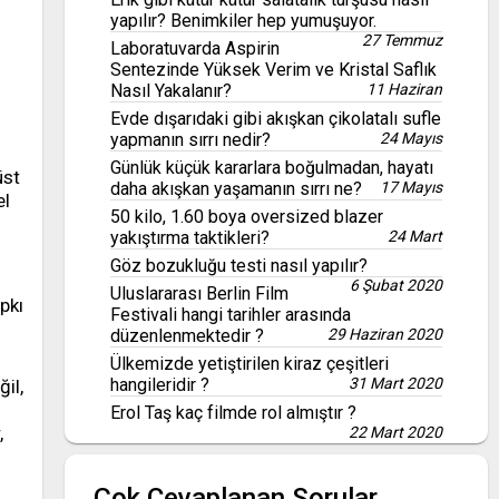
yapılır? Benimkiler hep yumuşuyor.
27 Temmuz
Laboratuvarda Aspirin
Sentezinde Yüksek Verim ve Kristal Saflık
Nasıl Yakalanır?
11 Haziran
Evde dışarıdaki gibi akışkan çikolatalı sufle
yapmanın sırrı nedir?
24 Mayıs
Günlük küçük kararlara boğulmadan, hayatı
üst
daha akışkan yaşamanın sırrı ne?
17 Mayıs
el
50 kilo, 1.60 boya oversized blazer
yakıştırma taktikleri?
24 Mart
Göz bozukluğu testi nasıl yapılır?
6 Şubat 2020
Uluslararası Berlin Film
pkı
Festivali hangi tarihler arasında
düzenlenmektedir ?
29 Haziran 2020
Ülkemizde yetiştirilen kiraz çeşitleri
hangileridir ?
31 Mart 2020
il,
Erol Taş kaç filmde rol almıştır ?
,
22 Mart 2020
Çok Cevaplanan Sorular