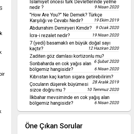
İslamiyet öncesi türk Devletlerinde yelme
nedir ?
9 Nisan 2020
MS
"How Are You?" Ne Demek? Türkçe
Karşılığı ve Cevabı Nedir?
19 Ekim 2019
Abdurrahim Demiryeri Kimdir?
9 Ocak 2020
ak
İcra-i rezalet nedir?
19 Nisan 2020
7 (yedi) basamaklı en büyük doğal sayı
kaçtır?
12 Haziran 2020
k
Zaditen göz damlası kortizonlu mu?
6 Şubat 2020
Sonbaharda en cok yağıs alan
bölgemiz hangisidir?
6 Nisan 2020
bir
Kıbrıstan kaç karton sigara getirebilirim?
28 Aralık 2019
Çocuların düşerek büyümesi
sizce doğru mu ?
10 Temmuz 2020
İlkbahar mevsiminde en cok yağış alan
bölgemiz hangisidir?
6 Nisan 2020
k
Öne Çıkan Sorular