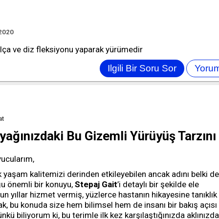
 2020
kalça ve diz fleksiyonu yaparak yürümedir
at
Ayağınızdaki Bu Gizemli Yürüyüş Tarzını
ucularım,
k yaşam kalitemizi derinden etkileyebilen ancak adını belki de
ğu önemli bir konuyu,
Stepaj Gait
’i detaylı bir şekilde ele
un yıllar hizmet vermiş, yüzlerce hastanın hikayesine tanıklık
k, bu konuda size hem bilimsel hem de insanı bir bakış açısı
kü biliyorum ki, bu terimle ilk kez karşılaştığınızda aklınızda