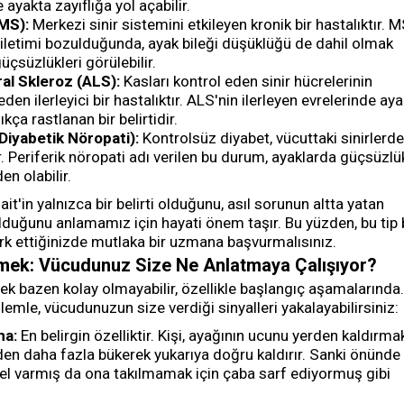
e ayakta zayıflığa yol açabilir.
(MS):
Merkezi sinir sistemini etkileyen kronik bir hastalıktır. 
r iletimi bozulduğunda, ayak bileği düşüklüğü de dahil olmak
üçsüzlükleri görülebilir.
al Skleroz (ALS):
Kasları kontrol eden sinir hücrelerinin
den ilerleyici bir hastalıktır. ALS'nin ilerleyen evrelerinde ay
kça rastlanan bir belirtidir.
Diyabetik Nöropati):
Kontrolsüz diyabet, vücuttaki sinirlerde
r. Periferik nöropati adı verilen bu durum, ayaklarda güçsüzlü
n olabilir.
it'in yalnızca bir belirti olduğunu, asıl sorunun altta yatan
lduğunu anlamamız için hayati önem taşır. Bu yüzden, bu tip 
k ettiğinizde mutlaka bir uzmana başvurmalısınız.
Etmek: Vücudunuz Size Ne Anlatmaya Çalışıyor?
mek bazen kolay olmayabilir, özellikle başlangıç aşamalarında.
lemle, vücudunuzun size verdiği sinyalleri yakalayabilirsiniz:
ma:
En belirgin özelliktir. Kişi, ayağının ucunu yerden kaldırma
lden daha fazla bükerek yukarıya doğru kaldırır. Sanki önünde
l varmış da ona takılmamak için çaba sarf ediyormuş gibi