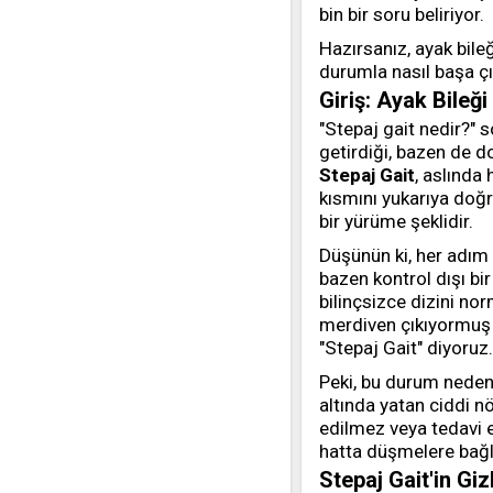
bin bir soru beliriyor.
Hazırsanız, ayak bileğ
durumla nasıl başa ç
Giriş: Ayak Bileğ
"Stepaj gait nedir?" s
getirdiği, bazen de d
Stepaj Gait
, aslında
kısmını yukarıya doğ
bir yürüme şeklidir.
Düşünün ki, her adım 
bazen kontrol dışı bir
bilinçsizce dizini no
merdiven çıkıyormuş g
"Stepaj Gait" diyoruz.
Peki, bu durum neden
altında yatan ciddi nö
edilmez veya tedavi e
hatta düşmelere bağlı
Stepaj Gait'in Gi