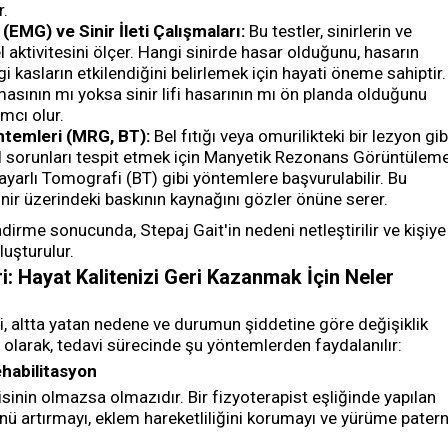
r.
(EMG) ve Sinir İleti Çalışmaları:
Bu testler, sinirlerin ve
el aktivitesini ölçer. Hangi sinirde hasar olduğunu, hasarın
i kasların etkilendiğini belirlemek için hayati öneme sahiptir.
ışmasının mı yoksa sinir lifi hasarının mı ön planda olduğunu
mcı olur.
temleri (MRG, BT):
Bel fıtığı veya omurilikteki bir lezyon gib
al sorunları tespit etmek için Manyetik Rezonans Görüntülem
ayarlı Tomografi (BT) gibi yöntemlere başvurulabilir. Bu
nir üzerindeki baskının kaynağını gözler önüne serer.
irme sonucunda, Stepaj Gait'in nedeni netleştirilir ve kişiye
luşturulur.
: Hayat Kalitenizi Geri Kazanmak İçin Neler
si, altta yatan nedene ve durumun şiddetine göre değişiklik
 olarak, tedavi sürecinde şu yöntemlerden faydalanılır:
ehabilitasyon
isinin olmazsa olmazıdır. Bir fizyoterapist eşliğinde yapılan
nü artırmayı, eklem hareketliliğini korumayı ve yürüme patern