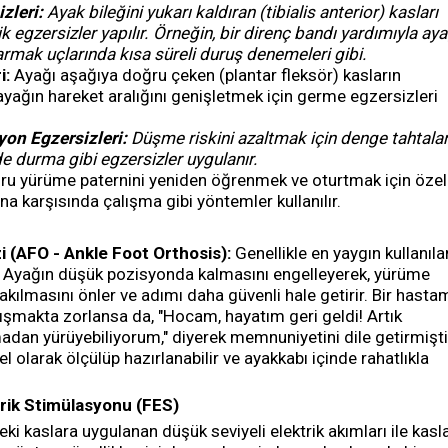
zleri:
Ayak bileğini yukarı kaldıran (tibialis anterior) kasları
 egzersizler yapılır. Örneğin, bir direnç bandı yardımıyla aya
rmak uçlarında kısa süreli duruş denemeleri gibi.
i:
Ayağı aşağıya doğru çeken (plantar fleksör) kasların
 ayağın hareket aralığını genişletmek için germe egzersizleri
on Egzersizleri:
Düşme riskini azaltmak için denge tahtalar
e durma gibi egzersizler uygulanır.
u yürüme paternini yeniden öğrenmek ve oturtmak için özel
na karşısında çalışma gibi yöntemler kullanılır.
i (AFO - Ankle Foot Orthosis):
Genellikle en yaygın kullanıla
. Ayağın düşük pozisyonda kalmasını engelleyerek, yürüme
akılmasını önler ve adımı daha güvenli hale getirir. Bir hasta
lışmakta zorlansa da, "Hocam, hayatım geri geldi! Artık
an yürüyebiliyorum," diyerek memnuniyetini dile getirmişti
el olarak ölçülüp hazırlanabilir ve ayakkabı içinde rahatlıkla
trik Stimülasyonu (FES)
ki kaslara uygulanan düşük seviyeli elektrik akımları ile kasl