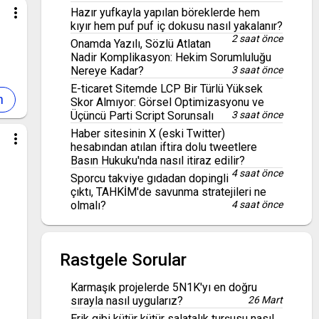
more_vert
Hazır yufkayla yapılan böreklerde hem
kıyır hem puf puf iç dokusu nasıl yakalanır?
2 saat önce
Onamda Yazılı, Sözlü Atlatan
Nadir Komplikasyon: Hekim Sorumluluğu
Nereye Kadar?
3 saat önce
E-ticaret Sitemde LCP Bir Türlü Yüksek
Skor Almıyor: Görsel Optimizasyonu ve
Üçüncü Parti Script Sorunsalı
3 saat önce
Haber sitesinin X (eski Twitter)
more_vert
hesabından atılan iftira dolu tweetlere
Basın Hukuku'nda nasıl itiraz edilir?
4 saat önce
Sporcu takviye gıdadan dopingli
çıktı, TAHKİM'de savunma stratejileri ne
olmalı?
4 saat önce
Rastgele Sorular
Karmaşık projelerde 5N1K'yı en doğru
sırayla nasıl uygularız?
26 Mart
Erik gibi kütür kütür salatalık turşusu nasıl