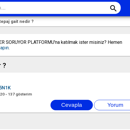
search
epaj gait nedir ?
LER SORUYOR PLATFORMU'na katılmak ister misiniz? Hemen
yapın
.
r ?
5N1K
020
137
gösterim