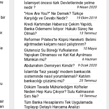
bu
İslamiyet öncesi türk Devletlerinde yelme
nedir ?
9 Nisan 2020
"How Are You?" Ne Demek? Türkçe
bir
Karşılığı ve Cevabı Nedir?
19 Ekim 2019
Kredi Kartımdan Habersiz Çekim Yapıldı,
Banka Ödememi İstiyor: Hukuki Süreç Ne
r.
Olmalı?
13 Temmuz
Reformer Pilates'te Köprü Hareketi: Belimi
ağrıtmadan kalçamı nasıl çalıştırırım?
de
10 Mayıs
Glutensiz Su Böreği Yufkalarının
Yapışkan Olmaması ve Kat Kat Ayrılması
Mümkün mü?
6 Haziran
Abdurrahim Demiryeri Kimdir?
9 Ocak 2020
İslam'da 'faiz yasağı' modern bankacılık
sisteminde nasıl yorumlanmalı? Katılım
bankacılığı çözümü mü?
25 Temmuz
ru
Döküm Tavada Mühürlediğim Köfteler
Neden Hep Kuru Çıkıyor? Sulu Kalmasının
Sırrı Ne?
19 Temmuz
air
Tüm Banka Hesaplarımı Tek Uygulamada
arı
Toplayıp Detaylı Harcama Analizi