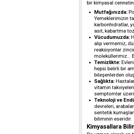
bir kimyasal cenneti
Mutfağınızda:
Piş
Yemeklerimizin tad
karbonhidratlar, y
asit, kabartma to
Vücudumuzda:
H
alıp vermemiz, d
reaksiyonlar zinci
moleküllerimiz... 
Temizlikte:
Evleri
hepsi belirli bir 
bileşenlerden oluş
Sağlıkta:
Hastaland
vitamin takviyeleri
semptomlar üzerind
Teknoloji ve End
devreleri, arabalar
sentetik kumaşla
biliminin eseridir.
Kimyasallara Bil