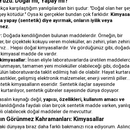
 Yüzü: Doğal mı, Yapay mı?
ıkça karşılaştığım yanılgılardan biri şudur: "Doğal olan her şe
 şey kötüdür." Oysa ki gerçekler bundan çok farklıdır.
Kimyasa
 yapay (sentetik) diye ayırmak, onların iyilik veya
emez.
:
Doğada kendiliğinden bulunan maddelerdir. Örneğin, bir
, bir çiçekteki kokuyu veren moleküller, arı zehiri, yılan zehiri
ız... Hepsi doğal kimyasallardır. Ve gördüğünüz gibi, doğad
k kimyasal madde de vardır.
kimyasallar:
İnsan eliyle laboratuvarlarda üretilen maddelerd
lunmayan, tamamen yeni moleküller olabileceği gibi, doğada
lün laboratuvarda taklit edilmiş hali de olabilir. Hayat kurtar
plastikler, gelişmiş elektronik malzemeler, enerji verimli piller...
tetik kimyasalların eseridir. Sentetik ilaçlar sayesinde
kurtarılıyor, sentetik gübreler sayesinde dünya doyuyor.
asalın kaynağı değil,
yapısı, özellikleri, kullanım amacı ve
anıldığında faydalı olan birçok sentetik madde varken, yanlı
keli olabilecek doğal maddeler de mevcuttur.
ın Görünmez Kahramanları: Kimyasallar
aki dünyaya biraz daha farklı bakmanızı rica ediyorum. Aslın