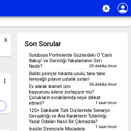
person
brightness_auto
Son Sorular
Suluboya Portrelerde Gözlerdeki O 'Canlı
Bakışı' ve Derinliği Yakalamanın Sırrı
Nedir?
26 dakika önce
Baldo pirinçle lokanta usulü, tane tane
tereyağlı pilavın ustalık sırları!
more_vert
56 dakika önce
Ev alarak ikamet izni
başvurusu ailece zorlaşıyor mu?
Çocukların evraklarında neye dikkat
etmeli?
1 saat önce
120+ Dakikalık Türk Dizilerinde Senaryo
Gevşekliği ve Ana Karakterin Tutarlılığı:
Yazar Odaları Nasıl Bir Çıkmazda?
1 saat önce
İnsülin Direnciyle Mücadele