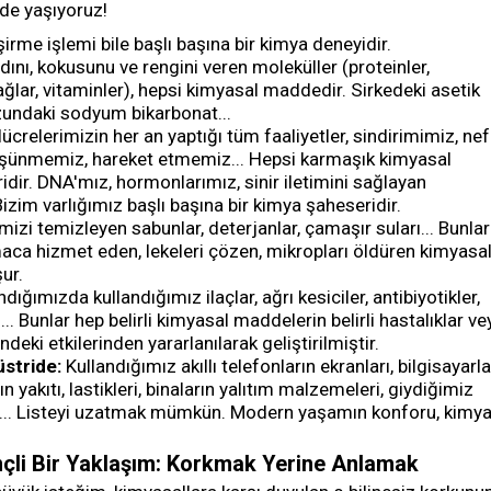
nde yaşıyoruz!
irme işlemi bile başlı başına bir kimya deneyidir.
ını, kokusunu ve rengini veren moleküller (proteinler,
ağlar, vitaminler), hepsi kimyasal maddedir. Sirkedeki asetik
zundaki sodyum bikarbonat...
ücrelerimizin her an yaptığı tüm faaliyetler, sindirimimiz, ne
üşünmemiz, hareket etmemiz... Hepsi karmaşık kimyasal
ridir. DNA'mız, hormonlarımız, sinir iletimini sağlayan
Bizim varlığımız başlı başına bir kimya şaheseridir.
mizi temizleyen sabunlar, deterjanlar, çamaşır suları... Bunlar
amaca hizmet eden, lekeleri çözen, mikropları öldüren kimyasa
ur.
ığımızda kullandığımız ilaçlar, ağrı kesiciler, antibiyotikler,
... Bunlar hep belirli kimyasal maddelerin belirli hastalıklar ve
eki etkilerinden yararlanılarak geliştirilmiştir.
üstride:
Kullandığımız akıllı telefonların ekranları, bilgisayarla
ın yakıtı, lastikleri, binaların yalıtım malzemeleri, giydiğimiz
r... Listeyi uzatmak mümkün. Modern yaşamın konforu, kimy
inçli Bir Yaklaşım: Korkmak Yerine Anlamak