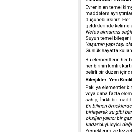
Evrenin en temel ki
maddelere ayrıştırıla
düşünebilirsiniz. Her
geldiklerinde kelimele
Nefes almamızı sağ
Suyun temel bileşeni
Yaşamın yapı taşı ol
Günlük hayatta kulla
Bu elementlerin her bi
her birinin kimlik kar
belirli bir düzen içind
Bileşikler: Yeni Kimli
Peki ya elementler bi
veya daha fazla elem
sahip, farklı bir mad
En bilinen örneklerde
birleşerek su gibi ba
oksijen yakıcı bir ga
kadar
büyüleyici
deği
Yemeklerimize lezze