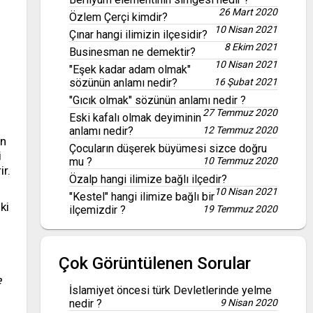
26 Mart 2020
Özlem Çerçi kimdir?
10 Nisan 2021
Çınar hangi ilimizin ilçesidir?
8 Ekim 2021
Businesman ne demektir?
10 Nisan 2021
"Eşek kadar adam olmak"
sözünün anlamı nedir?
16 Şubat 2021
"Gıcık olmak" sözünün anlamı nedir ?
27 Temmuz 2020
Eski kafalı olmak deyiminin
anlamı nedir?
12 Temmuz 2020
in
Çocuların düşerek büyümesi sizce doğru
i
mu ?
10 Temmuz 2020
ir.
Özalp hangi ilimize bağlı ilçedir?
10 Nisan 2021
"Kestel" hangi ilimize bağlı bir
ki
ilçemizdir ?
19 Temmuz 2020
Çok Görüntülenen Sorular
e
İslamiyet öncesi türk Devletlerinde yelme
nedir ?
9 Nisan 2020