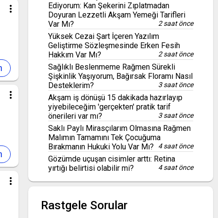
Ediyorum: Kan Şekerini Zıplatmadan
more_vert
Doyuran Lezzetli Akşam Yemeği Tarifleri
Var Mı?
2 saat önce
Yüksek Cezai Şart İçeren Yazılım
Geliştirme Sözleşmesinde Erken Fesih
Hakkım Var Mı?
2 saat önce
Sağlıklı Beslenmeme Rağmen Sürekli
Şişkinlik Yaşıyorum, Bağırsak Floramı Nasıl
Desteklerim?
3 saat önce
more_vert
Akşam iş dönüşü 15 dakikada hazırlayıp
yiyebileceğim 'gerçekten' pratik tarif
önerileri var mı?
3 saat önce
Saklı Paylı Mirasçılarım Olmasına Rağmen
Malımın Tamamını Tek Çocuğuma
Bırakmanın Hukuki Yolu Var Mı?
4 saat önce
Gözümde uçuşan cisimler arttı: Retina
yırtığı belirtisi olabilir mi?
4 saat önce
more_vert
Rastgele Sorular