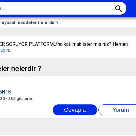
search
myasal maddeler nelerdir ?
LER SORUYOR PLATFORMU'na katılmak ister misiniz? Hemen
yapın
.
er nelerdir ?
5N1K
020
235
gösterim