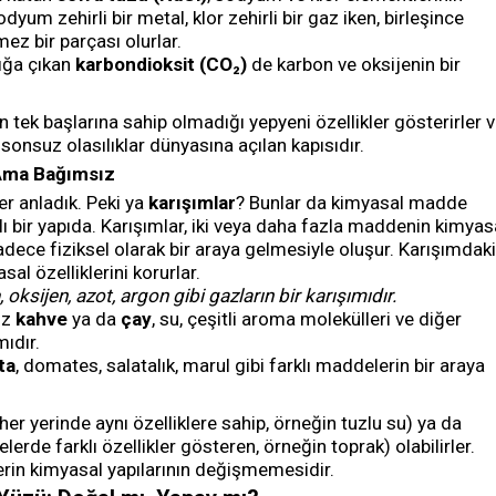
dyum zehirli bir metal, klor zehirli bir gaz iken, birleşince
ez bir parçası olurlar.
ığa çıkan
karbondioksit (CO₂)
de karbon ve oksijenin bir
in tek başlarına sahip olmadığı yepyeni özellikler gösterirler 
sonsuz olasılıklar dünyasına açılan kapısıdır.
e Ama Bağımsız
er anladık. Peki ya
karışımlar
? Bunlar da kimyasal madde
lı bir yapıda. Karışımlar, iki veya daha fazla maddenin kimyas
ece fiziksel olarak bir araya gelmesiyle oluşur. Karışımdaki
al özelliklerini korurlar.
, oksijen, azot, argon gibi gazların bir karışımıdır.
iz
kahve
ya da
çay
, su, çeşitli aroma molekülleri ve diğer
mıdır.
ta
, domates, salatalık, marul gibi farklı maddelerin bir araya
er yerinde aynı özelliklere sahip, örneğin tuzlu su) ya da
elerde farklı özellikler gösteren, örneğin toprak) olabilirler.
erin kimyasal yapılarının değişmemesidir.