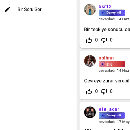
bsr12
Bir Soru Sor
cevapladı
14 Haz
Bir tepkiye sonucu ol
thumb_up_off_alt
thumb_down_off_alt
0
0
nslhnn
cevapladı
14 Haz
Çevreye zarar verebi
thumb_up_off_alt
thumb_down_off_alt
0
0
efe_acar
cevapladı
17 May