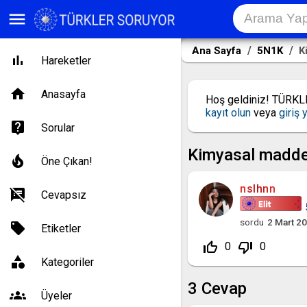
menu
Ana Sayfa
5N1K
Ki
Hareketler
Anasayfa
Hoş geldiniz! TÜRK
kayıt olun
veya
giriş 
Sorular
Kimyasal maddel
Öne Çıkan!
nslhnn
Cevapsız
sordu
2 Mart 2
Etiketler
thumb_up_off_alt
thumb_down_off_alt
0
0
Kategoriler
3
Cevap
Üyeler