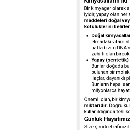
Kimyasalların İki
Bir kimyager olarak s
iyidir, yapay olan her
maddeleri doğal veya
kötülüklerini belirl
Doğal kimyasallar
elmadaki vitaminler
hatta bizim DNA'm
zehirli olan birço
Yapay (sentetik) 
Bunlar doğada bu
bulunan bir molekü
ilaçlar, dayanıklı 
Bunların hepsi sen
milyonlarca hayat 
Önemli olan, bir kimy
miktarıdır.
Doğru kull
kullanıldığında tehli
Günlük Hayatımız
Size şimdi etrafınızd