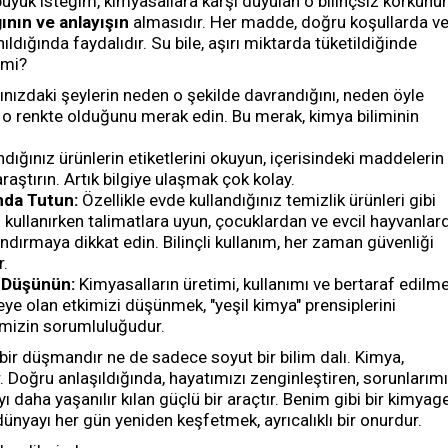
üyük isteğim, kimyasallara karşı duyulan o bilinçsiz korkunu
ygının ve anlayışın
almasıdır. Her madde, doğru koşullarda v
ldığında faydalıdır. Su bile, aşırı miktarda tüketildiğinde
l mi?
ınızdaki şeylerin neden o şekilde davrandığını, neden öyle
o renkte olduğunu merak edin. Bu merak, kimya biliminin
dığınız ürünlerin etiketlerini okuyun, içerisindeki maddelerin
raştırın. Artık bilgiye ulaşmak çok kolay.
nda Tutun:
Özellikle evde kullandığınız temizlik ürünleri gibi
 kullanırken talimatlara uyun, çocuklardan ve evcil hayvanlar
ndırmaya dikkat edin. Bilinçli kullanım, her zaman güvenliği
r.
i Düşünün:
Kimyasalların üretimi, kullanımı ve bertaraf edilm
ye olan etkimizi düşünmek, "yeşil kimya" prensiplerini
izin sorumluluğudur.
ir düşmandır ne de sadece soyut bir bilim dalı. Kimya,
. Doğru anlaşıldığında, hayatımızı zenginleştiren, sorunlarım
 daha yaşanılır kılan güçlü bir araçtır. Benim gibi bir kimyag
dünyayı her gün yeniden keşfetmek, ayrıcalıklı bir onurdur.