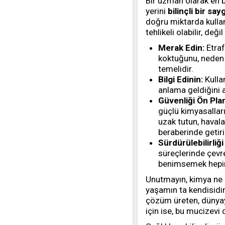
Bir uzman olarak en b
yerini
bilinçli bir sa
doğru miktarda kullanı
tehlikeli olabilir, deği
Merak Edin:
Etraf
koktuğunu, neden 
temelidir.
Bilgi Edinin:
Kullan
anlama geldiğini a
Güvenliği Ön Pla
güçlü kimyasalları
uzak tutun, havala
beraberinde getiri
Sürdürülebilirliğ
süreçlerinde çevre
benimsemek hepim
Unutmayın, kimya ne b
yaşamın ta kendisidir
çözüm üreten, dünyayı
için ise, bu mucizevi 