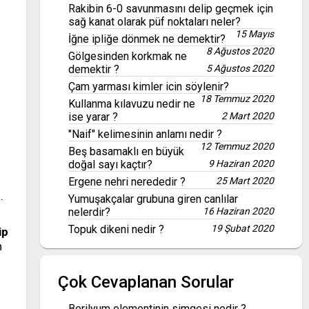
Rakibin 6-0 savunmasını delip geçmek için
sağ kanat olarak püf noktaları neler?
15 Mayıs
İğne ipliğe dönmek ne demektir?
8 Ağustos 2020
Gölgesinden korkmak ne
demektir ?
5 Ağustos 2020
Çam yarması kimler icin söylenir?
18 Temmuz 2020
Kullanma kılavuzu nedir ne
ise yarar ?
2 Mart 2020
"Naif" kelimesinin anlamı nedir ?
12 Temmuz 2020
Beş basamaklı en büyük
doğal sayı kaçtır?
9 Haziran 2020
Ergene nehri nerededir ?
25 Mart 2020
.
Yumuşakçalar grubuna giren canlılar
nelerdir?
16 Haziran 2020
Topuk dikeni nedir ?
19 Şubat 2020
ip
n
Çok Cevaplanan Sorular
Berilyum elementinin simgesi nedir ?