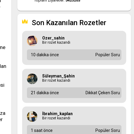
n
Toplam Ziyaretler:
5425203
e
Son Kazanılan Rozetler
Ozer_sahin
Bir rozet kazandı
 ne
10 dakika önce
Popüler Soru
dan
Süleyman_Şahin
Bir rozet kazandı
esi
21 dakika önce
Dikkat Çeken Soru
ıza
İbrahim_kaplan
Bir rozet kazandı
er
1 saat önce
Popüler Soru