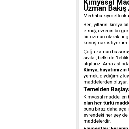
Kimyasal Madd
Uzman Bakış A
Merhaba kıymetli oku
Ben, yıllarını kimya b
etmiş, evrenin bu gö
bir uzman olarak bugü
konuşmak istiyorum
Çoğu zaman bu soruy
sıvılar, belki de "tehl
algılarız. Ama aslınd
Kimya, hayatımızın t
yemek, giydiğimiz kıy
maddelerden oluşur. 
Temelden Başlaya
Kimyasal madde, en b
olan her türlü madd
bunu biraz daha açalı
evrendeki her şey de 
maddelerdir.
Elementler: Evrenin 