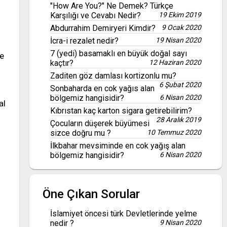
"How Are You?" Ne Demek? Türkçe
Karşılığı ve Cevabı Nedir?
19 Ekim 2019
Abdurrahim Demiryeri Kimdir?
9 Ocak 2020
İcra-i rezalet nedir?
19 Nisan 2020
7 (yedi) basamaklı en büyük doğal sayı
ve
kaçtır?
12 Haziran 2020
Zaditen göz damlası kortizonlu mu?
6 Şubat 2020
Sonbaharda en cok yağıs alan
bölgemiz hangisidir?
6 Nisan 2020
al
Kıbrıstan kaç karton sigara getirebilirim?
28 Aralık 2019
Çocuların düşerek büyümesi
sizce doğru mu ?
10 Temmuz 2020
İlkbahar mevsiminde en cok yağış alan
bölgemiz hangisidir?
6 Nisan 2020
Öne Çıkan Sorular
İslamiyet öncesi türk Devletlerinde yelme
nedir ?
9 Nisan 2020