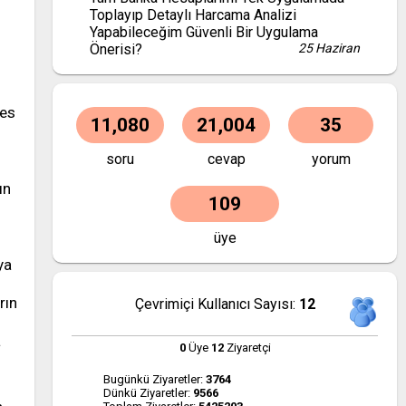
Toplayıp Detaylı Harcama Analizi
Yapabileceğim Güvenli Bir Uygulama
Önerisi?
25 Haziran
fes
11,080
21,004
35
soru
cevap
yorum
ın
109
l
üye
ya
rın
Çevrimiçi Kullanıcı Sayısı:
12
a
0
Üye
12
Ziyaretçi
Bugünkü Ziyaretler:
3764
Dünkü Ziyaretler:
9566