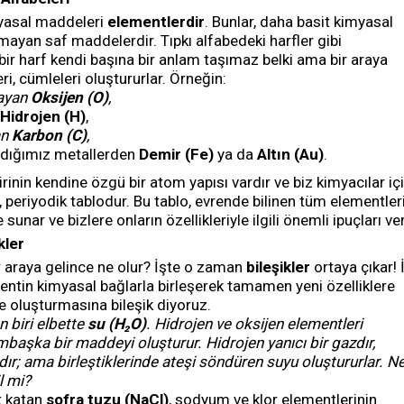
myasal maddeleri
elementlerdir
. Bunlar, daha basit kimyasal
mayan saf maddelerdir. Tıpkı alfabedeki harfler gibi
 bir harf kendi başına bir anlam taşımaz belki ama bir araya
ri, cümleleri oluştururlar. Örneğin:
layan
Oksijen (O)
,
Hidrojen (H)
,
an
Karbon (C)
,
ndığımız metallerden
Demir (Fe)
ya da
Altın (Au)
.
rinin kendine özgü bir atom yapısı vardır ve biz kimyacılar iç
tı, periyodik tablodur. Bu tablo, evrende bilinen tüm elementler
e sunar ve bizlere onların özellikleriyle ilgili önemli ipuçları ver
kler
r araya gelince ne olur? İşte o zaman
bileşikler
ortaya çıkar! İ
entin kimyasal bağlarla birleşerek tamamen yeni özelliklere
de oluşturmasına bileşik diyoruz.
n biri elbette
su (H₂O)
. Hidrojen ve oksijen elementleri
mbaşka bir maddeyi oluşturur. Hidrojen yanıcı bir gazdır,
zdır; ama birleştiklerinde ateşi söndüren suyu oluştururlar. N
l mi?
t katan
sofra tuzu (NaCl)
, sodyum ve klor elementlerinin