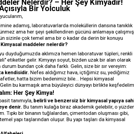
eler Nelerdir? – Her Şey Kimyadır!
çısıyla Bir Yolculuk
yucularım,
ilimine adamış, laboratuvarlarda moleküllerin dansına tanıklık
rünmez ama her şeyi şekillendiren gücünü anlamaya çalışmış
n sizinle çok temel ama bir o kadar da derin bir konuyu
:
Kimyasal maddeler nelerdir?
u duyduğumuzda aklımıza hemen laboratuvar tüpleri, renkli
ikeli" etiketler gelir. Kimyayı soyut, bizden uzak bir alan olarak
a durum bundan çok daha farklı. Gelin, size bir sır vereyim:
a kendisidir.
Nefes aldığımız hava, içtiğimiz su, yediğimiz
afetler, hatta bizim bedenimiz bile... Hepsi kimyasal
Gelin bu karmaşık ama büyüleyici dünyayı birlikte keşfedelim
lım: Her Şey Kimya!
asit tanımıyla,
belirli ve benzersiz bir kimyasal yapıya sah
eye denir.
Bu tanım kulağa biraz akademik gelebilir, o yüzde
m. Tıpkı bir binanın tuğlalardan, çimentodan oluşması gibi,
temel yapı taşlarından oluşur. Bu yapı taşları da kimyasal
Alfabeleri