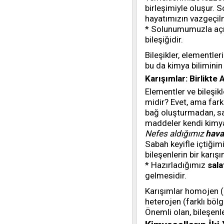
birleşimiyle oluşur. So
hayatımızın vazgeçilm
* Solunumumuzla aç
bileşiğidir.
Bileşikler, elementler
bu da kimya biliminin 
Karışımlar: Birlikt
Elementler ve bileşikl
midir? Evet, ama fark
bağ oluşturmadan, sad
maddeler kendi kimyas
Nefes aldığımız
hava
Sabah keyifle içtiğim
bileşenlerin bir karışı
* Hazırladığımız
sala
gelmesidir.
Karışımlar homojen (h
heterojen (farklı bölg
Önemli olan, bileşenl