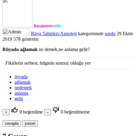
hasanmuculu
Rüya Tabirleri-Astroloji
kategorisinde
sordu
29 Ekim
2019
578
gösterim
Rüyada ağlamak
ne demek,ne anlama gelir?
Fikirlerin serbest, bilginin sınırsız olduğu yer
rüyada
ağlamak
nedemek
anlama
gelir
thumb_up_off_alt
thumb_down_off_alt
0
beğenilme
0
beğenilmeme