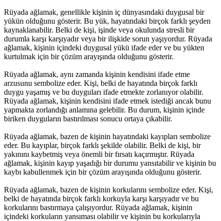
Rüyada ağlamak, genellikle kişinin iç dünyasındaki duygusal bir
yükün olduğunu gösterir. Bu yük, hayatındaki birçok farklı şeyden
kaynaklanabilir. Belki de kişi, işinde veya okulunda stresli bir
durumla karşı karşıyadır veya bir ilişkide sorun yaşıyordur. Rüyada
ağlamak, kişinin içindeki duygusal yükü ifade eder ve bu yükten
kurtulmak için bir çözüm arayışında olduğunu gösterir.
Rüyada ağlamak, aynı zamanda kişinin kendisini ifade etme
arzusunu sembolize eder. Kişi, belki de hayatında birçok farklı
duygu yaşamış ve bu duyguları ifade etmekte zorlanıyor olabilir.
Rüyada ağlamak, kişinin kendisini ifade etmek istediği ancak bunu
yapmakta zorlandığı anlamına gelebilir. Bu durum, kişinin içinde
biriken duyguların bastırılması sonucu ortaya çıkabilir.
Rüyada ağlamak, bazen de kişinin hayatındaki kayıpları sembolize
eder. Bu kayıplar, birçok farklı şekilde olabilir. Belki de kişi, bir
yakınını kaybetmiş veya önemli bir fırsatı kaçırmıştır. Rüyada
ağlamak, kişinin kayıp yaşadığı bir durumu yansıtabilir ve kişinin bu
kaybı kabullenmek için bir çözüm arayışında olduğunu gösterir.
Rüyada ağlamak, bazen de kişinin korkularını sembolize eder. Kişi,
belki de hayatında birçok farklı korkuyla karşı karşıyadır ve bu
korkularını bastırmaya çalışıyordur. Rüyada ağlamak, kişinin
içindeki korkuların yansıması olabilir ve kişinin bu korkularıyla