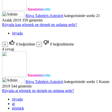
hasanmuculu
Rüya Tabirleri-Astroloji
kategorisinde
sordu
21
Aralık 2019
359
gösterim
Rüyada kan görmek ne demek,ne anlama gelir?
rüyada
thumb_up_off_alt
thumb_down_off_alt
0
beğenilme
0
beğenilmeme
4
cevap
hasanmuculu
Rüya Tabirleri-Astroloji
kategorisinde
sordu
1 Kasım
2019
544
gösterim
Rüyada at görmek ne demek,ne anlama gelir?
rüyada
at
görmek