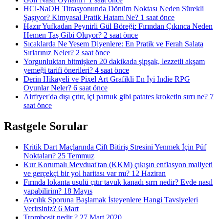
HCl-NaOH Titrasyonunda Dönüm Noktası Neden Sürekli
Şaşıyor? Kimyasal Pratik Hatam Ne?
1 saat önce
Hazır Yufkadan Peynirli Gül Böreği: Fırından Çıkınca Neden
Hemen Taş Gibi Oluyor?
2 saat önce
Sıcaklarda Ne Yesem Diyenlere: En Pratik ve Ferah Salata
Sırlarınız Neler?
2 saat önce
Yorgunluktan bitmişken 20 dakikada şipşak, lezzetli akşam
yemeği tarifi önerileri?
4 saat önce
Derin Hikayeli ve Pixel Art Grafikli En İyi Indie RPG
Oyunlar Neler?
6 saat önce
Airfryer'da dışı çıtır, içi pamuk gibi patates kroketin sırrı ne?
7
saat önce
Rastgele Sorular
Kritik Dart Maçlarında Çift Bitiriş Stresini Yenmek İçin Püf
Noktaları?
25 Temmuz
Kur Korumalı Mevduat'tan (KKM) çıkışın enflasyon maliyeti
ve gerçekçi bir yol haritası var mı?
12 Haziran
Fırında lokanta usulü çıtır tavuk kanadı sırrı nedir? Evde nasıl
yapabilirim?
18 Mayıs
Avcılık Sporuna Başlamak İsteyenlere Hangi Tavsiyeleri
Verirsiniz?
6 Mart
Trombosit nedir ?
27 Mart 2020