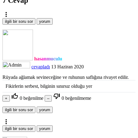
7
Cevap
more_vert
hasanmuculu
cevapladı
13 Haziran 2020
Rüyada ağlamak sevineceğine ve ruhunun saflığına rivayet edilir.
Fikirlerin serbest, bilginin sınırsız olduğu yer
thumb_up_off_alt
thumb_down_off_alt
0
beğenilme
0
beğenilmeme
more_vert