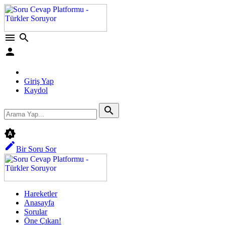
menu
search
person
Giriş Yap
Kaydol
search
brightness_auto
edit
Bir Soru Sor
Hareketler
Anasayfa
Sorular
Öne Çıkan!