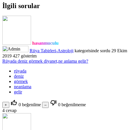
İlgili sorular
hasanmuculu
Rüya Tabirleri-Astroloji
kategorisinde
sordu
29 Ekim
2019
427
gösterim
Rüyada deniz görmek diyanet,ne anlama gelir?
rüyada
deniz
görmek
neanlama
gelir
thumb_up_off_alt
thumb_down_off_alt
0
beğenilme
0
beğenilmeme
4
cevap