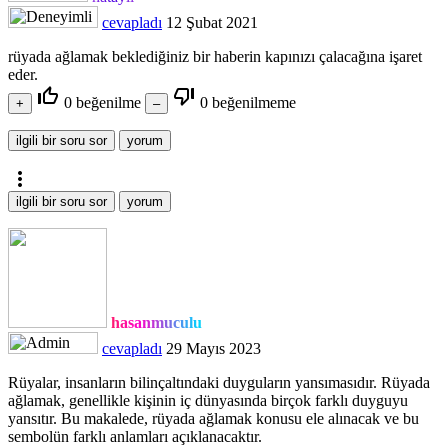
cevapladı
12 Şubat 2021
rüyada ağlamak beklediğiniz bir haberin kapınızı çalacağına işaret
eder.
thumb_up_off_alt
thumb_down_off_alt
0
beğenilme
0
beğenilmeme
more_vert
hasanmuculu
cevapladı
29 Mayıs 2023
Rüyalar, insanların bilinçaltındaki duyguların yansımasıdır. Rüyada
ağlamak, genellikle kişinin iç dünyasında birçok farklı duyguyu
yansıtır. Bu makalede, rüyada ağlamak konusu ele alınacak ve bu
sembolün farklı anlamları açıklanacaktır.