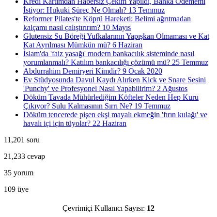
Kredi Kartımdan Habersiz Çekim Yapıldı, Banka Ödememi
İstiyor: Hukuki Süreç Ne Olmalı?
13 Temmuz
Reformer Pilates'te Köprü Hareketi: Belimi ağrıtmadan
kalçamı nasıl çalıştırırım?
10 Mayıs
Glutensiz Su Böreği Yufkalarının Yapışkan Olmaması ve Kat
Kat Ayrılması Mümkün mü?
6 Haziran
İslam'da 'faiz yasağı' modern bankacılık sisteminde nasıl
yorumlanmalı? Katılım bankacılığı çözümü mü?
25 Temmuz
Abdurrahim Demiryeri Kimdir?
9 Ocak 2020
Ev Stüdyosunda Davul Kaydı Alırken Kick ve Snare Sesini
'Punchy' ve Profesyonel Nasıl Yapabilirim?
2 Ağustos
Döküm Tavada Mühürlediğim Köfteler Neden Hep Kuru
Çıkıyor? Sulu Kalmasının Sırrı Ne?
19 Temmuz
Döküm tencerede pişen ekşi mayalı ekmeğin 'fırın kulağı' ve
havalı içi için tüyolar?
22 Haziran
11,201
soru
21,233
cevap
35
yorum
109
üye
Çevrimiçi Kullanıcı Sayısı:
12