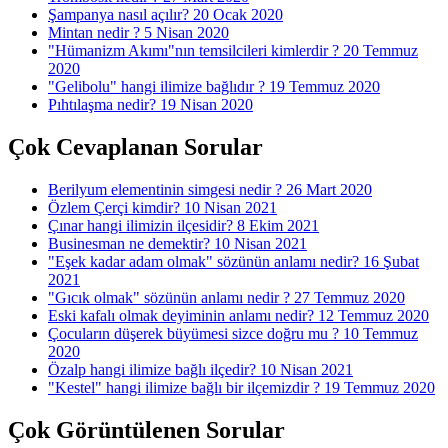
Şampanya nasıl açılır?
20 Ocak 2020
Mintan nedir ?
5 Nisan 2020
"Hümanizm Akımı"nın temsilcileri kimlerdir ?
20 Temmuz
2020
"Gelibolu" hangi ilimize bağlıdır ?
19 Temmuz 2020
Pıhtılaşma nedir?
19 Nisan 2020
Çok Cevaplanan Sorular
Berilyum elementinin simgesi nedir ?
26 Mart 2020
Özlem Çerçi kimdir?
10 Nisan 2021
Çınar hangi ilimizin ilçesidir?
8 Ekim 2021
Businesman ne demektir?
10 Nisan 2021
"Eşek kadar adam olmak" sözünün anlamı nedir?
16 Şubat
2021
"Gıcık olmak" sözünün anlamı nedir ?
27 Temmuz 2020
Eski kafalı olmak deyiminin anlamı nedir?
12 Temmuz 2020
Çocuların düşerek büyümesi sizce doğru mu ?
10 Temmuz
2020
Özalp hangi ilimize bağlı ilçedir?
10 Nisan 2021
"Kestel" hangi ilimize bağlı bir ilçemizdir ?
19 Temmuz 2020
Çok Görüntülenen Sorular