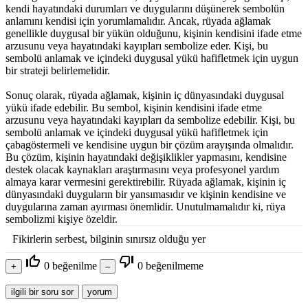
kendi hayatındaki durumları ve duygularını düşünerek sembolün
anlamını kendisi için yorumlamalıdır. Ancak, rüyada ağlamak
genellikle duygusal bir yükün olduğunu, kişinin kendisini ifade etme
arzusunu veya hayatındaki kayıpları sembolize eder. Kişi, bu
sembolü anlamak ve içindeki duygusal yükü hafifletmek için uygun
bir strateji belirlemelidir.
Sonuç olarak, rüyada ağlamak, kişinin iç dünyasındaki duygusal
yükü ifade edebilir. Bu sembol, kişinin kendisini ifade etme
arzusunu veya hayatındaki kayıpları da sembolize edebilir. Kişi, bu
sembolü anlamak ve içindeki duygusal yükü hafifletmek için
çabagöstermeli ve kendisine uygun bir çözüm arayışında olmalıdır.
Bu çözüm, kişinin hayatındaki değişiklikler yapmasını, kendisine
destek olacak kaynakları araştırmasını veya profesyonel yardım
almaya karar vermesini gerektirebilir. Rüyada ağlamak, kişinin iç
dünyasındaki duyguların bir yansımasıdır ve kişinin kendisine ve
duygularına zaman ayırması önemlidir. Unutulmamalıdır ki, rüya
sembolizmi kişiye özeldir.
Fikirlerin serbest, bilginin sınırsız olduğu yer
thumb_up_off_alt
thumb_down_off_alt
0
beğenilme
0
beğenilmeme