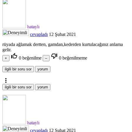
hataylı
cevapladı
12 Şubat 2021
rüyada ağlamak dertten, gamdan,kederden kurtulacağınız anlama
gelir.
thumb_up_off_alt
thumb_down_off_alt
0
beğenilme
0
beğenilmeme
more_vert
hataylı
cevapladı
12 Şubat 2021