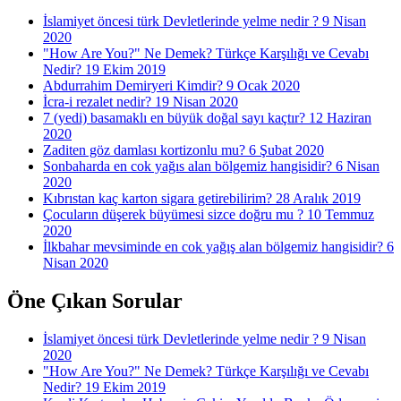
İslamiyet öncesi türk Devletlerinde yelme nedir ?
9 Nisan
2020
"How Are You?" Ne Demek? Türkçe Karşılığı ve Cevabı
Nedir?
19 Ekim 2019
Abdurrahim Demiryeri Kimdir?
9 Ocak 2020
İcra-i rezalet nedir?
19 Nisan 2020
7 (yedi) basamaklı en büyük doğal sayı kaçtır?
12 Haziran
2020
Zaditen göz damlası kortizonlu mu?
6 Şubat 2020
Sonbaharda en cok yağıs alan bölgemiz hangisidir?
6 Nisan
2020
Kıbrıstan kaç karton sigara getirebilirim?
28 Aralık 2019
Çocuların düşerek büyümesi sizce doğru mu ?
10 Temmuz
2020
İlkbahar mevsiminde en cok yağış alan bölgemiz hangisidir?
6
Nisan 2020
Öne Çıkan Sorular
İslamiyet öncesi türk Devletlerinde yelme nedir ?
9 Nisan
2020
"How Are You?" Ne Demek? Türkçe Karşılığı ve Cevabı
Nedir?
19 Ekim 2019