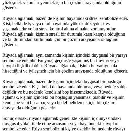
yüzleşmek ve onları yenmek için bir çözüm arayışında olduğunu
gösterir.
Rüyada ağlamak, bazen de kişinin hayatındaki stresi sembolize eder.
Kişi, belki de iş veya okul hayatında yüksek düzeyde stres
yaşamaktadır ve bu stresi kontrol altına almakta zorlanıyordur.
Rüyada ağlamak, kişinin stresli bir durumla karşı karşıya olduğunu
ve bu durumdan kurtulmak için bir çözüm arayışında olduğunu
gösterir.
Rüyada ağlamak, aynı zamanda kişinin içindeki duygusal bir yarayı
sembolize edebilir. Bu yara, geçmişte yaşanmış bir travma veya
kayıpla ilişkili olabilir. Rüyada ağlamak, kişinin bu yarayı hala
hissettiğini ve iyileşmek için bir çözüm arayışında olduğunu gösterir.
Rüyada ağlamak, bazen de kişinin içindeki duygusal bir boşluğu
sembolize eder. Kişi, belki de hayatında bir amaç veya hedefe sahip
değildir ve bu nedenle kendisini boş hissetmektedir. Rüyada
ağlamak, kişinin içindeki bu boşluğun yansıması olabilir ve kişinin
kendisine yeni bir amaç veya hedef belirlemek için bir çözüm
arayışında olduğunu gösterir.
Sonuç olarak, rüyada ağlamak genellikle kişinin iç dünyasındaki
duygusal yükü, ifade etme arzusunu veya hayatındaki kayıpları
sembolize eder. Rüya sembolizmi kişiye özeldir, bu nedenle rüyayı