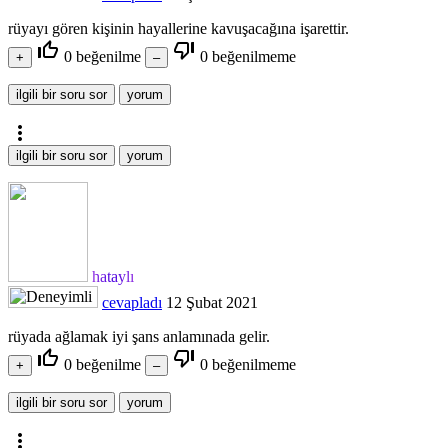
rüyayı gören kişinin hayallerine kavuşacağına işarettir.
thumb_up_off_alt
thumb_down_off_alt
0
beğenilme
0
beğenilmeme
more_vert
hataylı
cevapladı
12 Şubat 2021
rüyada ağlamak iyi şans anlamınada gelir.
thumb_up_off_alt
thumb_down_off_alt
0
beğenilme
0
beğenilmeme
more_vert