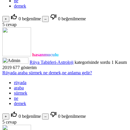
ne
demek
thumb_up_off_alt
thumb_down_off_alt
0
beğenilme
0
beğenilmeme
5
cevap
hasanmuculu
Rüya Tabirleri-Astroloji
kategorisinde
sordu
1 Kasım
2019
677
gösterim
Rüyada araba sürmek ne demek,ne anlama gelir?
rüyada
araba
sürmek
ne
demek
thumb_up_off_alt
thumb_down_off_alt
0
beğenilme
0
beğenilmeme
5
cevap