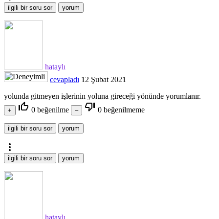
hataylı
cevapladı
12 Şubat 2021
yolunda gitmeyen işlerinin yoluna gireceği yönünde yorumlanır.
thumb_up_off_alt
thumb_down_off_alt
0
beğenilme
0
beğenilmeme
more_vert
hataylı