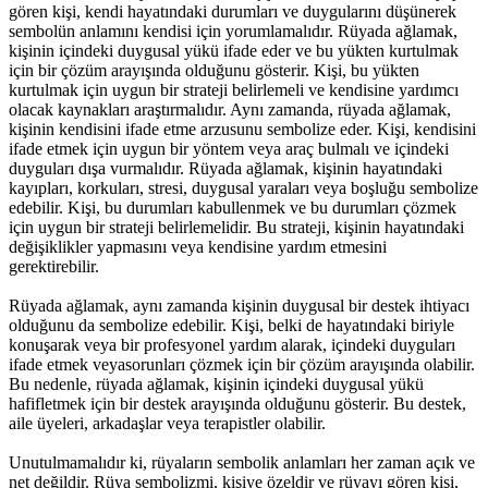
gören kişi, kendi hayatındaki durumları ve duygularını düşünerek
sembolün anlamını kendisi için yorumlamalıdır. Rüyada ağlamak,
kişinin içindeki duygusal yükü ifade eder ve bu yükten kurtulmak
için bir çözüm arayışında olduğunu gösterir. Kişi, bu yükten
kurtulmak için uygun bir strateji belirlemeli ve kendisine yardımcı
olacak kaynakları araştırmalıdır. Aynı zamanda, rüyada ağlamak,
kişinin kendisini ifade etme arzusunu sembolize eder. Kişi, kendisini
ifade etmek için uygun bir yöntem veya araç bulmalı ve içindeki
duyguları dışa vurmalıdır. Rüyada ağlamak, kişinin hayatındaki
kayıpları, korkuları, stresi, duygusal yaraları veya boşluğu sembolize
edebilir. Kişi, bu durumları kabullenmek ve bu durumları çözmek
için uygun bir strateji belirlemelidir. Bu strateji, kişinin hayatındaki
değişiklikler yapmasını veya kendisine yardım etmesini
gerektirebilir.
Rüyada ağlamak, aynı zamanda kişinin duygusal bir destek ihtiyacı
olduğunu da sembolize edebilir. Kişi, belki de hayatındaki biriyle
konuşarak veya bir profesyonel yardım alarak, içindeki duyguları
ifade etmek veyasorunları çözmek için bir çözüm arayışında olabilir.
Bu nedenle, rüyada ağlamak, kişinin içindeki duygusal yükü
hafifletmek için bir destek arayışında olduğunu gösterir. Bu destek,
aile üyeleri, arkadaşlar veya terapistler olabilir.
Unutulmamalıdır ki, rüyaların sembolik anlamları her zaman açık ve
net değildir. Rüya sembolizmi, kişiye özeldir ve rüyayı gören kişi,