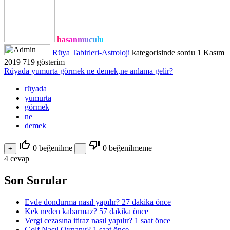
hasanmuculu
Rüya Tabirleri-Astroloji
kategorisinde
sordu
1 Kasım
2019
719
gösterim
Rüyada yumurta görmek ne demek,ne anlama gelir?
rüyada
yumurta
görmek
ne
demek
thumb_up_off_alt
thumb_down_off_alt
0
beğenilme
0
beğenilmeme
4
cevap
Son Sorular
Evde dondurma nasıl yapılır?
27 dakika önce
Kek neden kabarmaz?
57 dakika önce
Vergi cezasına itiraz nasıl yapılır?
1 saat önce
Golf Nasıl Oynanır?
1 saat önce