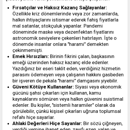
Fırsatçılar ve Haksız Kazanç Sağlayanlar:
Özellikle kriz dönemlerinde veya zor zamanlarda,
halkın ihtiyaçlarını istismar ederek fahiş fiyatlarla
mal satanlar, stokçuluk yapanlar. Pandemi
döneminde maske veya dezenfektan fiyatlarını
astronomik seviyelere çekenleri hatırlayın. İşte o
dönemde insanlar onlara "harami" demekten
çekinmemişti.
Emek Hırsızları:
Birinin fikrini çalan, başkasının
emeği üzerinden haksız kazanç elde edenler.
Yazdığınız bir eseri taklit eden, verdiğiniz hizmetin
parasını ödemeyen veya çalışanın hakkını gasbeden
bir işveren de pekala "harami" damgasını yiyebilir.
Güveni Kötüye Kullananlar:
Siyasi veya ekonomik
gücünü şahsi çıkarları için kullanan, kamu
kaynaklarını sömüren veya halkın güvenini suistimal
edenler. Bu kişiler, "sistemli haramiler" olarak da
görülebilir, çünkü kişisel çıkarları uğruna toplumsal
refahı hiçe sayarlar.
Ahlaki Değerleri Hiçe Sayanlar:
Bir sözü çiğneyen,
verdiği yemine ihanet eden, zayıfı ezen, yalan ve