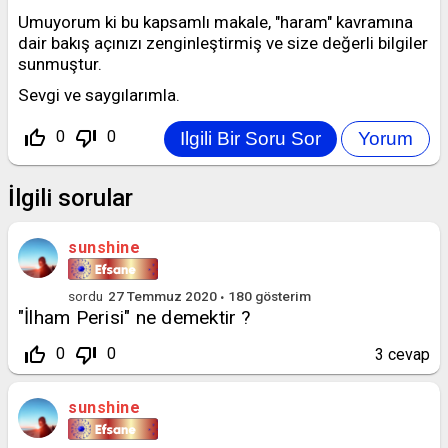
Umuyorum ki bu kapsamlı makale, "haram" kavramına
dair bakış açınızı zenginleştirmiş ve size değerli bilgiler
sunmuştur.
Sevgi ve saygılarımla.
thumb_up_off_alt
thumb_down_off_alt
0
0
İlgili sorular
sunshine
sordu
27 Temmuz 2020
180
gösterim
"İlham Perisi" ne demektir ?
thumb_up_off_alt
thumb_down_off_alt
0
0
3
cevap
sunshine