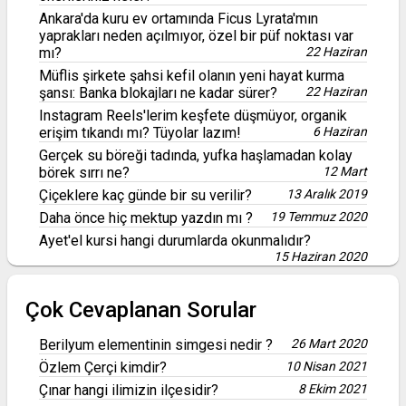
Ankara'da kuru ev ortamında Ficus Lyrata'mın
yaprakları neden açılmıyor, özel bir püf noktası var
mı?
22 Haziran
Müflis şirkete şahsi kefil olanın yeni hayat kurma
şansı: Banka blokajları ne kadar sürer?
22 Haziran
Instagram Reels'lerim keşfete düşmüyor, organik
erişim tıkandı mı? Tüyolar lazım!
6 Haziran
Gerçek su böreği tadında, yufka haşlamadan kolay
börek sırrı ne?
12 Mart
Çiçeklere kaç günde bir su verilir?
13 Aralık 2019
Daha önce hiç mektup yazdın mı ?
19 Temmuz 2020
Ayet'el kursi hangi durumlarda okunmalıdır?
15 Haziran 2020
Çok Cevaplanan Sorular
Berilyum elementinin simgesi nedir ?
26 Mart 2020
Özlem Çerçi kimdir?
10 Nisan 2021
Çınar hangi ilimizin ilçesidir?
8 Ekim 2021