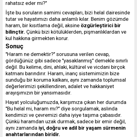
rahatsız eder mi?"
İşte bu soruların samimi cevapları, bizi helal dairesinde
tutar ve hayatımızı daha anlamlı kılar. Benim gözümde
haram, bir kısıtlama değil, aksine
özgürleştirici bir
bilinçtir.
Çünkü bizi kötülüklerden, pişmanlıklardan ve
kul hakkına girmekten korur.
Sonuç
"Haram ne demektir?" sorusuna verilen cevap,
gördüğünüz gibi sadece "yasaklanmış" demekle sınırlı
değil. Bu kelime, dini, ahlaki, kültürel ve vicdani birçok
katmanı barındırır. Haram, inanç sistemimizin bize
sunduğu bir koruma kalkanı, aynı zamanda toplumsal
değerlerimizi şekillendiren, adalet ve hakkaniyet
arayışımızın bir yansımasıdır.
Hayat yolculuğumuzda, karşımıza çıkan her durumda
"Bu helal mi, haram mı?" diye sorgulamak, aslında
kendimizi ve çevremizi daha iyiye taşıma çabasıdır.
Çünkü haramdan uzak durmak, sadece bir emir değil,
aynı zamanda
iyi, doğru ve adil bir yaşam sürmenin
anahtarlarından biridir.