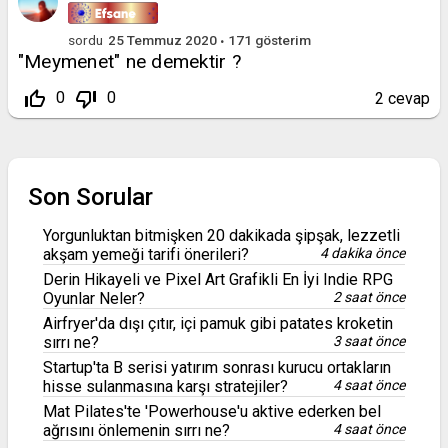
sordu
25 Temmuz 2020
171
gösterim
"Meymenet" ne demektir ?
thumb_up_off_alt
thumb_down_off_alt
0
0
2
cevap
Son Sorular
Yorgunluktan bitmişken 20 dakikada şipşak, lezzetli
akşam yemeği tarifi önerileri?
4 dakika önce
Derin Hikayeli ve Pixel Art Grafikli En İyi Indie RPG
Oyunlar Neler?
2 saat önce
Airfryer'da dışı çıtır, içi pamuk gibi patates kroketin
sırrı ne?
3 saat önce
Startup'ta B serisi yatırım sonrası kurucu ortakların
hisse sulanmasına karşı stratejiler?
4 saat önce
Mat Pilates'te 'Powerhouse'u aktive ederken bel
ağrısını önlemenin sırrı ne?
4 saat önce