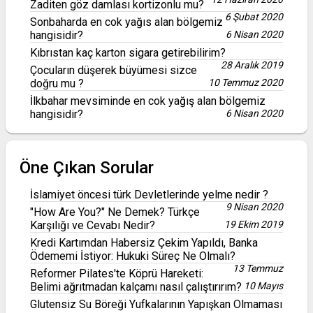
Zaditen göz damlası kortizonlu mu?
6 Şubat 2020
Sonbaharda en cok yağıs alan bölgemiz
hangisidir?
6 Nisan 2020
Kıbrıstan kaç karton sigara getirebilirim?
28 Aralık 2019
Çocuların düşerek büyümesi sizce
doğru mu ?
10 Temmuz 2020
İlkbahar mevsiminde en cok yağış alan bölgemiz
hangisidir?
6 Nisan 2020
Öne Çıkan Sorular
İslamiyet öncesi türk Devletlerinde yelme nedir ?
9 Nisan 2020
"How Are You?" Ne Demek? Türkçe
Karşılığı ve Cevabı Nedir?
19 Ekim 2019
Kredi Kartımdan Habersiz Çekim Yapıldı, Banka
Ödememi İstiyor: Hukuki Süreç Ne Olmalı?
13 Temmuz
Reformer Pilates'te Köprü Hareketi:
Belimi ağrıtmadan kalçamı nasıl çalıştırırım?
10 Mayıs
Glutensiz Su Böreği Yufkalarının Yapışkan Olmaması