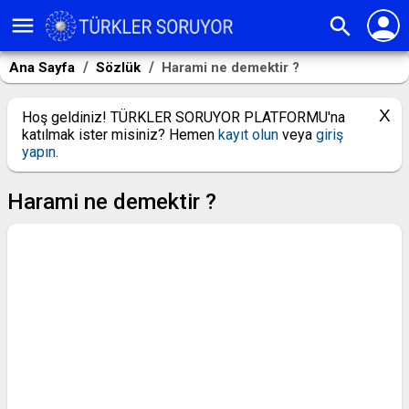
person
menu
search
Ana Sayfa
Sözlük
Harami ne demektir ?
Hoş geldiniz! TÜRKLER SORUYOR PLATFORMU'na
katılmak ister misiniz? Hemen
kayıt olun
veya
giriş
yapın
.
Harami ne demektir ?