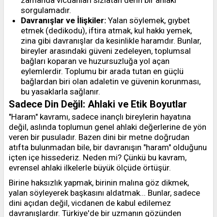
zamanda vicdanları sızlatan derin bir ahlaki
sorgulamadır.
Davranışlar ve İlişkiler:
Yalan söylemek, gıybet
etmek (dedikodu), iftira atmak, kul hakkı yemek,
zina gibi davranışlar da kesinlikle haramdır. Bunlar,
bireyler arasındaki güveni zedeleyen, toplumsal
bağları koparan ve huzursuzluğa yol açan
eylemlerdir. Toplumu bir arada tutan en güçlü
bağlardan biri olan adaletin ve güvenin korunması,
bu yasaklarla sağlanır.
Sadece Din Değil: Ahlaki ve Etik Boyutlar
"Haram" kavramı, sadece inançlı bireylerin hayatına
değil, aslında toplumun genel ahlaki değerlerine de yön
veren bir pusuladır. Bazen dini bir metne doğrudan
atıfta bulunmadan bile, bir davranışın "haram" olduğunu
içten içe hissederiz. Neden mi? Çünkü bu kavram,
evrensel ahlaki ilkelerle büyük ölçüde örtüşür.
Birine haksızlık yapmak, birinin malına göz dikmek,
yalan söyleyerek başkasını aldatmak... Bunlar, sadece
dini açıdan değil, vicdanen de kabul edilemez
davranışlardır. Türkiye'de bir uzmanın gözünden