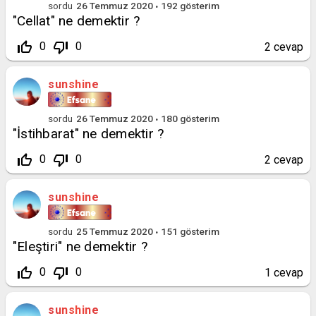
sordu
26 Temmuz 2020
192
gösterim
"Cellat" ne demektir ?
thumb_up_off_alt
thumb_down_off_alt
0
0
2
cevap
sunshine
sordu
26 Temmuz 2020
180
gösterim
"İstihbarat" ne demektir ?
thumb_up_off_alt
thumb_down_off_alt
0
0
2
cevap
sunshine
sordu
25 Temmuz 2020
151
gösterim
"Eleştiri" ne demektir ?
thumb_up_off_alt
thumb_down_off_alt
0
0
1
cevap
sunshine