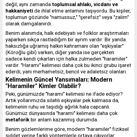
değil, aynı zamanda
toplumsal ahlakı, vicdanı ve
hakkaniyeti
de ihlal etme anlamını taşıyordu. Bu kişiler,
toplumun gözünde "namussuz," "şerefsiz" veya "zalim"
olarak damgalanırdı.
Benim alanımda, halk edebiyatı ve folklor araştırmaları
yaparken sıkça rastladığım bir ayrım vardır: Bir yanda
haksızlığa uğramış halkın kahramanı olan "eşkiyalar"
(Köroğlu gibi) varken, diğer yanda ise gerçekten
sadece kendi çıkarları için halka zulmeden "haramiler"
vardır. "Harami" kelimesi daha çok bu ikinci grubu işaret
ederdi; yani merhametsiz, bencil ve adaletsiz olanları.
Kelimenin Güncel Yansımaları: Modern
"Haramiler" Kimler Olabilir?
Peki, günümüzde "harami" kelimesi ne ifade ediyor?
Artık yollarımızda silahlı eşkıyalar pek kalmasa da,
kelimenin ruhu ve taşıdığı ağırlık hala capcanlı.
Günümüz dünyasında "harami" kelimesi daha çok
metaforik
bir anlam kazanmış durumda.
Benim gözlemlerime göre, modern "haramiler" fiziksel
şiddet yerine farklı yöntemlerle ortaya çıkıyorlar: