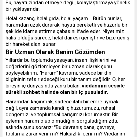
Bu, hayatı zindan etmeye değil, kolaylaştırmaya yönelik
bir yaklaşımdır.
Helal kazanç, helal gıda, helal yaşam... Bütün bunlar,
haramdan uzak durarak, hayatı bereketli ve huzurlu bir
şekilde idame ettirme çabasını ifade eder. Niyetimiz
halis olduğu sürece, helal dairesi geniştir ve bize geniş
bir hareket alanı sunar.
Bir Uzman Olarak Benim Gözümden
Yıllardır bu toplumda yaşayan, insan ilişkilerini ve
değerlerini gözlemleyen bir uzman olarak şunu
söyleyebilirim: "Haram" kavramı, sadece bir din
bilgininin tefsir edeceği kuru bir tanım değildir. O, her
bireyin iç dünyasında yankı bulan,
vicdanının sesiyle
sürekli sohbet halinde olan bir iç pusuladır.
Haramdan kaçınmak, sadece ilahi bir emre uymak
değil, aynı zamanda kendi iç huzurumuzu, ruhsal
dengemizi ve toplumsal barışımızı korumaktır. Bir
eylemin haram olup olmadığını sorguladığımızda,
aslında şunu sorarız: "Bu davranış bana, çevreye,
topluma zarar verir mi? Haksızlık içerir mi? Vicdanımı