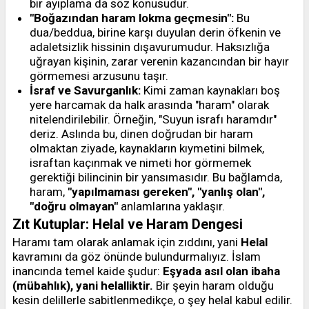
bir ayıplama da söz konusudur.
"Boğazından haram lokma geçmesin":
Bu
dua/beddua, birine karşı duyulan derin öfkenin ve
adaletsizlik hissinin dışavurumudur. Haksızlığa
uğrayan kişinin, zarar verenin kazancından bir hayır
görmemesi arzusunu taşır.
İsraf ve Savurganlık:
Kimi zaman kaynakları boş
yere harcamak da halk arasında "haram" olarak
nitelendirilebilir. Örneğin, "Suyun israfı haramdır"
deriz. Aslında bu, dinen doğrudan bir haram
olmaktan ziyade, kaynakların kıymetini bilmek,
israftan kaçınmak ve nimeti hor görmemek
gerektiği bilincinin bir yansımasıdır. Bu bağlamda,
haram,
"yapılmaması gereken", "yanlış olan",
"doğru olmayan"
anlamlarına yaklaşır.
Zıt Kutuplar: Helal ve Haram Dengesi
Haramı tam olarak anlamak için zıddını, yani
Helal
kavramını da göz önünde bulundurmalıyız. İslam
inancında temel kaide şudur:
Eşyada asıl olan ibaha
(mübahlık), yani helalliktir.
Bir şeyin haram olduğu
kesin delillerle sabitlenmedikçe, o şey helal kabul edilir.