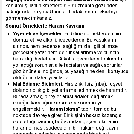
konulmuş ilahi hikmetlerdir. Bir uzmanın gözünden
baktığımda, bu yasakların ardındaki derin felsefeyi
görmemek imkansız.
Somut Örneklerle Haram Kavramı
Yiyecek ve İçecekler:
En bilinen örneklerden biri
domuz eti ve alkollü içeceklerdir. Bu yasakların
altında, hem bedensel sağlığımızla ilgili bilimsel
gerçekler yatar hem de ruhsal arınma ve bilincin
berraklığı hedeflenir. Alkollü içeceklerin toplumda
yol açtığı sorunlar, aile faciaları ve sağlık sorunları
göz önüne alındığında, bu yasağın ne denli koruyucu
olduğunu daha iyi anlarız.
Mal Edinme Biçimleri:
Hırsızlık, faiz (riba), rüşvet,
dolandırıcılık gibi yollarla mal edinmek de haramdır.
Burada amaç, bireyler arası adaleti sağlamak,
emeğin karşılığını korumak ve sömürüyü
engellemektir.
"Haram lokma"
tabiri tam da bu
noktada devreye girer. Bir kişinin haksız kazançla
elde ettiği paranın, boğazından geçen lokmanın
haram olması, sadece dini bir hüküm değil, aynı