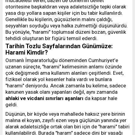
mücadelesi veren, bazen de dönemin devlet
otoritesine başkaldıran veya adaletsizliğe tepki olarak
yasa dışı yollara sapan kişiler için bu tabir kullanılırdı.
Genellikle bu kişilerin, güçsüzlerin malını çaldığı,
seyyahları soyduğu veya halka zulmettiği düşünülürdü.
Bu yönüyle, "harami" toplumsal düzeni bozan, güvenlik
tehdidi oluşturan bir figürü temsil ederdi.
Tarihin Tozlu Sayfalarından Günümüze:
Harami Kimdir?
Osmanlı İmparatorluğu döneminden Cumhuriyet'e
uzanan süreçte, "harami" kelimesinin anlamı özünde
çok değişmedi ama kullanım alanları çeşitlendi. Evet,
fiziksel olarak yol kesenler hala vardı ve bunlara
"harami" deniyordu. Ancak zamanla bu kelime, sadece
kanunen yasak olanı yapanları değil, aynı zamanda
ahlaki ve vicdani sınırları aşanları
da kapsar hale
geldi.
Düşünün, bir köyde veya mahallede haksız yere birinin
malına el koyan, zayıfı ezen veya güçlünün yanında yer
alarak adaletsizliğe ortak olan biri için de "harami" tabiri
kullanılabilirdi. Burada "haram" sadece dini bir yasağı