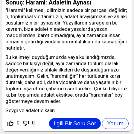
Sonuç: Harami: Adaletin Aynası
"Harami" kelimesi, dilimizin sadece bir parçası değildir;
o, toplumsal vicdanımızın, adalet arayışımızın ve ahlaki
pusulamızın bir aynasıdır. Yüzyıllardır süregelen bu
kavram, bize adaletin sadece yasalarda yazan
maddelerden ibaret olmadığını, aynı zamanda insan
olmanın getirdiği vicdani sorumlulukları da kapsadığını
hatırlatır.
Bu kelimeyi duyduğumuzda veya kullandığımızda,
sadece bir kişiyi değil, aynı zamanda toplum olarak
değer verdiğimiz ahlaki ilkeleri de düşündüğümüzü
unutmayalım. Gelin, "haramiliğin" her türlüsüne karşı
durarak, daha adil, daha vicdanlı ve daha yaşanılır bir
toplum inşa etme çabamızı sürdürelim. Çünkü biliyoruz
ki, bir toplumda adalet eksikse, orada "haramiler" boy
göstermeye devam eder.
Sevgi ve adaletle kalın.
thumb_up_off_alt
thumb_down_off_alt
0
0