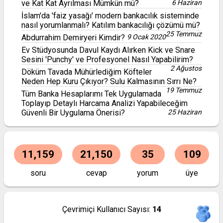
ve Kat Kat Ayrılması Mümkün mü?
6 Haziran
İslam'da 'faiz yasağı' modern bankacılık sisteminde
nasıl yorumlanmalı? Katılım bankacılığı çözümü mü?
25 Temmuz
Abdurrahim Demiryeri Kimdir?
9 Ocak 2020
Ev Stüdyosunda Davul Kaydı Alırken Kick ve Snare
Sesini 'Punchy' ve Profesyonel Nasıl Yapabilirim?
2 Ağustos
Döküm Tavada Mühürlediğim Köfteler
Neden Hep Kuru Çıkıyor? Sulu Kalmasının Sırrı Ne?
19 Temmuz
Tüm Banka Hesaplarımı Tek Uygulamada
Toplayıp Detaylı Harcama Analizi Yapabileceğim
Güvenli Bir Uygulama Önerisi?
25 Haziran
11,159
21,150
35
109
soru
cevap
yorum
üye
Çevrimiçi Kullanıcı Sayısı:
14