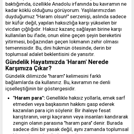
baktığımda, özellikle Anadolu irfanında bu kavramın ne
kadar köklü olduğunu görüyorum. Yaşlılarımızdan
duyduğumuz "Haram olsun!" serzenişi, aslında sadece
bir küfür değil, yapılan haksızlığa karşı yükselen bir
vicdan çığlığıdır. Haksız kazanç sağlayan birine karşı
kullanılan bu ifade, onun eline geçen şeyin bereketini
yitirmesi, boğazından geçen lokmanın zehir olması
temennisidir. Bu, dini hükmün ötesinde, derin bir
toplumsal adalet beklentisini de yansıtır.
Gündelik Hayatımızda 'Haram' Nerede
Karşımıza Çıkar?
Gündelik dilimizde "haram" kelimesini farklı
bağlamlarda da kullanırız. Bu, kavramın ne denli
içselleştiğinin bir göstergesidir.
"Haram para":
Genellikle haksız yollarla, emek sarf
etmeden veya başkasının hakkını gasp ederek
kazanılan para için söylenir. Bir ihaleye fesat
karıştıranın, vergi kaçıranın veya insanları kandırarak
zengin olanın parasına "haram para" denir. Burada
sadece dini bir yasak değil, aynı zamanda toplumsal