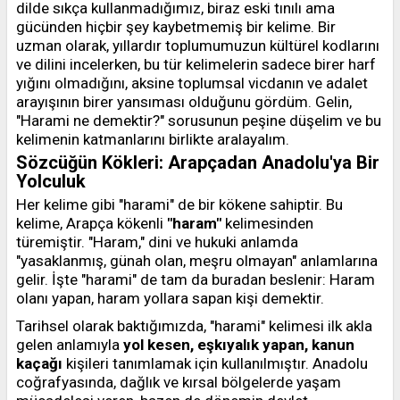
dilde sıkça kullanmadığımız, biraz eski tınılı ama
gücünden hiçbir şey kaybetmemiş bir kelime. Bir
uzman olarak, yıllardır toplumumuzun kültürel kodlarını
ve dilini incelerken, bu tür kelimelerin sadece birer harf
yığını olmadığını, aksine toplumsal vicdanın ve adalet
arayışının birer yansıması olduğunu gördüm. Gelin,
"Harami ne demektir?" sorusunun peşine düşelim ve bu
kelimenin katmanlarını birlikte aralayalım.
Sözcüğün Kökleri: Arapçadan Anadolu'ya Bir
Yolculuk
Her kelime gibi "harami" de bir kökene sahiptir. Bu
kelime, Arapça kökenli
"haram"
kelimesinden
türemiştir. "Haram," dini ve hukuki anlamda
"yasaklanmış, günah olan, meşru olmayan" anlamlarına
gelir. İşte "harami" de tam da buradan beslenir: Haram
olanı yapan, haram yollara sapan kişi demektir.
Tarihsel olarak baktığımızda, "harami" kelimesi ilk akla
gelen anlamıyla
yol kesen, eşkıyalık yapan, kanun
kaçağı
kişileri tanımlamak için kullanılmıştır. Anadolu
coğrafyasında, dağlık ve kırsal bölgelerde yaşam