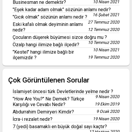
Businesman ne demektir?
10 Nisan 2021
"Eşek kadar adam olmak" sözünün anlamı nedir?
16 Şubat 2021
"Gıcık olmak" sözünün anlamı nedir ?
27 Temmuz 2020
Eski kafalı olmak deyiminin anlamı
nedir?
12 Temmuz 2020
Çocuların düşerek büyümesi sizce doğru mu ?
10 Temmuz 2020
Özalp hangi ilimize bağlı ilçedir?
10 Nisan 2021
"Kestel" hangi ilimize bağlı bir
ilçemizdir ?
19 Temmuz 2020
Çok Görüntülenen Sorular
İslamiyet öncesi türk Devletlerinde yelme nedir ?
9 Nisan 2020
"How Are You?" Ne Demek? Türkçe
Karşılığı ve Cevabı Nedir?
19 Ekim 2019
Abdurrahim Demiryeri Kimdir?
9 Ocak 2020
İcra-i rezalet nedir?
19 Nisan 2020
7 (yedi) basamaklı en büyük doğal sayı kaçtır?
12 Haziran 2020