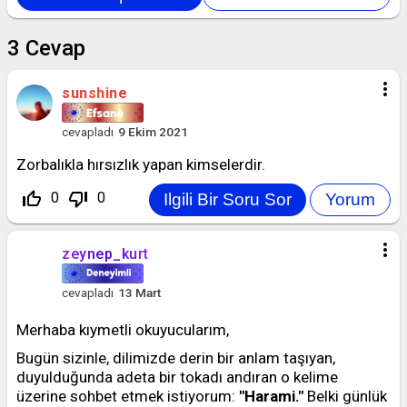
3
Cevap
more_vert
sunshine
cevapladı
9 Ekim 2021
Zorbalıkla hırsızlık yapan kimselerdir.
thumb_up_off_alt
thumb_down_off_alt
0
0
more_vert
zeynep_kurt
cevapladı
13 Mart
Merhaba kıymetli okuyucularım,
Bugün sizinle, dilimizde derin bir anlam taşıyan,
duyulduğunda adeta bir tokadı andıran o kelime
üzerine sohbet etmek istiyorum:
"Harami."
Belki günlük