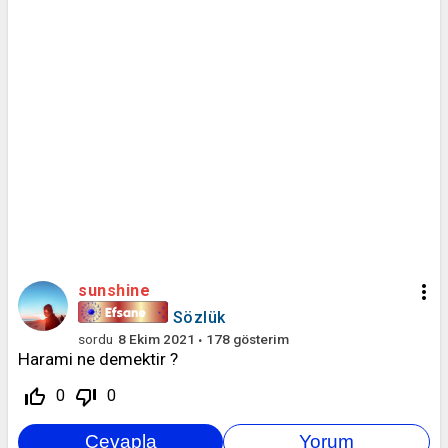
more_vert
sunshine
Sözlük
sordu
8 Ekim 2021
178
gösterim
Harami ne demektir ?
thumb_up_off_alt
thumb_down_off_alt
0
0