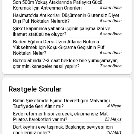
Son 500m Yokuş Ataklarında Patlayıcı Gücü
Korumak İçin Antrenman Önerileri
5 saat önce
Haşimato'da Antikorları Düşürmenin Glutensiz Diyet
Dışı Püf Noktaları Nelerdir?
5 saat önce
Şirket kapanınca yabancı işçinin çalışma izni ve
ikamet statüsü ne oluyor?
6 saat önce
Beden Eğitimi Dersi Uzun Atlama Notumu
Yükseltmek İçin Koşu-Sıçrama Geçişinin Püf
Noktaları Neler?
6 saat önce
Buzdolabında 2-3 saat beklese bile yumuşamayan,
çıtır mini kanepeler nasıl yapılır?
7 saat önce
Rastgele Sorular
Batan Şirketimde Eşime Devrettiğim Malvarlığı
Tasfiyede Geri Alınır mı?
4 Nisan
Evde reformer hissi verecek, ekipmansız Mat
Pilates hareketleri var mı?
23 Mayıs
Dart keyfini eve taşımak: Başlangıç seviyesi için
önerileriniz neler?
10 Mart