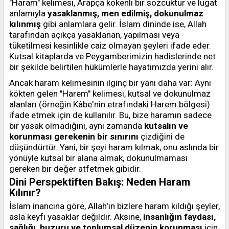
"Haram" kelimesi, Arapça kökenli bir sözcüktür ve lügat
anlamıyla
yasaklanmış, men edilmiş, dokunulmaz
kılınmış
gibi anlamlara gelir. İslam dininde ise, Allah
tarafından açıkça yasaklanan, yapılması veya
tüketilmesi kesinlikle caiz olmayan şeyleri ifade eder.
Kutsal kitaplarda ve Peygamberimizin hadislerinde net
bir şekilde belirtilen hükümlerle hayatımızda yerini alır.
Ancak haram kelimesinin ilginç bir yanı daha var: Aynı
kökten gelen "Harem" kelimesi, kutsal ve dokunulmaz
alanları (örneğin Kâbe'nin etrafındaki Harem bölgesi)
ifade etmek için de kullanılır. Bu, bize haramın sadece
bir yasak olmadığını, aynı zamanda
kutsalın ve
korunması gerekenin bir sınırını
çizdiğini de
düşündürtür. Yani, bir şeyi haram kılmak, onu aslında bir
yönüyle kutsal bir alana almak, dokunulmaması
gereken bir değer atfetmek gibidir.
Dini Perspektiften Bakış: Neden Haram
Kılınır?
İslam inancına göre, Allah'ın bizlere haram kıldığı şeyler,
asla keyfi yasaklar değildir. Aksine,
insanlığın faydası,
sağlığı, huzuru ve toplumsal düzenin korunması
için