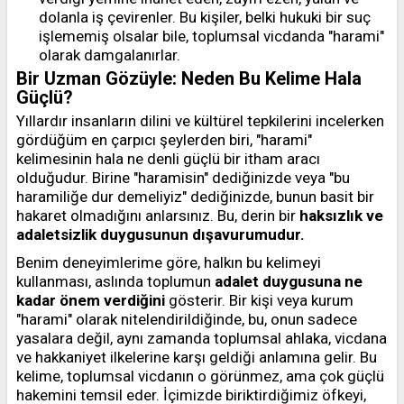
dolanla iş çevirenler. Bu kişiler, belki hukuki bir suç
işlememiş olsalar bile, toplumsal vicdanda "harami"
olarak damgalanırlar.
Bir Uzman Gözüyle: Neden Bu Kelime Hala
Güçlü?
Yıllardır insanların dilini ve kültürel tepkilerini incelerken
gördüğüm en çarpıcı şeylerden biri, "harami"
kelimesinin hala ne denli güçlü bir itham aracı
olduğudur. Birine "haramisin" dediğinizde veya "bu
haramiliğe dur demeliyiz" dediğinizde, bunun basit bir
hakaret olmadığını anlarsınız. Bu, derin bir
haksızlık ve
adaletsizlik duygusunun dışavurumudur.
Benim deneyimlerime göre, halkın bu kelimeyi
kullanması, aslında toplumun
adalet duygusuna ne
kadar önem verdiğini
gösterir. Bir kişi veya kurum
"harami" olarak nitelendirildiğinde, bu, onun sadece
yasalara değil, aynı zamanda toplumsal ahlaka, vicdana
ve hakkaniyet ilkelerine karşı geldiği anlamına gelir. Bu
kelime, toplumsal vicdanın o görünmez, ama çok güçlü
hakemini temsil eder. İçimizde biriktirdiğimiz öfkeyi,