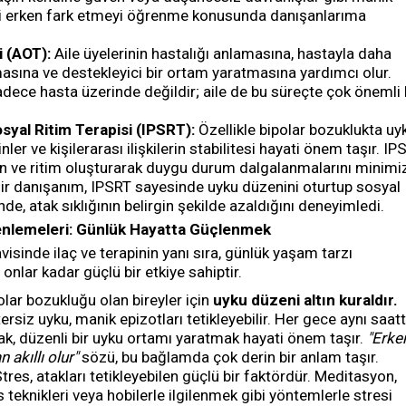
ni erken fark etmeyi öğrenme konusunda danışanlarıma
i (AOT):
Aile üyelerinin hastalığı anlamasına, hastayla daha
rmasına ve destekleyici bir ortam yaratmasına yardımcı olur.
dece hasta üzerinde değildir; aile de bu süreçte çok önemli 
osyal Ritim Terapisi (IPSRT):
Özellikle bipolar bozuklukta uy
nler ve kişilerarası ilişkilerin stabilitesi hayati önem taşır. IP
n ve ritim oluşturarak duygu durum dalgalanmalarını minimi
Bir danışanım, IPSRT sayesinde uyku düzenini oturtup sosyal
nde, atak sıklığının belirgin şekilde azaldığını deneyimledi.
enlemeleri: Günlük Hayatta Güçlenmek
visinde ilaç ve terapinin yanı sıra, günlük yaşam tarzı
onlar kadar güçlü bir etkiye sahiptir.
lar bozukluğu olan bireyler için
uyku düzeni altın kuraldır.
rsiz uyku, manik epizotları tetikleyebilir. Her gece aynı saat
, düzenli bir uyku ortamı yaratmak hayati önem taşır.
"Erke
 akıllı olur"
sözü, bu bağlamda çok derin bir anlam taşır.
tres, atakları tetikleyebilen güçlü bir faktördür. Meditasyon,
teknikleri veya hobilerle ilgilenmek gibi yöntemlerle stresi