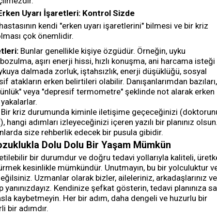
çilmezdir.
Erken Uyarı İşaretleri: Kontrol Sizde
astasının kendi "erken uyarı işaretlerini" bilmesi ve bir kriz
olması çok önemlidir.
tleri:
Bunlar genellikle kişiye özgüdür. Örneğin, uyku
bozulma, aşırı enerji hissi, hızlı konuşma, ani harcama isteği
ykuya dalmada zorluk, iştahsızlık, enerji düşüklüğü, sosyal
f atakların erken belirtileri olabilir. Danışanlarımdan bazıları
 günlük" veya "depresif termometre" şeklinde not alarak erken
yakalarlar.
Bir kriz durumunda kiminle iletişime geçeceğinizi (doktorun
t), hangi adımları izleyeceğinizi içeren yazılı bir planınız olsun
larda size rehberlik edecek bir pusula gibidir.
ozuklukla Dolu Dolu Bir Yaşam Mümkün
tilebilir bir durumdur ve doğru tedavi yollarıyla kaliteli, üret
ürmek kesinlikle mümkündür. Unutmayın, bu bir yolculuktur v
eğilsiniz. Uzmanlar olarak bizler, aileleriniz, arkadaşlarınız ve
p yanınızdayız. Kendinize şefkat gösterin, tedavi planınıza s
la kaybetmeyin. Her bir adım, daha dengeli ve huzurlu bir
i bir adımdır.