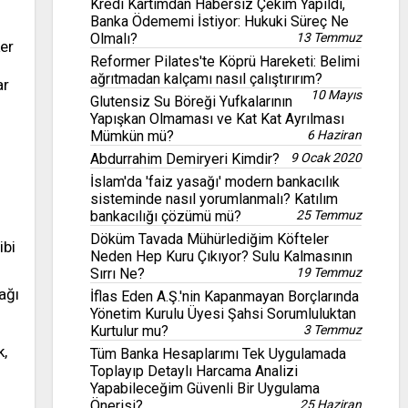
Kredi Kartımdan Habersiz Çekim Yapıldı,
Banka Ödememi İstiyor: Hukuki Süreç Ne
Olmalı?
13 Temmuz
ker
Reformer Pilates'te Köprü Hareketi: Belimi
ağrıtmadan kalçamı nasıl çalıştırırım?
ar
10 Mayıs
Glutensiz Su Böreği Yufkalarının
Yapışkan Olmaması ve Kat Kat Ayrılması
Mümkün mü?
6 Haziran
Abdurrahim Demiryeri Kimdir?
9 Ocak 2020
İslam'da 'faiz yasağı' modern bankacılık
sisteminde nasıl yorumlanmalı? Katılım
bankacılığı çözümü mü?
25 Temmuz
Döküm Tavada Mühürlediğim Köfteler
ibi
Neden Hep Kuru Çıkıyor? Sulu Kalmasının
Sırrı Ne?
19 Temmuz
ağı
İflas Eden A.Ş.'nin Kapanmayan Borçlarında
Yönetim Kurulu Üyesi Şahsi Sorumluluktan
Kurtulur mu?
3 Temmuz
k,
Tüm Banka Hesaplarımı Tek Uygulamada
Toplayıp Detaylı Harcama Analizi
Yapabileceğim Güvenli Bir Uygulama
Önerisi?
25 Haziran