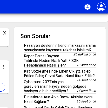
person
brightness_auto
Son Sorular
Pazaryeri devlerinin kendi markasını arama
sonuçlarında kayırması rekabet ihlali mi?
26 dakika önce
Rapor Parası Bayram
Tatilinde Neden Eksik Yattı? SGK
Hesaplaması Nasıl İşler?
13 saat önce
more_vert
Kira Sözleşmesinde Erken Çıkışta Talep
Edilen Fahiş Cezai Şarta Nasıl İtiraz Edilir?
14 saat önce
Cyberpunk 2077'nin yan
görevleri ana hikayeyi neden gölgede
bırakıyor gibi hissediliyor?
14 saat önce
Piruetlerde Atın Arka Bacak Aktivitasyonu
Nasıl Sağlanır?
15 saat önce
Geleneksel Yayda Yeleli Okların Namluya