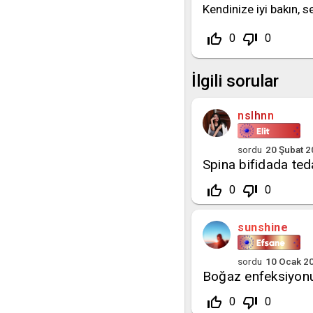
Kendinize iyi bakın, se
thumb_up_off_alt
thumb_down_off_alt
0
0
İlgili sorular
nslhnn
sordu
20 Şubat 
Spina bifidada ted
thumb_up_off_alt
thumb_down_off_alt
0
0
sunshine
sordu
10 Ocak 2
Boğaz enfeksiyonun
thumb_up_off_alt
thumb_down_off_alt
0
0