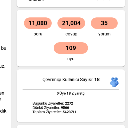
11,080
21,004
35
soru
cevap
yorum
109
, bu
üye
uz,
.
Çevrimiçi Kullanıcı Sayısı:
18
ken
0
Üye
18
Ziyaretçi
e
Bugünkü Ziyaretler:
2272
Dünkü Ziyaretler:
9566
adık
Toplam Ziyaretler:
5423711