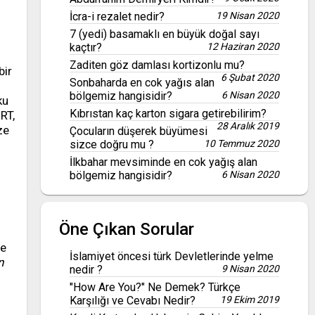
İcra-i rezalet nedir?
19 Nisan 2020
7 (yedi) basamaklı en büyük doğal sayı
kaçtır?
12 Haziran 2020
Zaditen göz damlası kortizonlu mu?
bir
6 Şubat 2020
Sonbaharda en cok yağıs alan
bölgemiz hangisidir?
6 Nisan 2020
ku
Kıbrıstan kaç karton sigara getirebilirim?
SRT,
28 Aralık 2019
ze
Çocuların düşerek büyümesi
sizce doğru mu ?
10 Temmuz 2020
İlkbahar mevsiminde en cok yağış alan
bölgemiz hangisidir?
6 Nisan 2020
Öne Çıkan Sorular
te
İslamiyet öncesi türk Devletlerinde yelme
n
nedir ?
9 Nisan 2020
"How Are You?" Ne Demek? Türkçe
Karşılığı ve Cevabı Nedir?
19 Ekim 2019