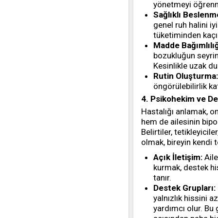
yönetmeyi öğrenm
Sağlıklı Beslenm
genel ruh halini iy
tüketiminden kaçı
Madde Bağımlılı
bozukluğun seyrini 
Kesinlikle uzak du
Rutin Oluşturma:
öngörülebilirlik 
4. Psikohekim ve Des
Hastalığı anlamak, on
hem de ailesinin bipo
Belirtiler, tetikleyici
olmak, bireyin kendi t
Açık İletişim:
Aile
kurmak, destek hi
tanır.
Destek Grupları:
yalnızlık hissini 
yardımcı olur. Bu