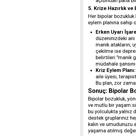
açısından paha bi
5. Krize Hazırlık ve 
Her bipolar bozukluk h
eylem planına sahip 
Erken Uyarı İşare
düzeninizdeki ani 
manik atakların; u
çekilme ise depresi
belirtileri "manik
müdahale şansını 
Kriz Eylem Planı:
aile üyesi, terapis
Bu plan, zor zaman
Sonuç: Bipolar B
Bipolar bozukluk, yöne
ve mutlu bir yaşam s
bu yolculukta yalnız d
destek gruplarınız he
kalın ve umudunuzu as
yaşama atılmış değerl