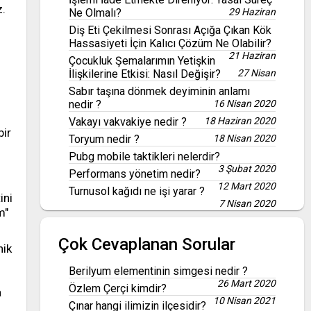
z.
Ne Olmalı?
29 Haziran
Diş Eti Çekilmesi Sonrası Açığa Çıkan Kök
Hassasiyeti İçin Kalıcı Çözüm Ne Olabilir?
21 Haziran
Çocukluk Şemalarımın Yetişkin
İlişkilerine Etkisi: Nasıl Değişir?
27 Nisan
Sabır taşına dönmek deyiminin anlamı
nedir ?
16 Nisan 2020
Vakayı vakvakiye nedir ?
18 Haziran 2020
bir
Toryum nedir ?
18 Nisan 2020
Pubg mobile taktikleri nelerdir?
3 Şubat 2020
Performans yönetim nedir?
12 Mart 2020
Turnusol kağıdı ne işi yarar ?
ini
7 Nisan 2020
m"
Çok Cevaplanan Sorular
nik
Berilyum elementinin simgesi nedir ?
26 Mart 2020
Özlem Çerçi kimdir?
a
10 Nisan 2021
Çınar hangi ilimizin ilçesidir?