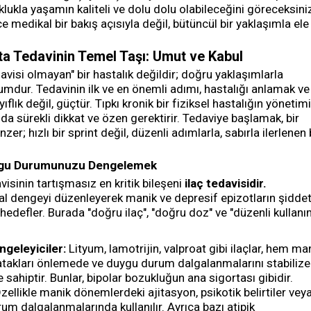
klukla yaşamın kaliteli ve dolu dolu olabileceğini göreceksini
e medikal bir bakış açısıyla değil, bütüncül bir yaklaşımla ele
ta Tedavinin Temel Taşı: Umut ve Kabul
avisi olmayan" bir hastalık değildir; doğru yaklaşımlarla
umdur. Tedavinin ilk ve en önemli adımı, hastalığı anlamak ve
ıflık değil, güçtür. Tıpkı kronik bir fiziksel hastalığın yönetimi
 da sürekli dikkat ve özen gerektirir. Tedaviye başlamak, bir
; hızlı bir sprint değil, düzenli adımlarla, sabırla ilerlenen 
Duygu Durumunuzu Dengelemek
visinin tartışmasız en kritik bileşeni
ilaç tedavisidir.
l dengeyi düzenleyerek manik ve depresif epizotların şiddet
 hedefler. Burada "doğru ilaç", "doğru doz" ve "düzenli kullanı
geleyiciler:
Lityum, lamotrijin, valproat gibi ilaçlar, hem ma
takları önlemede ve duygu durum dalgalanmalarını stabilize
sahiptir. Bunlar, bipolar bozukluğun ana sigortası gibidir.
zellikle manik dönemlerdeki ajitasyon, psikotik belirtiler vey
um dalgalanmalarında kullanılır. Ayrıca bazı atipik