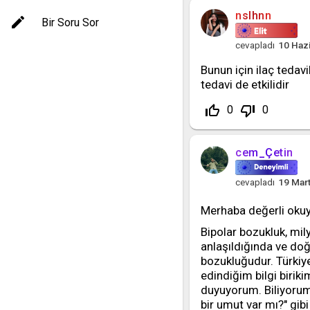
nslhnn
Bir Soru Sor
cevapladı
10 Haz
Bunun için ilaç tedavi
tedavi de etkilidir
thumb_up_off_alt
thumb_down_off_alt
0
0
cem_Çetin
cevapladı
19 Mar
Merhaba değerli okuy
Bipolar bozukluk, mil
anlaşıldığında ve doğ
bozukluğudur. Türkiy
edindiğim bilgi biriki
duyuyorum. Biliyorum 
bir umut var mı?" gibi