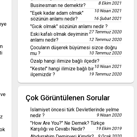
8 Ekim 2021
Businesman ne demektir?
10 Nisan 2021
"Eşek kadar adam olmak"
sözünün anlamı nedir?
16 Şubat 2021
eye
"Gıcık olmak" sözünün anlamı nedir ?
27 Temmuz 2020
Eski kafalı olmak deyiminin
anlamı nedir?
12 Temmuz 2020
an
Çocuların düşerek büyümesi sizce doğru
i
mu ?
10 Temmuz 2020
Özalp hangi ilimize bağlı ilçedir?
10 Nisan 2021
"Kestel" hangi ilimize bağlı bir
ilçemizdir ?
19 Temmuz 2020
 ve
Çok Görüntülenen Sorular
İslamiyet öncesi türk Devletlerinde yelme
nedir ?
9 Nisan 2020
uz
"How Are You?" Ne Demek? Türkçe
Karşılığı ve Cevabı Nedir?
19 Ekim 2019
çok
Abdurrahim Demiryeri Kimdir?
9 Ocak 2020