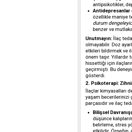
antipsikotikler, de
Antidepresanlar (
özellikle maniye t
durum dengeleyici 
benzer ve mutlaka 
Unutmayın:
İlaç tedav
olmayabilir. Doz ayar
etkileri bildirmek ve i
önem taşır. Yıllardır
hissettiği için ilaçla
geçirmişti. Bu deneyi
gösterdi.
2. Psikoterapi: Zihn
İlaçlar kimyasalları d
yaşam becerilerinizi g
parçasıdır ve ilaç teda
Bilişsel Davranış
düşünce kalıpların
belirleme, stres 
etkilidir. Örneğin