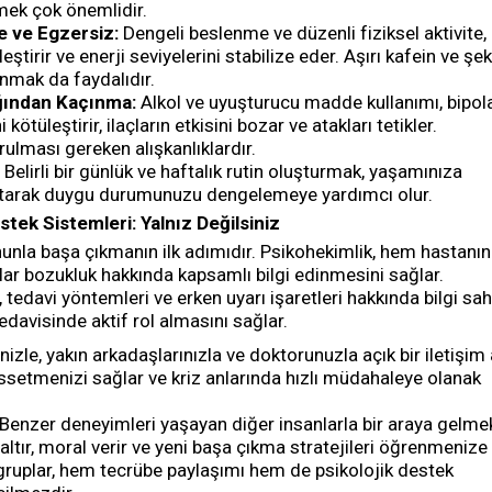
ek çok önemlidir.
e ve Egzersiz:
Dengeli beslenme ve düzenli fiziksel aktivite,
ileştirir ve enerji seviyelerini stabilize eder. Aşırı kafein ve şe
nmak da faydalıdır.
ğından Kaçınma:
Alkol ve uyuşturucu madde kullanımı, bipol
kötüleştirir, ilaçların etkisini bozar ve atakları tetikler.
rulması gereken alışkanlıklardır.
Belirli bir günlük ve haftalık rutin oluşturmak, yaşamınıza
katarak duygu durumunuzu dengelemeye yardımcı olur.
tek Sistemleri: Yalnız Değilsiniz
unla başa çıkmanın ilk adımıdır. Psikohekimlik, hem hastanın
lar bozukluk hakkında kapsamlı bilgi edinmesini sağlar.
ler, tedavi yöntemleri ve erken uyarı işaretleri hakkında bilgi sah
edavisinde aktif rol almasını sağlar.
nizle, yakın arkadaşlarınızla ve doktorunuzla açık bir iletişim 
ssetmenizi sağlar ve kriz anlarında hızlı müdahaleye olanak
Benzer deneyimleri yaşayan diğer insanlarla bir araya gelme
azaltır, moral verir ve yeni başa çıkma stratejileri öğrenmenize
 gruplar, hem tecrübe paylaşımı hem de psikolojik destek