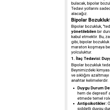
bulacak, bipolar bozu
Tedavi yollarını sadec
alacağız.
Bipolar Bozukluk
Bipolar bozukluk, "ted
yönetilebilen
bir dur
kabul etmektir. Bu, zay
gibi, bipolar bozukluk
maraton koşmaya benzer
yolculuktur.
1. İlaç Tedavisi: 
Bipolar bozukluk teda
Beynimizdeki kimyasa
ve sıklığını azaltmayı
anahtar kelimelerdir.
Duygu Durum Den
hem de depresif a
etmede temel role 
Antipsikotikler:
Ö
şiddetli duygu dur