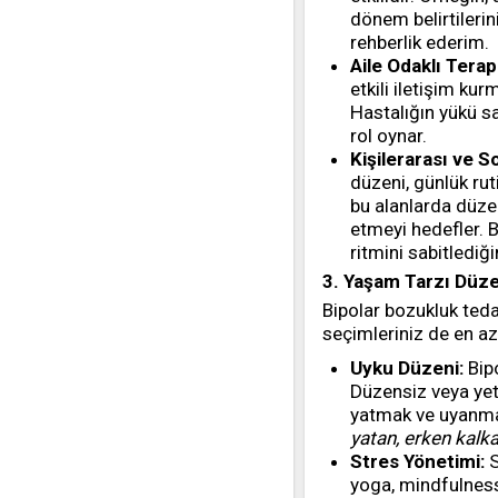
dönem belirtileri
rehberlik ederim.
Aile Odaklı Terap
etkili iletişim ku
Hastalığın yükü sa
rol oynar.
Kişilerarası ve S
düzeni, günlük ruti
bu alanlarda düze
etmeyi hedefler. 
ritmini sabitlediği
3. Yaşam Tarzı Düz
Bipolar bozukluk teda
seçimleriniz de en az 
Uyku Düzeni:
Bipo
Düzensiz veya yete
yatmak ve uyanmak
yatan, erken kalkan
Stres Yönetimi:
S
yoga, mindfulness 