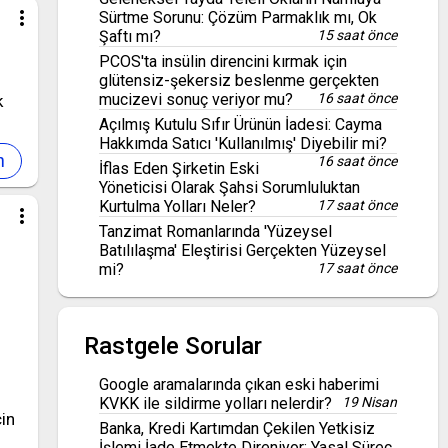
more_vert
Sürtme Sorunu: Çözüm Parmaklık mı, Ok
Şaftı mı?
15 saat önce
PCOS'ta insülin direncini kırmak için
glütensiz-şekersiz beslenme gerçekten
mucizevi sonuç veriyor mu?
16 saat önce
k
Açılmış Kutulu Sıfır Ürünün İadesi: Cayma
Hakkımda Satıcı 'Kullanılmış' Diyebilir mi?
16 saat önce
İflas Eden Şirketin Eski
Yöneticisi Olarak Şahsi Sorumluluktan
Kurtulma Yolları Neler?
17 saat önce
more_vert
Tanzimat Romanlarında 'Yüzeysel
Batılılaşma' Eleştirisi Gerçekten Yüzeysel
mi?
17 saat önce
Rastgele Sorular
Google aramalarında çıkan eski haberimi
KVKK ile sildirme yolları nelerdir?
19 Nisan
çin
Banka, Kredi Kartımdan Çekilen Yetkisiz
İşlemi İade Etmekte Direniyor: Yasal Süreç