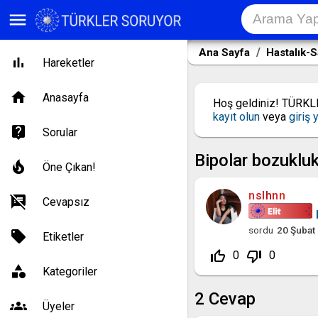
menu
Ana Sayfa
Hastalık-S
Hareketler
Anasayfa
Hoş geldiniz! TÜRK
kayıt olun
veya
giriş 
Sorular
Bipolar bozukluk
Öne Çıkan!
nslhnn
Cevapsız
sordu
20 Şubat
Etiketler
thumb_up_off_alt
thumb_down_off_alt
0
0
Kategoriler
2
Cevap
Üyeler