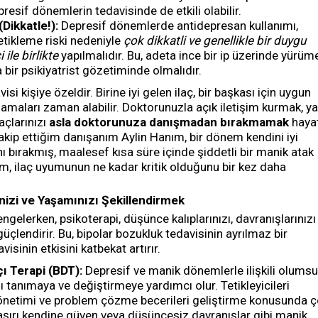
presif dönemlerin tedavisinde de etkili olabilir.
Dikkatle!):
Depresif dönemlerde antidepresan kullanımı,
etikleme riski nedeniyle
çok dikkatli ve genellikle bir duygu
ile birlikte
yapılmalıdır. Bu, adeta ince bir ip üzerinde yürüm
bir psikiyatrist gözetiminde olmalıdır.
isi kişiye özeldir. Birine iyi gelen ilaç, bir başkası için uygun
lamaları zaman alabilir. Doktorunuzla açık iletişim kurmak, y
laçlarınızı
asla doktorunuza danışmadan bırakmamak
hayat
 takip ettiğim danışanım Aylin Hanım, bir dönem kendini iyi
rını bırakmış, maalesef kısa süre içinde şiddetli bir manik atak
m, ilaç uyumunun ne kadar kritik olduğunu bir kez daha
inizi ve Yaşamınızı Şekillendirmek
engelerken, psikoterapi, düşünce kalıplarınızı, davranışlarınızı
üçlendirir. Bu, bipolar bozukluk tedavisinin ayrılmaz bir
visinin etkisini katbekat artırır.
çı Terapi (BDT):
Depresif ve manik dönemlerle ilişkili olums
ı tanımaya ve değiştirmeye yardımcı olur. Tetikleyicileri
yönetimi ve problem çözme becerileri geliştirme konusunda 
, aşırı kendine güven veya düşüncesiz davranışlar gibi manik