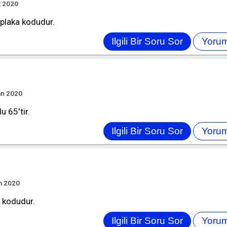
t 2020
k plaka kodudur.
an 2020
u 65'tir.
m 2020
k kodudur.