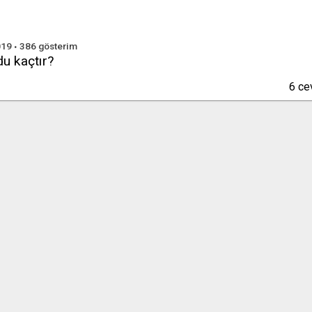
019
386
gösterim
u kaçtır?
6
ce