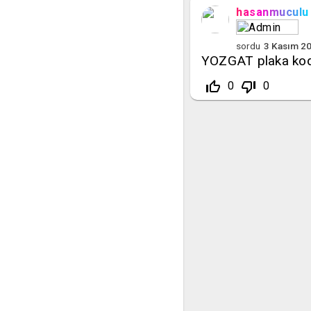
hasanmuculu
sordu
3 Kasım 2
YOZGAT plaka kod
thumb_up_off_alt
thumb_down_off_alt
0
0