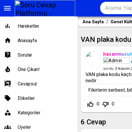
menu
Ana Sayfa
Genel Kül
Hareketler
VAN plaka kodu 
Anasayfa
hasanmucul
Sorular
sordu
3 Kasım 
Öne Çıkan!
VAN plaka kodu kaçtı
nedir
Cevapsız
Fikirlerin serbest, b
Etiketler
thumb_up_off_alt
thumb_down_off_alt
0
0
Kategoriler
6
Cevap
Üyeler