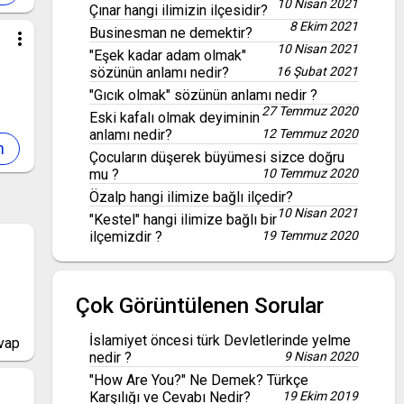
10 Nisan 2021
Çınar hangi ilimizin ilçesidir?
8 Ekim 2021
Businesman ne demektir?
more_vert
10 Nisan 2021
"Eşek kadar adam olmak"
sözünün anlamı nedir?
16 Şubat 2021
"Gıcık olmak" sözünün anlamı nedir ?
27 Temmuz 2020
Eski kafalı olmak deyiminin
anlamı nedir?
12 Temmuz 2020
Çocuların düşerek büyümesi sizce doğru
mu ?
10 Temmuz 2020
Özalp hangi ilimize bağlı ilçedir?
10 Nisan 2021
"Kestel" hangi ilimize bağlı bir
ilçemizdir ?
19 Temmuz 2020
Çok Görüntülenen Sorular
İslamiyet öncesi türk Devletlerinde yelme
vap
nedir ?
9 Nisan 2020
"How Are You?" Ne Demek? Türkçe
Karşılığı ve Cevabı Nedir?
19 Ekim 2019