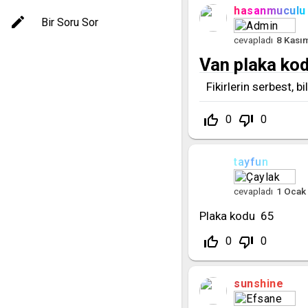
hasanmuculu
Bir Soru Sor
cevapladı
8 Kası
Van plaka kodu
Fikirlerin serbest, b
thumb_up_off_alt
thumb_down_off_alt
0
0
tayfun
cevapladı
1 Ocak
Plaka kodu 65
thumb_up_off_alt
thumb_down_off_alt
0
0
sunshine