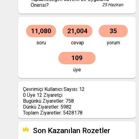
Önerisi?
25 Haziran
11,080
21,004
35
soru
cevap
yorum
109
üye
Çevrimiçi Kullanıcı Sayısı:
12
0
Üye
12
Ziyaretçi
Bugünkü Ziyaretler:
758
Dünkü Ziyaretler:
5982
Toplam Ziyaretler:
5428178
Son Kazanılan Rozetler