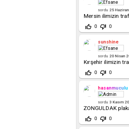
sordu
25 Hazira
Mersin ilimizin tra
thumb_up_off_alt
thumb_down_off_alt
0
0
sunshine
sordu
20 Nisan 
Kırşehir ilimizin tr
thumb_up_off_alt
thumb_down_off_alt
0
0
hasanmuculu
sordu
3 Kasım 2
ZONGULDAK plaka 
thumb_up_off_alt
thumb_down_off_alt
0
0