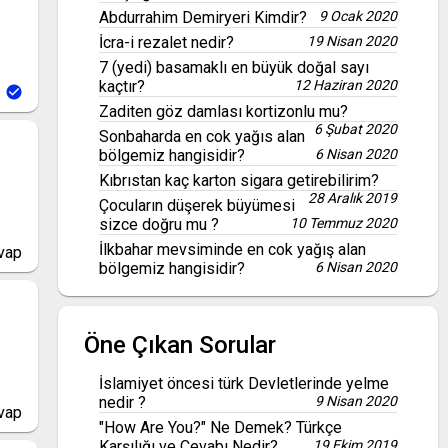
Abdurrahim Demiryeri Kimdir?
9 Ocak 2020
İcra-i rezalet nedir?
19 Nisan 2020
7 (yedi) basamaklı en büyük doğal sayı
kaçtır?
12 Haziran 2020
Zaditen göz damlası kortizonlu mu?
6 Şubat 2020
Sonbaharda en cok yağıs alan
bölgemiz hangisidir?
6 Nisan 2020
Kıbrıstan kaç karton sigara getirebilirim?
28 Aralık 2019
Çocuların düşerek büyümesi
sizce doğru mu ?
10 Temmuz 2020
İlkbahar mevsiminde en cok yağış alan
vap
bölgemiz hangisidir?
6 Nisan 2020
Öne Çıkan Sorular
İslamiyet öncesi türk Devletlerinde yelme
nedir ?
9 Nisan 2020
vap
"How Are You?" Ne Demek? Türkçe
Karşılığı ve Cevabı Nedir?
19 Ekim 2019