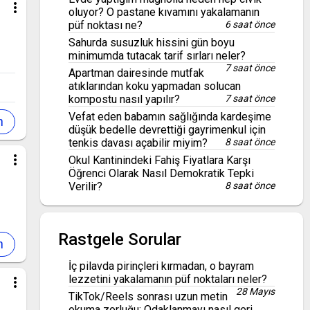
more_vert
oluyor? O pastane kıvamını yakalamanın
püf noktası ne?
6 saat önce
Sahurda susuzluk hissini gün boyu
minimumda tutacak tarif sırları neler?
7 saat önce
Apartman dairesinde mutfak
atıklarından koku yapmadan solucan
kompostu nasıl yapılır?
7 saat önce
Vefat eden babamın sağlığında kardeşime
düşük bedelle devrettiği gayrimenkul için
tenkis davası açabilir miyim?
8 saat önce
more_vert
Okul Kantinindeki Fahiş Fiyatlara Karşı
Öğrenci Olarak Nasıl Demokratik Tepki
Verilir?
8 saat önce
Rastgele Sorular
İç pilavda pirinçleri kırmadan, o bayram
lezzetini yakalamanın püf noktaları neler?
more_vert
28 Mayıs
TikTok/Reels sonrası uzun metin
okuma zorluğu: Odaklanmayı nasıl geri