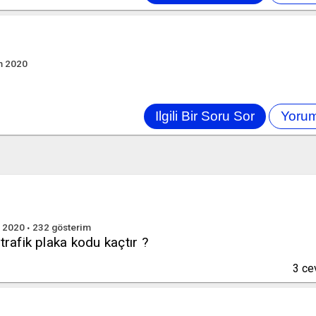
m 2020
n 2020
232
gösterim
trafik plaka kodu kaçtır ?
3
ce