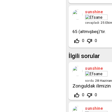
sunshine
cevapladı
25 Eki
65 (altmışbeş)'tir.
thumb_up_off_alt
thumb_down_off_alt
0
0
İlgili sorular
sunshine
sordu
28 Hazira
Zonguldak ilimizin 
thumb_up_off_alt
thumb_down_off_alt
0
0
sunshine