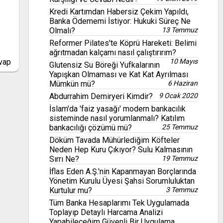
Kredi Kartımdan Habersiz Çekim Yapıldı,
Banka Ödememi İstiyor: Hukuki Süreç Ne
Olmalı?
13 Temmuz
Reformer Pilates'te Köprü Hareketi: Belimi
ağrıtmadan kalçamı nasıl çalıştırırım?
vap
10 Mayıs
Glutensiz Su Böreği Yufkalarının
Yapışkan Olmaması ve Kat Kat Ayrılması
Mümkün mü?
6 Haziran
Abdurrahim Demiryeri Kimdir?
9 Ocak 2020
İslam'da 'faiz yasağı' modern bankacılık
sisteminde nasıl yorumlanmalı? Katılım
bankacılığı çözümü mü?
25 Temmuz
Döküm Tavada Mühürlediğim Köfteler
Neden Hep Kuru Çıkıyor? Sulu Kalmasının
Sırrı Ne?
19 Temmuz
İflas Eden A.Ş.'nin Kapanmayan Borçlarında
Yönetim Kurulu Üyesi Şahsi Sorumluluktan
Kurtulur mu?
3 Temmuz
Tüm Banka Hesaplarımı Tek Uygulamada
Toplayıp Detaylı Harcama Analizi
Yapabileceğim Güvenli Bir Uygulama