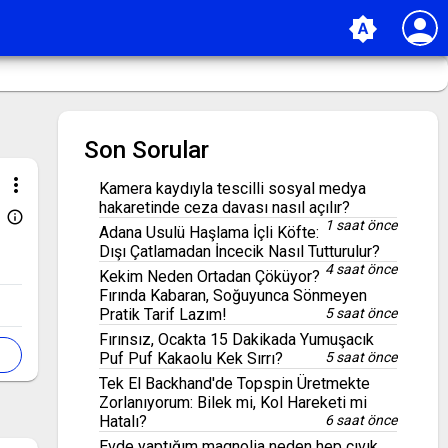
person
brightness_auto
Son Sorular
more_vert
Kamera kaydıyla tescilli sosyal medya
hakaretinde ceza davası nasıl açılır?
info_outline
1 saat önce
Adana Usulü Haşlama İçli Köfte:
Dışı Çatlamadan İncecik Nasıl Tutturulur?
4 saat önce
Kekim Neden Ortadan Çöküyor?
Fırında Kabaran, Soğuyunca Sönmeyen
Pratik Tarif Lazım!
5 saat önce
Fırınsız, Ocakta 15 Dakikada Yumuşacık
Puf Puf Kakaolu Kek Sırrı?
5 saat önce
Tek El Backhand'de Topspin Üretmekte
Zorlanıyorum: Bilek mi, Kol Hareketi mi
Hatalı?
6 saat önce
Evde yaptığım magnolia neden hep cıvık