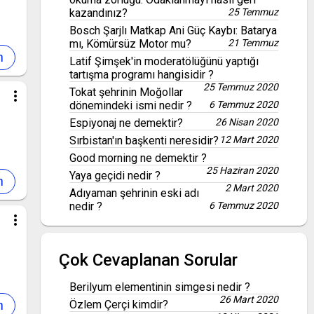
kazandınız?
25 Temmuz
Bosch Şarjlı Matkap Ani Güç Kaybı: Batarya
mı, Kömürsüz Motor mu?
21 Temmuz
Latif Şimşek'in moderatölüğünü yaptığı
tartışma programı hangisidir ?
25 Temmuz 2020
Tokat şehrinin Moğollar
more_vert
dönemindeki ismi nedir ?
6 Temmuz 2020
Espiyonaj ne demektir?
26 Nisan 2020
Sırbistan'ın başkenti neresidir?
12 Mart 2020
Good morning ne demektir ?
25 Haziran 2020
Yaya geçidi nedir ?
2 Mart 2020
Adıyaman şehrinin eski adı
nedir ?
6 Temmuz 2020
more_vert
Çok Cevaplanan Sorular
Berilyum elementinin simgesi nedir ?
26 Mart 2020
Özlem Çerçi kimdir?