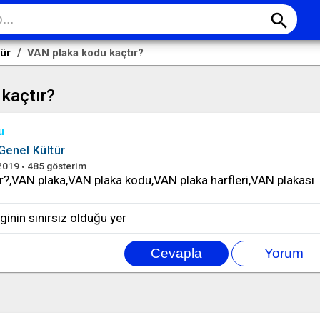
search
tür
VAN plaka kodu kaçtır?
kaçtır?
u
Genel Kültür
2019
485
gösterim
r?,VAN plaka,VAN plaka kodu,VAN plaka harfleri,VAN plakası
ilginin sınırsız olduğu yer