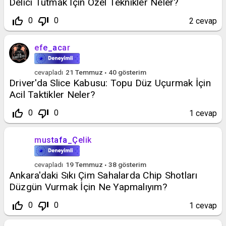
Delici Tutmak İçin Özel Teknikler Neler?
thumb_up_off_alt
thumb_down_off_alt
0
0
2
cevap
efe_acar
cevapladı
21 Temmuz
40
gösterim
Driver'da Slice Kabusu: Topu Düz Uçurmak İçin
Acil Taktikler Neler?
thumb_up_off_alt
thumb_down_off_alt
0
0
1
cevap
mustafa_Çelik
cevapladı
19 Temmuz
38
gösterim
Ankara'daki Sıkı Çim Sahalarda Chip Shotları
Düzgün Vurmak İçin Ne Yapmalıyım?
thumb_up_off_alt
thumb_down_off_alt
0
0
1
cevap