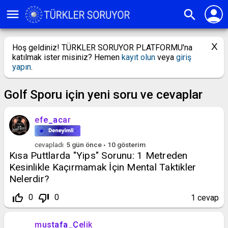
person
menu
search
Hoş geldiniz! TÜRKLER SORUYOR PLATFORMU'na
katılmak ister misiniz? Hemen
kayıt olun
veya
giriş
yapın
.
Golf Sporu için yeni soru ve cevaplar
efe_acar
cevapladı
5 gün
önce
10
gösterim
Kısa Puttlarda "Yips" Sorunu: 1 Metreden
Kesinlikle Kaçırmamak İçin Mental Taktikler
Nelerdir?
thumb_up_off_alt
thumb_down_off_alt
0
0
1
cevap
mustafa_Çelik