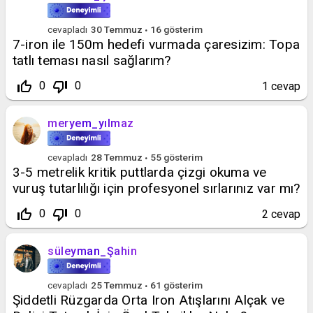
cevapladı
30 Temmuz
16
gösterim
7-iron ile 150m hedefi vurmada çaresizim: Topa
tatlı teması nasıl sağlarım?
thumb_up_off_alt
thumb_down_off_alt
0
0
1
cevap
meryem_yılmaz
cevapladı
28 Temmuz
55
gösterim
3-5 metrelik kritik puttlarda çizgi okuma ve
vuruş tutarlılığı için profesyonel sırlarınız var mı?
thumb_up_off_alt
thumb_down_off_alt
0
0
2
cevap
süleyman_Şahin
cevapladı
25 Temmuz
61
gösterim
Şiddetli Rüzgarda Orta Iron Atışlarını Alçak ve