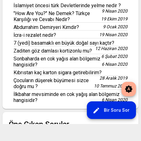
İslamiyet öncesi türk Devletlerinde yelme nedir ?
9 Nisan 2020
"How Are You?" Ne Demek? Türkçe
Karşılığı ve Cevabı Nedir?
19 Ekim 2019
Abdurrahim Demiryeri Kimdir?
9 Ocak 2020
İcra-i rezalet nedir?
19 Nisan 2020
7 (yedi) basamaklı en büyük doğal sayı kaçtır?
12 Haziran 2020
Zaditen göz damlası kortizonlu mu?
6 Şubat 2020
Sonbaharda en cok yağıs alan bölgemiz
hangisidir?
6 Nisan 2020
Kıbrıstan kaç karton sigara getirebilirim?
28 Aralık 2019
Çocuların düşerek büyümesi sizce
doğru mu ?
10 Temmuz 2020
brightness_auto
İlkbahar mevsiminde en cok yağış alan bölgemiz
hangisidir?
6 Nisan 2020
edit
Bir Soru Sor
Öne Çıkan Sorular
İslamiyet öncesi türk Devletlerinde yelme nedir ?