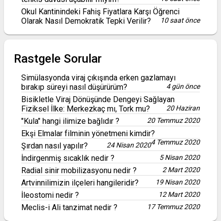
Okul Kantinindeki Fahiş Fiyatlara Karşı Öğrenci
Olarak Nasıl Demokratik Tepki Verilir?
10 saat önce
Rastgele Sorular
Simülasyonda viraj çıkışında erken gazlamayı
bırakıp süreyi nasıl düşürürüm?
4 gün önce
Bisikletle Viraj Dönüşünde Dengeyi Sağlayan
Fiziksel İlke: Merkezkaç mı, Tork mu?
20 Haziran
"Kula" hangi ilimize bağlıdır ?
20 Temmuz 2020
Ekşi Elmalar filminin yönetmeni kimdir?
4 Temmuz 2020
Şırdan nasıl yapılır?
24 Nisan 2020
İndirgenmiş sıcaklık nedir ?
5 Nisan 2020
Radial sinir mobilizasyonu nedir ?
2 Mart 2020
Artvinnilimizin ilçeleri hangileridir?
19 Nisan 2020
İleostomi nedir ?
12 Mart 2020
Meclis-i Ali tanzimat nedir ?
17 Temmuz 2020