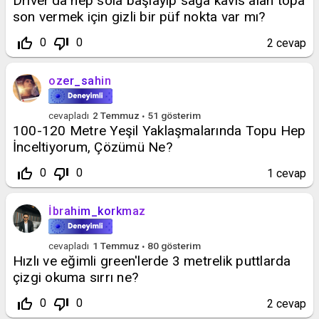
Driver'da hep sola başlayıp sağa kavis alan topa
son vermek için gizli bir püf nokta var mı?
thumb_up_off_alt
thumb_down_off_alt
0
0
2
cevap
ozer_sahin
cevapladı
2 Temmuz
51
gösterim
100-120 Metre Yeşil Yaklaşmalarında Topu Hep
İnceltiyorum, Çözümü Ne?
thumb_up_off_alt
thumb_down_off_alt
0
0
1
cevap
İbrahim_korkmaz
cevapladı
1 Temmuz
80
gösterim
Hızlı ve eğimli green'lerde 3 metrelik puttlarda
çizgi okuma sırrı ne?
thumb_up_off_alt
thumb_down_off_alt
0
0
2
cevap