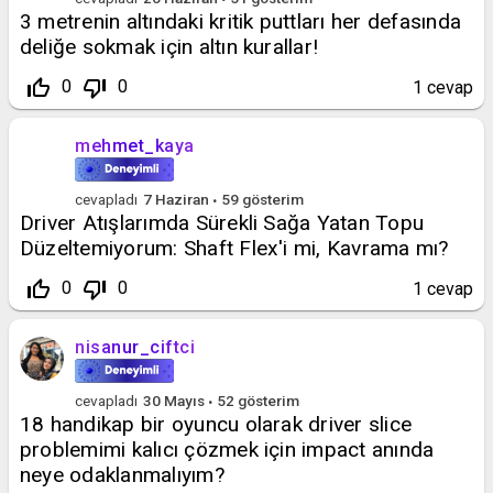
3 metrenin altındaki kritik puttları her defasında
deliğe sokmak için altın kurallar!
thumb_up_off_alt
thumb_down_off_alt
0
0
1
cevap
mehmet_kaya
cevapladı
7 Haziran
59
gösterim
Driver Atışlarımda Sürekli Sağa Yatan Topu
Düzeltemiyorum: Shaft Flex'i mi, Kavrama mı?
thumb_up_off_alt
thumb_down_off_alt
0
0
1
cevap
nisanur_ciftci
cevapladı
30 Mayıs
52
gösterim
18 handikap bir oyuncu olarak driver slice
problemimi kalıcı çözmek için impact anında
neye odaklanmalıyım?