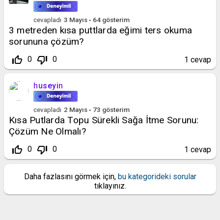
cevapladı
3 Mayıs
64
gösterim
3 metreden kısa puttlarda eğimi ters okuma
sorununa çözüm?
thumb_up_off_alt
thumb_down_off_alt
0
0
1
cevap
huseyin
cevapladı
2 Mayıs
73
gösterim
Kısa Putlarda Topu Sürekli Sağa İtme Sorunu:
Çözüm Ne Olmalı?
thumb_up_off_alt
thumb_down_off_alt
0
0
1
cevap
Daha fazlasını görmek için,
bu kategorideki sorular
tıklayınız.