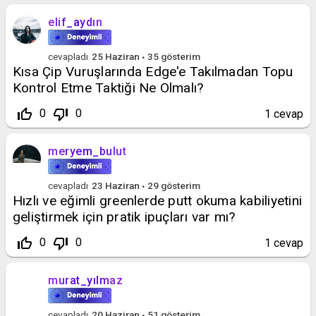
elif_aydın
cevapladı
25 Haziran
35
gösterim
Kısa Çip Vuruşlarında Edge'e Takılmadan Topu
Kontrol Etme Taktiği Ne Olmalı?
thumb_up_off_alt
thumb_down_off_alt
0
0
1
cevap
meryem_bulut
cevapladı
23 Haziran
29
gösterim
Hızlı ve eğimli greenlerde putt okuma kabiliyetini
geliştirmek için pratik ipuçları var mı?
thumb_up_off_alt
thumb_down_off_alt
0
0
1
cevap
murat_yılmaz
cevapladı
20 Haziran
51
gösterim