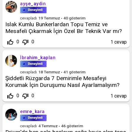
ayşe_aydin
cevapladı
19 Temmuz
40
gösterim
Islak Kumlu Bunkerlardan Topu Temiz ve
Mesafeli Çıkarmak İçin Özel Bir Teknik Var mı?
thumb_up_off_alt
thumb_down_off_alt
0
0
1
cevap
İbrahim_kaplan
cevapladı
18 Temmuz
41
gösterim
Şiddetli Rüzgarda 7 Demirimle Mesafeyi
Korumak İçin Duruşumu Nasıl Ayarlamalıyım?
thumb_up_off_alt
thumb_down_off_alt
0
0
1
cevap
emre_kara
cevapladı
4 Temmuz
46
gösterim