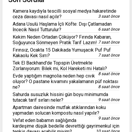
Kamera kaydıyla tescilli sosyal medya hakaretinde
ceza davası nasıl açılır?
3 saat önce
Adana Usulü Haşlama İçli Köfte: Dışı Çatlamadan
İncecik Nasıl Tutturulur?
6 saat önce
Kekim Neden Ortadan Çöküyor? Fırında Kabaran,
Soğuyunca Sönmeyen Pratik Tarif Lazım!
7 saat önce
Fırınsız, Ocakta 15 Dakikada Yumuşacık Puf Puf
Kakaolu Kek Sırrı?
7 saat önce
Tek El Backhand'de Topspin Üretmekte
Zorlanıyorum: Bilek mi, Kol Hareketi mi Hatalı?
8 saat önce
Evde yaptığım magnolia neden hep cıvık
oluyor? O pastane kıvamını yakalamanın püf noktası
ne?
8 saat önce
Sahurda susuzluk hissini gün boyu minimumda
tutacak tarif sırları neler?
9 saat önce
Apartman dairesinde mutfak atıklarından koku
yapmadan solucan kompostu nasıl yapılır?
9 saat önce
Vefat eden babamın sağlığında
kardeşime düşük bedelle devrettiği gayrimenkul için
tenkis davası açabilir miyim?
10 saat önce