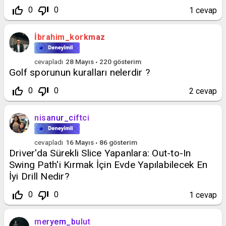
thumb_up_off_alt
thumb_down_off_alt
0
0
1
cevap
İbrahim_korkmaz
cevapladı
28 Mayıs
220
gösterim
Golf sporunun kuralları nelerdir ?
thumb_up_off_alt
thumb_down_off_alt
0
0
2
cevap
nisanur_ciftci
cevapladı
16 Mayıs
86
gösterim
Driver'da Sürekli Slice Yapanlara: Out-to-In
Swing Path'i Kırmak İçin Evde Yapılabilecek En
İyi Drill Nedir?
thumb_up_off_alt
thumb_down_off_alt
0
0
1
cevap
meryem_bulut