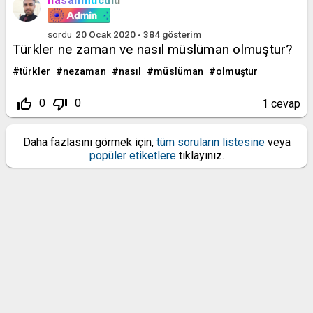
hasanmuculu
sordu
20 Ocak 2020
384
gösterim
Türkler ne zaman ve nasıl müslüman olmuştur?
türkler
nezaman
nasıl
müslüman
olmuştur
thumb_up_off_alt
thumb_down_off_alt
0
0
1
cevap
Daha fazlasını görmek için,
tüm soruların listesine
veya
popüler etiketlere
tıklayınız.