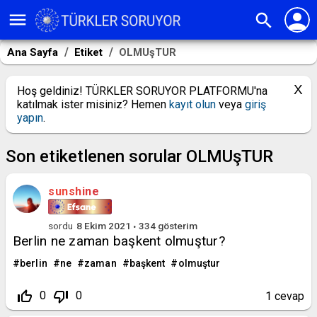
person
menu
search
Ana Sayfa
Etiket
OLMUşTUR
Hoş geldiniz! TÜRKLER SORUYOR PLATFORMU'na
katılmak ister misiniz? Hemen
kayıt olun
veya
giriş
yapın
.
Son etiketlenen sorular OLMUşTUR
sunshine
sordu
8 Ekim 2021
334
gösterim
Berlin ne zaman başkent olmuştur?
berlin
ne
zaman
başkent
olmuştur
thumb_up_off_alt
thumb_down_off_alt
0
0
1
cevap