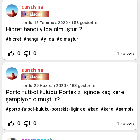
sunshine
sordu
12 Temmuz 2020
158
gösterim
Hicret hangi yılda olmuştur ?
hicret
hangi
yılda
olmuştur
thumb_up_off_alt
thumb_down_off_alt
0
0
1
cevap
sunshine
sordu
29 Haziran 2020
183
gösterim
Porto futbol kulübü Portekiz liginde kaç kere
şampiyon olmuştur?
porto-futbol-kulübü-portekiz-liginde
kaç
kere
şampiyon
thumb_up_off_alt
thumb_down_off_alt
0
0
1
cevap