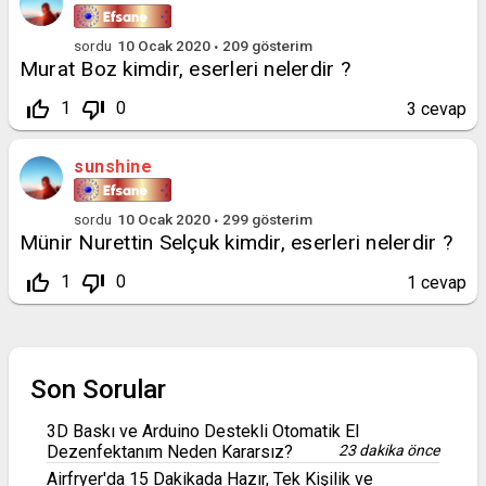
sordu
10 Ocak 2020
209
gösterim
Murat Boz kimdir, eserleri nelerdir ?
thumb_up_off_alt
thumb_down_off_alt
1
0
3
cevap
sunshine
sordu
10 Ocak 2020
299
gösterim
Münir Nurettin Selçuk kimdir, eserleri nelerdir ?
thumb_up_off_alt
thumb_down_off_alt
1
0
1
cevap
Son Sorular
3D Baskı ve Arduino Destekli Otomatik El
Dezenfektanım Neden Kararsız?
23 dakika önce
Airfryer'da 15 Dakikada Hazır, Tek Kişilik ve