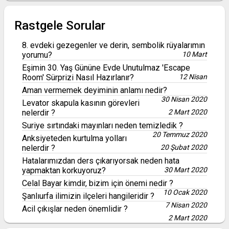
Rastgele Sorular
8. evdeki gezegenler ve derin, sembolik rüyalarımın
yorumu?
10 Mart
Eşimin 30. Yaş Gününe Evde Unutulmaz 'Escape
Room' Sürprizi Nasıl Hazırlanır?
12 Nisan
Aman vermemek deyiminin anlamı nedir?
30 Nisan 2020
Levator skapula kasının görevleri
nelerdir ?
2 Mart 2020
Suriye sırtındaki mayınları neden temizledik ?
20 Temmuz 2020
Anksiyeteden kurtulma yolları
nelerdir ?
20 Şubat 2020
Hatalarımızdan ders çıkarıyorsak neden hata
yapmaktan korkuyoruz?
30 Mart 2020
Celal Bayar kimdir, bizim için önemi nedir ?
10 Ocak 2020
Şanlıurfa ilimizin ilçeleri hangileridir ?
7 Nisan 2020
Acil çıkışlar neden önemlidir ?
2 Mart 2020