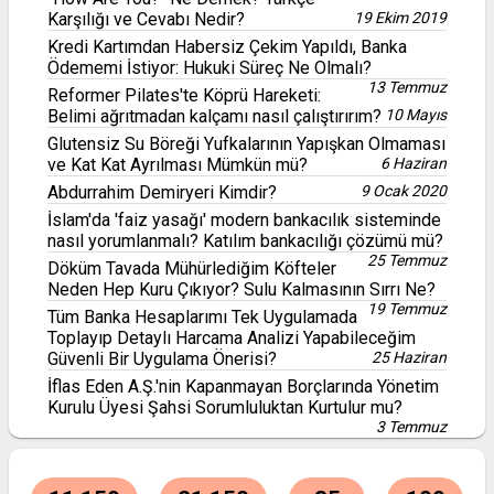
Karşılığı ve Cevabı Nedir?
19 Ekim 2019
Kredi Kartımdan Habersiz Çekim Yapıldı, Banka
Ödememi İstiyor: Hukuki Süreç Ne Olmalı?
13 Temmuz
Reformer Pilates'te Köprü Hareketi:
Belimi ağrıtmadan kalçamı nasıl çalıştırırım?
10 Mayıs
Glutensiz Su Böreği Yufkalarının Yapışkan Olmaması
ve Kat Kat Ayrılması Mümkün mü?
6 Haziran
Abdurrahim Demiryeri Kimdir?
9 Ocak 2020
İslam'da 'faiz yasağı' modern bankacılık sisteminde
nasıl yorumlanmalı? Katılım bankacılığı çözümü mü?
25 Temmuz
Döküm Tavada Mühürlediğim Köfteler
Neden Hep Kuru Çıkıyor? Sulu Kalmasının Sırrı Ne?
19 Temmuz
Tüm Banka Hesaplarımı Tek Uygulamada
Toplayıp Detaylı Harcama Analizi Yapabileceğim
Güvenli Bir Uygulama Önerisi?
25 Haziran
İflas Eden A.Ş.'nin Kapanmayan Borçlarında Yönetim
Kurulu Üyesi Şahsi Sorumluluktan Kurtulur mu?
3 Temmuz