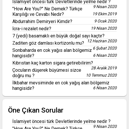
İslamiyet öncesi türk Devletlerinde yelme nedir ?
9 Nisan 2020
"How Are You?" Ne Demek? Türkçe
Karşılığı ve Cevabı Nedir?
19 Ekim 2019
Abdurrahim Demiryeri Kimdir?
9 Ocak 2020
İcra-i rezalet nedir?
19 Nisan 2020
7 (yedi) basamaklı en büyük doğal sayı kaçtır?
12 Haziran 2020
Zaditen göz damlası kortizonlu mu?
6 Şubat 2020
Sonbaharda en cok yağıs alan bölgemiz
hangisidir?
6 Nisan 2020
Kıbrıstan kaç karton sigara getirebilirim?
28 Aralık 2019
Çocuların düşerek büyümesi sizce
doğru mu ?
10 Temmuz 2020
İlkbahar mevsiminde en cok yağış alan bölgemiz
hangisidir?
6 Nisan 2020
Öne Çıkan Sorular
İslamiyet öncesi türk Devletlerinde yelme nedir ?
9 Nisan 2020
"How Are You?" Ne Demek? Türkçe