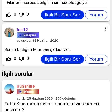
Fikirlerin serbest, bilginin sınırsız olduğu yer
thumb_up_off_alt
thumb_down_off_alt
0
0
more_vert
bsr12
cevapladı
12 Haziran 2020
Benim bildiğim Mihriban şarkısı var .
thumb_up_off_alt
thumb_down_off_alt
0
0
İlgili sorular
sunshine
sordu
25 Haziran 2020
299
gösterim
Fatih Kısaparmak isimli sanatçımızın eserleri
nelerdir ?