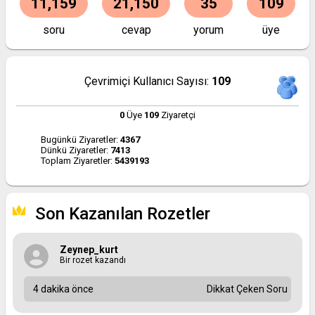
11,159
21,150
35
109
soru
cevap
yorum
üye
Çevrimiçi Kullanıcı Sayısı:
109
0
Üye
109
Ziyaretçi
Bugünkü Ziyaretler:
4367
Dünkü Ziyaretler:
7413
Toplam Ziyaretler:
5439193
Son Kazanılan Rozetler
Zeynep_kurt
Bir rozet kazandı
4 dakika önce
Dikkat Çeken Soru