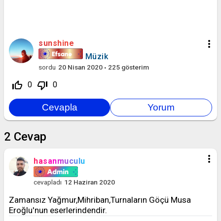
more_vert
sunshine
Müzik
sordu
20 Nisan 2020
225
gösterim
thumb_up_off_alt
thumb_down_off_alt
0
0
2
Cevap
more_vert
hasanmuculu
cevapladı
12 Haziran 2020
Zamansız Yağmur,Mihriban,Turnaların Göçü Musa
Eroğlu'nun eserlerindendir.