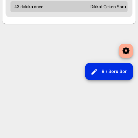
43 dakika önce
Dikkat Çeken Soru
brightness_auto
edit
Bir Soru Sor