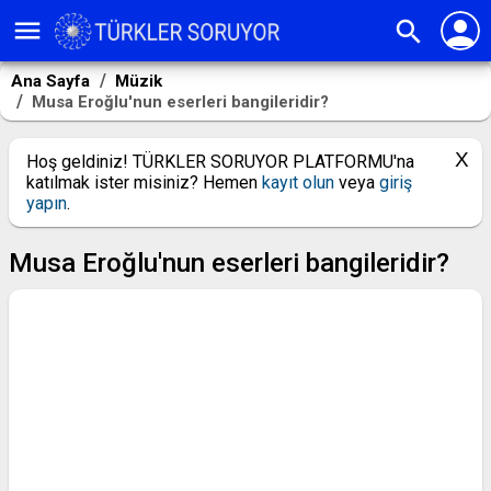
person
menu
search
Ana Sayfa
Müzik
Musa Eroğlu'nun eserleri bangileridir?
Hoş geldiniz! TÜRKLER SORUYOR PLATFORMU'na
katılmak ister misiniz? Hemen
kayıt olun
veya
giriş
yapın
.
Musa Eroğlu'nun eserleri bangileridir?