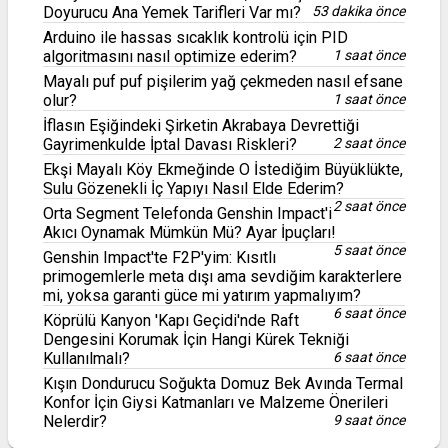
Doyurucu Ana Yemek Tarifleri Var mı?
53 dakika önce
Arduino ile hassas sıcaklık kontrolü için PID
algoritmasını nasıl optimize ederim?
1 saat önce
Mayalı puf puf pişilerim yağ çekmeden nasıl efsane
olur?
1 saat önce
İflasın Eşiğindeki Şirketin Akrabaya Devrettiği
Gayrimenkulde İptal Davası Riskleri?
2 saat önce
Ekşi Mayalı Köy Ekmeğinde O İstediğim Büyüklükte,
Sulu Gözenekli İç Yapıyı Nasıl Elde Ederim?
2 saat önce
Orta Segment Telefonda Genshin Impact'i
Akıcı Oynamak Mümkün Mü? Ayar İpuçları!
5 saat önce
Genshin Impact'te F2P'yim: Kısıtlı
primogemlerle meta dışı ama sevdiğim karakterlere
mi, yoksa garanti güce mi yatırım yapmalıyım?
6 saat önce
Köprülü Kanyon 'Kapı Geçidi'nde Raft
Dengesini Korumak İçin Hangi Kürek Tekniği
Kullanılmalı?
6 saat önce
Kışın Dondurucu Soğukta Domuz Bek Avında Termal
Konfor İçin Giysi Katmanları ve Malzeme Önerileri
Nelerdir?
9 saat önce