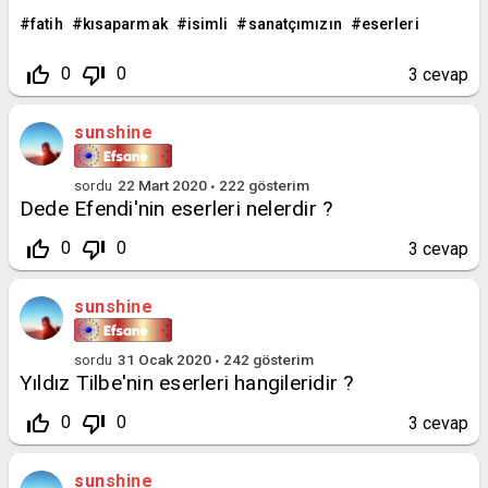
fatih
kısaparmak
isimli
sanatçımızın
eserleri
thumb_up_off_alt
thumb_down_off_alt
0
0
3
cevap
sunshine
sordu
22 Mart 2020
222
gösterim
Dede Efendi'nin eserleri nelerdir ?
thumb_up_off_alt
thumb_down_off_alt
0
0
3
cevap
sunshine
sordu
31 Ocak 2020
242
gösterim
Yıldız Tilbe'nin eserleri hangileridir ?
thumb_up_off_alt
thumb_down_off_alt
0
0
3
cevap
sunshine