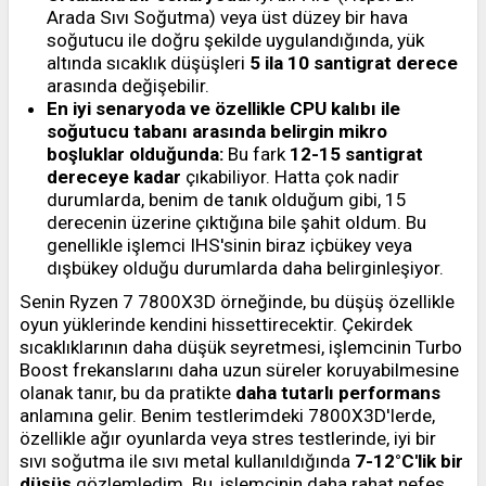
Arada Sıvı Soğutma) veya üst düzey bir hava
soğutucu ile doğru şekilde uygulandığında, yük
altında sıcaklık düşüşleri
5 ila 10 santigrat derece
arasında değişebilir.
En iyi senaryoda ve özellikle CPU kalıbı ile
soğutucu tabanı arasında belirgin mikro
boşluklar olduğunda:
Bu fark
12-15 santigrat
dereceye kadar
çıkabiliyor. Hatta çok nadir
durumlarda, benim de tanık olduğum gibi, 15
derecenin üzerine çıktığına bile şahit oldum. Bu
genellikle işlemci IHS'sinin biraz içbükey veya
dışbükey olduğu durumlarda daha belirginleşiyor.
Senin Ryzen 7 7800X3D örneğinde, bu düşüş özellikle
oyun yüklerinde kendini hissettirecektir. Çekirdek
sıcaklıklarının daha düşük seyretmesi, işlemcinin Turbo
Boost frekanslarını daha uzun süreler koruyabilmesine
olanak tanır, bu da pratikte
daha tutarlı performans
anlamına gelir. Benim testlerimdeki 7800X3D'lerde,
özellikle ağır oyunlarda veya stres testlerinde, iyi bir
sıvı soğutma ile sıvı metal kullanıldığında
7-12°C'lik bir
düşüş
gözlemledim. Bu, işlemcinin daha rahat nefes