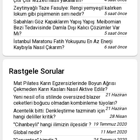
çıtır çıtır lezzeti nasıl yakalarım?
Zeytinyağlı Taze Fasulye: Rengi yemyeşil kalırken
lokum gibi pişirmenin sırrı nedir?
5 saat önce
Sabahları Göz Kapaklarım Yapış Yapış: Meibomian
Bezi Tedavisinde Damla Dışı Kalıcı Çözümler Var
Mı?
5 saat önce
İstanbul Maratonu Fatih Yokuşunu En Az Enerji
Kaybıyla Nasıl Çıkarım?
6 saat önce
Rastgele Sorular
Mat Pilates Karın Egzersizlerinde Boyun Ağrısı
Çekmeden Karın Kasları Nasıl Aktive Edilir?
21 Haziran
Yeni nesil ofis stilinde oversized blazer
ceketleri boğucu olmadan kombinleme tüyoları?
21 Haziran
Acentelik bitti: Denkleştirme tazminatı için
hangi deliller kritik?
28 Nisan
"Cihanbeyli" hangi ilimizin ilçesidir ?
19 Temmuz 2020
Global nedir?
11 Mart 2020
24 Temmuz 2020