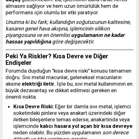
almasını sağlıyor ve hem uzun ömürlülük hem de
performans için olumlu bir etki yaratıyor.
Unutma ki bu fark; kullandığın soğutucunun kalitesine,
kasanın genel hava akışına, işlemcinin silikon
piyangosuna ve en önemlisi
uygulamanın ne kadar
hassas yapıldığına
göre değişecektir.
Peki Ya Riskler? Kısa Devre ve Diğer
Endişeler
Forumda duyduğun "kısa devre riski" konusu tamamen
doğru. Sıvı metal macunlar, geleneksel macunların
aksine
elektriği iletir.
İşte bu, sıvı metal kullanımının en
büyük dezavantajı ve dikkat edilmesi gereken en
önemli nokta.
Kısa Devre Riski:
Eğer bir damla sıvı metal, işlemci
soketindeki pinlere veya anakart üzerindeki diğer
iletken bileşenlere temas ederse, anakartında veya
işlemcinde
kalıcı hasara yol açan bir kısa devreye
neden olabilir. Bu yüzden uygulamanın
son derece