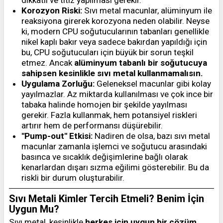
dikkatli ve titiz yapılması gerekir.
Korozyon Riski:
Sıvı metal macunlar, alüminyum ile
reaksiyona girerek korozyona neden olabilir. Neyse
ki, modern CPU soğutucularının tabanları genellikle
nikel kaplı bakır veya sadece bakırdan yapıldığı için
bu, CPU soğutucuları için büyük bir sorun teşkil
etmez. Ancak
alüminyum tabanlı bir soğutucuya
sahipsen kesinlikle sıvı metal kullanmamalısın.
Uygulama Zorluğu:
Geleneksel macunlar gibi kolay
yayılmazlar. Az miktarda kullanılması ve çok ince bir
tabaka halinde homojen bir şekilde yayılması
gerekir. Fazla kullanmak, hem potansiyel riskleri
artırır hem de performansı düşürebilir.
"Pump-out" Etkisi:
Nadiren de olsa, bazı sıvı metal
macunlar zamanla işlemci ve soğutucu arasındaki
basınca ve sıcaklık değişimlerine bağlı olarak
kenarlardan dışarı sızma eğilimi gösterebilir. Bu da
riskli bir durum oluşturabilir.
Sıvı Metali Kimler Tercih Etmeli? Benim İçin
Uygun Mu?
Sıvı metal, kesinlikle
herkes için uygun bir çözüm