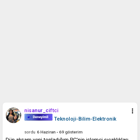
more_vert
nisanur_ciftci
Teknoloji-Bilim-Elektronik
sordu
6 Haziran
69
gösterim
Dün akşam yeni topladığım PC'nin işlemci sıcaklıkları