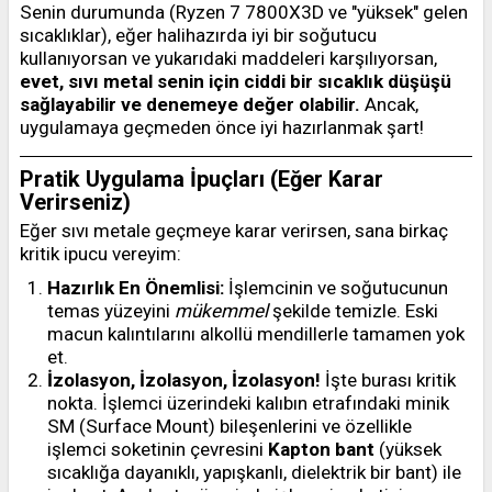
Senin durumunda (Ryzen 7 7800X3D ve "yüksek" gelen
sıcaklıklar), eğer halihazırda iyi bir soğutucu
kullanıyorsan ve yukarıdaki maddeleri karşılıyorsan,
evet, sıvı metal senin için ciddi bir sıcaklık düşüşü
sağlayabilir ve denemeye değer olabilir.
Ancak,
uygulamaya geçmeden önce iyi hazırlanmak şart!
Pratik Uygulama İpuçları (Eğer Karar
Verirseniz)
Eğer sıvı metale geçmeye karar verirsen, sana birkaç
kritik ipucu vereyim:
Hazırlık En Önemlisi:
İşlemcinin ve soğutucunun
temas yüzeyini
mükemmel
şekilde temizle. Eski
macun kalıntılarını alkollü mendillerle tamamen yok
et.
İzolasyon, İzolasyon, İzolasyon!
İşte burası kritik
nokta. İşlemci üzerindeki kalıbın etrafındaki minik
SM (Surface Mount) bileşenlerini ve özellikle
işlemci soketinin çevresini
Kapton bant
(yüksek
sıcaklığa dayanıklı, yapışkanlı, dielektrik bir bant) ile