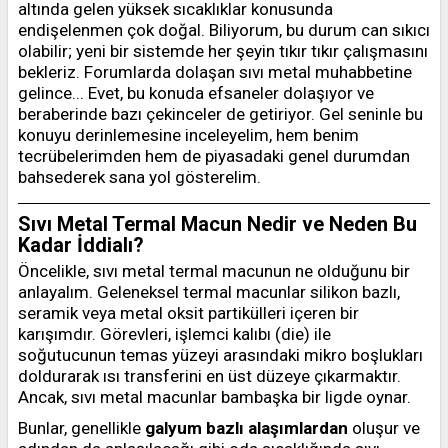
altında gelen yüksek sıcaklıklar konusunda
endişelenmen çok doğal. Biliyorum, bu durum can sıkıcı
olabilir; yeni bir sistemde her şeyin tıkır tıkır çalışmasını
bekleriz. Forumlarda dolaşan sıvı metal muhabbetine
gelince... Evet, bu konuda efsaneler dolaşıyor ve
beraberinde bazı çekinceler de getiriyor. Gel seninle bu
konuyu derinlemesine inceleyelim, hem benim
tecrübelerimden hem de piyasadaki genel durumdan
bahsederek sana yol gösterelim.
Sıvı Metal Termal Macun Nedir ve Neden Bu
Kadar İddialı?
Öncelikle, sıvı metal termal macunun ne olduğunu bir
anlayalım. Geleneksel termal macunlar silikon bazlı,
seramik veya metal oksit partikülleri içeren bir
karışımdır. Görevleri, işlemci kalıbı (die) ile
soğutucunun temas yüzeyi arasındaki mikro boşlukları
doldurarak ısı transferini en üst düzeye çıkarmaktır.
Ancak, sıvı metal macunlar bambaşka bir ligde oynar.
Bunlar, genellikle
galyum bazlı alaşımlardan
oluşur ve