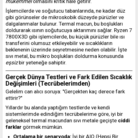
mükemmel
olmasını kritik hale getirir.
İşlemcilerde ve soğutucu tabanlarında, ne kadar düz
gibi görünseler de mikroskobik düzeyde pürüzler ve
dalgalanmalar bulunur. Termal macun, bu boşlukları
doldurarak ısının soğutucuya aktarımını sağlar. Ryzen 7
7800X3D gibi işlemcilerde, bu küçük pürüzler bile ısı
transferini olumsuz etkileyebilir ve sıcaklıkların
beklenenin üzerinde seyretmesine neden olabilir. İşte
sıvı metal, bu mikro boşlukları doldurma konusunda
eşsiz
bir yeteneğe sahiptir.
Gerçek Dünya Testleri ve Fark Edilen Sıcaklık
Değişimleri (Tecrübelerimden)
Gelelim can alıcı soruya: "Gerçekten kaç derece fark
ettirir?"
Yıllardır bu alanda yaptığım testlerde ve kendi
sistemlerimde edindiğim tecrübelerime göre, iyi bir
geleneksel termal macundan sıvı metale geçişte
ciddi
farklar
görmek mümkün.
Ortalama bir senaryoda:
İyi bir AIO (Hepsi Bir