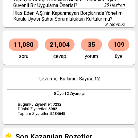
Güvenli Bir Uygulama Önerisi?
25 Haziran
İflas Eden A.Ş.'nin Kapanmayan Borçlarında Yönetim
Kurulu Üyesi Şahsi Sorumluluktan Kurtulur mu?
3 Temmuz
11,080
21,004
35
109
soru
cevap
yorum
üye
Çevrimiçi Kullanıcı Sayısı:
12
0
Üye
12
Ziyaretçi
Bugünkü Ziyaretler:
7232
Dünkü Ziyaretler:
5982
Toplam Ziyaretler:
5434645
Son Kazanılan Rozetler