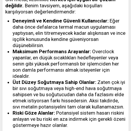
değildir.
Benim tavsiyem, aşağıdaki koşulları
karşılıyorsan değerlendirmendir:
Deneyimli ve Kendine Güvenli Kullanıcılar:
Eğer
daha önce defalarca termal macun uygulaması
yaptıysan, elin titremeyecek kadar alışkınsan ve ince
işçilik konusunda kendine güveniyorsan
düşünebilirsin.
Maksimum Performans Arayanlar:
Overclock
yapanlar, en düşük sıcaklıkları hedefleyenler veya
senin gibi yüksek performanslı bir işlemciden her
son damla performansı almak isteyenler için
idealdir.
Üst Düzey Soğutmaya Sahip Olanlar:
Zaten çok iyi
bir sıvı soğutmaya veya high-end hava soğutmaya
sahipsen ve bu soğutucudan daha da fazlasını elde
etmek istiyorsan farkı hissedersin. Aksi takdirde,
sıvı metalin potansiyelini tam olarak kullanamazsın.
Riski Göze Alanlar:
Potansiyel sistem hasarı riskini
anlayan ve bu riski en aza indirmek için gerekli özeni
göstermeye hazır olanlar.