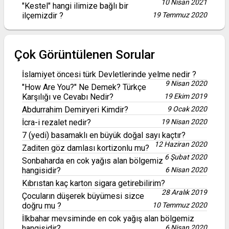
10 Nisan 2021
"Kestel" hangi ilimize bağlı bir
ilçemizdir ?
19 Temmuz 2020
Çok Görüntülenen Sorular
İslamiyet öncesi türk Devletlerinde yelme nedir ?
9 Nisan 2020
"How Are You?" Ne Demek? Türkçe
Karşılığı ve Cevabı Nedir?
19 Ekim 2019
Abdurrahim Demiryeri Kimdir?
9 Ocak 2020
İcra-i rezalet nedir?
19 Nisan 2020
7 (yedi) basamaklı en büyük doğal sayı kaçtır?
12 Haziran 2020
Zaditen göz damlası kortizonlu mu?
6 Şubat 2020
Sonbaharda en cok yağıs alan bölgemiz
hangisidir?
6 Nisan 2020
Kıbrıstan kaç karton sigara getirebilirim?
28 Aralık 2019
Çocuların düşerek büyümesi sizce
doğru mu ?
10 Temmuz 2020
İlkbahar mevsiminde en cok yağış alan bölgemiz
hangisidir?
6 Nisan 2020