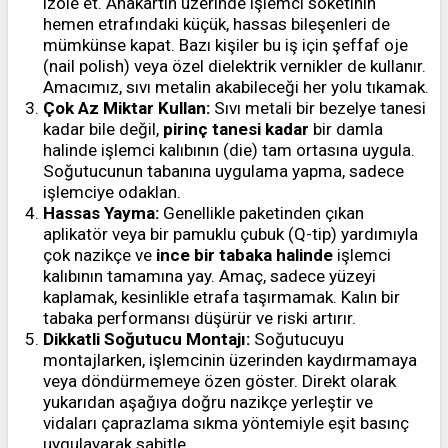
izole et. Anakartın üzerinde işlemci soketinin
hemen etrafındaki küçük, hassas bileşenleri de
mümkünse kapat. Bazı kişiler bu iş için şeffaf oje
(nail polish) veya özel dielektrik vernikler de kullanır.
Amacımız, sıvı metalin akabileceği her yolu tıkamak.
Çok Az Miktar Kullan:
Sıvı metali bir bezelye tanesi
kadar bile değil,
pirinç tanesi kadar
bir damla
halinde işlemci kalıbının (die) tam ortasına uygula.
Soğutucunun tabanına uygulama yapma, sadece
işlemciye odaklan.
Hassas Yayma:
Genellikle paketinden çıkan
aplikatör veya bir pamuklu çubuk (Q-tip) yardımıyla
çok nazikçe ve
ince bir tabaka halinde
işlemci
kalıbının tamamına yay. Amaç, sadece yüzeyi
kaplamak, kesinlikle etrafa taşırmamak. Kalın bir
tabaka performansı düşürür ve riski artırır.
Dikkatli Soğutucu Montajı:
Soğutucuyu
montajlarken, işlemcinin üzerinden kaydırmamaya
veya döndürmemeye özen göster. Direkt olarak
yukarıdan aşağıya doğru nazikçe yerleştir ve
vidaları çaprazlama sıkma yöntemiyle eşit basınç
uygulayarak sabitle.