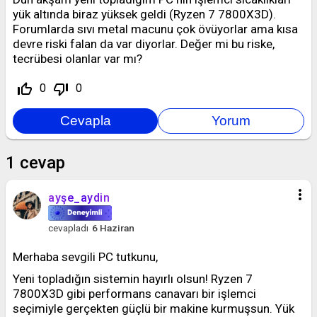
yük altında biraz yüksek geldi (Ryzen 7 7800X3D).
Forumlarda sıvı metal macunu çok övüyorlar ama kısa
devre riski falan da var diyorlar. Değer mi bu riske,
tecrübesi olanlar var mı?
thumb_up_off_alt
thumb_down_off_alt
0
0
1
cevap
more_vert
ayşe_aydin
cevapladı
6 Haziran
Merhaba sevgili PC tutkunu,
Yeni topladığın sistemin hayırlı olsun! Ryzen 7
7800X3D gibi performans canavarı bir işlemci
seçimiyle gerçekten güçlü bir makine kurmuşsun. Yük