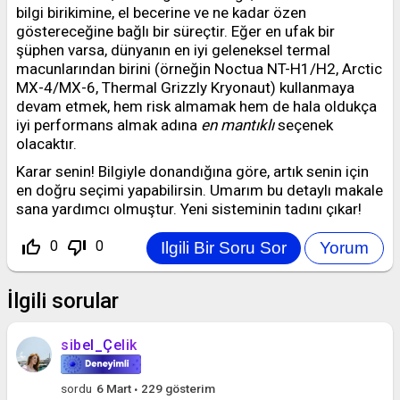
bilgi birikimine, el becerine ve ne kadar özen
göstereceğine bağlı bir süreçtir. Eğer en ufak bir
şüphen varsa, dünyanın en iyi geleneksel termal
macunlarından birini (örneğin Noctua NT-H1/H2, Arctic
MX-4/MX-6, Thermal Grizzly Kryonaut) kullanmaya
devam etmek, hem risk almamak hem de hala oldukça
iyi performans almak adına
en mantıklı
seçenek
olacaktır.
Karar senin! Bilgiyle donandığına göre, artık senin için
en doğru seçimi yapabilirsin. Umarım bu detaylı makale
sana yardımcı olmuştur. Yeni sisteminin tadını çıkar!
thumb_up_off_alt
thumb_down_off_alt
0
0
İlgili sorular
sibel_Çelik
sordu
6 Mart
229
gösterim