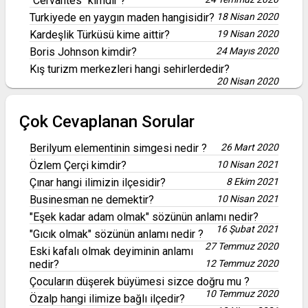
"Cervantes" kimdir ?
Turkiyede en yaygın maden hangisidir?
18 Nisan 2020
Kardeşlik Türküsü kime aittir?
19 Nisan 2020
Boris Johnson kimdir?
24 Mayıs 2020
Kış turizm merkezleri hangi sehirlerdedir?
20 Nisan 2020
Çok Cevaplanan Sorular
Berilyum elementinin simgesi nedir ?
26 Mart 2020
Özlem Çerçi kimdir?
10 Nisan 2021
Çınar hangi ilimizin ilçesidir?
8 Ekim 2021
Businesman ne demektir?
10 Nisan 2021
"Eşek kadar adam olmak" sözünün anlamı nedir?
16 Şubat 2021
"Gıcık olmak" sözünün anlamı nedir ?
27 Temmuz 2020
Eski kafalı olmak deyiminin anlamı
nedir?
12 Temmuz 2020
Çocuların düşerek büyümesi sizce doğru mu ?
10 Temmuz 2020
Özalp hangi ilimize bağlı ilçedir?