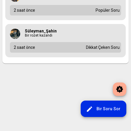
2 saat önce
Popüler Soru
Süleyman_Şahin
Bir rozet kazandı
2 saat önce
Dikkat Çeken Soru
brightness_auto
edit
Bir Soru Sor