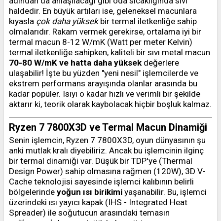
adından da anlaşılacağı gibi oda sıcaklığında sıvı
haldedir. En büyük artıları ise, geleneksel macunlara
kıyasla
çok daha yüksek
bir termal iletkenliğe sahip
olmalarıdır. Rakam vermek gerekirse, ortalama iyi bir
termal macun 8-12 W/mK (Watt per meter Kelvin)
termal iletkenliğe sahipken, kaliteli bir sıvı metal macun
70-80 W/mK ve hatta daha yüksek
değerlere
ulaşabilir! İşte bu yüzden "yeni nesil" işlemcilerde ve
ekstrem performans arayışında olanlar arasında bu
kadar popüler. Isıyı o kadar hızlı ve verimli bir şekilde
aktarır ki, teorik olarak kaybolacak hiçbir boşluk kalmaz.
Ryzen 7 7800X3D ve Termal Macun Dinamiği
Senin işlemcin, Ryzen 7 7800X3D, oyun dünyasının şu
anki mutlak kralı diyebiliriz. Ancak bu işlemcinin ilginç
bir termal dinamiği var. Düşük bir TDP'ye (Thermal
Design Power) sahip olmasına rağmen (120W), 3D V-
Cache teknolojisi sayesinde işlemci kalıbının belirli
bölgelerinde
yoğun ısı birikimi
yaşanabilir. Bu, işlemci
üzerindeki ısı yayıcı kapak (IHS - Integrated Heat
Spreader) ile soğutucun arasındaki temasın