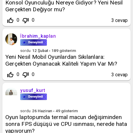
Konsol Oyunculuğu Nereye Gidiyor? Yeni Nesil
Gerçekten Değiyor mu?
thumb_up_off_alt
thumb_down_off_alt
0
0
3
cevap
İbrahim_kaplan
sordu
12 Şubat
189
gösterim
Yeni Nesil Mobil Oyunlardan Sıkılanlara:
Gerçekten Oynanacak Kaliteli Yapım Var Mı?
thumb_up_off_alt
thumb_down_off_alt
0
0
3
cevap
yusuf_kurt
sordu
26 Haziran
49
gösterim
Oyun laptopumda termal macun değişiminden
sonra FPS düşüşü ve CPU ısınması, nerede hata
yapıyorum?