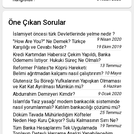
Öne Çıkan Sorular
İslamiyet öncesi türk Devletlerinde yelme nedir ?
9 Nisan 2020
"How Are You?" Ne Demek? Türkçe
Karşılığı ve Cevabı Nedir?
19 Ekim 2019
Kredi Kartımdan Habersiz Çekim Yapıldı, Banka
Ödememi İstiyor: Hukuki Süreç Ne Olmalı?
13 Temmuz
Reformer Pilates'te Köprü Hareketi:
Belimi ağrıtmadan kalçamı nasıl çalıştırırım?
10 Mayıs
Glutensiz Su Böreği Yufkalarının Yapışkan Olmaması
ve Kat Kat Ayrılması Mümkün mü?
6 Haziran
Abdurrahim Demiryeri Kimdir?
9 Ocak 2020
İslam'da 'faiz yasağı' modern bankacılık sisteminde
nasıl yorumlanmalı? Katılım bankacılığı çözümü mü?
25 Temmuz
Döküm Tavada Mühürlediğim Köfteler
Neden Hep Kuru Çıkıyor? Sulu Kalmasının Sırrı Ne?
19 Temmuz
Tüm Banka Hesaplarımı Tek Uygulamada
Toplayıp Detaylı Harcama Analizi Yapabileceğim