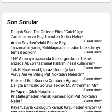
Son Sorular
Dalgalı Suda Tek Çiftede Etkili "Catch" İçin
Zamanlama ve Güç Transferi Sırları Neler?
1 saat önce
Araba Sevdası'ndaki Bihruz Bey,
Tanzimat'ın yanlış Batılılaşmasını neden bu kadar iyi
temsil ediyor?
2 saat önce
THY Almanya uçuşunda 5 saat gecikme: Teknik
arızada AB261 tazminat hakkımı nasıl kullanırım?
2 saat önce
Tek El Backhand Çapraz Derinliği İçin
Vuruş Anı ve Bitiriş Püf Noktaları Nelerdir?
3 saat önce
Pick and Roll Sonrası Çembere Agresif
Dalışta Bitiricilik Sorunu: Teknik Mi, Antrenman Mı?
3 saat önce
Ev Yapımı Çilek Reçelimin
Kristalleşmeden Parlak Kalması İçin Püf Noktaları
Neler?
4 saat önce
Kaya tuzuyla kurduğum karışık turşu neden eriyor? O
4 saat önce