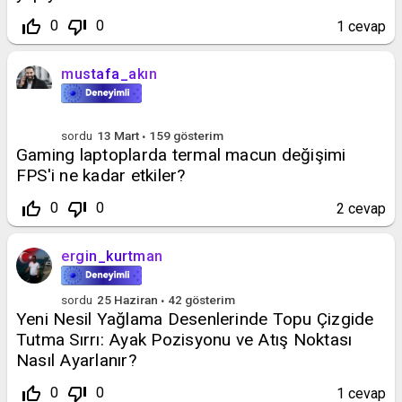
thumb_up_off_alt
thumb_down_off_alt
0
0
1
cevap
mustafa_akın
sordu
13 Mart
159
gösterim
Gaming laptoplarda termal macun değişimi
FPS'i ne kadar etkiler?
thumb_up_off_alt
thumb_down_off_alt
0
0
2
cevap
ergin_kurtman
sordu
25 Haziran
42
gösterim
Yeni Nesil Yağlama Desenlerinde Topu Çizgide
Tutma Sırrı: Ayak Pozisyonu ve Atış Noktası
Nasıl Ayarlanır?
thumb_up_off_alt
thumb_down_off_alt
0
0
1
cevap