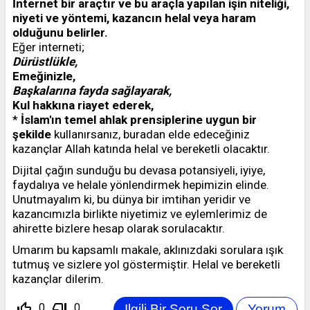
İnternet bir araçtır ve bu araçla yapılan işin niteliği,
niyeti ve yöntemi, kazancın helal veya haram
olduğunu belirler.
Eğer interneti;
Dürüstlükle,
Emeğinizle,
Başkalarına fayda sağlayarak,
Kul hakkına riayet ederek,
*
İslam'ın temel ahlak prensiplerine uygun bir
şekilde
kullanırsanız, buradan elde edeceğiniz
kazançlar Allah katında helal ve bereketli olacaktır.
Dijital çağın sunduğu bu devasa potansiyeli, iyiye,
faydalıya ve helale yönlendirmek hepimizin elinde.
Unutmayalım ki, bu dünya bir imtihan yeridir ve
kazancımızla birlikte niyetimiz ve eylemlerimiz de
ahirette bizlere hesap olarak sorulacaktır.
Umarım bu kapsamlı makale, aklınızdaki sorulara ışık
tutmuş ve sizlere yol göstermiştir. Helal ve bereketli
kazançlar dilerim.
thumb_up_off_alt
thumb_down_off_alt
0
0