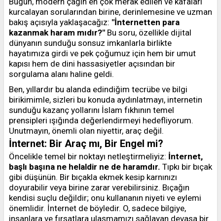
Bugün, modern çağın en çok merak edilen ve kafaları
kurcalayan sorularından birine, derinlemesine ve uzman
bakış açısıyla yaklaşacağız:
"İnternetten para
kazanmak haram mıdır?"
Bu soru, özellikle dijital
dünyanın sunduğu sonsuz imkanlarla birlikte
hayatımıza girdi ve pek çoğumuz için hem bir umut
kapısı hem de dini hassasiyetler açısından bir
sorgulama alanı haline geldi.
Ben, yıllardır bu alanda edindiğim tecrübe ve bilgi
birikimimle, sizleri bu konuda aydınlatmayı, internetin
sunduğu kazanç yollarını İslam fıkhının temel
prensipleri ışığında değerlendirmeyi hedefliyorum.
Unutmayın, önemli olan niyettir, araç değil.
İnternet: Bir Araç mı, Bir Engel mi?
Öncelikle temel bir noktayı netleştirmeliyiz:
İnternet,
başlı başına ne helaldir ne de haramdır.
Tıpkı bir bıçak
gibi düşünün. Bir bıçakla ekmek kesip karnınızı
doyurabilir veya birine zarar verebilirsiniz. Bıçağın
kendisi suçlu değildir; onu kullananın niyeti ve eylemi
önemlidir. İnternet de böyledir. O, sadece bilgiye,
insanlara ve fırsatlara ulaşmamızı sağlayan devasa bir