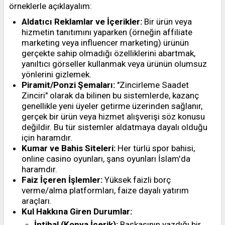
örneklerle açıklayalım:
Aldatıcı Reklamlar ve İçerikler:
Bir ürün veya
hizmetin tanıtımını yaparken (örneğin affiliate
marketing veya influencer marketing) ürünün
gerçekte sahip olmadığı özelliklerini abartmak,
yanıltıcı görseller kullanmak veya ürünün olumsuz
yönlerini gizlemek.
Piramit/Ponzi Şemaları:
"Zincirleme Saadet
Zinciri" olarak da bilinen bu sistemlerde, kazanç
genellikle yeni üyeler getirme üzerinden sağlanır,
gerçek bir ürün veya hizmet alışverişi söz konusu
değildir. Bu tür sistemler aldatmaya dayalı olduğu
için haramdır.
Kumar ve Bahis Siteleri:
Her türlü spor bahisi,
online casino oyunları, şans oyunları İslam'da
haramdır.
Faiz İçeren İşlemler:
Yüksek faizli borç
verme/alma platformları, faize dayalı yatırım
araçları.
Kul Hakkına Giren Durumlar:
İntihal (Kopya İçerik):
Başkasının yazdığı bir