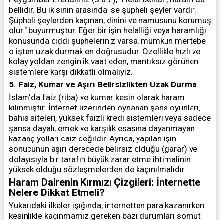
bellidir. Bu ikisinin arasında ise şüpheli şeyler vardır.
Şüpheli şeylerden kaçınan, dinini ve namusunu korumuş
olur." buyurmuştur. Eğer bir işin helalliği veya haramlığı
konusunda ciddi şüpheleriniz varsa, mümkün mertebe
o işten uzak durmak en doğrusudur. Özellikle hızlı ve
kolay yoldan zenginlik vaat eden, mantıksız görünen
sistemlere karşı dikkatli olmalıyız.
5. Faiz, Kumar ve Aşırı Belirsizlikten Uzak Durma
İslam'da faiz (riba) ve kumar kesin olarak haram
kılınmıştır. İnternet üzerinden oynanan şans oyunları,
bahis siteleri, yüksek faizli kredi sistemleri veya sadece
şansa dayalı, emek ve karşılık esasına dayanmayan
kazanç yolları caiz değildir. Ayrıca, yapılan işin
sonucunun aşırı derecede belirsiz olduğu (garar) ve
dolayısıyla bir tarafın büyük zarar etme ihtimalinin
yüksek olduğu sözleşmelerden de kaçınılmalıdır.
Haram Dairenin Kırmızı Çizgileri: İnternette
Nelere Dikkat Etmeli?
Yukarıdaki ilkeler ışığında, internetten para kazanırken
kesinlikle kaçınmamız gereken bazı durumları somut