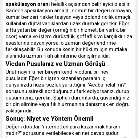
spekülasyon oranı
helallik açısından belirleyici olabilir.
Sadece spekülasyon amaçlı, somut bir değeri olmayan,
kumar benzeri riskler taşıyan veya dolandırıcılık amaçlı
kullanılan dijital varlıklardan uzak durmak gerekir. Eğer
altta yatan bir değer (örneğin bir hizmet, bir varlık, bir
eser) varsa ve işlem dürüstlük, şeffaflık ve karşılıklı rıza
esaslarına dayanıyorsa, o zaman değerlendirme
farklılaşabilir. Bu konuda kesin bir hüküm için mutlaka
alanında uzman fıkıh alimlerine danışılmalıdır.
Vicdan Pusulanız ve Uzman Görüşü
Unutmayın ki her bireyin kendi vicdanı, bir nevi
pusuladır. Eğer bir işten kazanılan paranın iç
dünyanızda huzursuzluk yarattığını, "Acaba helal mi?"
sorusunu sürekli sorduğunuzu fark ediyorsanız, durup
düşünmeniz gerekir. Şüpheli durumlarda, güvendiğiniz
bir din alimine veya fıkıh uzmanına danışmak en doğru
yaklaşımdır.
Sonuç: Niyet ve Yöntem Önemli
Değerli dostlar, "internetten para kazanmak haram
mıdır?" sorusuna verilebilecek en net cevap şudur: