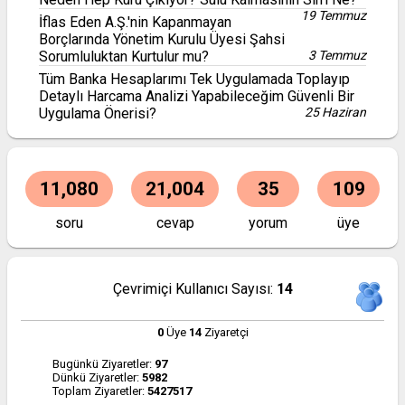
19 Temmuz
İflas Eden A.Ş.'nin Kapanmayan
Borçlarında Yönetim Kurulu Üyesi Şahsi
Sorumluluktan Kurtulur mu?
3 Temmuz
Tüm Banka Hesaplarımı Tek Uygulamada Toplayıp
Detaylı Harcama Analizi Yapabileceğim Güvenli Bir
Uygulama Önerisi?
25 Haziran
11,080
21,004
35
109
soru
cevap
yorum
üye
Çevrimiçi Kullanıcı Sayısı:
14
0
Üye
14
Ziyaretçi
Bugünkü Ziyaretler:
97
Dünkü Ziyaretler:
5982
Toplam Ziyaretler:
5427517