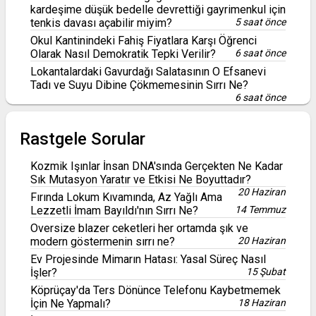
kardeşime düşük bedelle devrettiği gayrimenkul için
tenkis davası açabilir miyim?
5 saat önce
Okul Kantinindeki Fahiş Fiyatlara Karşı Öğrenci
Olarak Nasıl Demokratik Tepki Verilir?
6 saat önce
Lokantalardaki Gavurdağı Salatasının O Efsanevi
Tadı ve Suyu Dibine Çökmemesinin Sırrı Ne?
6 saat önce
Rastgele Sorular
Kozmik Işınlar İnsan DNA'sında Gerçekten Ne Kadar
Sık Mutasyon Yaratır ve Etkisi Ne Boyuttadır?
20 Haziran
Fırında Lokum Kıvamında, Az Yağlı Ama
Lezzetli İmam Bayıldı'nın Sırrı Ne?
14 Temmuz
Oversize blazer ceketleri her ortamda şık ve
modern göstermenin sırrı ne?
20 Haziran
Ev Projesinde Mimarın Hatası: Yasal Süreç Nasıl
İşler?
15 Şubat
Köprüçay'da Ters Dönünce Telefonu Kaybetmemek
İçin Ne Yapmalı?
18 Haziran