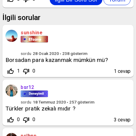
İlgili sorular
sunshine
sordu
28 Ocak 2020
238
gösterim
Borsadan para kazanmak mümkün mü?
thumb_up_off_alt
thumb_down_off_alt
1
0
1
cevap
bsr12
sordu
18 Temmuz 2020
257
gösterim
Türkler pratik zekalı mıdır ?
thumb_up_off_alt
thumb_down_off_alt
0
0
3
cevap
nslhnn