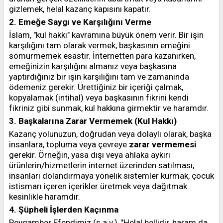
gizlemek, helal kazanç kapısını kapatır.
2. Emeğe Saygı ve Karşılığını Verme
İslam, "kul hakkı" kavramına büyük önem verir. Bir işin
karşılığını tam olarak vermek, başkasının emeğini
sömürmemek esastır. İnternetten para kazanırken,
emeğinizin karşılığını almanız veya başkasına
yaptırdığınız bir işin karşılığını tam ve zamanında
ödemeniz gerekir. Ürettiğiniz bir içeriği çalmak,
kopyalamak (intihal) veya başkasının fikrini kendi
fikriniz gibi sunmak, kul hakkına girmektir ve haramdır.
3. Başkalarına Zarar Vermemek (Kul Hakkı)
Kazanç yolunuzun, doğrudan veya dolaylı olarak, başka
insanlara, topluma veya çevreye
zarar vermemesi
gerekir. Örneğin, yasa dışı veya ahlaka aykırı
ürünlerin/hizmetlerin internet üzerinden satılması,
insanları dolandırmaya yönelik sistemler kurmak, çocuk
istismarı içeren içerikler üretmek veya dağıtmak
kesinlikle haramdır.
4. Şüpheli İşlerden Kaçınma
Peygamber Efendimiz (s.a.v.), "Helal bellidir, haram da