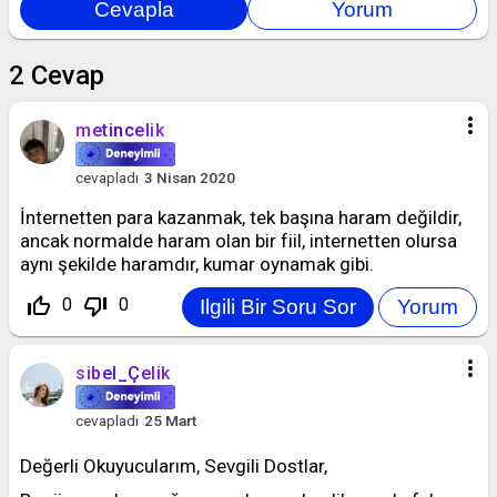
2
Cevap
more_vert
metincelik
cevapladı
3 Nisan 2020
İnternetten para kazanmak, tek başına haram değildir,
ancak normalde haram olan bir fiil, internetten olursa
aynı şekilde haramdır, kumar oynamak gibi.
thumb_up_off_alt
thumb_down_off_alt
0
0
more_vert
sibel_Çelik
cevapladı
25 Mart
Değerli Okuyucularım, Sevgili Dostlar,