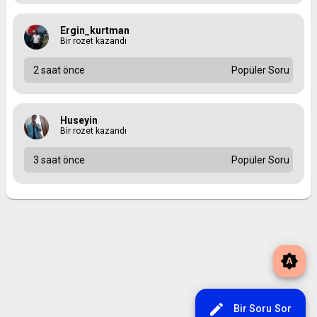
Ergin_kurtman
Bir rozet kazandı
2 saat önce
Popüler Soru
Huseyin
Bir rozet kazandı
3 saat önce
Popüler Soru
brightness_auto
edit
Bir Soru Sor