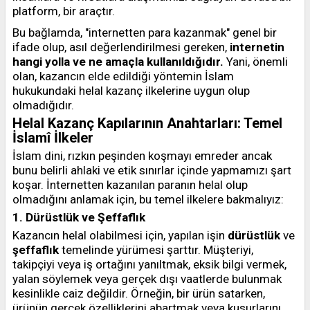
platform, bir araçtır.
Bu bağlamda, "internetten para kazanmak" genel bir
ifade olup, asıl değerlendirilmesi gereken,
internetin
hangi yolla ve ne amaçla kullanıldığıdır.
Yani, önemli
olan, kazancın elde edildiği yöntemin İslam
hukukundaki helal kazanç ilkelerine uygun olup
olmadığıdır.
Helal Kazanç Kapılarının Anahtarları: Temel
İslamî İlkeler
İslam dini, rızkın peşinden koşmayı emreder ancak
bunu belirli ahlaki ve etik sınırlar içinde yapmamızı şart
koşar. İnternetten kazanılan paranın helal olup
olmadığını anlamak için, bu temel ilkelere bakmalıyız:
1. Dürüstlük ve Şeffaflık
Kazancın helal olabilmesi için, yapılan işin
dürüstlük
ve
şeffaflık
temelinde yürümesi şarttır. Müşteriyi,
takipçiyi veya iş ortağını yanıltmak, eksik bilgi vermek,
yalan söylemek veya gerçek dışı vaatlerde bulunmak
kesinlikle caiz değildir. Örneğin, bir ürün satarken,
ürünün gerçek özelliklerini abartmak veya kusurlarını