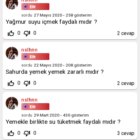
sordu
27 Mayıs 2020
258
gösterim
Yağmur suyu içmek faydalı mıdır ?
thumb_up_off_alt
thumb_down_off_alt
0
0
2
cevap
nslhnn
sordu
22 Mayıs 2020
208
gösterim
Sahurda yemek yemek zararlı mıdır ?
thumb_up_off_alt
thumb_down_off_alt
0
0
2
cevap
nslhnn
sordu
29 Mart 2020
430
gösterim
Yemekle birlikte su tüketmek faydalı mıdır ?
thumb_up_off_alt
thumb_down_off_alt
0
0
3
cevap