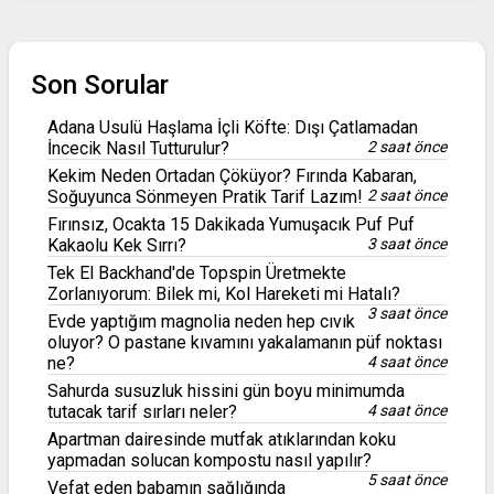
Son Sorular
Adana Usulü Haşlama İçli Köfte: Dışı Çatlamadan
İncecik Nasıl Tutturulur?
2 saat önce
Kekim Neden Ortadan Çöküyor? Fırında Kabaran,
Soğuyunca Sönmeyen Pratik Tarif Lazım!
2 saat önce
Fırınsız, Ocakta 15 Dakikada Yumuşacık Puf Puf
Kakaolu Kek Sırrı?
3 saat önce
Tek El Backhand'de Topspin Üretmekte
Zorlanıyorum: Bilek mi, Kol Hareketi mi Hatalı?
3 saat önce
Evde yaptığım magnolia neden hep cıvık
oluyor? O pastane kıvamını yakalamanın püf noktası
ne?
4 saat önce
Sahurda susuzluk hissini gün boyu minimumda
tutacak tarif sırları neler?
4 saat önce
Apartman dairesinde mutfak atıklarından koku
yapmadan solucan kompostu nasıl yapılır?
5 saat önce
Vefat eden babamın sağlığında