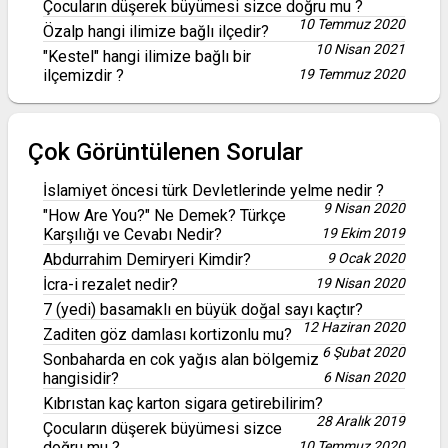
Çocuların düşerek büyümesi sizce doğru mu ?
10 Temmuz 2020
Özalp hangi ilimize bağlı ilçedir?
10 Nisan 2021
"Kestel" hangi ilimize bağlı bir
ilçemizdir ?
19 Temmuz 2020
Çok Görüntülenen Sorular
İslamiyet öncesi türk Devletlerinde yelme nedir ?
9 Nisan 2020
"How Are You?" Ne Demek? Türkçe
Karşılığı ve Cevabı Nedir?
19 Ekim 2019
Abdurrahim Demiryeri Kimdir?
9 Ocak 2020
İcra-i rezalet nedir?
19 Nisan 2020
7 (yedi) basamaklı en büyük doğal sayı kaçtır?
12 Haziran 2020
Zaditen göz damlası kortizonlu mu?
6 Şubat 2020
Sonbaharda en cok yağıs alan bölgemiz
hangisidir?
6 Nisan 2020
Kıbrıstan kaç karton sigara getirebilirim?
28 Aralık 2019
Çocuların düşerek büyümesi sizce
doğru mu ?
10 Temmuz 2020