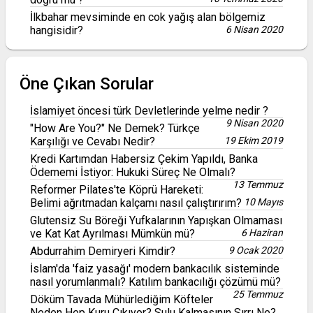
İlkbahar mevsiminde en cok yağış alan bölgemiz
hangisidir?
6 Nisan 2020
Öne Çıkan Sorular
İslamiyet öncesi türk Devletlerinde yelme nedir ?
9 Nisan 2020
"How Are You?" Ne Demek? Türkçe
Karşılığı ve Cevabı Nedir?
19 Ekim 2019
Kredi Kartımdan Habersiz Çekim Yapıldı, Banka
Ödememi İstiyor: Hukuki Süreç Ne Olmalı?
13 Temmuz
Reformer Pilates'te Köprü Hareketi:
Belimi ağrıtmadan kalçamı nasıl çalıştırırım?
10 Mayıs
Glutensiz Su Böreği Yufkalarının Yapışkan Olmaması
ve Kat Kat Ayrılması Mümkün mü?
6 Haziran
Abdurrahim Demiryeri Kimdir?
9 Ocak 2020
İslam'da 'faiz yasağı' modern bankacılık sisteminde
nasıl yorumlanmalı? Katılım bankacılığı çözümü mü?
25 Temmuz
Döküm Tavada Mühürlediğim Köfteler
Neden Hep Kuru Çıkıyor? Sulu Kalmasının Sırrı Ne?