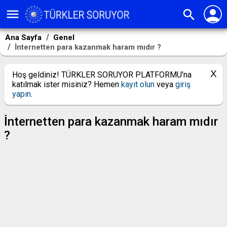
person
menu
search
Ana Sayfa
Genel
İnternetten para kazanmak haram mıdır ?
Hoş geldiniz! TÜRKLER SORUYOR PLATFORMU'na
katılmak ister misiniz? Hemen
kayıt olun
veya
giriş
yapın
.
İnternetten para kazanmak haram mıdır
?