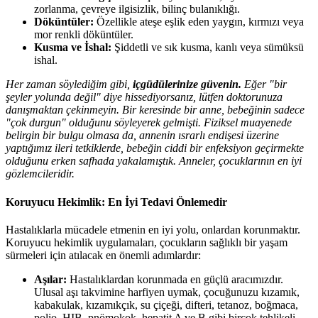
zorlanma, çevreye ilgisizlik, bilinç bulanıklığı.
Döküntüler:
Özellikle ateşe eşlik eden yaygın, kırmızı veya
mor renkli döküntüler.
Kusma ve İshal:
Şiddetli ve sık kusma, kanlı veya sümüksü
ishal.
Her zaman söylediğim gibi,
içgüdülerinize güvenin.
Eğer "bir
şeyler yolunda değil" diye hissediyorsanız, lütfen doktorunuza
danışmaktan çekinmeyin. Bir keresinde bir anne, bebeğinin sadece
"çok durgun" olduğunu söyleyerek gelmişti. Fiziksel muayenede
belirgin bir bulgu olmasa da, annenin ısrarlı endişesi üzerine
yaptığımız ileri tetkiklerde, bebeğin ciddi bir enfeksiyon geçirmekte
olduğunu erken safhada yakalamıştık. Anneler, çocuklarının en iyi
gözlemcileridir.
Koruyucu Hekimlik: En İyi Tedavi Önlemedir
Hastalıklarla mücadele etmenin en iyi yolu, onlardan korunmaktır.
Koruyucu hekimlik uygulamaları, çocukların sağlıklı bir yaşam
sürmeleri için atılacak en önemli adımlardır:
Aşılar:
Hastalıklardan korunmada en güçlü aracımızdır.
Ulusal aşı takvimine harfiyen uymak, çocuğunuzu kızamık,
kabakulak, kızamıkçık, su çiçeği, difteri, tetanoz, boğmaca,
polio, HIB, pnömokok, hepatit A ve B gibi birçok tehlikeli