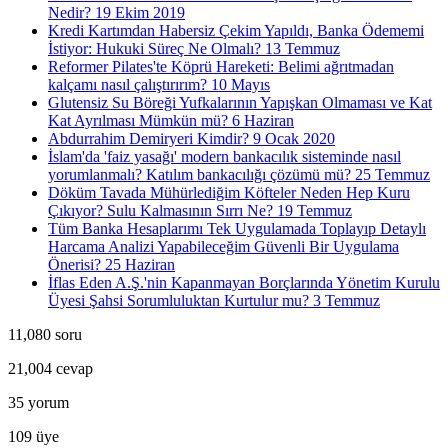
Nedir?
19 Ekim 2019
Kredi Kartımdan Habersiz Çekim Yapıldı, Banka Ödememi
İstiyor: Hukuki Süreç Ne Olmalı?
13 Temmuz
Reformer Pilates'te Köprü Hareketi: Belimi ağrıtmadan
kalçamı nasıl çalıştırırım?
10 Mayıs
Glutensiz Su Böreği Yufkalarının Yapışkan Olmaması ve Kat
Kat Ayrılması Mümkün mü?
6 Haziran
Abdurrahim Demiryeri Kimdir?
9 Ocak 2020
İslam'da 'faiz yasağı' modern bankacılık sisteminde nasıl
yorumlanmalı? Katılım bankacılığı çözümü mü?
25 Temmuz
Döküm Tavada Mühürlediğim Köfteler Neden Hep Kuru
Çıkıyor? Sulu Kalmasının Sırrı Ne?
19 Temmuz
Tüm Banka Hesaplarımı Tek Uygulamada Toplayıp Detaylı
Harcama Analizi Yapabileceğim Güvenli Bir Uygulama
Önerisi?
25 Haziran
İflas Eden A.Ş.'nin Kapanmayan Borçlarında Yönetim Kurulu
Üyesi Şahsi Sorumluluktan Kurtulur mu?
3 Temmuz
11,080
soru
21,004
cevap
35
yorum
109
üye