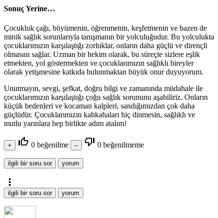
Sonuç Yerine…
Çocukluk çağı, büyümenin, öğrenmenin, keşfetmenin ve bazen de
minik sağlık sorunlarıyla tanışmanın bir yolculuğudur. Bu yolculukta
çocuklarımızın karşılaştığı zorluklar, onların daha güçlü ve dirençli
olmasını sağlar. Uzman bir hekim olarak, bu süreçte sizlere eşlik
etmekten, yol göstermekten ve çocuklarımızın sağlıklı bireyler
olarak yetişmesine katkıda bulunmaktan büyük onur duyuyorum.
Unutmayın, sevgi, şefkat, doğru bilgi ve zamanında müdahale ile
çocuklarımızın karşılaştığı çoğu sağlık sorununu aşabiliriz. Onların
küçük bedenleri ve kocaman kalpleri, sandığımızdan çok daha
güçlüdür. Çocuklarımızın kahkahaları hiç dinmesin, sağlıklı ve
mutlu yarınlara hep birlikte adım atalım!
thumb_up_off_alt
thumb_down_off_alt
0
beğenilme
0
beğenilmeme
more_vert