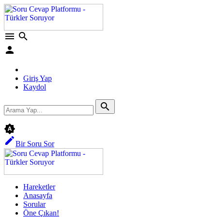
menu
search
person
Giriş Yap
Kaydol
search
brightness_auto
edit
Bir Soru Sor
Hareketler
Anasayfa
Sorular
Öne Çıkan!