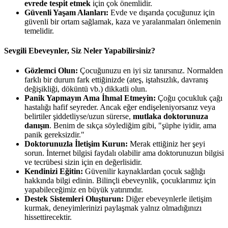
evrede tespit etmek
için çok önemlidir.
Güvenli Yaşam Alanları:
Evde ve dışarıda çocuğunuz için
güvenli bir ortam sağlamak, kaza ve yaralanmaları önlemenin
temelidir.
Sevgili Ebeveynler, Siz Neler Yapabilirsiniz?
Gözlemci Olun:
Çocuğunuzu en iyi siz tanırsınız. Normalden
farklı bir durum fark ettiğinizde (ateş, iştahsızlık, davranış
değişikliği, döküntü vb.) dikkatli olun.
Panik Yapmayın Ama İhmal Etmeyin:
Çoğu çocukluk çağı
hastalığı hafif seyreder. Ancak eğer endişeleniyorsanız veya
belirtiler şiddetliyse/uzun sürerse,
mutlaka doktorunuza
danışın
. Benim de sıkça söylediğim gibi, "şüphe iyidir, ama
panik gereksizdir."
Doktorunuzla İletişim Kurun:
Merak ettiğiniz her şeyi
sorun. İnternet bilgisi faydalı olabilir ama doktorunuzun bilgisi
ve tecrübesi sizin için en değerlisidir.
Kendinizi Eğitin:
Güvenilir kaynaklardan çocuk sağlığı
hakkında bilgi edinin. Bilinçli ebeveynlik, çocuklarımız için
yapabileceğimiz en büyük yatırımdır.
Destek Sistemleri Oluşturun:
Diğer ebeveynlerle iletişim
kurmak, deneyimlerinizi paylaşmak yalnız olmadığınızı
hissettirecektir.