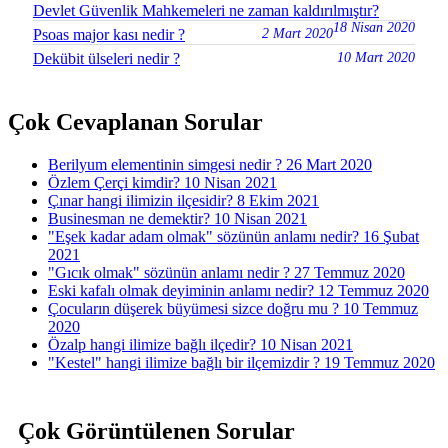
Devlet Güvenlik Mahkemeleri ne zaman kaldırılmıştır?
18 Nisan 2020
Psoas major kası nedir ?
2 Mart 2020
Dekübit ülseleri nedir ?
10 Mart 2020
Çok Cevaplanan Sorular
Berilyum elementinin simgesi nedir ?
26 Mart 2020
Özlem Çerçi kimdir?
10 Nisan 2021
Çınar hangi ilimizin ilçesidir?
8 Ekim 2021
Businesman ne demektir?
10 Nisan 2021
"Eşek kadar adam olmak" sözünün anlamı nedir?
16 Şubat
2021
"Gıcık olmak" sözünün anlamı nedir ?
27 Temmuz 2020
Eski kafalı olmak deyiminin anlamı nedir?
12 Temmuz 2020
Çocuların düşerek büyümesi sizce doğru mu ?
10 Temmuz
2020
Özalp hangi ilimize bağlı ilçedir?
10 Nisan 2021
"Kestel" hangi ilimize bağlı bir ilçemizdir ?
19 Temmuz 2020
Çok Görüntülenen Sorular