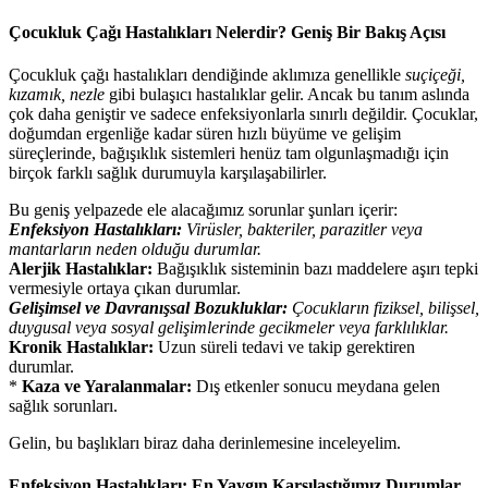
Çocukluk Çağı Hastalıkları Nelerdir? Geniş Bir Bakış Açısı
Çocukluk çağı hastalıkları dendiğinde aklımıza genellikle
suçiçeği,
kızamık, nezle
gibi bulaşıcı hastalıklar gelir. Ancak bu tanım aslında
çok daha geniştir ve sadece enfeksiyonlarla sınırlı değildir. Çocuklar,
doğumdan ergenliğe kadar süren hızlı büyüme ve gelişim
süreçlerinde, bağışıklık sistemleri henüz tam olgunlaşmadığı için
birçok farklı sağlık durumuyla karşılaşabilirler.
Bu geniş yelpazede ele alacağımız sorunlar şunları içerir:
Enfeksiyon Hastalıkları:
Virüsler, bakteriler, parazitler veya
mantarların neden olduğu durumlar.
Alerjik Hastalıklar:
Bağışıklık sisteminin bazı maddelere aşırı tepki
vermesiyle ortaya çıkan durumlar.
Gelişimsel ve Davranışsal Bozukluklar:
Çocukların fiziksel, bilişsel,
duygusal veya sosyal gelişimlerinde gecikmeler veya farklılıklar.
Kronik Hastalıklar:
Uzun süreli tedavi ve takip gerektiren
durumlar.
*
Kaza ve Yaralanmalar:
Dış etkenler sonucu meydana gelen
sağlık sorunları.
Gelin, bu başlıkları biraz daha derinlemesine inceleyelim.
Enfeksiyon Hastalıkları: En Yaygın Karşılaştığımız Durumlar