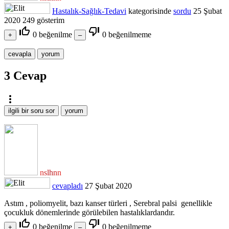
Hastalık-Sağlık-Tedavi
kategorisinde
sordu
25 Şubat
2020
249
gösterim
thumb_up_off_alt
thumb_down_off_alt
0
beğenilme
0
beğenilmeme
3
Cevap
more_vert
nslhnn
cevapladı
27 Şubat 2020
Astım , poliomyelit, bazı kanser türleri , Serebral palsi genellikle
çocukluk dönemlerinde görülebilen hastalıklardandır.
thumb_up_off_alt
thumb_down_off_alt
0
beğenilme
0
beğenilmeme