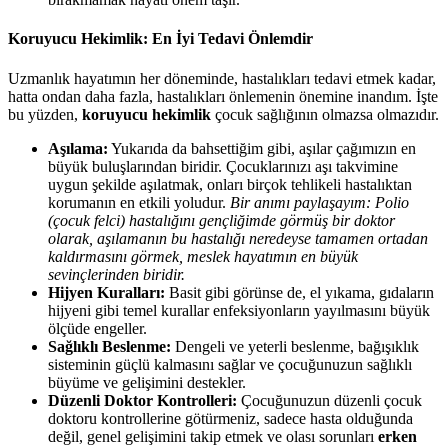
Koruyucu Hekimlik: En İyi Tedavi Önlemdir
Uzmanlık hayatımın her döneminde, hastalıkları tedavi etmek kadar,
hatta ondan daha fazla, hastalıkları önlemenin önemine inandım. İşte
bu yüzden,
koruyucu hekimlik
çocuk sağlığının olmazsa olmazıdır.
Aşılama:
Yukarıda da bahsettiğim gibi, aşılar çağımızın en
büyük buluşlarından biridir. Çocuklarınızı aşı takvimine
uygun şekilde aşılatmak, onları birçok tehlikeli hastalıktan
korumanın en etkili yoludur.
Bir anımı paylaşayım: Polio
(çocuk felci) hastalığını gençliğimde görmüş bir doktor
olarak, aşılamanın bu hastalığı neredeyse tamamen ortadan
kaldırmasını görmek, meslek hayatımın en büyük
sevinçlerinden biridir.
Hijyen Kuralları:
Basit gibi görünse de, el yıkama, gıdaların
hijyeni gibi temel kurallar enfeksiyonların yayılmasını büyük
ölçüde engeller.
Sağlıklı Beslenme:
Dengeli ve yeterli beslenme, bağışıklık
sisteminin güçlü kalmasını sağlar ve çocuğunuzun sağlıklı
büyüme ve gelişimini destekler.
Düzenli Doktor Kontrolleri:
Çocuğunuzun düzenli çocuk
doktoru kontrollerine götürmeniz, sadece hasta olduğunda
değil, genel gelişimini takip etmek ve olası sorunları
erken