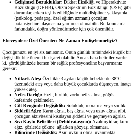
Gelişimsel Bozukluklar:
Dikkat Eksikliği ve Hiperaktivite
Bozukluğu (DEHB), Otizm Spektrum Bozukluğu (OSB) gibi
durumlar, erken teşhis edildiğinde multidisipliner yaklaşımla
(psikolog, pedagog, özel eğitim uzmanı) çocuğun
potansiyeline ulaşmasına yardımcı olunabilir. Bu konularda
farkındalık, doğru yönlendirmeler için çok önemlidir.
Ebeveynlere Özel Öneriler: Ne Zaman Endişelenmeliyiz?
Çocuğunuzu en iyi siz tanırsınız. Onun günlük rutinindeki küçük bir
değişiklik bile önemli bir işaret olabilir. Ancak bazı belirtiler vardır
ki, gördüğünüzde hemen bir sağlık profesyoneline başvurmanız
gerekir:
Yüksek Ateş:
Özellikle 3 aydan küçük bebeklerde 38°C
üzerindeki ateş veya daha büyük çocuklarda düşmeyen, inatçı
yüksek ateş.
Nefes Darlığı:
Hızlı, hırıltılı, zorlu nefes alma, göğüs
kafesinde çekilmeler.
Cilt Renginde Değişiklik:
Solukluk, morarma veya sarılık.
Şiddetli Ağrı:
Karın ağrısı, baş ağrısı veya uzuv ağrısı gibi,
çocuğun aktivitesini kısıtlayan şiddetli ve geçmeyen ağrılar.
Sıvı Kaybı Belirtileri (Dehidratasyon):
Azalmış idrar, kuru
ağız, gözlerde çökme, ağlarken gözyaşı olmaması.
Bilincinde Değişiklik:
Aşırı uykulu olma, uyanmakta