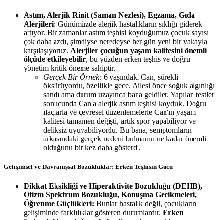
Astım, Alerjik Rinit (Saman Nezlesi), Egzama, Gıda
Alerjileri:
Günümüzde alerjik hastalıkların sıklığı giderek
artıyor. Bir zamanlar astım teşhisi koyduğumuz çocuk sayısı
çok daha azdı, şimdiyse neredeyse her gün yeni bir vakayla
karşılaşıyoruz.
Alerjiler çocuğun yaşam kalitesini önemli
ölçüde etkileyebilir
, bu yüzden erken teşhis ve doğru
yönetim kritik öneme sahiptir.
Gerçek Bir Örnek:
6 yaşındaki Can, sürekli
öksürüyordu, özellikle gece. Ailesi önce soğuk algınlığı
sandı ama durum uzayınca bana geldiler. Yapılan testler
sonucunda Can'a alerjik astım teşhisi koyduk. Doğru
ilaçlarla ve çevresel düzenlemelerle Can'ın yaşam
kalitesi tamamen değişti, artık spor yapabiliyor ve
deliksiz uyuyabiliyordu. Bu bana, semptomların
arkasındaki gerçek nedeni bulmanın ne kadar önemli
olduğunu bir kez daha gösterdi.
Gelişimsel ve Davranışsal Bozukluklar: Erken Teşhisin Gücü
Dikkat Eksikliği ve Hiperaktivite Bozukluğu (DEHB),
Otizm Spektrum Bozukluğu, Konuşma Gecikmeleri,
Öğrenme Güçlükleri:
Bunlar hastalık değil, çocukların
gelişiminde farklılıklar gösteren durumlardır.
Erken