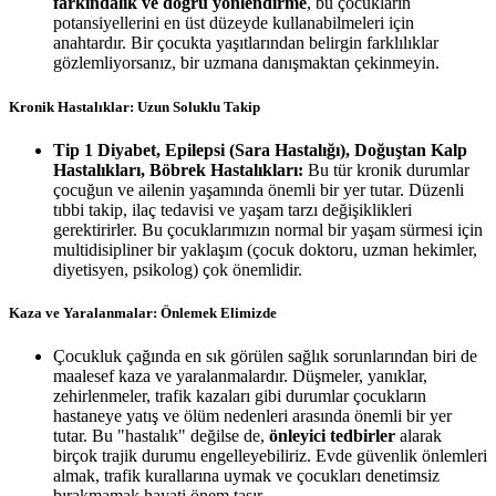
farkındalık ve doğru yönlendirme
, bu çocukların
potansiyellerini en üst düzeyde kullanabilmeleri için
anahtardır. Bir çocukta yaşıtlarından belirgin farklılıklar
gözlemliyorsanız, bir uzmana danışmaktan çekinmeyin.
Kronik Hastalıklar: Uzun Soluklu Takip
Tip 1 Diyabet, Epilepsi (Sara Hastalığı), Doğuştan Kalp
Hastalıkları, Böbrek Hastalıkları:
Bu tür kronik durumlar
çocuğun ve ailenin yaşamında önemli bir yer tutar. Düzenli
tıbbi takip, ilaç tedavisi ve yaşam tarzı değişiklikleri
gerektirirler. Bu çocuklarımızın normal bir yaşam sürmesi için
multidisipliner bir yaklaşım (çocuk doktoru, uzman hekimler,
diyetisyen, psikolog) çok önemlidir.
Kaza ve Yaralanmalar: Önlemek Elimizde
Çocukluk çağında en sık görülen sağlık sorunlarından biri de
maalesef kaza ve yaralanmalardır. Düşmeler, yanıklar,
zehirlenmeler, trafik kazaları gibi durumlar çocukların
hastaneye yatış ve ölüm nedenleri arasında önemli bir yer
tutar. Bu "hastalık" değilse de,
önleyici tedbirler
alarak
birçok trajik durumu engelleyebiliriz. Evde güvenlik önlemleri
almak, trafik kurallarına uymak ve çocukları denetimsiz
bırakmamak hayati önem taşır.