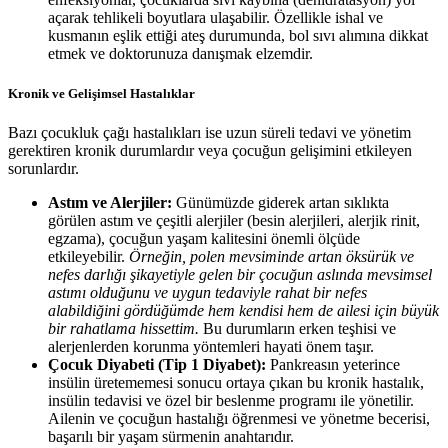
açarak tehlikeli boyutlara ulaşabilir. Özellikle ishal ve
kusmanın eşlik ettiği ateş durumunda, bol sıvı alımına dikkat
etmek ve doktorunuza danışmak elzemdir.
Kronik ve Gelişimsel Hastalıklar
Bazı çocukluk çağı hastalıkları ise uzun süreli tedavi ve yönetim
gerektiren kronik durumlardır veya çocuğun gelişimini etkileyen
sorunlardır.
Astım ve Alerjiler:
Günümüzde giderek artan sıklıkta
görülen astım ve çeşitli alerjiler (besin alerjileri, alerjik rinit,
egzama), çocuğun yaşam kalitesini önemli ölçüde
etkileyebilir.
Örneğin, polen mevsiminde artan öksürük ve
nefes darlığı şikayetiyle gelen bir çocuğun aslında mevsimsel
astımı olduğunu ve uygun tedaviyle rahat bir nefes
alabildiğini gördüğümde hem kendisi hem de ailesi için büyük
bir rahatlama hissettim.
Bu durumların erken teşhisi ve
alerjenlerden korunma yöntemleri hayati önem taşır.
Çocuk Diyabeti (Tip 1 Diyabet):
Pankreasın yeterince
insülin üretememesi sonucu ortaya çıkan bu kronik hastalık,
insülin tedavisi ve özel bir beslenme programı ile yönetilir.
Ailenin ve çocuğun hastalığı öğrenmesi ve yönetme becerisi,
başarılı bir yaşam sürmenin anahtarıdır.