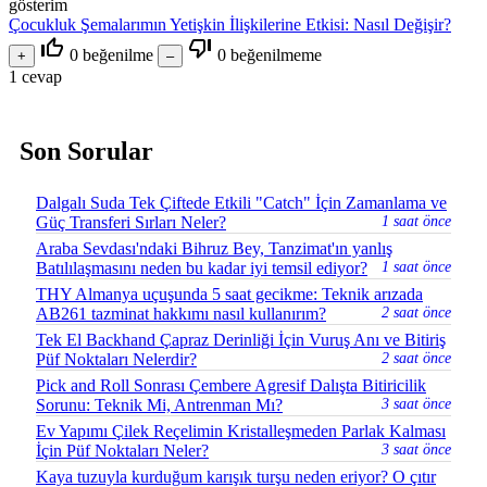
gösterim
Çocukluk Şemalarımın Yetişkin İlişkilerine Etkisi: Nasıl Değişir?
thumb_up_off_alt
thumb_down_off_alt
0
beğenilme
0
beğenilmeme
1
cevap
Son Sorular
Dalgalı Suda Tek Çiftede Etkili "Catch" İçin Zamanlama ve
Güç Transferi Sırları Neler?
1 saat önce
Araba Sevdası'ndaki Bihruz Bey, Tanzimat'ın yanlış
Batılılaşmasını neden bu kadar iyi temsil ediyor?
1 saat önce
THY Almanya uçuşunda 5 saat gecikme: Teknik arızada
AB261 tazminat hakkımı nasıl kullanırım?
2 saat önce
Tek El Backhand Çapraz Derinliği İçin Vuruş Anı ve Bitiriş
Püf Noktaları Nelerdir?
2 saat önce
Pick and Roll Sonrası Çembere Agresif Dalışta Bitiricilik
Sorunu: Teknik Mi, Antrenman Mı?
3 saat önce
Ev Yapımı Çilek Reçelimin Kristalleşmeden Parlak Kalması
İçin Püf Noktaları Neler?
3 saat önce
Kaya tuzuyla kurduğum karışık turşu neden eriyor? O çıtır