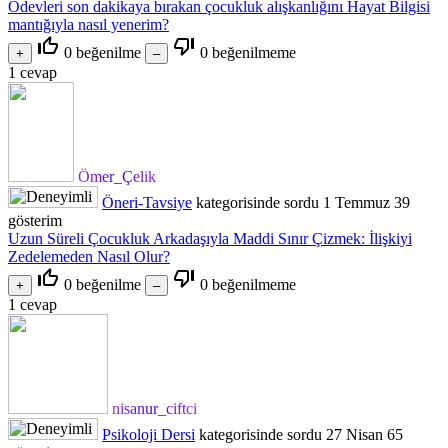
Ödevleri son dakikaya bırakan çocukluk alışkanlığını Hayat Bilgisi
mantığıyla nasıl yenerim?
thumb_up_off_alt
thumb_down_off_alt
0
beğenilme
0
beğenilmeme
1
cevap
Ömer_Çelik
Öneri-Tavsiye
kategorisinde
sordu
1 Temmuz
39
gösterim
Uzun Süreli Çocukluk Arkadaşıyla Maddi Sınır Çizmek: İlişkiyi
Zedelemeden Nasıl Olur?
thumb_up_off_alt
thumb_down_off_alt
0
beğenilme
0
beğenilmeme
1
cevap
nisanur_ciftci
Psikoloji Dersi
kategorisinde
sordu
27 Nisan
65