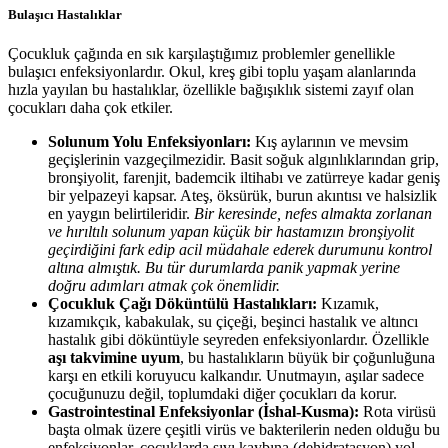
Bulaşıcı Hastalıklar
Çocukluk çağında en sık karşılaştığımız problemler genellikle
bulaşıcı enfeksiyonlardır. Okul, kreş gibi toplu yaşam alanlarında
hızla yayılan bu hastalıklar, özellikle bağışıklık sistemi zayıf olan
çocukları daha çok etkiler.
Solunum Yolu Enfeksiyonları:
Kış aylarının ve mevsim
geçişlerinin vazgeçilmezidir. Basit soğuk algınlıklarından grip,
bronşiyolit, farenjit, bademcik iltihabı ve zatürreye kadar geniş
bir yelpazeyi kapsar. Ateş, öksürük, burun akıntısı ve halsizlik
en yaygın belirtileridir.
Bir keresinde, nefes almakta zorlanan
ve hırıltılı solunum yapan küçük bir hastamızın bronşiyolit
geçirdiğini fark edip acil müdahale ederek durumunu kontrol
altına almıştık. Bu tür durumlarda panik yapmak yerine
doğru adımları atmak çok önemlidir.
Çocukluk Çağı Döküntülü Hastalıkları:
Kızamık,
kızamıkçık, kabakulak, su çiçeği, beşinci hastalık ve altıncı
hastalık gibi döküntüyle seyreden enfeksiyonlardır. Özellikle
aşı takvimine uyum
, bu hastalıkların büyük bir çoğunluğuna
karşı en etkili koruyucu kalkandır. Unutmayın, aşılar sadece
çocuğunuzu değil, toplumdaki diğer çocukları da korur.
Gastrointestinal Enfeksiyonlar (İshal-Kusma):
Rota virüsü
başta olmak üzere çeşitli virüs ve bakterilerin neden olduğu bu
enfeksiyonlar, çocuklarda sıvı kaybına (dehidratasyon) yol