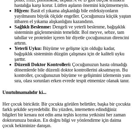
hastalığa karşı korur. Lütfen aşıların önemini küçümsemeyin.
Hijyen:
Basit el yıkama alışkanlığı bile enfeksiyonların
yayılmasını büyük ölçüde engeller. Çocuğunuza küçük yaştan
itibaren el yıkama alışkanlığını kazandırın.
Sağlıklı Beslenme:
Dengeli ve yeterli beslenme, bağışıklık
sisteminin güçlenmesinin temelidir. Bol meyve, sebze, tam
tahıllar ve proteinler içeren bir diyetle çocuğunuzun direncini
artırın.
Yeterli Uyku:
Büyüme ve gelişme için olduğu kadar,
bağışıklık sisteminin düzgün çalışması için de kaliteli uyku
şarttır.
Düzenli Doktor Kontrolleri:
Çocuğunuzun hasta olmadığı
dönemlerde bile düzenli doktor kontrollerini aksatmayın. Bu
kontroller, çocuğunuzun büyüme ve gelişimini izlemenin yanı
sıra, olası sorunları erken evrede tespit etmemize olanak tanır.
Unutulmamalıdır ki...
Her çocuk biriciktir. Bir çocukta görülen belirtiler, başka bir çocukta
farklı şekilde seyredebilir. Bu yüzden, internetten edindiğiniz
bilgileri bir kenara not edin ama teşhis koyma yetkisini her zaman
doktorunuza bırakın. En doğru bilgi ve yönlendirme için daima
çocuk hekiminize danışın.