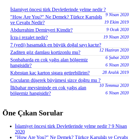
İslamiyet öncesi türk Devletlerinde yelme nedir ?
9 Nisan 2020
"How Are You?" Ne Demek? Türkçe Karşılığı
ve Cevabı Nedir?
19 Ekim 2019
Abdurrahim Demiryeri Kimdir?
9 Ocak 2020
İcra-i rezalet nedir?
19 Nisan 2020
7 (yedi) basamaklı en büyük doğal sayı kaçtır?
12 Haziran 2020
Zaditen göz damlası kortizonlu mu?
6 Şubat 2020
Sonbaharda en cok yağıs alan bölgemiz
hangisidir?
6 Nisan 2020
Kıbrıstan kaç karton sigara getirebilirim?
28 Aralık 2019
Çocuların düşerek büyümesi sizce doğru mu ?
10 Temmuz 2020
İlkbahar mevsiminde en cok yağış alan
bölgemiz hangisidir?
6 Nisan 2020
Öne Çıkan Sorular
İslamiyet öncesi türk Devletlerinde yelme nedir ?
9 Nisan
2020
"How Are You?" Ne Demek? Türkçe Karşılığı ve Cevabı