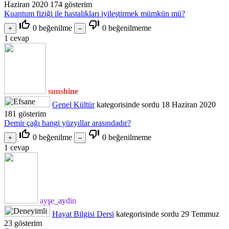
Haziran 2020
174
gösterim
Kuantum fiziği ile hastalıkları iyileştirmek mümkün mü?
thumb_up_off_alt
thumb_down_off_alt
0
beğenilme
0
beğenilmeme
1
cevap
sunshine
Genel Kültür
kategorisinde
sordu
18 Haziran 2020
181
gösterim
Demir çağı hangi yüzyıllar arasındadır?
thumb_up_off_alt
thumb_down_off_alt
0
beğenilme
0
beğenilmeme
1
cevap
ayşe_aydin
Hayat Bilgisi Dersi
kategorisinde
sordu
29 Temmuz
23
gösterim