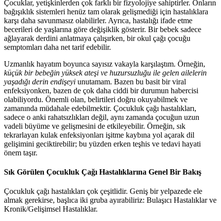
Çocuklar, yetişkinlerden çok farklı bir fizyolojiye sahiptirler. Onların
bağışıklık sistemleri henüz tam olarak gelişmediği için hastalıklara
karşı daha savunmasız olabilirler. Ayrıca, hastalığı ifade etme
becerileri de yaşlarına göre değişiklik gösterir. Bir bebek sadece
ağlayarak derdini anlatmaya çalışırken, bir okul çağı çocuğu
semptomları daha net tarif edebilir.
Uzmanlık hayatım boyunca sayısız vakayla karşılaştım. Örneğin,
küçük bir bebeğin yüksek ateşi ve huzursuzluğu ile gelen ailelerin
yaşadığı derin endişeyi
unutamam. Bazen bu basit bir viral
enfeksiyonken, bazen de çok daha ciddi bir durumun habercisi
olabiliyordu. Önemli olan, belirtileri doğru okuyabilmek ve
zamanında müdahale edebilmektir. Çocukluk çağı hastalıkları,
sadece o anki rahatsızlıkları değil, aynı zamanda çocuğun uzun
vadeli büyüme ve gelişmesini de etkileyebilir. Örneğin, sık
tekrarlayan kulak enfeksiyonları işitme kaybına yol açarak dil
gelişimini geciktirebilir; bu yüzden erken teşhis ve tedavi hayati
önem taşır.
Sık Görülen Çocukluk Çağı Hastalıklarına Genel Bir Bakış
Çocukluk çağı hastalıkları çok çeşitlidir. Geniş bir yelpazede ele
almak gerekirse, başlıca iki gruba ayırabiliriz: Bulaşıcı Hastalıklar ve
Kronik/Gelişimsel Hastalıklar.