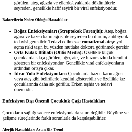
görülen, ateş, ağızda ve ellerde/ayaklarda döküntülerle
seyreden, genellikle hafif seyirli bir viral enfeksiyondur.
Bakterilerin Neden Olduğu Hastalıklar
Boğaz Enfeksiyonları (Streptokok Farenjiti):
Ateş, boğaz
ağrısı ve bazen karın ağrısı ile seyreden bu durum, antibiyotik
tedavisi gerektirir. Tedavi edilmezse
romatizmal ateşe
yol
açma riski taşır, bu yüzden mutlaka doktora görünmek gerekir.
Orta Kulak İltihabı (Otitis Media):
Özellikle küçük
çocuklarda sıkça görülen, ağrı, ateş ve huzursuzlukla kendini
gösteren bir enfeksiyondur. Genellikle viral enfeksiyonların
ardından ortaya çıkar.
İdrar Yolu Enfeksiyonları:
Çocuklarda bazen karın ağrısı
veya ateş gibi belirtilerle kendini gösterebilir ve özellikle kız
çocuklarında daha sık görülür. Erken teşhis ve tedavi
önemlidir.
Enfeksiyon Dışı Önemli Çocukluk Çağı Hastalıkları
Çocukların sağlığı sadece enfeksiyonlarla sınırı değildir. Büyüme ve
gelişme süreçlerinde farklı sorunlarla da karşılaşabilirler:
Alerjik Hastalıklar: Artan Bir Trend