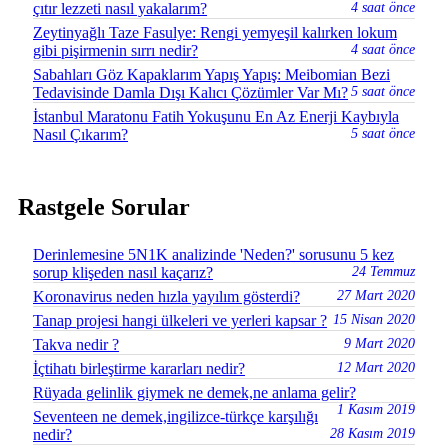
çıtır lezzeti nasıl yakalarım?
4 saat önce
Zeytinyağlı Taze Fasulye: Rengi yemyeşil kalırken lokum
gibi pişirmenin sırrı nedir?
4 saat önce
Sabahları Göz Kapaklarım Yapış Yapış: Meibomian Bezi
Tedavisinde Damla Dışı Kalıcı Çözümler Var Mı?
5 saat önce
İstanbul Maratonu Fatih Yokuşunu En Az Enerji Kaybıyla
Nasıl Çıkarım?
5 saat önce
Rastgele Sorular
Derinlemesine 5N1K analizinde 'Neden?' sorusunu 5 kez
sorup klişeden nasıl kaçarız?
24 Temmuz
Koronavirus neden hızla yayılım gösterdi?
27 Mart 2020
Tanap projesi hangi ülkeleri ve yerleri kapsar ?
15 Nisan 2020
Takva nedir ?
9 Mart 2020
İçtihatı birleştirme kararları nedir?
12 Mart 2020
Rüyada gelinlik giymek ne demek,ne anlama gelir?
1 Kasım 2019
Seventeen ne demek,ingilizce-türkçe karşılığı
nedir?
28 Kasım 2019