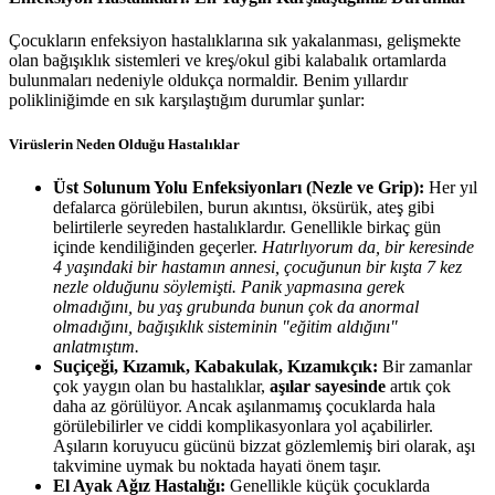
Çocukların enfeksiyon hastalıklarına sık yakalanması, gelişmekte
olan bağışıklık sistemleri ve kreş/okul gibi kalabalık ortamlarda
bulunmaları nedeniyle oldukça normaldir. Benim yıllardır
polikliniğimde en sık karşılaştığım durumlar şunlar:
Virüslerin Neden Olduğu Hastalıklar
Üst Solunum Yolu Enfeksiyonları (Nezle ve Grip):
Her yıl
defalarca görülebilen, burun akıntısı, öksürük, ateş gibi
belirtilerle seyreden hastalıklardır. Genellikle birkaç gün
içinde kendiliğinden geçerler.
Hatırlıyorum da, bir keresinde
4 yaşındaki bir hastamın annesi, çocuğunun bir kışta 7 kez
nezle olduğunu söylemişti. Panik yapmasına gerek
olmadığını, bu yaş grubunda bunun çok da anormal
olmadığını, bağışıklık sisteminin "eğitim aldığını"
anlatmıştım.
Suçiçeği, Kızamık, Kabakulak, Kızamıkçık:
Bir zamanlar
çok yaygın olan bu hastalıklar,
aşılar sayesinde
artık çok
daha az görülüyor. Ancak aşılanmamış çocuklarda hala
görülebilirler ve ciddi komplikasyonlara yol açabilirler.
Aşıların koruyucu gücünü bizzat gözlemlemiş biri olarak, aşı
takvimine uymak bu noktada hayati önem taşır.
El Ayak Ağız Hastalığı:
Genellikle küçük çocuklarda