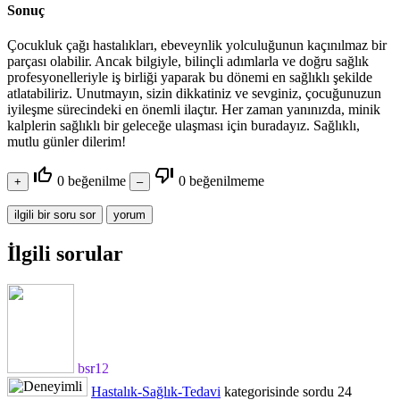
Sonuç
Çocukluk çağı hastalıkları, ebeveynlik yolculuğunun kaçınılmaz bir
parçası olabilir. Ancak bilgiyle, bilinçli adımlarla ve doğru sağlık
profesyonelleriyle iş birliği yaparak bu dönemi en sağlıklı şekilde
atlatabiliriz. Unutmayın, sizin dikkatiniz ve sevginiz, çocuğunuzun
iyileşme sürecindeki en önemli ilaçtır. Her zaman yanınızda, minik
kalplerin sağlıklı bir geleceğe ulaşması için buradayız. Sağlıklı,
mutlu günler dilerim!
thumb_up_off_alt
thumb_down_off_alt
0
beğenilme
0
beğenilmeme
İlgili sorular
bsr12
Hastalık-Sağlık-Tedavi
kategorisinde
sordu
24