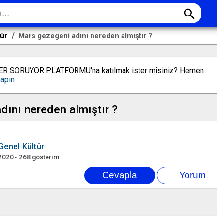
search
tür
Mars gezegeni adını nereden almıştır ?
LER SORUYOR PLATFORMU'na katılmak ister misiniz? Hemen
yapın
.
dını nereden almıştır ?
Genel Kültür
2020
268
gösterim