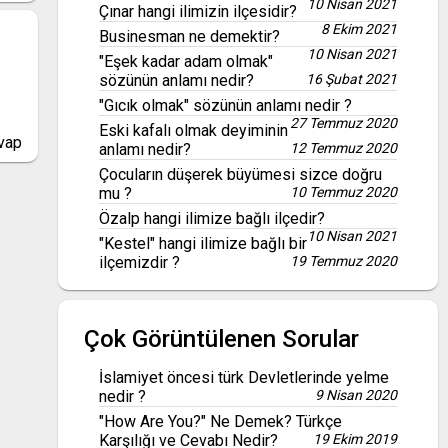
10 Nisan 2021
Çınar hangi ilimizin ilçesidir?
8 Ekim 2021
Businesman ne demektir?
10 Nisan 2021
"Eşek kadar adam olmak"
sözünün anlamı nedir?
16 Şubat 2021
"Gıcık olmak" sözünün anlamı nedir ?
27 Temmuz 2020
Eski kafalı olmak deyiminin
vap
anlamı nedir?
12 Temmuz 2020
Çocuların düşerek büyümesi sizce doğru
mu ?
10 Temmuz 2020
Özalp hangi ilimize bağlı ilçedir?
10 Nisan 2021
"Kestel" hangi ilimize bağlı bir
ilçemizdir ?
19 Temmuz 2020
Çok Görüntülenen Sorular
İslamiyet öncesi türk Devletlerinde yelme
nedir ?
9 Nisan 2020
"How Are You?" Ne Demek? Türkçe
Karşılığı ve Cevabı Nedir?
19 Ekim 2019