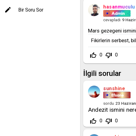
hasanmuculu
Bir Soru Sor
cevapladı
9 Hazi
Mars gezegeni ismini
Fikirlerin serbest, b
thumb_up_off_alt
thumb_down_off_alt
0
0
İlgili sorular
sunshine
sordu
23 Hazira
Andezit ismini ner
thumb_up_off_alt
thumb_down_off_alt
0
0