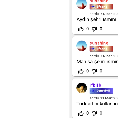
sunshine
sordu
7 Nisan 2
Aydın şehri ismini
thumb_up_off_alt
thumb_down_off_alt
0
0
sunshine
sordu
7 Nisan 2
Manisa şehri ismin
thumb_up_off_alt
thumb_down_off_alt
0
0
İfbifb
sordu
11 Mart 2
Türk adını kullanan
thumb_up_off_alt
thumb_down_off_alt
0
0