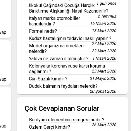
1 gün önce
İlkokul Çağındaki Çocuğa Harçlık
Biriktirme Alışkanlığı Nasıl Kazandırılır?
2 Temmuz
İtalyan marka otomobiller
hangileridir ?
16 Nisan 2020
Formel nedir?
13 Mart 2020
vap
Kuduz hastalığının tedavisi nasıl yapılır ?
27 Mart 2020
Model organizma örnekleri
nelerdir?
22 Mart 2020
Yalova ne zaman il olmuştur ?
1 Nisan 2020
Kolonyalar koronavirüse karsı koruma
sağlar mı ?
23 Mart 2020
Gün Sazak kimdir ?
31 Mayıs 2020
vap
Dudak balmının faydaları nelerdir?
20 Şubat 2020
Çok Cevaplanan Sorular
Berilyum elementinin simgesi nedir ?
26 Mart 2020
vap
Özlem Çerçi kimdir?