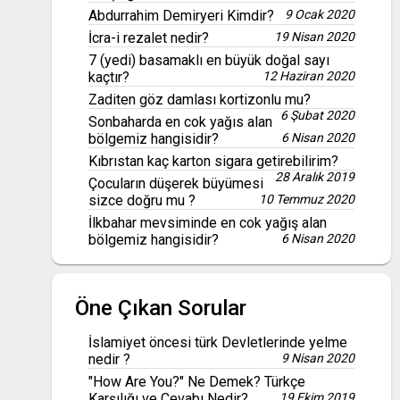
Abdurrahim Demiryeri Kimdir?
9 Ocak 2020
İcra-i rezalet nedir?
19 Nisan 2020
7 (yedi) basamaklı en büyük doğal sayı
kaçtır?
12 Haziran 2020
Zaditen göz damlası kortizonlu mu?
6 Şubat 2020
Sonbaharda en cok yağıs alan
bölgemiz hangisidir?
6 Nisan 2020
Kıbrıstan kaç karton sigara getirebilirim?
28 Aralık 2019
Çocuların düşerek büyümesi
sizce doğru mu ?
10 Temmuz 2020
İlkbahar mevsiminde en cok yağış alan
bölgemiz hangisidir?
6 Nisan 2020
Öne Çıkan Sorular
İslamiyet öncesi türk Devletlerinde yelme
nedir ?
9 Nisan 2020
"How Are You?" Ne Demek? Türkçe
Karşılığı ve Cevabı Nedir?
19 Ekim 2019