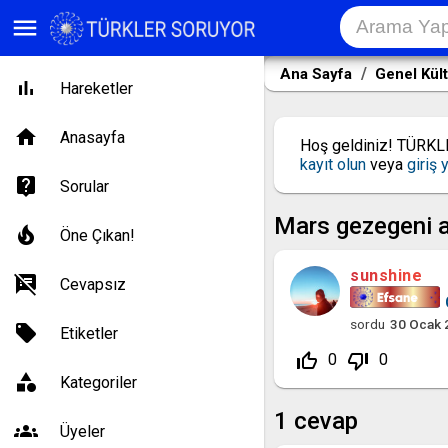
menu
Ana Sayfa
Genel Kül
Hareketler
Anasayfa
Hoş geldiniz! TÜRK
kayıt olun
veya
giriş 
Sorular
Mars gezegeni a
Öne Çıkan!
sunshine
Cevapsız
sordu
30 Ocak 
Etiketler
thumb_up_off_alt
thumb_down_off_alt
0
0
Kategoriler
1
cevap
Üyeler