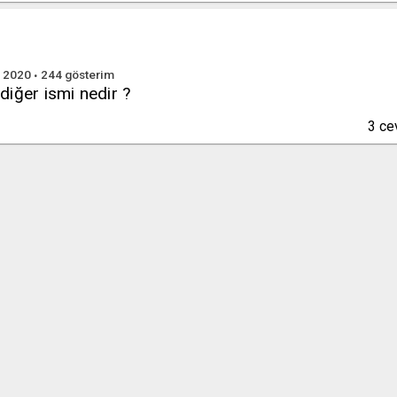
n 2020
244
gösterim
iğer ismi nedir ?
3
ce