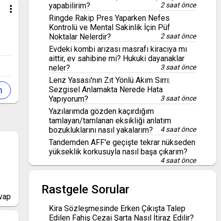
yapabilirim?
2 saat önce
more_vert
Ringde Rakip Pres Yaparken Nefes
Kontrolü ve Mental Sakinlik İçin Püf
Noktalar Nelerdir?
2 saat önce
Evdeki kombi arızası masrafı kiracıya mı
aittir, ev sahibine mi? Hukuki dayanaklar
neler?
3 saat önce
Lenz Yasası'nın Zıt Yönlü Akım Sırrı:
Sezgisel Anlamakta Nerede Hata
Yapıyorum?
3 saat önce
Yazılarımda gözden kaçırdığım
tamlayan/tamlanan eksikliği anlatım
bozukluklarını nasıl yakalarım?
4 saat önce
Tandemden AFF'e geçişte tekrar nükseden
yükseklik korkusuyla nasıl başa çıkarım?
4 saat önce
Rastgele Sorular
vap
Kira Sözleşmesinde Erken Çıkışta Talep
Edilen Fahiş Cezai Şarta Nasıl İtiraz Edilir?