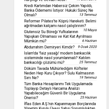
Kredi Kartımdan Habersiz Çekim Yapıldı,
Banka Ödememi İstiyor: Hukuki Süreç Ne
Olmalı?
13 Temmuz
Reformer Pilates'te Köprü Hareketi: Belimi
ağrıtmadan kalçamı nasıl çalıştırırım?
10 Mayıs
Glutensiz Su Böreği Yufkalarının
Yapışkan Olmaması ve Kat Kat Ayrılması
Mümkün mü?
6 Haziran
Abdurrahim Demiryeri Kimdir?
9 Ocak 2020
İslam'da 'faiz yasağı' modern bankacılık
sisteminde nasıl yorumlanmalı? Katılım
bankacılığı çözümü mü?
25 Temmuz
Döküm Tavada Mühürlediğim Köfteler
Neden Hep Kuru Çıkıyor? Sulu Kalmasının
Sırrı Ne?
19 Temmuz
Tüm Banka Hesaplarımı Tek Uygulamada
Toplayıp Detaylı Harcama Analizi
Yapabileceğim Güvenli Bir Uygulama
Önerisi?
25 Haziran
İflas Eden A.Ş.'nin Kapanmayan Borçlarında
Yönetim Kurulu Üyesi Şahsi Sorumluluktan