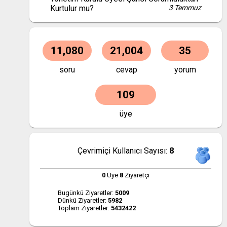
Kurtulur mu?
3 Temmuz
11,080
21,004
35
soru
cevap
yorum
109
üye
Çevrimiçi Kullanıcı Sayısı:
8
0
Üye
8
Ziyaretçi
Bugünkü Ziyaretler:
5009
Dünkü Ziyaretler:
5982
Toplam Ziyaretler:
5432422