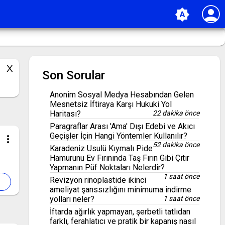
person
brightness_auto
Son Sorular
Anonim Sosyal Medya Hesabından Gelen
Mesnetsiz İftiraya Karşı Hukuki Yol
Haritası?
22 dakika önce
Paragraflar Arası 'Ama' Dışı Edebi ve Akıcı
Geçişler İçin Hangi Yöntemler Kullanılır?
more_vert
52 dakika önce
Karadeniz Usulü Kıymalı Pide
Hamurunu Ev Fırınında Taş Fırın Gibi Çıtır
Yapmanın Püf Noktaları Nelerdir?
1 saat önce
Revizyon rinoplastide ikinci
ameliyat şanssızlığını minimuma indirme
yolları neler?
1 saat önce
İftarda ağırlık yapmayan, şerbetli tatlıdan
farklı, ferahlatıcı ve pratik bir kapanış nasıl