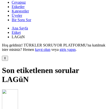
Cevapsız
Etiketler
Kategoriler
Üyeler
Bir Soru Sor
Ana Sayfa
Etiket
LAGüN
Hoş geldiniz! TÜRKLER SORUYOR PLATFORMU'na katılmak
ister misiniz? Hemen
kayıt olun
veya
giriş yapın
.
Son etiketlenen sorular
LAGüN