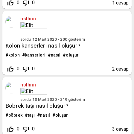
thumb_up_off_alt
thumb_down_off_alt
0
0
1
cevap
nslhnn
sordu
12 Mart 2020
200
gösterim
Kolon kanserleri nasıl oluşur?
kolon
kanserleri
nasıl
oluşur
thumb_up_off_alt
thumb_down_off_alt
0
0
2
cevap
nslhnn
sordu
10 Mart 2020
219
gösterim
Böbrek taşı nasıl oluşur?
böbrek
taşı
nasıl
oluşur
thumb_up_off_alt
thumb_down_off_alt
0
0
3
cevap