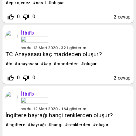
epirojenez
nasıl
oluşur
thumb_up_off_alt
thumb_down_off_alt
0
0
2
cevap
İfbifb
sordu
13 Mart 2020
321
gösterim
TC Anayasası kaç maddeden oluşur?
tc
anayasası
kaç
maddeden
oluşur
thumb_up_off_alt
thumb_down_off_alt
0
0
2
cevap
İfbifb
sordu
12 Mart 2020
164
gösterim
İngiltere bayrağı hangi renklerden oluşur?
i̇ngiltere
bayrağı
hangi
renklerden
oluşur