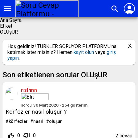
person
menu
search
Ana Sayfa
Etiket
OLUşUR
Hoş geldiniz! TÜRKLER SORUYOR PLATFORMU'na
katılmak ister misiniz? Hemen
kayıt olun
veya
giriş
yapın
.
Son etiketlenen sorular OLUşUR
nslhnn
sordu
30 Mart 2020
264
gösterim
Körfezler nasıl oluşur ?
körfezler
nasıl
oluşur
thumb_up_off_alt
thumb_down_off_alt
0
0
2
cevap