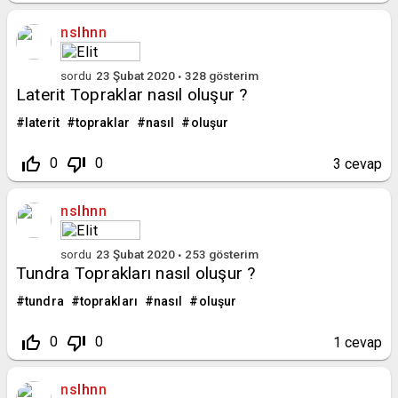
nslhnn
sordu
23 Şubat 2020
328
gösterim
Laterit Topraklar nasıl oluşur ?
laterit
topraklar
nasıl
oluşur
thumb_up_off_alt
thumb_down_off_alt
0
0
3
cevap
nslhnn
sordu
23 Şubat 2020
253
gösterim
Tundra Toprakları nasıl oluşur ?
tundra
toprakları
nasıl
oluşur
thumb_up_off_alt
thumb_down_off_alt
0
0
1
cevap
nslhnn