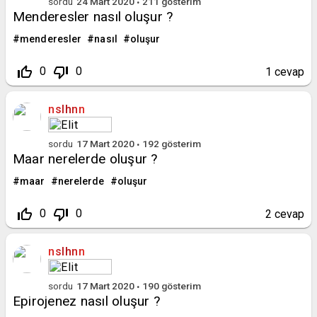
sordu
24 Mart 2020
211
gösterim
Menderesler nasıl oluşur ?
menderesler
nasıl
oluşur
thumb_up_off_alt
thumb_down_off_alt
0
0
1
cevap
nslhnn
sordu
17 Mart 2020
192
gösterim
Maar nerelerde oluşur ?
maar
nerelerde
oluşur
thumb_up_off_alt
thumb_down_off_alt
0
0
2
cevap
nslhnn
sordu
17 Mart 2020
190
gösterim
Epirojenez nasıl oluşur ?