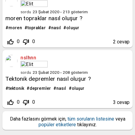
sordu
23 Şubat 2020
213
gösterim
moren topraklar nasıl oluşur ?
moren
topraklar
nasıl
oluşur
thumb_up_off_alt
thumb_down_off_alt
0
0
2
cevap
nslhnn
sordu
23 Şubat 2020
208
gösterim
Tektonik depremler nasıl oluşur ?
tektonik
depremler
nasıl
oluşur
thumb_up_off_alt
thumb_down_off_alt
0
0
3
cevap
Daha fazlasını görmek için,
tüm soruların listesine
veya
popüler etiketlere
tıklayınız.