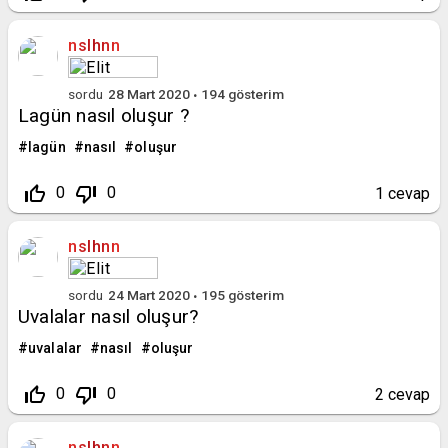
nslhnn
sordu
28 Mart 2020
194
gösterim
Lagün nasıl oluşur ?
lagün
nasıl
oluşur
thumb_up_off_alt
thumb_down_off_alt
0
0
1
cevap
nslhnn
sordu
24 Mart 2020
195
gösterim
Uvalalar nasıl oluşur?
uvalalar
nasıl
oluşur
thumb_up_off_alt
thumb_down_off_alt
0
0
2
cevap
nslhnn