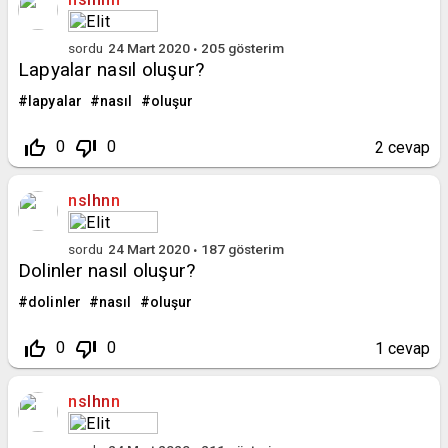
sordu
24 Mart 2020
205
gösterim
Lapyalar nasıl oluşur?
lapyalar
nasıl
oluşur
thumb_up_off_alt
thumb_down_off_alt
0
0
2
cevap
nslhnn
sordu
24 Mart 2020
187
gösterim
Dolinler nasıl oluşur?
dolinler
nasıl
oluşur
thumb_up_off_alt
thumb_down_off_alt
0
0
1
cevap
nslhnn