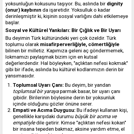
yoksunluğun kokusunu taşıyor. Bu, aslında bir
dignity
(onur) kaybının
da işaretidir. Yoksulluk o kadar
derinleşmiştir ki, kişinin sosyal varlığını dahi etkilemeye
başlar.
Sosyal ve Kültürel Yankıları: Bir Çığlık ve Bir Uyarı
Bu deyimin Türk kültüründeki yeri çok özeldir. Türk
toplumu olarak
misafirperverliğiyle, cömertliğiyle
bilinen bir milletiz. Kapımıza geleni aç göndermemek,
lokmamızı paylaşmak bizim için en kutsal
değerlerdendir. Hal böyleyken, "açlıktan nefesi kokmak"
gibi bir ifade, aslında bu kültürel kodlarımızın derin bir
yansımasıdır.
Toplumsal Uyarı Çanı:
Bu deyim, bir yandan
toplumsal bir yaraya
parmak basar, bir uyarı çanı
gibidir. Birilerinin böylesine derin bir yoksunluk
içinde olduğunu gözler önüne serer.
Empati ve Acıma Duygusu:
Bu ifadeyi kullanan kişi,
genellikle karşıdaki durumu
büyük bir acıma ve
empatiyle
dile getirir. Kimse "açlıktan nefesi kokan"
bir insana tepeden bakmaz, aksine yardım etme, el