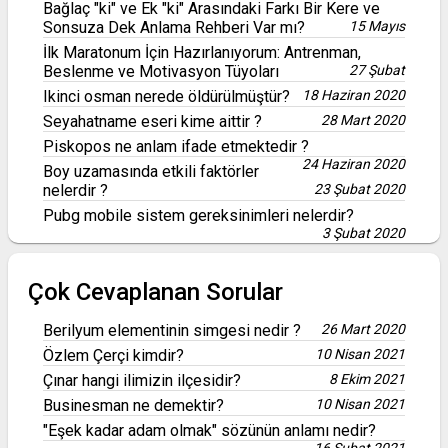
Bağlaç "ki" ve Ek "ki" Arasındaki Farkı Bir Kere ve
Sonsuza Dek Anlama Rehberi Var mı?
15 Mayıs
İlk Maratonum İçin Hazırlanıyorum: Antrenman,
Beslenme ve Motivasyon Tüyoları
27 Şubat
Ikinci osman nerede öldürülmüştür?
18 Haziran 2020
Seyahatname eseri kime aittir ?
28 Mart 2020
Piskopos ne anlam ifade etmektedir ?
24 Haziran 2020
Boy uzamasında etkili faktörler
nelerdir ?
23 Şubat 2020
Pubg mobile sistem gereksinimleri nelerdir?
3 Şubat 2020
Çok Cevaplanan Sorular
Berilyum elementinin simgesi nedir ?
26 Mart 2020
Özlem Çerçi kimdir?
10 Nisan 2021
Çınar hangi ilimizin ilçesidir?
8 Ekim 2021
Businesman ne demektir?
10 Nisan 2021
"Eşek kadar adam olmak" sözünün anlamı nedir?