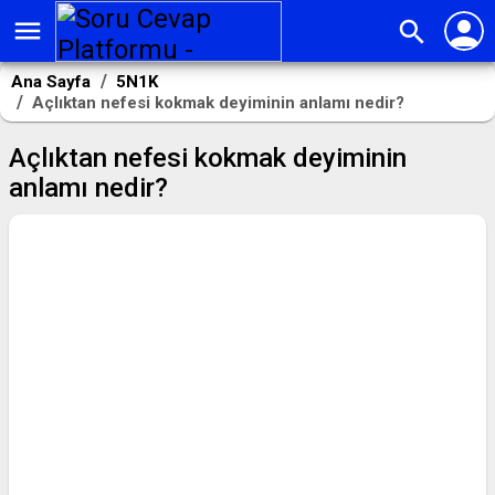
person
menu
search
Ana Sayfa
5N1K
Açlıktan nefesi kokmak deyiminin anlamı nedir?
Açlıktan nefesi kokmak deyiminin
anlamı nedir?