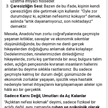
uzatma ihtiyacı hisseder.
Çaresizliğin Sesi:
Bazen de bu ifade, kişinin kendi
çaresizliğini dile getirmek için kullanılır. "Öyle zor
durumdayız ki, açlıktan nefesimiz kokuyor" demek,
aslında "artık dayanamıyoruz, son noktadayız"
demektir.
Mesela, Anadolu'nun zorlu coğrafyalarında geçmişte
yaşanan kıtlıklar, savaşlar ve ekonomik sıkıntılar
düşünüldüğünde, bu deyimin ne denli gerçek
hikayelerden doğduğunu anlamak daha kolaylaşır.
Dedelerimizden, ninelerimizden dinlediğimiz
hikayelerde, zorlu kış şartlarında bir avuç bulgura talim
eden, açlığın pençesinde kıvranan insanların hallerini
anlatan bu deyime sıklıkla rastlarsınız. Bu sadece
geçmişte kalmış bir durum değil; günümüzde de
ekonomik zorluklar yaşayan, işsizlik veya hastalık
nedeniyle temel ihtiyaçlarını karşılayamayan aileler için
hâlâ acı bir gerçeklik.
Sadece Karnı Değil, Umutları da Aç Kalanlar
"Açlıktan nefesi kokmak" deyimi, sadece fiziksel bir
açlığı değil, aynı zamanda
ruhen ve psikolojik olarak