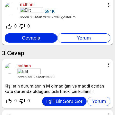
more_vert
nslhnn
5N1K
sordu
25 Mart 2020
236
gösterim
thumb_up_off_alt
thumb_down_off_alt
0
0
3
Cevap
more_vert
nslhnn
cevapladı
25 Mart 2020
Kişilerin durumlarının iyi olmadığını ve maddi açıdan
kötü durumda olduğunu belirtmek için kullanılır
thumb_up_off_alt
thumb_down_off_alt
0
0