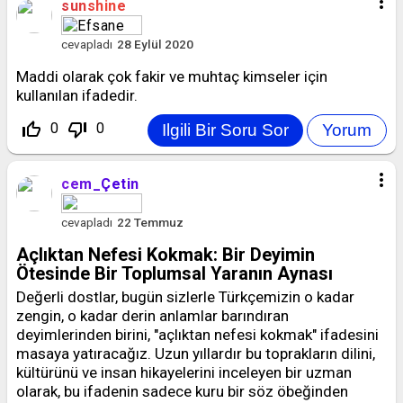
more_vert
sunshine
cevapladı
28 Eylül 2020
Maddi olarak çok fakir ve muhtaç kimseler için
kullanılan ifadedir.
thumb_up_off_alt
thumb_down_off_alt
0
0
more_vert
cem_Çetin
cevapladı
22 Temmuz
Açlıktan Nefesi Kokmak: Bir Deyimin
Ötesinde Bir Toplumsal Yaranın Aynası
Değerli dostlar, bugün sizlerle Türkçemizin o kadar
zengin, o kadar derin anlamlar barındıran
deyimlerinden birini, "açlıktan nefesi kokmak" ifadesini
masaya yatıracağız. Uzun yıllardır bu toprakların dilini,
kültürünü ve insan hikayelerini inceleyen bir uzman
olarak, bu ifadenin sadece kuru bir söz öbeğinden