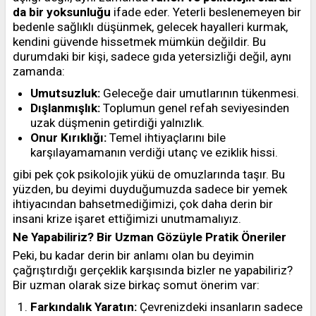
da bir yoksunluğu
ifade eder. Yeterli beslenemeyen bir
bedenle sağlıklı düşünmek, gelecek hayalleri kurmak,
kendini güvende hissetmek mümkün değildir. Bu
durumdaki bir kişi, sadece gıda yetersizliği değil, aynı
zamanda:
Umutsuzluk:
Geleceğe dair umutlarının tükenmesi.
Dışlanmışlık:
Toplumun genel refah seviyesinden
uzak düşmenin getirdiği yalnızlık.
Onur Kırıklığı:
Temel ihtiyaçlarını bile
karşılayamamanın verdiği utanç ve eziklik hissi.
gibi pek çok psikolojik yükü de omuzlarında taşır. Bu
yüzden, bu deyimi duyduğumuzda sadece bir yemek
ihtiyacından bahsetmediğimizi, çok daha derin bir
insani krize işaret ettiğimizi unutmamalıyız.
Ne Yapabiliriz? Bir Uzman Gözüyle Pratik Öneriler
Peki, bu kadar derin bir anlamı olan bu deyimin
çağrıştırdığı gerçeklik karşısında bizler ne yapabiliriz?
Bir uzman olarak size birkaç somut önerim var:
Farkındalık Yaratın:
Çevrenizdeki insanların sadece