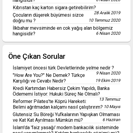
hangisidir?
Kıbrıstan kaç karton sigara getirebilirim?
28 Aralık 2019
Çocuların düşerek büyümesi sizce
doğru mu ?
10 Temmuz 2020
İlkbahar mevsiminde en cok yağış alan bölgemiz
hangisidir?
6 Nisan 2020
Öne Çıkan Sorular
İslamiyet öncesi türk Devletlerinde yelme nedir ?
9 Nisan 2020
"How Are You?" Ne Demek? Türkçe
Karşılığı ve Cevabı Nedir?
19 Ekim 2019
Kredi Kartımdan Habersiz Çekim Yapıldı, Banka
Ödememi İstiyor: Hukuki Süreç Ne Olmalı?
13 Temmuz
Reformer Pilates'te Köprü Hareketi:
Belimi ağrıtmadan kalçamı nasıl çalıştırırım?
10 Mayıs
Glutensiz Su Böreği Yufkalarının Yapışkan Olmaması
ve Kat Kat Ayrılması Mümkün mü?
6 Haziran
İslam'da 'faiz yasağı' modern bankacılık sisteminde