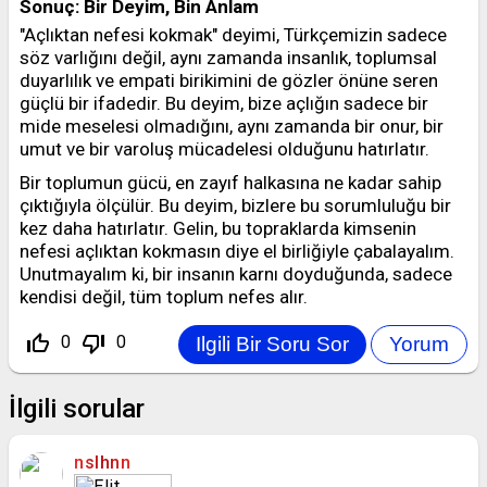
Sonuç: Bir Deyim, Bin Anlam
"Açlıktan nefesi kokmak" deyimi, Türkçemizin sadece
söz varlığını değil, aynı zamanda insanlık, toplumsal
duyarlılık ve empati birikimini de gözler önüne seren
güçlü bir ifadedir. Bu deyim, bize açlığın sadece bir
mide meselesi olmadığını, aynı zamanda bir onur, bir
umut ve bir varoluş mücadelesi olduğunu hatırlatır.
Bir toplumun gücü, en zayıf halkasına ne kadar sahip
çıktığıyla ölçülür. Bu deyim, bizlere bu sorumluluğu bir
kez daha hatırlatır. Gelin, bu topraklarda kimsenin
nefesi açlıktan kokmasın diye el birliğiyle çabalayalım.
Unutmayalım ki, bir insanın karnı doyduğunda, sadece
kendisi değil, tüm toplum nefes alır.
thumb_up_off_alt
thumb_down_off_alt
0
0
İlgili sorular
nslhnn