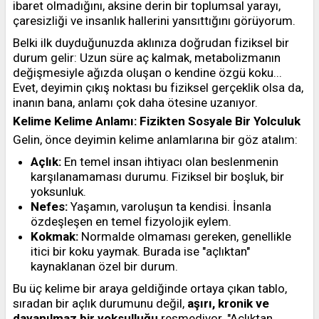
ibaret olmadığını, aksine derin bir toplumsal yarayı,
çaresizliği ve insanlık hallerini yansıttığını görüyorum.
Belki ilk duyduğunuzda aklınıza doğrudan fiziksel bir
durum gelir: Uzun süre aç kalmak, metabolizmanın
değişmesiyle ağızda oluşan o kendine özgü koku...
Evet, deyimin çıkış noktası bu fiziksel gerçeklik olsa da,
inanın bana, anlamı çok daha ötesine uzanıyor.
Kelime Kelime Anlamı: Fizikten Sosyale Bir Yolculuk
Gelin, önce deyimin kelime anlamlarına bir göz atalım:
Açlık:
En temel insan ihtiyacı olan beslenmenin
karşılanamaması durumu. Fiziksel bir boşluk, bir
yoksunluk.
Nefes:
Yaşamın, varoluşun ta kendisi. İnsanla
özdeşleşen en temel fizyolojik eylem.
Kokmak:
Normalde olmaması gereken, genellikle
itici bir koku yaymak. Burada ise "açlıktan"
kaynaklanan özel bir durum.
Bu üç kelime bir araya geldiğinde ortaya çıkan tablo,
sıradan bir açlık durumunu değil,
aşırı, kronik ve
dayanılmaz bir yoksulluğu
resmediyor. "Açlıktan