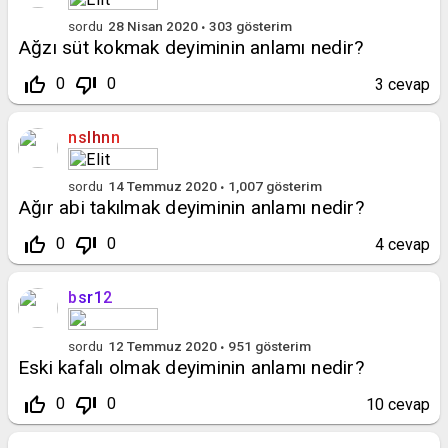
sordu
28 Nisan 2020
303
gösterim
Ağzı süt kokmak deyiminin anlamı nedir?
thumb_up_off_alt
thumb_down_off_alt
0
0
3
cevap
nslhnn
sordu
14 Temmuz 2020
1,007
gösterim
Ağır abi takılmak deyiminin anlamı nedir?
thumb_up_off_alt
thumb_down_off_alt
0
0
4
cevap
bsr12
sordu
12 Temmuz 2020
951
gösterim
Eski kafalı olmak deyiminin anlamı nedir?
thumb_up_off_alt
thumb_down_off_alt
0
0
10
cevap