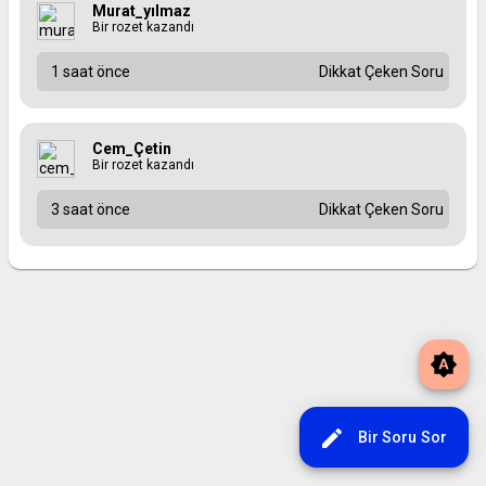
Murat_yılmaz
Bir rozet kazandı
1 saat önce
Dikkat Çeken Soru
Cem_Çetin
Bir rozet kazandı
3 saat önce
Dikkat Çeken Soru
brightness_auto
edit
Bir Soru Sor