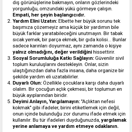
dış görünüşlerine bakmayın, onların gözlerindeki
yorgunluğu, omzundaki yükü görmeye çalışın.
Empati, her şeyin başlangıcıdır.
Yardım Elini Uzatın:
Elbette her büyük sorunu tek
başımıza çözemeyiz ama küçük bir yardımın bile
büyük farklar yaratabileceğini unutmayın. Bir tabak
sıcak yemek, bir parça ekmek, bir gıda kolisi... Bunlar
sadece karınları doyurmaz, aynı zamanda o kişiye
yalnız olmadığını, değer verildiğini
hissettirir.
Sosyal Sorumluluğa Katkı Sağlayın:
Güvenilir sivil
toplum kuruluşlarını destekleyin. Onlar, sizin
ulaştığınızdan daha fazla insana, daha organize bir
şekilde yardım eli uzatabilirler.
Duyarlı Olun:
Özellikle çocuklara karşı daha duyarlı
olalım. Bir çocuğun açlık çekmesi, bir toplumun en
büyük ayıplarından biridir.
Deyimi Anlayın, Yargılamayın:
"Açlıktan nefesi
kokmak" gibi ifadeler, birini etiketlemek için değil,
onun içinde bulunduğu zor durumu ifade etmek için
kullanılır. Bu tür ifadeleri duyduğunuzda,
yargılamak
yerine anlamaya ve yardım etmeye odaklanın.