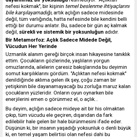
nefesi kokmak", bir kişinin
temel beslenme ihtiyaçlarını
bile karşılayamadığı
, artık açlığın sadece midesinde
değil, tüm varlığında, hatta nefesinde bile kendini belli
ettiği bir durumu anlatır. Bu, sadece bir gün aç kalmak
değil,
sürekli ve sistemik bir yoksunluğun
adıdır.
Bir Metamorfoz: Açlık Sadece Midede Değil,
Vücudun Her Yerinde
Uzmanlık alanım gereği birçok insan hikayesine tanıklık
ettim. Çocukların gözlerinde, yaşlıların yorgun
omuzlarında, ailelerin çaresiz bakışlarında bu deyimin
somut karşılıklarını gördüm. "Açlıktan nefesi kokmak"
denildiğinde aklıma gelen ilk şey, çoğu zaman bir
yetişkinin bile dayanamayacağı bu zorluğa maruz kalan
çocukların yüzleridir. Onların oyun oynarken bile
enerjilerini emen o görünmez el, o açlık...
Bu deyim, açlığın sadece mideye ait bir his olmaktan
çıkıp, tüm vücudu ele geçiren, dışarıdan da fark
edilebilir hale gelen bir hale bürünmesini ifade eder.
Düşünün ki, bir insanın yaşadığı yoksunluk o denli büyük
ki, en temel yaşam belirtisi olan nefesi dahi bu