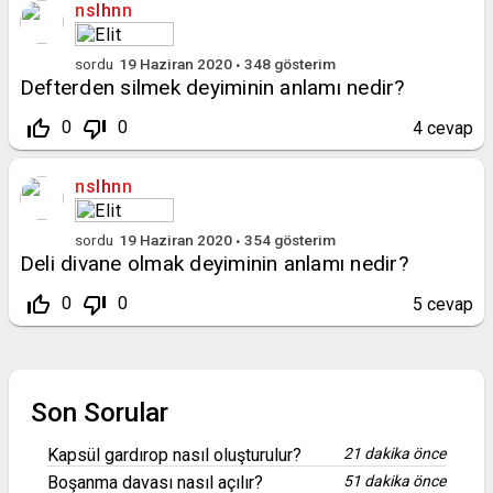
nslhnn
sordu
19 Haziran 2020
348
gösterim
Defterden silmek deyiminin anlamı nedir?
thumb_up_off_alt
thumb_down_off_alt
0
0
4
cevap
nslhnn
sordu
19 Haziran 2020
354
gösterim
Deli divane olmak deyiminin anlamı nedir?
thumb_up_off_alt
thumb_down_off_alt
0
0
5
cevap
Son Sorular
Kapsül gardırop nasıl oluşturulur?
21 dakika önce
Boşanma davası nasıl açılır?
51 dakika önce