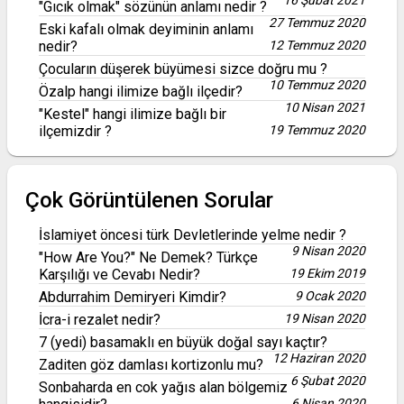
16 Şubat 2021
"Gıcık olmak" sözünün anlamı nedir ?
27 Temmuz 2020
Eski kafalı olmak deyiminin anlamı
nedir?
12 Temmuz 2020
Çocuların düşerek büyümesi sizce doğru mu ?
10 Temmuz 2020
Özalp hangi ilimize bağlı ilçedir?
10 Nisan 2021
"Kestel" hangi ilimize bağlı bir
ilçemizdir ?
19 Temmuz 2020
Çok Görüntülenen Sorular
İslamiyet öncesi türk Devletlerinde yelme nedir ?
9 Nisan 2020
"How Are You?" Ne Demek? Türkçe
Karşılığı ve Cevabı Nedir?
19 Ekim 2019
Abdurrahim Demiryeri Kimdir?
9 Ocak 2020
İcra-i rezalet nedir?
19 Nisan 2020
7 (yedi) basamaklı en büyük doğal sayı kaçtır?
12 Haziran 2020
Zaditen göz damlası kortizonlu mu?
6 Şubat 2020
Sonbaharda en cok yağıs alan bölgemiz
6 Nisan 2020