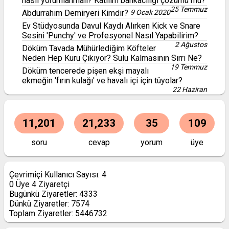
nasıl yorumlanmalı? Katılım bankacılığı çözümü mü?
25 Temmuz
Abdurrahim Demiryeri Kimdir?
9 Ocak 2020
Ev Stüdyosunda Davul Kaydı Alırken Kick ve Snare
Sesini 'Punchy' ve Profesyonel Nasıl Yapabilirim?
2 Ağustos
Döküm Tavada Mühürlediğim Köfteler
Neden Hep Kuru Çıkıyor? Sulu Kalmasının Sırrı Ne?
19 Temmuz
Döküm tencerede pişen ekşi mayalı
ekmeğin 'fırın kulağı' ve havalı içi için tüyolar?
22 Haziran
11,201
21,233
35
109
soru
cevap
yorum
üye
Çevrimiçi Kullanıcı Sayısı:
4
0
Üye
4
Ziyaretçi
Bugünkü Ziyaretler:
4333
Dünkü Ziyaretler:
7574
Toplam Ziyaretler:
5446732