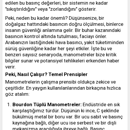
edilen bu basınç değerleri, bir sistemin ne kadar
"sıkıştırıldığını" veya "zorlandığını" gösterir.
Peki, neden bu kadar önemli? Düşünsenize, bir
doğalgaz hattındaki basıncın doğru ölçülmesi, binlerce
insanın güvenliği anlamına gelir. Bir buhar kazanındaki
basıncın kontrol altında tutulması, faciayı önler.
Arabanızın lastiğindeki hava basıncı, yakıt tüketiminden
sürüş güvenliğine kadar her şeyi etkiler. İşte bu ve
benzeri sayısız senaryoda, manometreler bize kritik
bilgiler sunar ve potansiyel tehlikeleri erkenden haber
verir.
Peki, Nasıl Çalışır? Temel Prensipler
Manometrelerin çalışma prensibi oldukça zekice ve
çeşitlidir. En yaygın kullanılanlarından birkaçına hızlıca
göz atalım:
Bourdon Tüplü Manometreler:
Endüstride en sık
karşılaştığımız türdür. Düşünün ki ince, C şeklinde
bükülmüş metal bir boru var. Bir ucu sabit ve basınç
kaynağına bağlı, diğer ucu ise serbest ve bir dişli
mekanizma aracılığıyla ibreye bağlı. Basınç