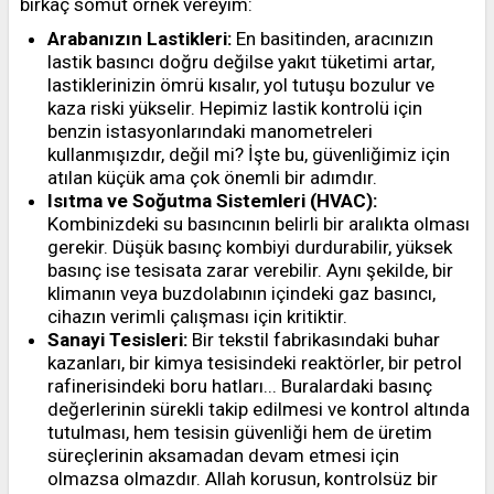
birkaç somut örnek vereyim:
Arabanızın Lastikleri:
En basitinden, aracınızın
lastik basıncı doğru değilse yakıt tüketimi artar,
lastiklerinizin ömrü kısalır, yol tutuşu bozulur ve
kaza riski yükselir. Hepimiz lastik kontrolü için
benzin istasyonlarındaki manometreleri
kullanmışızdır, değil mi? İşte bu, güvenliğimiz için
atılan küçük ama çok önemli bir adımdır.
Isıtma ve Soğutma Sistemleri (HVAC):
Kombinizdeki su basıncının belirli bir aralıkta olması
gerekir. Düşük basınç kombiyi durdurabilir, yüksek
basınç ise tesisata zarar verebilir. Aynı şekilde, bir
klimanın veya buzdolabının içindeki gaz basıncı,
cihazın verimli çalışması için kritiktir.
Sanayi Tesisleri:
Bir tekstil fabrikasındaki buhar
kazanları, bir kimya tesisindeki reaktörler, bir petrol
rafinerisindeki boru hatları... Buralardaki basınç
değerlerinin sürekli takip edilmesi ve kontrol altında
tutulması, hem tesisin güvenliği hem de üretim
süreçlerinin aksamadan devam etmesi için
olmazsa olmazdır. Allah korusun, kontrolsüz bir