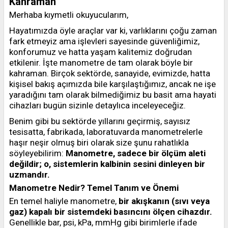
Kahraman
Merhaba kıymetli okuyucularım,
Hayatımızda öyle araçlar var ki, varlıklarını çoğu zaman
fark etmeyiz ama işlevleri sayesinde güvenliğimiz,
konforumuz ve hatta yaşam kalitemiz doğrudan
etkilenir. İşte manometre de tam olarak böyle bir
kahraman. Birçok sektörde, sanayide, evimizde, hatta
kişisel bakış açımızda bile karşılaştığımız, ancak ne işe
yaradığını tam olarak bilmediğimiz bu basit ama hayati
cihazları bugün sizinle detaylıca inceleyeceğiz.
Benim gibi bu sektörde yıllarını geçirmiş, sayısız
tesisatta, fabrikada, laboratuvarda manometrelerle
haşır neşir olmuş biri olarak size şunu rahatlıkla
söyleyebilirim:
Manometre, sadece bir ölçüm aleti
değildir; o, sistemlerin kalbinin sesini dinleyen bir
uzmandır.
Manometre Nedir? Temel Tanım ve Önemi
En temel haliyle manometre,
bir akışkanın (sıvı veya
gaz) kapalı bir sistemdeki basıncını ölçen cihazdır.
Genellikle bar, psi, kPa, mmHg gibi birimlerle ifade