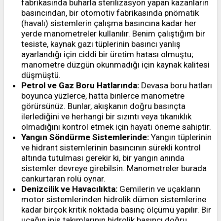
fabrikasında buharla sterilizasyon yapan kazanların
basıncından, bir otomotiv fabrikasında pnömatik
(havalı) sistemlerin çalışma basıncına kadar her
yerde manometreler kullanılır. Benim çalıştığım bir
tesiste, kaynak gazı tüplerinin basıncı yanlış
ayarlandığı için ciddi bir üretim hatası olmuştu;
manometre düzgün okunmadığı için kaynak kalitesi
düşmüştü.
Petrol ve Gaz Boru Hatlarında:
Devasa boru hatları
boyunca yüzlerce, hatta binlerce manometre
görürsünüz. Bunlar, akışkanın doğru basınçta
ilerlediğini ve herhangi bir sızıntı veya tıkanıklık
olmadığını kontrol etmek için hayati öneme sahiptir.
Yangın Söndürme Sistemlerinde:
Yangın tüplerinin
ve hidrant sistemlerinin basıncının sürekli kontrol
altında tutulması gerekir ki, bir yangın anında
sistemler devreye girebilsin. Manometreler burada
cankurtaran rolü oynar.
Denizcilik ve Havacılıkta:
Gemilerin ve uçakların
motor sistemlerinden hidrolik dümen sistemlerine
kadar birçok kritik noktada basınç ölçümü yapılır. Bir
uçağın iniş takımlarının hidrolik basıncı doğru