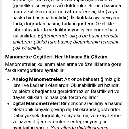
(genellikle su veya cıva) doldurulur. Bir ucu basınca
maruz kalırken, diğer ucu atmosfere açıktır (veya
başka bir basınca bağlıdır). İki koldaki sıvı seviyesi
farkı, doğrudan basınç farkını gösterir. Özellikle
laboratuvarlarda ve kalibrasyon işlemlerinde hala
kullanılırlar.
Eğitimlerimde sıkça bu basit prensibi
anlatırım, çünkü tüm basınç ölçümlerinin temelini
çok iyi açıklar.
Manometre Çeşitleri: Her İhtiyaca Bir Çözüm
Manometreler, kullanım alanlarına ve özelliklerine göre
farklı kategorilere ayrılabilir:
Analog Manometreler:
Az önce bahsettiğimiz gibi
ibreli ve kadranlı olanlardır. Okunabilirlikleri hızlıdır
ve elektrik bağlantısı gerektirmezler. Basitlikleri ve
dayanıklılıkları ile hala çok tercih edilirler.
Dijital Manometreler:
Bir sensör aracılığıyla basıncı
elektronik sinyale çevirip dijital ekranda gösterirler.
Daha yüksek doğruluk, kolay okuma, veri kaydetme
ve bazen diğer sistemlerle entegrasyon gibi
avantajları vardır.
Son yıllarda dijitalleşmenin