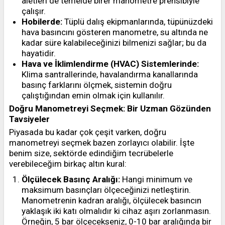
aletleri de temelde birer manometre prensibiyle
çalışır.
Hobilerde:
Tüplü dalış ekipmanlarında, tüpünüzdeki
hava basıncını gösteren manometre, su altında ne
kadar süre kalabileceğinizi bilmenizi sağlar; bu da
hayatidir.
Hava ve İklimlendirme (HVAC) Sistemlerinde:
Klima santrallerinde, havalandırma kanallarında
basınç farklarını ölçmek, sistemin doğru
çalıştığından emin olmak için kullanılır.
Doğru Manometreyi Seçmek: Bir Uzman Gözünden
Tavsiyeler
Piyasada bu kadar çok çeşit varken, doğru
manometreyi seçmek bazen zorlayıcı olabilir. İşte
benim size, sektörde edindiğim tecrübelerle
verebileceğim birkaç altın kural:
Ölçülecek Basınç Aralığı:
Hangi minimum ve
maksimum basınçları ölçeceğinizi netleştirin.
Manometrenin kadran aralığı, ölçülecek basıncın
yaklaşık iki katı olmalıdır ki cihaz aşırı zorlanmasın.
Örneğin, 5 bar ölçecekseniz, 0-10 bar aralığında bir