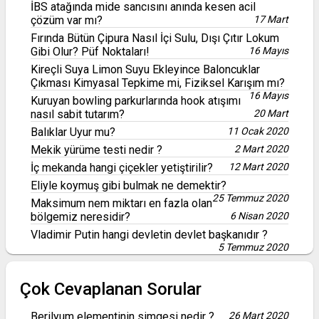
İBS atağında mide sancısını anında kesen acil
çözüm var mı?
17 Mart
Fırında Bütün Çipura Nasıl İçi Sulu, Dışı Çıtır Lokum
Gibi Olur? Püf Noktaları!
16 Mayıs
Kireçli Suya Limon Suyu Ekleyince Baloncuklar
Çıkması Kimyasal Tepkime mi, Fiziksel Karışım mı?
16 Mayıs
Kuruyan bowling parkurlarında hook atışımı
nasıl sabit tutarım?
20 Mart
Balıklar Uyur mu?
11 Ocak 2020
Mekik yürüme testi nedir ?
2 Mart 2020
İç mekanda hangi çiçekler yetiştirilir?
12 Mart 2020
Eliyle koymuş gibi bulmak ne demektir?
25 Temmuz 2020
Maksimum nem miktarı en fazla olan
bölgemiz neresidir?
6 Nisan 2020
Vladimir Putin hangi devletin devlet başkanıdır ?
5 Temmuz 2020
Çok Cevaplanan Sorular
Berilyum elementinin simgesi nedir ?
26 Mart 2020