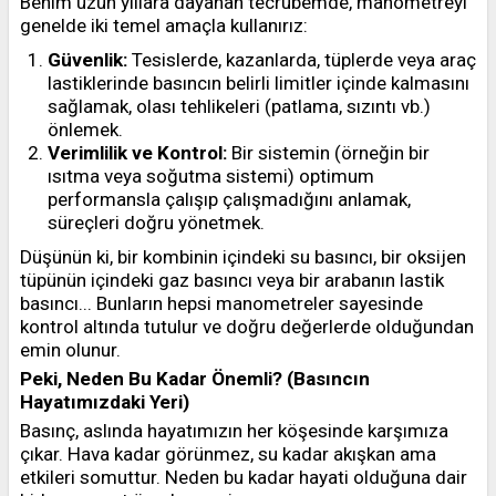
Benim uzun yıllara dayanan tecrübemde, manometreyi
genelde iki temel amaçla kullanırız:
Güvenlik:
Tesislerde, kazanlarda, tüplerde veya araç
lastiklerinde basıncın belirli limitler içinde kalmasını
sağlamak, olası tehlikeleri (patlama, sızıntı vb.)
önlemek.
Verimlilik ve Kontrol:
Bir sistemin (örneğin bir
ısıtma veya soğutma sistemi) optimum
performansla çalışıp çalışmadığını anlamak,
süreçleri doğru yönetmek.
Düşünün ki, bir kombinin içindeki su basıncı, bir oksijen
tüpünün içindeki gaz basıncı veya bir arabanın lastik
basıncı... Bunların hepsi manometreler sayesinde
kontrol altında tutulur ve doğru değerlerde olduğundan
emin olunur.
Peki, Neden Bu Kadar Önemli? (Basıncın
Hayatımızdaki Yeri)
Basınç, aslında hayatımızın her köşesinde karşımıza
çıkar. Hava kadar görünmez, su kadar akışkan ama
etkileri somuttur. Neden bu kadar hayati olduğuna dair