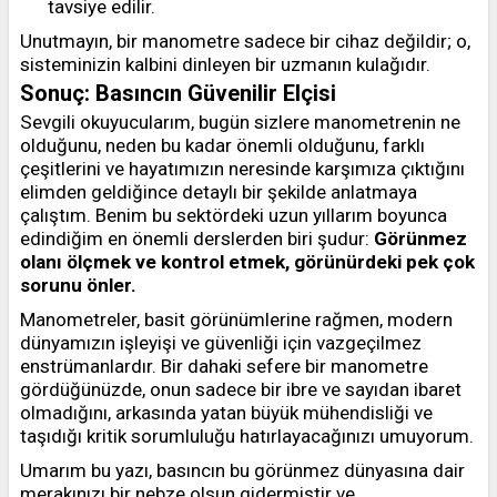
tavsiye edilir.
Unutmayın, bir manometre sadece bir cihaz değildir; o,
sisteminizin kalbini dinleyen bir uzmanın kulağıdır.
Sonuç: Basıncın Güvenilir Elçisi
Sevgili okuyucularım, bugün sizlere manometrenin ne
olduğunu, neden bu kadar önemli olduğunu, farklı
çeşitlerini ve hayatımızın neresinde karşımıza çıktığını
elimden geldiğince detaylı bir şekilde anlatmaya
çalıştım. Benim bu sektördeki uzun yıllarım boyunca
edindiğim en önemli derslerden biri şudur:
Görünmez
olanı ölçmek ve kontrol etmek, görünürdeki pek çok
sorunu önler.
Manometreler, basit görünümlerine rağmen, modern
dünyamızın işleyişi ve güvenliği için vazgeçilmez
enstrümanlardır. Bir dahaki sefere bir manometre
gördüğünüzde, onun sadece bir ibre ve sayıdan ibaret
olmadığını, arkasında yatan büyük mühendisliği ve
taşıdığı kritik sorumluluğu hatırlayacağınızı umuyorum.
Umarım bu yazı, basıncın bu görünmez dünyasına dair
merakınızı bir nebze olsun gidermiştir ve