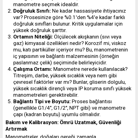
manometre seçmek idealdir.
Doğruluk Sınıfı:
Ne kadar hassasiyete ihtiyacınız
var? Prosesinize göre %0.1'den %4'e kadar farklı
doğruluk sınıfları bulunur. Kritik uygulamalar için
yüksek doğruluk şarttır.
Ortamın Niteliği:
Ölçülecek akışkanın (sıvı veya
gaz) kimyasal özellikleri nedir? Korozif mi, viskoz
mu, katı partiküller içeriyor mu? Bu, manometrenin
iç yapısının ve bağlantı malzemesinin (örneğin
paslanmaz çelik) seçiminde belirleyicidir.
Çalışma Ortamı:
Manometre nerede kullanılacak?
Titreşim, darbe, yüksek sıcaklık veya nem gibi
çevresel faktörler var mı? Bunlar, gliserin dolgulu,
yüksek sıcaklık dirençli veya IP koruma sınıfı yüksek
manometreleri gerektirebilir.
Bağlantı Tipi ve Boyutu:
Proses bağlantısı
(genellikle G1/4", G1/2", NPT gibi) ve manometre
çapı (kadran boyutu) uyumlu olmalıdır.
Bakım ve Kalibrasyon: Ömrü Uzatmak, Güvenliği
Artırmak
Manometreler, doğaları gereği zamanla