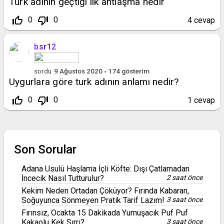
Türk adının geçtiği ilk antlaşma nedir
thumb_up_off_alt
thumb_down_off_alt
0
0
4
cevap
bsr12
sordu
9 Ağustos 2020
174
gösterim
Uygurlara göre turk adının anlamı nedir?
thumb_up_off_alt
thumb_down_off_alt
0
0
1
cevap
Son Sorular
Adana Usulü Haşlama İçli Köfte: Dışı Çatlamadan
İncecik Nasıl Tutturulur?
2 saat önce
Kekim Neden Ortadan Çöküyor? Fırında Kabaran,
Soğuyunca Sönmeyen Pratik Tarif Lazım!
3 saat önce
Fırınsız, Ocakta 15 Dakikada Yumuşacık Puf Puf
Kakaolu Kek Sırrı?
3 saat önce