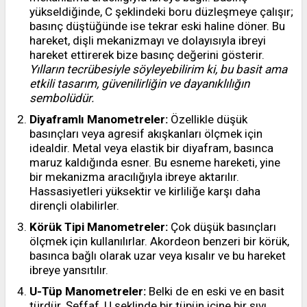
yükseldiğinde, C şeklindeki boru düzleşmeye çalışır;
basınç düştüğünde ise tekrar eski haline döner. Bu
hareket, dişli mekanizmayı ve dolayısıyla ibreyi
hareket ettirerek bize basınç değerini gösterir.
Yılların tecrübesiyle söyleyebilirim ki, bu basit ama
etkili tasarım, güvenilirliğin ve dayanıklılığın
sembolüdür.
Diyaframlı Manometreler:
Özellikle düşük
basınçları veya agresif akışkanları ölçmek için
idealdir. Metal veya elastik bir diyafram, basınca
maruz kaldığında esner. Bu esneme hareketi, yine
bir mekanizma aracılığıyla ibreye aktarılır.
Hassasiyetleri yüksektir ve kirliliğe karşı daha
dirençli olabilirler.
Körük Tipi Manometreler:
Çok düşük basınçları
ölçmek için kullanılırlar. Akordeon benzeri bir körük,
basınca bağlı olarak uzar veya kısalır ve bu hareket
ibreye yansıtılır.
U-Tüp Manometreler:
Belki de en eski ve en basit
türdür. Şeffaf, U şeklinde bir tüpün içine bir sıvı