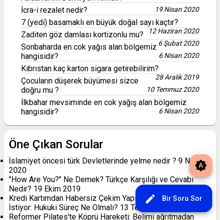
İcra-i rezalet nedir?
19 Nisan 2020
7 (yedi) basamaklı en büyük doğal sayı kaçtır?
12 Haziran 2020
Zaditen göz damlası kortizonlu mu?
6 Şubat 2020
Sonbaharda en cok yağıs alan bölgemiz
hangisidir?
6 Nisan 2020
Kıbrıstan kaç karton sigara getirebilirim?
28 Aralık 2019
Çocuların düşerek büyümesi sizce
doğru mu ?
10 Temmuz 2020
İlkbahar mevsiminde en cok yağış alan bölgemiz
hangisidir?
6 Nisan 2020
Öne Çıkan Sorular
İslamiyet öncesi türk Devletlerinde yelme nedir ?
9 Nisan
brightness_auto
2020
"How Are You?" Ne Demek? Türkçe Karşılığı ve Cevabı
Nedir?
19 Ekim 2019
edit
Kredi Kartımdan Habersiz Çekim Yapıldı, Banka Ödememi
Bir Soru Sor
İstiyor: Hukuki Süreç Ne Olmalı?
13 Temmuz
Reformer Pilates'te Köprü Hareketi: Belimi ağrıtmadan