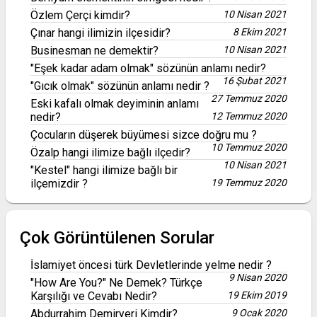
Özlem Çerçi kimdir?
10 Nisan 2021
Çınar hangi ilimizin ilçesidir?
8 Ekim 2021
Businesman ne demektir?
10 Nisan 2021
"Eşek kadar adam olmak" sözünün anlamı nedir?
16 Şubat 2021
"Gıcık olmak" sözünün anlamı nedir ?
27 Temmuz 2020
Eski kafalı olmak deyiminin anlamı
nedir?
12 Temmuz 2020
Çocuların düşerek büyümesi sizce doğru mu ?
10 Temmuz 2020
Özalp hangi ilimize bağlı ilçedir?
10 Nisan 2021
"Kestel" hangi ilimize bağlı bir
ilçemizdir ?
19 Temmuz 2020
Çok Görüntülenen Sorular
İslamiyet öncesi türk Devletlerinde yelme nedir ?
9 Nisan 2020
"How Are You?" Ne Demek? Türkçe
Karşılığı ve Cevabı Nedir?
19 Ekim 2019
Abdurrahim Demiryeri Kimdir?
9 Ocak 2020