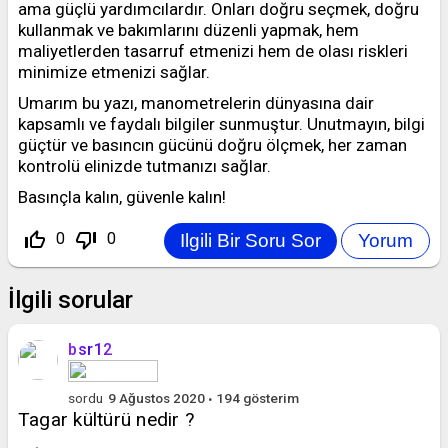
ama güçlü yardımcılardır. Onları doğru seçmek, doğru
kullanmak ve bakımlarını düzenli yapmak, hem
maliyetlerden tasarruf etmenizi hem de olası riskleri
minimize etmenizi sağlar.
Umarım bu yazı, manometrelerin dünyasına dair
kapsamlı ve faydalı bilgiler sunmuştur. Unutmayın, bilgi
güçtür ve basıncın gücünü doğru ölçmek, her zaman
kontrolü elinizde tutmanızı sağlar.
Basınçla kalın, güvenle kalın!
thumb_up_off_alt
thumb_down_off_alt
0
0
İlgili sorular
bsr12
sordu
9 Ağustos 2020
194
gösterim
Tagar kültürü nedir ?