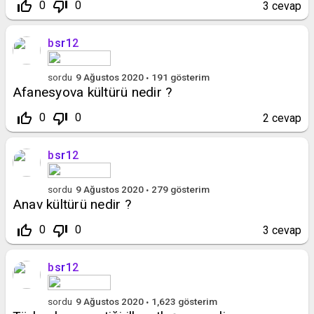
thumb_up_off_alt
thumb_down_off_alt
0
0
3
cevap
bsr12
sordu
9 Ağustos 2020
191
gösterim
Afanesyova kültürü nedir ?
thumb_up_off_alt
thumb_down_off_alt
0
0
2
cevap
bsr12
sordu
9 Ağustos 2020
279
gösterim
Anav kültürü nedir ?
thumb_up_off_alt
thumb_down_off_alt
0
0
3
cevap
bsr12
sordu
9 Ağustos 2020
1,623
gösterim