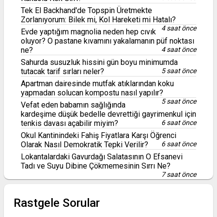
Tek El Backhand'de Topspin Üretmekte
Zorlanıyorum: Bilek mi, Kol Hareketi mi Hatalı?
4 saat önce
Evde yaptığım magnolia neden hep cıvık
oluyor? O pastane kıvamını yakalamanın püf noktası
ne?
4 saat önce
Sahurda susuzluk hissini gün boyu minimumda
tutacak tarif sırları neler?
5 saat önce
Apartman dairesinde mutfak atıklarından koku
yapmadan solucan kompostu nasıl yapılır?
5 saat önce
Vefat eden babamın sağlığında
kardeşime düşük bedelle devrettiği gayrimenkul için
tenkis davası açabilir miyim?
6 saat önce
Okul Kantinindeki Fahiş Fiyatlara Karşı Öğrenci
Olarak Nasıl Demokratik Tepki Verilir?
6 saat önce
Lokantalardaki Gavurdağı Salatasının O Efsanevi
Tadı ve Suyu Dibine Çökmemesinin Sırrı Ne?
7 saat önce
Rastgele Sorular