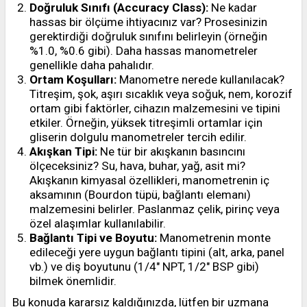
Doğruluk Sınıfı (Accuracy Class):
Ne kadar
hassas bir ölçüme ihtiyacınız var? Prosesinizin
gerektirdiği doğruluk sınıfını belirleyin (örneğin
%1.0, %0.6 gibi). Daha hassas manometreler
genellikle daha pahalıdır.
Ortam Koşulları:
Manometre nerede kullanılacak?
Titreşim, şok, aşırı sıcaklık veya soğuk, nem, korozif
ortam gibi faktörler, cihazın malzemesini ve tipini
etkiler. Örneğin, yüksek titreşimli ortamlar için
gliserin dolgulu manometreler tercih edilir.
Akışkan Tipi:
Ne tür bir akışkanın basıncını
ölçeceksiniz? Su, hava, buhar, yağ, asit mi?
Akışkanın kimyasal özellikleri, manometrenin iç
aksamının (Bourdon tüpü, bağlantı elemanı)
malzemesini belirler. Paslanmaz çelik, pirinç veya
özel alaşımlar kullanılabilir.
Bağlantı Tipi ve Boyutu:
Manometrenin monte
edileceği yere uygun bağlantı tipini (alt, arka, panel
vb.) ve diş boyutunu (1/4" NPT, 1/2" BSP gibi)
bilmek önemlidir.
Bu konuda kararsız kaldığınızda, lütfen bir uzmana