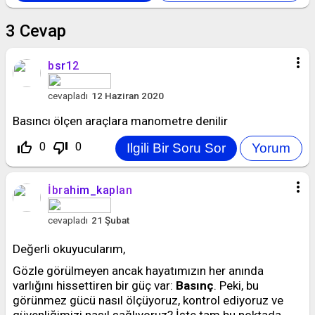
3
Cevap
more_vert
bsr12
cevapladı
12 Haziran 2020
Basıncı ölçen araçlara manometre denilir
thumb_up_off_alt
thumb_down_off_alt
0
0
more_vert
İbrahim_kaplan
cevapladı
21 Şubat
Değerli okuyucularım,
Gözle görülmeyen ancak hayatımızın her anında
varlığını hissettiren bir güç var:
Basınç
. Peki, bu
görünmez gücü nasıl ölçüyoruz, kontrol ediyoruz ve