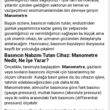
güvenliğimizi nasıl sağlıyoruz? İşte tam bu noktada,
yıllardır içinden geldiğim sektörün en temel ve
vazgeçilmez enstrümanlarından biri devreye giriyor:
Manometre
.
Bugün sizlere, basıncın nabzını tutan, endüstriden
günlük yaşantımıza kadar geniş bir yelpazede
güvenliğimizi ve verimliliğimizi sağlayan bu küçük ama
çok önemli cihazı, bir uzmanın gözünden detaylarıyla
anlatacağım. Hazırsanız, basıncın büyüleyici dünyasına
keyifli bir yolculuğa çıkalım!
Basıncın Nabzını Tutan Cihaz: Manometre
Nedir, Ne İşe Yarar?
Öncelikle, tanımıyla başlayalım.
Manometre
, gazların
veya sıvıların basıncını ölçmek için tasarlanmış bir
ölçüm cihazıdır. Kulağa basit gelse de, bu cihazın işlevi,
tahmin edebileceğinizden çok daha kritik.
Manometreler, atmosfer basıncına göre fark basıncı
(gauge pressure), mutlak basıncı (absolute pressure)
veya iki nokta arasındaki fark basıncını (differential
pressure) ölçebilir.