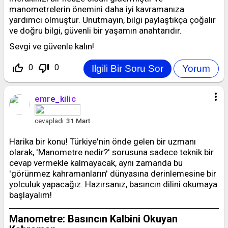
manometrelerin önemini daha iyi kavramanıza
yardımcı olmuştur. Unutmayın, bilgi paylaştıkça çoğalır
ve doğru bilgi, güvenli bir yaşamın anahtarıdır.
Sevgi ve güvenle kalın!
thumb_up_off_alt
thumb_down_off_alt
0
0
more_vert
emre_kilic
cevapladı
31 Mart
Harika bir konu! Türkiye'nin önde gelen bir uzmanı
olarak, 'Manometre nedir?' sorusuna sadece teknik bir
cevap vermekle kalmayacak, aynı zamanda bu
'görünmez kahramanların' dünyasına derinlemesine bir
yolculuk yapacağız. Hazırsanız, basıncın dilini okumaya
başlayalım!
Manometre: Basıncın Kalbini Okuyan