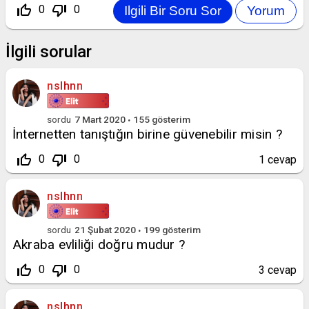
thumb_up_off_alt
thumb_down_off_alt
0
0
İlgili sorular
nslhnn
sordu
7 Mart 2020
155
gösterim
İnternetten tanıştığın birine güvenebilir misin ?
thumb_up_off_alt
thumb_down_off_alt
0
0
1
cevap
nslhnn
sordu
21 Şubat 2020
199
gösterim
Akraba evliliği doğru mudur ?
thumb_up_off_alt
thumb_down_off_alt
0
0
3
cevap
nslhnn