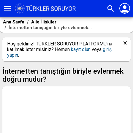
person
menu
search
Ana Sayfa
Aile-İlişkiler
İnternetten tanıştığın biriyle evlenmek...
Hoş geldiniz! TÜRKLER SORUYOR PLATFORMU'na
katılmak ister misiniz? Hemen
kayıt olun
veya
giriş
yapın
.
İnternetten tanıştığın biriyle evlenmek
doğru mudur?