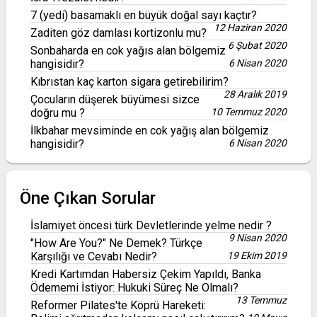
7 (yedi) basamaklı en büyük doğal sayı kaçtır?
12 Haziran 2020
Zaditen göz damlası kortizonlu mu?
6 Şubat 2020
Sonbaharda en cok yağıs alan bölgemiz
hangisidir?
6 Nisan 2020
Kıbrıstan kaç karton sigara getirebilirim?
28 Aralık 2019
Çocuların düşerek büyümesi sizce
doğru mu ?
10 Temmuz 2020
İlkbahar mevsiminde en cok yağış alan bölgemiz
hangisidir?
6 Nisan 2020
Öne Çıkan Sorular
İslamiyet öncesi türk Devletlerinde yelme nedir ?
9 Nisan 2020
"How Are You?" Ne Demek? Türkçe
Karşılığı ve Cevabı Nedir?
19 Ekim 2019
Kredi Kartımdan Habersiz Çekim Yapıldı, Banka
Ödememi İstiyor: Hukuki Süreç Ne Olmalı?
13 Temmuz
Reformer Pilates'te Köprü Hareketi: