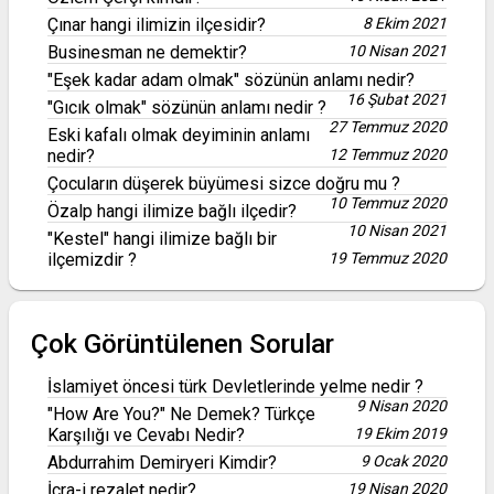
Çınar hangi ilimizin ilçesidir?
8 Ekim 2021
Businesman ne demektir?
10 Nisan 2021
"Eşek kadar adam olmak" sözünün anlamı nedir?
16 Şubat 2021
"Gıcık olmak" sözünün anlamı nedir ?
27 Temmuz 2020
Eski kafalı olmak deyiminin anlamı
nedir?
12 Temmuz 2020
Çocuların düşerek büyümesi sizce doğru mu ?
10 Temmuz 2020
Özalp hangi ilimize bağlı ilçedir?
10 Nisan 2021
"Kestel" hangi ilimize bağlı bir
ilçemizdir ?
19 Temmuz 2020
Çok Görüntülenen Sorular
İslamiyet öncesi türk Devletlerinde yelme nedir ?
9 Nisan 2020
"How Are You?" Ne Demek? Türkçe
Karşılığı ve Cevabı Nedir?
19 Ekim 2019
Abdurrahim Demiryeri Kimdir?
9 Ocak 2020
İcra-i rezalet nedir?
19 Nisan 2020