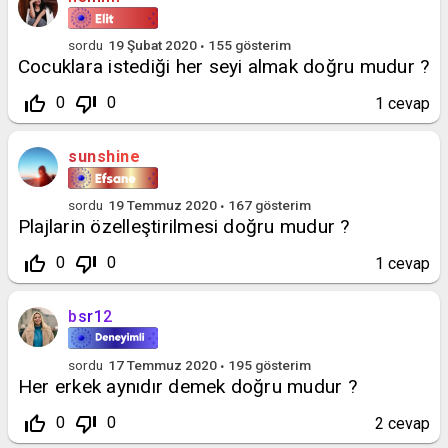
sordu
19 Şubat 2020
155
gösterim
Cocuklara istediği her seyi almak doğru mudur ?
thumb_up_off_alt
thumb_down_off_alt
0
0
1
cevap
sunshine
sordu
19 Temmuz 2020
167
gösterim
Plajlarin özelleştirilmesi doğru mudur ?
thumb_up_off_alt
thumb_down_off_alt
0
0
1
cevap
bsr12
sordu
17 Temmuz 2020
195
gösterim
Her erkek aynıdır demek doğru mudur ?
thumb_up_off_alt
thumb_down_off_alt
0
0
2
cevap