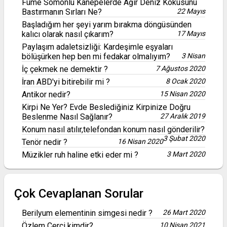
Füme Somonlu Kanepelerde Ağır Deniz Kokusunu
Bastırmanın Sırları Ne?
22 Mayıs
Başladığım her şeyi yarım bırakma döngüsünden
kalıcı olarak nasıl çıkarım?
17 Mayıs
Paylaşım adaletsizliği: Kardeşimle eşyaları
bölüşürken hep ben mi fedakar olmalıyım?
3 Nisan
İç çekmek ne demektir ?
7 Ağustos 2020
İran ABD'yi bitirebilir mi ?
8 Ocak 2020
Antikor nedir?
15 Nisan 2020
Kirpi Ne Yer? Evde Beslediğiniz Kirpinize Doğru
Beslenme Nasıl Sağlanır?
27 Aralık 2019
Konum nasıl atılır,telefondan konum nasıl gönderilir?
3 Şubat 2020
Tenör nedir ?
16 Nisan 2020
Müzikler ruh haline etki eder mi ?
3 Mart 2020
Çok Cevaplanan Sorular
Berilyum elementinin simgesi nedir ?
26 Mart 2020
Özlem Çerçi kimdir?
10 Nisan 2021