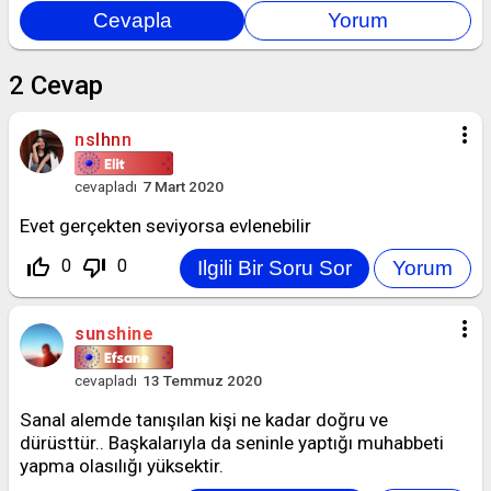
2
Cevap
more_vert
nslhnn
cevapladı
7 Mart 2020
Evet gerçekten seviyorsa evlenebilir
thumb_up_off_alt
thumb_down_off_alt
0
0
more_vert
sunshine
cevapladı
13 Temmuz 2020
Sanal alemde tanışılan kişi ne kadar doğru ve
dürüsttür.. Başkalarıyla da seninle yaptığı muhabbeti
yapma olasılığı yüksektir.