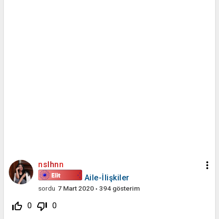
more_vert
nslhnn
Aile-İlişkiler
sordu
7 Mart 2020
394
gösterim
thumb_up_off_alt
thumb_down_off_alt
0
0