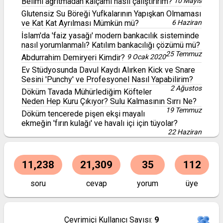
Belimi ağrıtmadan kalçamı nasıl çalıştırırım?
10 Mayıs
Glutensiz Su Böreği Yufkalarının Yapışkan Olmaması
ve Kat Kat Ayrılması Mümkün mü?
6 Haziran
İslam'da 'faiz yasağı' modern bankacılık sisteminde
nasıl yorumlanmalı? Katılım bankacılığı çözümü mü?
25 Temmuz
Abdurrahim Demiryeri Kimdir?
9 Ocak 2020
Ev Stüdyosunda Davul Kaydı Alırken Kick ve Snare
Sesini 'Punchy' ve Profesyonel Nasıl Yapabilirim?
2 Ağustos
Döküm Tavada Mühürlediğim Köfteler
Neden Hep Kuru Çıkıyor? Sulu Kalmasının Sırrı Ne?
19 Temmuz
Döküm tencerede pişen ekşi mayalı
ekmeğin 'fırın kulağı' ve havalı içi için tüyolar?
22 Haziran
11,238
21,309
35
112
soru
cevap
yorum
üye
Çevrimiçi Kullanıcı Sayısı:
9