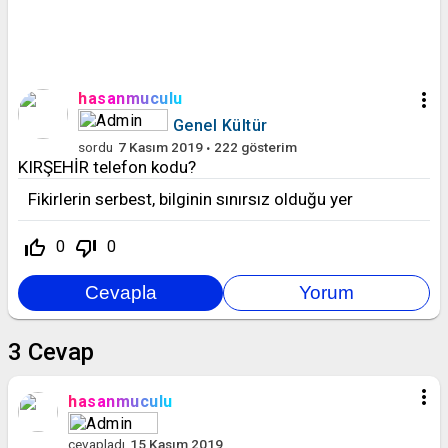
more_vert
hasanmuculu
Genel Kültür
sordu
7 Kasım 2019
222
gösterim
KIRŞEHİR telefon kodu?
Fikirlerin serbest, bilginin sınırsız olduğu yer
thumb_up_off_alt
thumb_down_off_alt
0
0
3
Cevap
more_vert
hasanmuculu
cevapladı
15 Kasım 2019