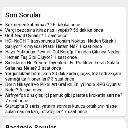
Son Sorular
Kek neden kabarmaz?
26 dakika önce
Vergi cezasına itiraz nasıl yapılır?
56 dakika önce
Golf Nasıl Oynanır?
1 saat önce
HCl-NaOH Titrasyonunda Dönüm Noktası Neden Sürekli
Şaşıyor? Kimyasal Pratik Hatam Ne?
1 saat önce
Hazır Yufkadan Peynirli Gül Böreği: Fırından Çıkınca Neden
Hemen Taş Gibi Oluyor?
1 saat önce
Sıcaklarda Ne Yesem Diyenlere: En Pratik ve Ferah Salata
Sırlarınız Neler?
2 saat önce
Yorgunluktan bitmişken 20 dakikada şipşak, lezzetli akşam
yemeği tarifi önerileri?
3 saat önce
Derin Hikayeli ve Pixel Art Grafikli En İyi Indie RPG Oyunlar
Neler?
6 saat önce
Airfryer'da dışı çıtır, içi pamuk gibi patates kroketin sırrı ne?
7 saat önce
Startup'ta B serisi yatırım sonrası kurucu ortakların hisse
sulanmasına karşı stratejiler?
7 saat önce
Rastgele Sorular