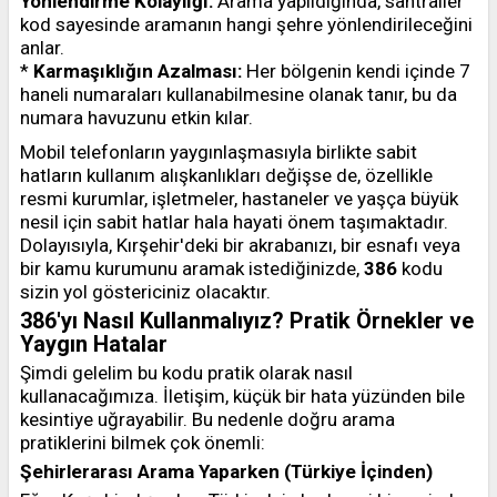
Yönlendirme Kolaylığı:
Arama yapıldığında, santraller
kod sayesinde aramanın hangi şehre yönlendirileceğini
anlar.
*
Karmaşıklığın Azalması:
Her bölgenin kendi içinde 7
haneli numaraları kullanabilmesine olanak tanır, bu da
numara havuzunu etkin kılar.
Mobil telefonların yaygınlaşmasıyla birlikte sabit
hatların kullanım alışkanlıkları değişse de, özellikle
resmi kurumlar, işletmeler, hastaneler ve yaşça büyük
nesil için sabit hatlar hala hayati önem taşımaktadır.
Dolayısıyla, Kırşehir'deki bir akrabanızı, bir esnafı veya
bir kamu kurumunu aramak istediğinizde,
386
kodu
sizin yol göstericiniz olacaktır.
386'yı Nasıl Kullanmalıyız? Pratik Örnekler ve
Yaygın Hatalar
Şimdi gelelim bu kodu pratik olarak nasıl
kullanacağımıza. İletişim, küçük bir hata yüzünden bile
kesintiye uğrayabilir. Bu nedenle doğru arama
pratiklerini bilmek çok önemli:
Şehirlerarası Arama Yaparken (Türkiye İçinden)