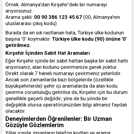
Örnek: Almanya'dan Kırşehir'deki bir numarayı
arıyorsunuz.
Arama şekli:
00 90 386 123 45 67
(00, Almanya'nın
uluslararası çıkış kodu)
Burada da en sık rastlanan hata, Türkiye ülke kodunun
başına '0' koymaktır.
Türkiye ülke kodu (90) önüne '0'
getirilmez.
Kırşehir İçinden Sabit Hat Aramaları
Eğer Kırşehir içinde bir sabit hattan başka bir sabit hattı
arıyorsanız, alan kodunu çevirmenize gerek yoktur.
Direkt olarak 7 haneli numarayı çevirmeniz yeterlidir.
Ancak son zamanlarda bazı bölgelerde (özellikle
büyükşehirlerde) şehir içi aramalarda da alan kodu
çevirme zorunluluğu getirilse de, Kırşehir için bu durum
genellikle geçerli değildir; yine de bu yönde bir
değişiklik olursa operatörünüzden bilgi almanız faydalı
olacaktır.
Deneyimlerden Öğrenilenler: Bir Uzman
Gözüyle Gözlemlerim
Yıllar içinde, insanların telefon kodları ve arama