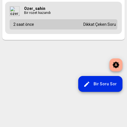
Ozer_sahin
Bir rozet kazandı
2 saat önce
Dikkat Çeken Soru
brightness_auto
edit
Bir Soru Sor