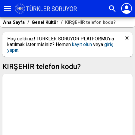
person
menu
search
Ana Sayfa
Genel Kültür
KIRŞEHİR telefon kodu?
Hoş geldiniz! TÜRKLER SORUYOR PLATFORMU'na
katılmak ister misiniz? Hemen
kayıt olun
veya
giriş
yapın
.
KIRŞEHİR telefon kodu?