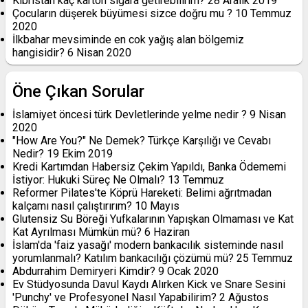
Kıbrıstan kaç karton sigara getirebilirim?
28 Aralık 2019
Çocuların düşerek büyümesi sizce doğru mu ?
10 Temmuz
2020
İlkbahar mevsiminde en cok yağış alan bölgemiz
hangisidir?
6 Nisan 2020
Öne Çıkan Sorular
İslamiyet öncesi türk Devletlerinde yelme nedir ?
9 Nisan
2020
"How Are You?" Ne Demek? Türkçe Karşılığı ve Cevabı
Nedir?
19 Ekim 2019
Kredi Kartımdan Habersiz Çekim Yapıldı, Banka Ödememi
İstiyor: Hukuki Süreç Ne Olmalı?
13 Temmuz
Reformer Pilates'te Köprü Hareketi: Belimi ağrıtmadan
kalçamı nasıl çalıştırırım?
10 Mayıs
Glutensiz Su Böreği Yufkalarının Yapışkan Olmaması ve Kat
Kat Ayrılması Mümkün mü?
6 Haziran
İslam'da 'faiz yasağı' modern bankacılık sisteminde nasıl
yorumlanmalı? Katılım bankacılığı çözümü mü?
25 Temmuz
Abdurrahim Demiryeri Kimdir?
9 Ocak 2020
Ev Stüdyosunda Davul Kaydı Alırken Kick ve Snare Sesini
'Punchy' ve Profesyonel Nasıl Yapabilirim?
2 Ağustos