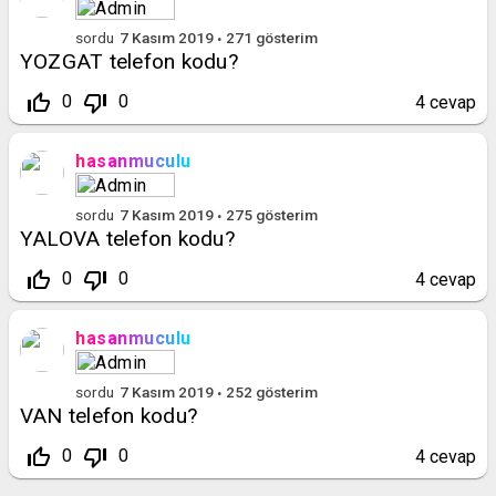
sordu
7 Kasım 2019
271
gösterim
YOZGAT telefon kodu?
thumb_up_off_alt
thumb_down_off_alt
0
0
4
cevap
hasanmuculu
sordu
7 Kasım 2019
275
gösterim
YALOVA telefon kodu?
thumb_up_off_alt
thumb_down_off_alt
0
0
4
cevap
hasanmuculu
sordu
7 Kasım 2019
252
gösterim
VAN telefon kodu?
thumb_up_off_alt
thumb_down_off_alt
0
0
4
cevap