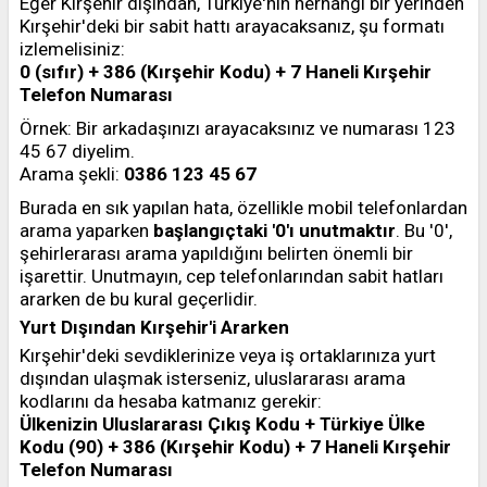
Eğer Kırşehir dışından, Türkiye'nin herhangi bir yerinden
Kırşehir'deki bir sabit hattı arayacaksanız, şu formatı
izlemelisiniz:
0 (sıfır) + 386 (Kırşehir Kodu) + 7 Haneli Kırşehir
Telefon Numarası
Örnek: Bir arkadaşınızı arayacaksınız ve numarası 123
45 67 diyelim.
Arama şekli:
0386 123 45 67
Burada en sık yapılan hata, özellikle mobil telefonlardan
arama yaparken
başlangıçtaki '0'ı unutmaktır
. Bu '0',
şehirlerarası arama yapıldığını belirten önemli bir
işarettir. Unutmayın, cep telefonlarından sabit hatları
ararken de bu kural geçerlidir.
Yurt Dışından Kırşehir'i Ararken
Kırşehir'deki sevdiklerinize veya iş ortaklarınıza yurt
dışından ulaşmak isterseniz, uluslararası arama
kodlarını da hesaba katmanız gerekir:
Ülkenizin Uluslararası Çıkış Kodu + Türkiye Ülke
Kodu (90) + 386 (Kırşehir Kodu) + 7 Haneli Kırşehir
Telefon Numarası