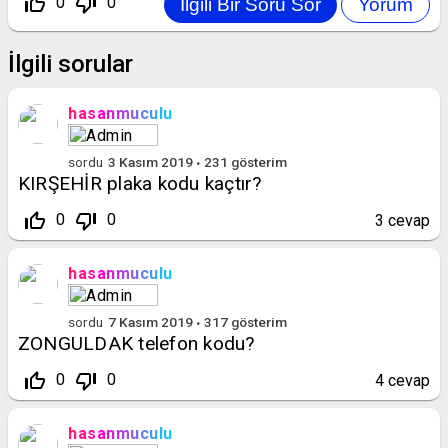
thumb_up_off_alt
thumb_down_off_alt
0
0
İlgili sorular
hasanmuculu
sordu
3 Kasım 2019
231
gösterim
KIRŞEHİR plaka kodu kaçtır?
thumb_up_off_alt
thumb_down_off_alt
0
0
3
cevap
hasanmuculu
sordu
7 Kasım 2019
317
gösterim
ZONGULDAK telefon kodu?
thumb_up_off_alt
thumb_down_off_alt
0
0
4
cevap
hasanmuculu