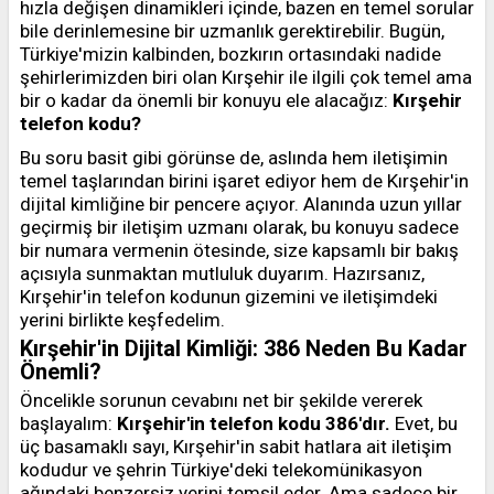
hızla değişen dinamikleri içinde, bazen en temel sorular
bile derinlemesine bir uzmanlık gerektirebilir. Bugün,
Türkiye'mizin kalbinden, bozkırın ortasındaki nadide
şehirlerimizden biri olan Kırşehir ile ilgili çok temel ama
bir o kadar da önemli bir konuyu ele alacağız:
Kırşehir
telefon kodu?
Bu soru basit gibi görünse de, aslında hem iletişimin
temel taşlarından birini işaret ediyor hem de Kırşehir'in
dijital kimliğine bir pencere açıyor. Alanında uzun yıllar
geçirmiş bir iletişim uzmanı olarak, bu konuyu sadece
bir numara vermenin ötesinde, size kapsamlı bir bakış
açısıyla sunmaktan mutluluk duyarım. Hazırsanız,
Kırşehir'in telefon kodunun gizemini ve iletişimdeki
yerini birlikte keşfedelim.
Kırşehir'in Dijital Kimliği: 386 Neden Bu Kadar
Önemli?
Öncelikle sorunun cevabını net bir şekilde vererek
başlayalım:
Kırşehir'in telefon kodu 386'dır.
Evet, bu
üç basamaklı sayı, Kırşehir'in sabit hatlara ait iletişim
kodudur ve şehrin Türkiye'deki telekomünikasyon
ağındaki benzersiz yerini temsil eder. Ama sadece bir