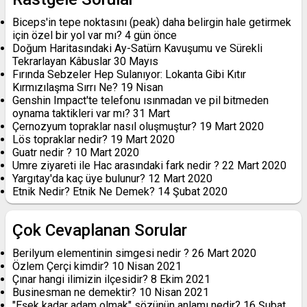
Biceps'in tepe noktasını (peak) daha belirgin hale getirmek
için özel bir yol var mı?
4 gün önce
Doğum Haritasındaki Ay-Satürn Kavuşumu ve Sürekli
Tekrarlayan Kâbuslar
30 Mayıs
Fırında Sebzeler Hep Sulanıyor: Lokanta Gibi Kıtır
Kırmızılaşma Sırrı Ne?
19 Nisan
Genshin Impact'te telefonu ısınmadan ve pil bitmeden
oynama taktikleri var mı?
31 Mart
Çernozyum topraklar nasıl oluşmuştur?
19 Mart 2020
Lös topraklar nedir?
19 Mart 2020
Guatr nedir ?
10 Mart 2020
Umre ziyareti ile Hac arasındaki fark nedir ?
22 Mart 2020
Yargıtay'da kaç üye bulunur?
12 Mart 2020
Etnik Nedir? Etnik Ne Demek?
14 Şubat 2020
Çok Cevaplanan Sorular
Berilyum elementinin simgesi nedir ?
26 Mart 2020
Özlem Çerçi kimdir?
10 Nisan 2021
Çınar hangi ilimizin ilçesidir?
8 Ekim 2021
Businesman ne demektir?
10 Nisan 2021
"Eşek kadar adam olmak" sözünün anlamı nedir?
16 Şubat