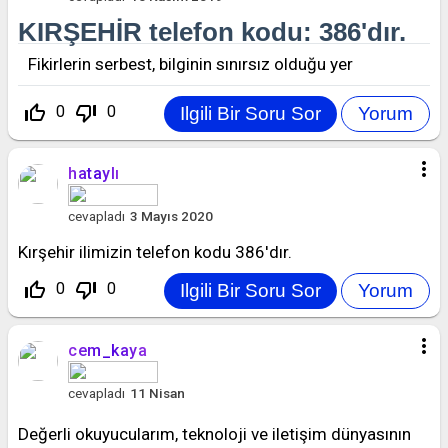
KIRŞEHİR telefon kodu: 386'dır.
Fikirlerin serbest, bilginin sınırsız olduğu yer
thumb_up_off_alt
thumb_down_off_alt
0
0
more_vert
hataylı
cevapladı
3 Mayıs 2020
Kırşehir ilimizin telefon kodu 386'dır.
thumb_up_off_alt
thumb_down_off_alt
0
0
more_vert
cem_kaya
cevapladı
11 Nisan
Değerli okuyucularım, teknoloji ve iletişim dünyasının