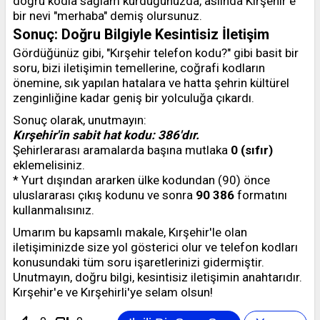
doğru kodla sağlam kurduğunuzda, aslında Kırşehir'e
bir nevi "merhaba" demiş olursunuz.
Sonuç: Doğru Bilgiyle Kesintisiz İletişim
Gördüğünüz gibi, "Kırşehir telefon kodu?" gibi basit bir
soru, bizi iletişimin temellerine, coğrafi kodların
önemine, sık yapılan hatalara ve hatta şehrin kültürel
zenginliğine kadar geniş bir yolculuğa çıkardı.
Sonuç olarak, unutmayın:
Kırşehir'in sabit hat kodu: 386'dır.
Şehirlerarası aramalarda başına mutlaka
0 (sıfır)
eklemelisiniz.
* Yurt dışından ararken ülke kodundan (90) önce
uluslararası çıkış kodunu ve sonra
90 386
formatını
kullanmalısınız.
Umarım bu kapsamlı makale, Kırşehir'le olan
iletişiminizde size yol gösterici olur ve telefon kodları
konusundaki tüm soru işaretlerinizi gidermiştir.
Unutmayın, doğru bilgi, kesintisiz iletişimin anahtarıdır.
Kırşehir'e ve Kırşehirli'ye selam olsun!