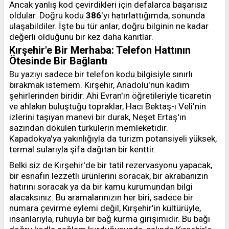
Ancak yanlış kod çevirdikleri için defalarca başarısız
oldular. Doğru kodu
386
'yı hatırlattığımda, sonunda
ulaşabildiler. İşte bu tür anlar, doğru bilginin ne kadar
değerli olduğunu bir kez daha kanıtlar.
Kırşehir'e Bir Merhaba: Telefon Hattının
Ötesinde Bir Bağlantı
Bu yazıyı sadece bir telefon kodu bilgisiyle sınırlı
bırakmak istemem. Kırşehir, Anadolu'nun kadim
şehirlerinden biridir. Ahi Evran'ın öğretileriyle ticaretin
ve ahlakın buluştuğu topraklar, Hacı Bektaş-ı Veli'nin
izlerini taşıyan manevi bir durak, Neşet Ertaş'ın
sazından dökülen türkülerin memleketidir.
Kapadokya'ya yakınlığıyla da turizm potansiyeli yüksek,
termal sularıyla şifa dağıtan bir kenttir.
Belki siz de Kırşehir'de bir tatil rezervasyonu yapacak,
bir esnafın lezzetli ürünlerini soracak, bir akrabanızın
hatırını soracak ya da bir kamu kurumundan bilgi
alacaksınız. Bu aramalarınızın her biri, sadece bir
numara çevirme eylemi değil, Kırşehir'in kültürüyle,
insanlarıyla, ruhuyla bir bağ kurma girişimidir. Bu bağı