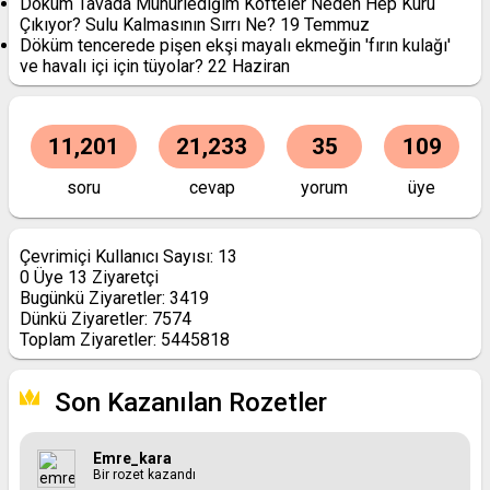
Döküm Tavada Mühürlediğim Köfteler Neden Hep Kuru
Çıkıyor? Sulu Kalmasının Sırrı Ne?
19 Temmuz
Döküm tencerede pişen ekşi mayalı ekmeğin 'fırın kulağı'
ve havalı içi için tüyolar?
22 Haziran
11,201
21,233
35
109
soru
cevap
yorum
üye
Çevrimiçi Kullanıcı Sayısı:
13
0
Üye
13
Ziyaretçi
Bugünkü Ziyaretler:
3419
Dünkü Ziyaretler:
7574
Toplam Ziyaretler:
5445818
Son Kazanılan Rozetler
Emre_kara
Bir rozet kazandı