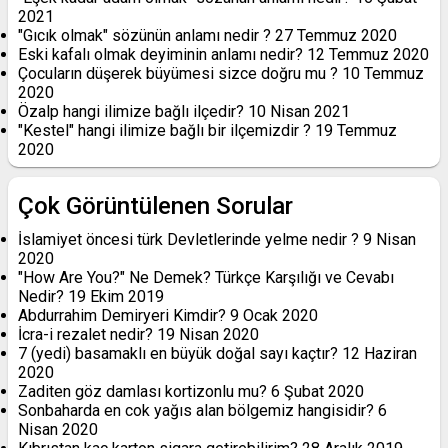
2021
"Gıcık olmak" sözünün anlamı nedir ?
27 Temmuz 2020
Eski kafalı olmak deyiminin anlamı nedir?
12 Temmuz 2020
Çocuların düşerek büyümesi sizce doğru mu ?
10 Temmuz
2020
Özalp hangi ilimize bağlı ilçedir?
10 Nisan 2021
"Kestel" hangi ilimize bağlı bir ilçemizdir ?
19 Temmuz
2020
Çok Görüntülenen Sorular
İslamiyet öncesi türk Devletlerinde yelme nedir ?
9 Nisan
2020
"How Are You?" Ne Demek? Türkçe Karşılığı ve Cevabı
Nedir?
19 Ekim 2019
Abdurrahim Demiryeri Kimdir?
9 Ocak 2020
İcra-i rezalet nedir?
19 Nisan 2020
7 (yedi) basamaklı en büyük doğal sayı kaçtır?
12 Haziran
2020
Zaditen göz damlası kortizonlu mu?
6 Şubat 2020
Sonbaharda en cok yağıs alan bölgemiz hangisidir?
6
Nisan 2020