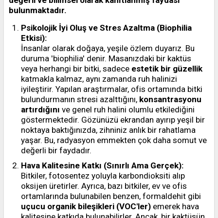
değerli ve bilimsel olarak kanıtlanmış faydası
bulunmaktadır.
Psikolojik İyi Oluş ve Stres Azaltma (Biophilia
Etkisi):
İnsanlar olarak doğaya, yeşile özlem duyarız. Bu
duruma 'biophilia' denir. Masanızdaki bir kaktüs
veya herhangi bir bitki, sadece
estetik bir güzellik
katmakla kalmaz, aynı zamanda ruh halinizi
iyileştirir. Yapılan araştırmalar, ofis ortamında bitki
bulundurmanın stresi azalttığını,
konsantrasyonu
artırdığını
ve genel ruh halini olumlu etkilediğini
göstermektedir. Gözünüzü ekrandan ayırıp yeşil bir
noktaya baktığınızda, zihniniz anlık bir rahatlama
yaşar. Bu, radyasyon emmekten çok daha somut ve
değerli bir faydadır.
Hava Kalitesine Katkı (Sınırlı Ama Gerçek):
Bitkiler, fotosentez yoluyla karbondioksiti alıp
oksijen üretirler. Ayrıca, bazı bitkiler, ev ve ofis
ortamlarında bulunabilen benzen, formaldehit gibi
uçucu organik bileşikleri (VOC'ler)
emerek hava
kalitesine katkıda bulunabilirler. Ancak, bir kaktüsün