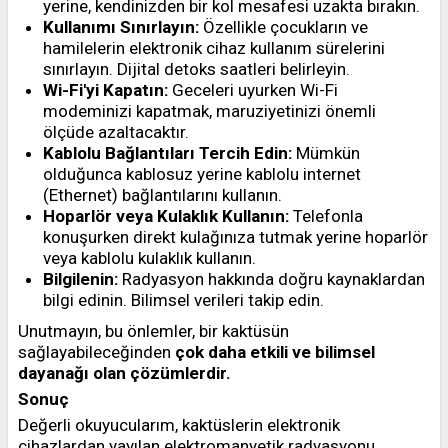
yerine, kendinizden bir kol mesafesi uzakta bırakın.
Kullanımı Sınırlayın:
Özellikle çocukların ve
hamilelerin elektronik cihaz kullanım sürelerini
sınırlayın. Dijital detoks saatleri belirleyin.
Wi-Fi'yi Kapatın:
Geceleri uyurken Wi-Fi
modeminizi kapatmak, maruziyetinizi önemli
ölçüde azaltacaktır.
Kablolu Bağlantıları Tercih Edin:
Mümkün
olduğunca kablosuz yerine kablolu internet
(Ethernet) bağlantılarını kullanın.
Hoparlör veya Kulaklık Kullanın:
Telefonla
konuşurken direkt kulağınıza tutmak yerine hoparlör
veya kablolu kulaklık kullanın.
Bilgilenin:
Radyasyon hakkında doğru kaynaklardan
bilgi edinin. Bilimsel verileri takip edin.
Unutmayın, bu önlemler, bir kaktüsün
sağlayabileceğinden
çok daha etkili ve bilimsel
dayanağı olan çözümlerdir.
Sonuç
Değerli okuyucularım, kaktüslerin elektronik
cihazlardan yayılan elektromanyetik radyasyonu