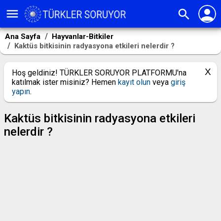
person
menu
search
Ana Sayfa
Hayvanlar-Bitkiler
Kaktüs bitkisinin radyasyona etkileri nelerdir ?
Hoş geldiniz! TÜRKLER SORUYOR PLATFORMU'na
katılmak ister misiniz? Hemen
kayıt olun
veya
giriş
yapın
.
Kaktüs bitkisinin radyasyona etkileri
nelerdir ?