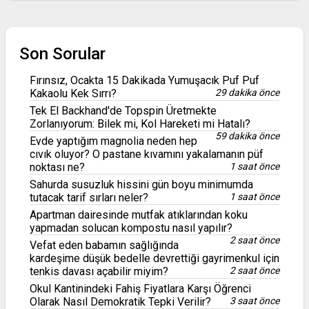
Son Sorular
Fırınsız, Ocakta 15 Dakikada Yumuşacık Puf Puf
Kakaolu Kek Sırrı?
29 dakika önce
Tek El Backhand'de Topspin Üretmekte
Zorlanıyorum: Bilek mi, Kol Hareketi mi Hatalı?
59 dakika önce
Evde yaptığım magnolia neden hep
cıvık oluyor? O pastane kıvamını yakalamanın püf
noktası ne?
1 saat önce
Sahurda susuzluk hissini gün boyu minimumda
tutacak tarif sırları neler?
1 saat önce
Apartman dairesinde mutfak atıklarından koku
yapmadan solucan kompostu nasıl yapılır?
2 saat önce
Vefat eden babamın sağlığında
kardeşime düşük bedelle devrettiği gayrimenkul için
tenkis davası açabilir miyim?
2 saat önce
Okul Kantinindeki Fahiş Fiyatlara Karşı Öğrenci
Olarak Nasıl Demokratik Tepki Verilir?
3 saat önce