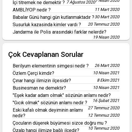
7 Nisan 2020
İçi titremek ne demektir ?
7 Ağustos 2020
AMBLİYOP nedir ?
11 Mart 2020
Babalar Günü hangi gün kutlanmaktadır ?
30 Mart 2020
Susurluk kazasinda kimler vardı ?
20 Temmuz 2020
Jandarma ile Polis arasındaki farklar nelerdir?
19 Nisan 2020
Çok Cevaplanan Sorular
Berilyum elementinin simgesi nedir ?
26 Mart 2020
Özlem Çerçi kimdir?
10 Nisan 2021
Çınar hangi ilimizin ilçesidir?
8 Ekim 2021
Businesman ne demektir?
10 Nisan 2021
"Eşek kadar adam olmak" sözünün anlamı nedir?
16 Şubat 2021
"Gıcık olmak" sözünün anlamı nedir ?
27 Temmuz 2020
Eski kafalı olmak deyiminin anlamı
nedir?
12 Temmuz 2020
Çocuların düşerek büyümesi sizce doğru mu ?
10 Temmuz 2020
Özalp hangi ilimize bağlı ilçedir?