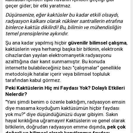
geçer gider; bir etki yaratmaz.
Düşünsenize, eğer kaktüsler bu kadar etkili olsaydı,
radyasyon kalkanı olarak nükleer santrallerin etrafına
binlerce kaktüs dikilirdi! Bu, bilimin ve mühendisliğin
temel prensiplerine aykırıdır.
Şu ana kadar yapılmış hiçbir
güvenilir bilimsel çalışma
,
kaktüslerin veya herhangi başka bir bitkinin, elektronik
cihazlardan yayılan elektromanyetik radyasyonu
azalttığına dair kanıt sunmamıştır. Bu konuda
internette bulabileceğiniz bazı "çalışmalar" genellikle
metodolojik hatalar içerir veya bilimsel topluluk
tarafından kabul görmez.
Peki Kaktüslerin Hiç mi Faydası Yok? Dolaylı Etkileri
Nelerdir?
"Yani şimdi benim o özenle baktığım, radyasyon emsin
diye masama koyduğum kaktüsümün hiçbir faydası
yok mu?" diye düşündüğünüzü duyar gibiyim. Sakın
hayal kırıklığına uğramayın! Kaktüslerin ve genel olarak
bitkilerin, doğrudan radyasyon emme dışında,
pek çok