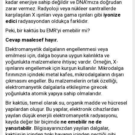
kadar enerjiye sahip değildir ve DNA'mıza doğrudan
zarar vermez. Radyoloji veya nükleer santrallerde
karşılaşılan X ışınları veya gama ışınları gibi
iyonize
edici
radyasyondan oldukça farklıdır.
Peki, bir kaktüs bu EMR'yi emebilir mi?
Cevap maalesef hayır.
Elektromanyetik dalgaların engellenmesi veya
emilmesi için, dalga boyuna uygun kalınlıkta ve
yoğunlukta malzemelere ihtiyaç vardır. Örneğin, X-
ışınlarını engellemek için kurşun kullanılır. Mikrodalga
fırınınızın içindeki metal kafes, mikrodalgaların dışarı
çıkmasını engeller. Bu malzemelerin ortak özelliği,
elektromanyetik dalgalarla etkileşime girecek
yoğunlukta atomik yapıya sahip olmalarıdır.
Bir kaktüs, temel olarak su, organik madde ve hücresel
yapılardan oluşur. Bu yapılar, elektronik cihazlardan
yayılan düşük enerjili elektromanyetik radyasyonu,
kayda değer bir biçimde
ne emebilir ne de
yansıtabilir
. Bilgisayarınızdan yayılan dalgalar,
kaktüsün içinden tıpkı havanın içinden geçtiği gibi