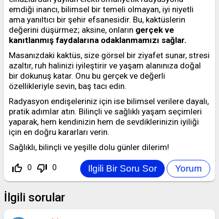
emdiği inancı, bilimsel bir temeli olmayan, iyi niyetli
ama yanıltıcı bir şehir efsanesidir. Bu, kaktüslerin
değerini düşürmez; aksine, onların
gerçek ve
kanıtlanmış faydalarına odaklanmamızı sağlar.
Masanızdaki kaktüs, size görsel bir ziyafet sunar, stresi
azaltır, ruh halinizi iyileştirir ve yaşam alanınıza doğal
bir dokunuş katar. Onu bu gerçek ve değerli
özellikleriyle sevin, baş tacı edin.
Radyasyon endişeleriniz için ise bilimsel verilere dayalı,
pratik adımlar atın. Bilinçli ve sağlıklı yaşam seçimleri
yaparak, hem kendinizin hem de sevdiklerinizin iyiliği
için en doğru kararları verin.
Sağlıklı, bilinçli ve yeşille dolu günler dilerim!
thumb_up_off_alt
thumb_down_off_alt
0
0
İlgili sorular