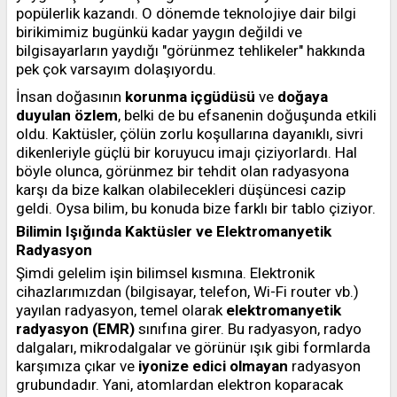
popülerlik kazandı. O dönemde teknolojiye dair bilgi
birikimimiz bugünkü kadar yaygın değildi ve
bilgisayarların yaydığı "görünmez tehlikeler" hakkında
pek çok varsayım dolaşıyordu.
İnsan doğasının
korunma içgüdüsü
ve
doğaya
duyulan özlem
, belki de bu efsanenin doğuşunda etkili
oldu. Kaktüsler, çölün zorlu koşullarına dayanıklı, sivri
dikenleriyle güçlü bir koruyucu imajı çiziyorlardı. Hal
böyle olunca, görünmez bir tehdit olan radyasyona
karşı da bize kalkan olabilecekleri düşüncesi cazip
geldi. Oysa bilim, bu konuda bize farklı bir tablo çiziyor.
Bilimin Işığında Kaktüsler ve Elektromanyetik
Radyasyon
Şimdi gelelim işin bilimsel kısmına. Elektronik
cihazlarımızdan (bilgisayar, telefon, Wi-Fi router vb.)
yayılan radyasyon, temel olarak
elektromanyetik
radyasyon (EMR)
sınıfına girer. Bu radyasyon, radyo
dalgaları, mikrodalgalar ve görünür ışık gibi formlarda
karşımıza çıkar ve
iyonize edici olmayan
radyasyon
grubundadır. Yani, atomlardan elektron koparacak