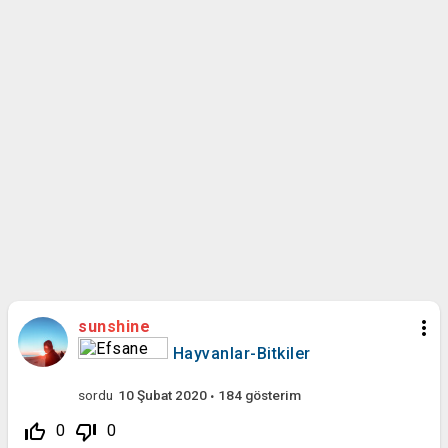
more_vert
sunshine
Hayvanlar-Bitkiler
sordu
10 Şubat 2020
184
gösterim
thumb_up_off_alt
thumb_down_off_alt
0
0