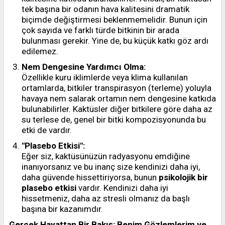
tek başına bir odanın hava kalitesini dramatik
biçimde değiştirmesi beklenmemelidir. Bunun için
çok sayıda ve farklı türde bitkinin bir arada
bulunması gerekir. Yine de, bu küçük katkı göz ardı
edilemez.
Nem Dengesine Yardımcı Olma:
Özellikle kuru iklimlerde veya klima kullanılan
ortamlarda, bitkiler transpirasyon (terleme) yoluyla
havaya nem salarak ortamın nem dengesine katkıda
bulunabilirler. Kaktüsler diğer bitkilere göre daha az
su terlese de, genel bir bitki kompozisyonunda bu
etki de vardır.
"Plasebo Etkisi":
Eğer siz, kaktüsünüzün radyasyonu emdiğine
inanıyorsanız ve bu inanç size kendinizi daha iyi,
daha güvende hissettiriyorsa, bunun
psikolojik bir
plasebo etkisi
vardır. Kendinizi daha iyi
hissetmeniz, daha az stresli olmanız da başlı
başına bir kazanımdır.
Gerçek Hayattan Bir Bakış: Benim Gözlemlerim ve