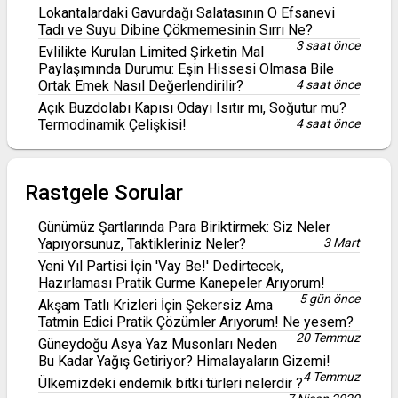
Lokantalardaki Gavurdağı Salatasının O Efsanevi
Tadı ve Suyu Dibine Çökmemesinin Sırrı Ne?
3 saat önce
Evlilikte Kurulan Limited Şirketin Mal
Paylaşımında Durumu: Eşin Hissesi Olmasa Bile
Ortak Emek Nasıl Değerlendirilir?
4 saat önce
Açık Buzdolabı Kapısı Odayı Isıtır mı, Soğutur mu?
Termodinamik Çelişkisi!
4 saat önce
Rastgele Sorular
Günümüz Şartlarında Para Biriktirmek: Siz Neler
Yapıyorsunuz, Taktikleriniz Neler?
3 Mart
Yeni Yıl Partisi İçin 'Vay Be!' Dedirtecek,
Hazırlaması Pratik Gurme Kanepeler Arıyorum!
5 gün önce
Akşam Tatlı Krizleri İçin Şekersiz Ama
Tatmin Edici Pratik Çözümler Arıyorum! Ne yesem?
20 Temmuz
Güneydoğu Asya Yaz Musonları Neden
Bu Kadar Yağış Getiriyor? Himalayaların Gizemi!
4 Temmuz
Ülkemizdeki endemik bitki türleri nelerdir ?