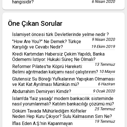
hangisidir?
6 Nisan 2020
Öne Çıkan Sorular
İslamiyet öncesi türk Devletlerinde yelme nedir ?
9 Nisan 2020
"How Are You?" Ne Demek? Türkçe
Karşılığı ve Cevabı Nedir?
19 Ekim 2019
Kredi Kartımdan Habersiz Çekim Yapıldı, Banka
Ödememi İstiyor: Hukuki Süreç Ne Olmalı?
13 Temmuz
Reformer Pilates'te Köprü Hareketi:
Belimi ağrıtmadan kalçamı nasıl çalıştırırım?
10 Mayıs
Glutensiz Su Böreği Yufkalarının Yapışkan Olmaması
ve Kat Kat Ayrılması Mümkün mü?
6 Haziran
Abdurrahim Demiryeri Kimdir?
9 Ocak 2020
İslam'da 'faiz yasağı' modern bankacılık sisteminde
nasıl yorumlanmalı? Katılım bankacılığı çözümü mü?
25 Temmuz
Döküm Tavada Mühürlediğim Köfteler
Neden Hep Kuru Çıkıyor? Sulu Kalmasının Sırrı Ne?
19 Temmuz
İflas Eden A.Ş.'nin Kapanmayan