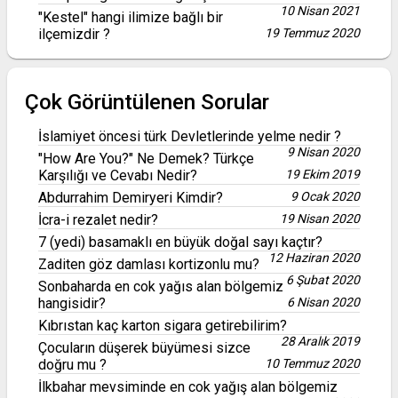
10 Nisan 2021
"Kestel" hangi ilimize bağlı bir
ilçemizdir ?
19 Temmuz 2020
Çok Görüntülenen Sorular
İslamiyet öncesi türk Devletlerinde yelme nedir ?
9 Nisan 2020
"How Are You?" Ne Demek? Türkçe
Karşılığı ve Cevabı Nedir?
19 Ekim 2019
Abdurrahim Demiryeri Kimdir?
9 Ocak 2020
İcra-i rezalet nedir?
19 Nisan 2020
7 (yedi) basamaklı en büyük doğal sayı kaçtır?
12 Haziran 2020
Zaditen göz damlası kortizonlu mu?
6 Şubat 2020
Sonbaharda en cok yağıs alan bölgemiz
hangisidir?
6 Nisan 2020
Kıbrıstan kaç karton sigara getirebilirim?
28 Aralık 2019
Çocuların düşerek büyümesi sizce
doğru mu ?
10 Temmuz 2020
İlkbahar mevsiminde en cok yağış alan bölgemiz