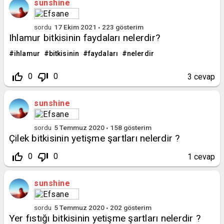
sunshine
sordu
17 Ekim 2021
223
gösterim
Ihlamur bitkisinin faydaları nelerdir?
ihlamur
bitkisinin
faydaları
nelerdir
thumb_up_off_alt
thumb_down_off_alt
0
0
3
cevap
sunshine
sordu
5 Temmuz 2020
158
gösterim
Çilek bitkisinin yetişme şartları nelerdir ?
thumb_up_off_alt
thumb_down_off_alt
0
0
1
cevap
sunshine
sordu
5 Temmuz 2020
202
gösterim
Yer fıstığı bitkisinin yetişme şartları nelerdir ?