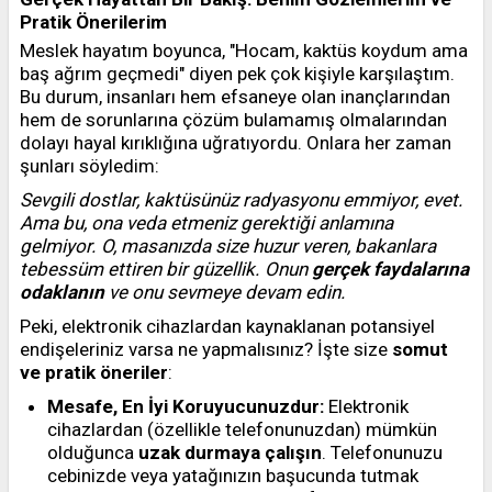
Pratik Önerilerim
Meslek hayatım boyunca, "Hocam, kaktüs koydum ama
baş ağrım geçmedi" diyen pek çok kişiyle karşılaştım.
Bu durum, insanları hem efsaneye olan inançlarından
hem de sorunlarına çözüm bulamamış olmalarından
dolayı hayal kırıklığına uğratıyordu. Onlara her zaman
şunları söyledim:
Sevgili dostlar, kaktüsünüz radyasyonu emmiyor, evet.
Ama bu, ona veda etmeniz gerektiği anlamına
gelmiyor. O, masanızda size huzur veren, bakanlara
tebessüm ettiren bir güzellik. Onun
gerçek faydalarına
odaklanın
ve onu sevmeye devam edin.
Peki, elektronik cihazlardan kaynaklanan potansiyel
endişeleriniz varsa ne yapmalısınız? İşte size
somut
ve pratik öneriler
:
Mesafe, En İyi Koruyucunuzdur:
Elektronik
cihazlardan (özellikle telefonunuzdan) mümkün
olduğunca
uzak durmaya çalışın
. Telefonunuzu
cebinizde veya yatağınızın başucunda tutmak