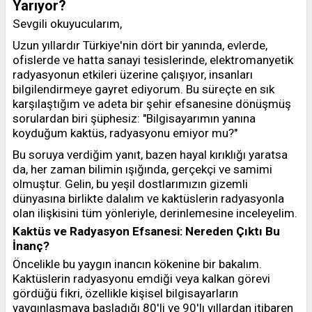
Yarıyor?
Sevgili okuyucularım,
Uzun yıllardır Türkiye'nin dört bir yanında, evlerde,
ofislerde ve hatta sanayi tesislerinde, elektromanyetik
radyasyonun etkileri üzerine çalışıyor, insanları
bilgilendirmeye gayret ediyorum. Bu süreçte en sık
karşılaştığım ve adeta bir şehir efsanesine dönüşmüş
sorulardan biri şüphesiz: "Bilgisayarımın yanına
koyduğum kaktüs, radyasyonu emiyor mu?"
Bu soruya verdiğim yanıt, bazen hayal kırıklığı yaratsa
da, her zaman bilimin ışığında, gerçekçi ve samimi
olmuştur. Gelin, bu yeşil dostlarımızın gizemli
dünyasına birlikte dalalım ve kaktüslerin radyasyonla
olan ilişkisini tüm yönleriyle, derinlemesine inceleyelim.
Kaktüs ve Radyasyon Efsanesi: Nereden Çıktı Bu
İnanç?
Öncelikle bu yaygın inancın kökenine bir bakalım.
Kaktüslerin radyasyonu emdiği veya kalkan görevi
gördüğü fikri, özellikle kişisel bilgisayarların
yaygınlaşmaya başladığı 80'li ve 90'lı yıllardan itibaren