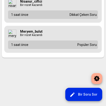
Nisanur_ciftci
Bir rozet kazandı
1 saat önce
Dikkat Çeken Soru
Meryem_bulut
Bir rozet kazandı
1 saat önce
Popüler Soru
brightness_auto
edit
Bir Soru Sor