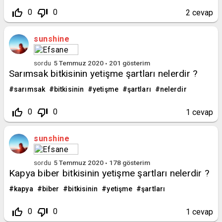
thumb_up_off_alt
thumb_down_off_alt
0
0
2
cevap
sunshine
sordu
5 Temmuz 2020
201
gösterim
Sarımsak bitkisinin yetişme şartları nelerdir ?
sarımsak
bitkisinin
yetişme
şartları
nelerdir
thumb_up_off_alt
thumb_down_off_alt
0
0
1
cevap
sunshine
sordu
5 Temmuz 2020
178
gösterim
Kapya biber bitkisinin yetişme şartları nelerdir ?
kapya
biber
bitkisinin
yetişme
şartları
thumb_up_off_alt
thumb_down_off_alt
0
0
1
cevap