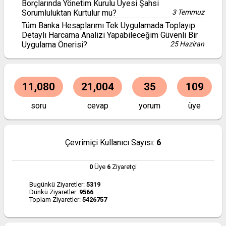
Borçlarında Yönetim Kurulu Üyesi Şahsi
Sorumluluktan Kurtulur mu?
3 Temmuz
Tüm Banka Hesaplarımı Tek Uygulamada Toplayıp
Detaylı Harcama Analizi Yapabileceğim Güvenli Bir
Uygulama Önerisi?
25 Haziran
11,080
21,004
35
109
soru
cevap
yorum
üye
Çevrimiçi Kullanıcı Sayısı:
6
0
Üye
6
Ziyaretçi
Bugünkü Ziyaretler:
5319
Dünkü Ziyaretler:
9566
Toplam Ziyaretler:
5426757