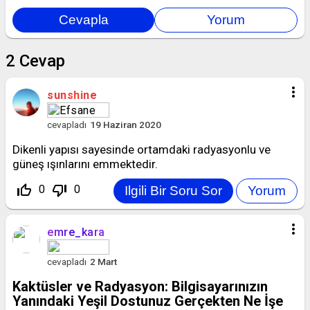
2
Cevap
more_vert
sunshine
cevapladı
19 Haziran 2020
Dikenli yapısı sayesinde ortamdaki radyasyonlu ve
güneş ışınlarını emmektedir.
thumb_up_off_alt
thumb_down_off_alt
0
0
more_vert
emre_kara
cevapladı
2 Mart
Kaktüsler ve Radyasyon: Bilgisayarınızın
Yanındaki Yeşil Dostunuz Gerçekten Ne İşe