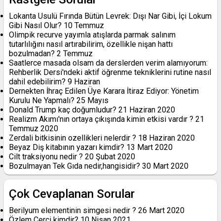
Lokanta Usulü Fırında Bütün Levrek: Dışı Nar Gibi, İçi Lokum
Gibi Nasıl Olur?
10 Temmuz
Olimpik recurve yayımla atışlarda parmak salınım
tutarlılığını nasıl artırabilirim, özellikle nişan hattı
bozulmadan?
2 Temmuz
Saatlerce masada olsam da derslerden verim alamıyorum:
Rehberlik Dersi'ndeki aktif öğrenme tekniklerini rutine nasıl
dahil edebilirim?
9 Haziran
Dernekten İhraç Edilen Üye Karara İtiraz Ediyor: Yönetim
Kurulu Ne Yapmalı?
25 Mayıs
Donald Trump kaç doğumludur?
21 Haziran 2020
Realizm Akımı'nın ortaya çıkışında kimin etkisi vardır ?
21
Temmuz 2020
Zerdali bitkisinin ozellikleri nelerdir ?
18 Haziran 2020
Beyaz Diş kitabının yazarı kimdir?
13 Mart 2020
Cilt traksiyonu nedir ?
20 Şubat 2020
Bozulmayan Tek Gıda nedir,hangisidir?
30 Mart 2020
Çok Cevaplanan Sorular
Berilyum elementinin simgesi nedir ?
26 Mart 2020
Özlem Çerçi kimdir?
10 Nisan 2021