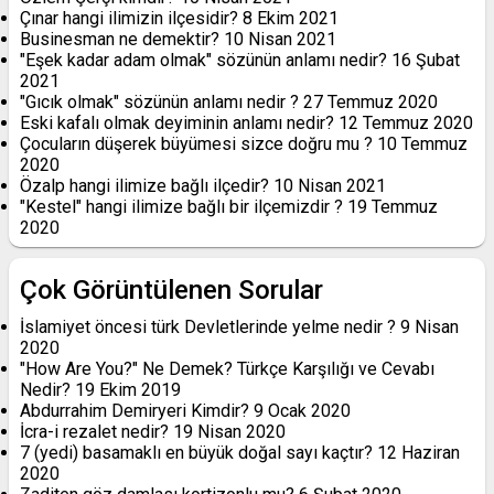
Çınar hangi ilimizin ilçesidir?
8 Ekim 2021
Businesman ne demektir?
10 Nisan 2021
"Eşek kadar adam olmak" sözünün anlamı nedir?
16 Şubat
2021
"Gıcık olmak" sözünün anlamı nedir ?
27 Temmuz 2020
Eski kafalı olmak deyiminin anlamı nedir?
12 Temmuz 2020
Çocuların düşerek büyümesi sizce doğru mu ?
10 Temmuz
2020
Özalp hangi ilimize bağlı ilçedir?
10 Nisan 2021
"Kestel" hangi ilimize bağlı bir ilçemizdir ?
19 Temmuz
2020
Çok Görüntülenen Sorular
İslamiyet öncesi türk Devletlerinde yelme nedir ?
9 Nisan
2020
"How Are You?" Ne Demek? Türkçe Karşılığı ve Cevabı
Nedir?
19 Ekim 2019
Abdurrahim Demiryeri Kimdir?
9 Ocak 2020
İcra-i rezalet nedir?
19 Nisan 2020
7 (yedi) basamaklı en büyük doğal sayı kaçtır?
12 Haziran
2020