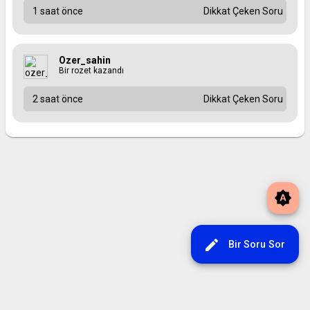
1 saat önce
Dikkat Çeken Soru
Ozer_sahin
Bir rozet kazandı
2 saat önce
Dikkat Çeken Soru
brightness_auto
edit
Bir Soru Sor