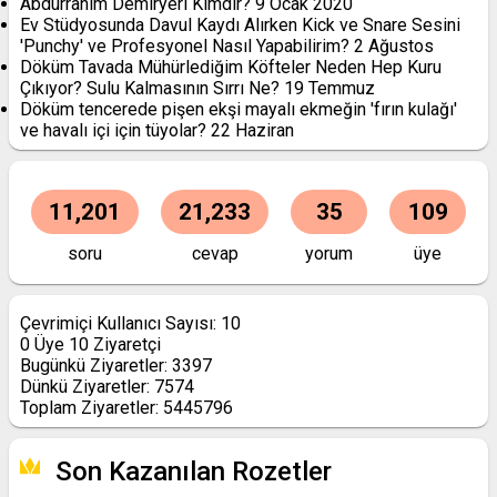
Abdurrahim Demiryeri Kimdir?
9 Ocak 2020
Ev Stüdyosunda Davul Kaydı Alırken Kick ve Snare Sesini
'Punchy' ve Profesyonel Nasıl Yapabilirim?
2 Ağustos
Döküm Tavada Mühürlediğim Köfteler Neden Hep Kuru
Çıkıyor? Sulu Kalmasının Sırrı Ne?
19 Temmuz
Döküm tencerede pişen ekşi mayalı ekmeğin 'fırın kulağı'
ve havalı içi için tüyolar?
22 Haziran
11,201
21,233
35
109
soru
cevap
yorum
üye
Çevrimiçi Kullanıcı Sayısı:
10
0
Üye
10
Ziyaretçi
Bugünkü Ziyaretler:
3397
Dünkü Ziyaretler:
7574
Toplam Ziyaretler:
5445796
Son Kazanılan Rozetler