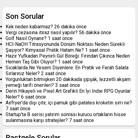
Son Sorular
Kek neden kabarmaz?
26 dakika önce
Vergi cezasına itiraz nasıl yapılır?
56 dakika önce
Golf Nasıl Oynanır?
1 saat önce
HCl-NaOH Titrasyonunda Dönüm Noktası Neden Sürekli
Şaşıyor? Kimyasal Pratik Hatam Ne?
1 saat önce
Hazır Yufkadan Peynirli Gül Böreği: Fırından Çıkınca Neden
Hemen Taş Gibi Oluyor?
1 saat önce
Sıcaklarda Ne Yesem Diyenlere: En Pratik ve Ferah Salata
Sırlarınız Neler?
2 saat önce
Yorgunluktan bitmişken 20 dakikada şipşak, lezzetli akşam
yemeği tarifi önerileri?
3 saat önce
Derin Hikayeli ve Pixel Art Grafikli En İyi Indie RPG Oyunlar
Neler?
6 saat önce
Airfryer'da dışı çıtır, içi pamuk gibi patates kroketin sırrı ne?
7 saat önce
Startup'ta B serisi yatırım sonrası kurucu ortakların hisse
sulanmasına karşı stratejiler?
7 saat önce
Rastgele Sorular