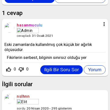
1
cevap
more_vert
hasanmuculu
cevapladı
31 Ocak 2021
Eski zamanlarda kullanılmış çok küçük bir ağırlık
ölçüsüdür.
Fikirlerin serbest, bilginin sınırsız olduğu yer
thumb_up_off_alt
thumb_down_off_alt
0
0
İlgili sorular
nslhnn
sordu
20 Nisan 2020
295
gösterim