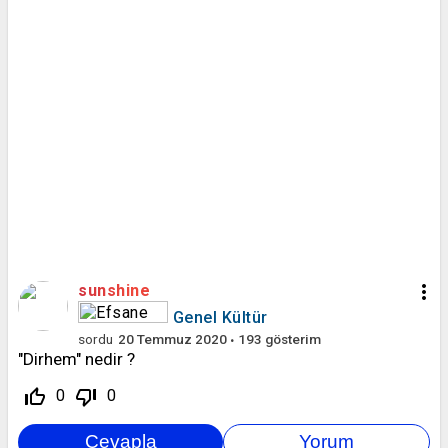
more_vert
sunshine
Genel Kültür
sordu
20 Temmuz 2020
193
gösterim
"Dirhem" nedir ?
thumb_up_off_alt
thumb_down_off_alt
0
0