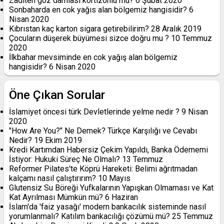
Zaditen göz damlası kortizonlu mu?
6 Şubat 2020
Sonbaharda en cok yağıs alan bölgemiz hangisidir?
6
Nisan 2020
Kıbrıstan kaç karton sigara getirebilirim?
28 Aralık 2019
Çocuların düşerek büyümesi sizce doğru mu ?
10 Temmuz
2020
İlkbahar mevsiminde en cok yağış alan bölgemiz
hangisidir?
6 Nisan 2020
Öne Çıkan Sorular
İslamiyet öncesi türk Devletlerinde yelme nedir ?
9 Nisan
2020
"How Are You?" Ne Demek? Türkçe Karşılığı ve Cevabı
Nedir?
19 Ekim 2019
Kredi Kartımdan Habersiz Çekim Yapıldı, Banka Ödememi
İstiyor: Hukuki Süreç Ne Olmalı?
13 Temmuz
Reformer Pilates'te Köprü Hareketi: Belimi ağrıtmadan
kalçamı nasıl çalıştırırım?
10 Mayıs
Glutensiz Su Böreği Yufkalarının Yapışkan Olmaması ve Kat
Kat Ayrılması Mümkün mü?
6 Haziran
İslam'da 'faiz yasağı' modern bankacılık sisteminde nasıl
yorumlanmalı? Katılım bankacılığı çözümü mü?
25 Temmuz