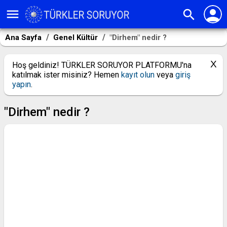
person
menu
search
Ana Sayfa
Genel Kültür
"Dirhem" nedir ?
Hoş geldiniz! TÜRKLER SORUYOR PLATFORMU'na
katılmak ister misiniz? Hemen
kayıt olun
veya
giriş
yapın
.
"Dirhem" nedir ?