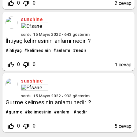
thumb_up_off_alt
thumb_down_off_alt
0
0
2
cevap
sunshine
sordu
15 Mayıs 2022
643
gösterim
İhtiyaç kelimesinin anlamı nedir ?
i̇htiyaç
kelimesinin
anlamı
nedir
thumb_up_off_alt
thumb_down_off_alt
0
0
1
cevap
sunshine
sordu
15 Mayıs 2022
933
gösterim
Gurme kelimesinin anlamı nedir ?
gurme
kelimesinin
anlamı
nedir
thumb_up_off_alt
thumb_down_off_alt
0
0
5
cevap