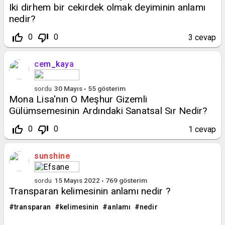
Iki dirhem bir cekirdek olmak deyiminin anlamı
nedir?
thumb_up_off_alt
thumb_down_off_alt
0
0
3
cevap
cem_kaya
sordu
30 Mayıs
55
gösterim
Mona Lisa'nın O Meşhur Gizemli
Gülümsemesinin Ardındaki Sanatsal Sır Nedir?
thumb_up_off_alt
thumb_down_off_alt
0
0
1
cevap
sunshine
sordu
15 Mayıs 2022
769
gösterim
Transparan kelimesinin anlamı nedir ?
transparan
kelimesinin
anlamı
nedir