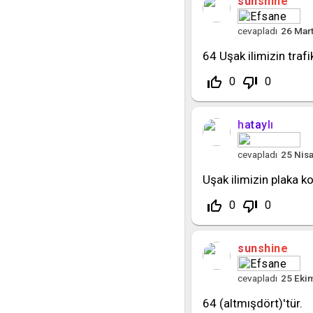
sunshine
cevapladı
26 Mar
64 Uşak ilimizin traf
thumb_up_off_alt
thumb_down_off_alt
0
0
hataylı
cevapladı
25 Nis
Uşak ilimizin plaka k
thumb_up_off_alt
thumb_down_off_alt
0
0
sunshine
cevapladı
25 Eki
64 (altmışdört)'tür.