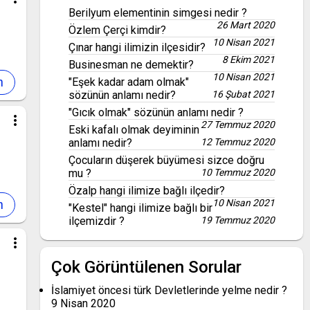
Berilyum elementinin simgesi nedir ?
26 Mart 2020
Özlem Çerçi kimdir?
10 Nisan 2021
Çınar hangi ilimizin ilçesidir?
8 Ekim 2021
Businesman ne demektir?
10 Nisan 2021
"Eşek kadar adam olmak"
sözünün anlamı nedir?
16 Şubat 2021
"Gıcık olmak" sözünün anlamı nedir ?
more_vert
27 Temmuz 2020
Eski kafalı olmak deyiminin
anlamı nedir?
12 Temmuz 2020
Çocuların düşerek büyümesi sizce doğru
mu ?
10 Temmuz 2020
Özalp hangi ilimize bağlı ilçedir?
10 Nisan 2021
"Kestel" hangi ilimize bağlı bir
ilçemizdir ?
19 Temmuz 2020
more_vert
Çok Görüntülenen Sorular
İslamiyet öncesi türk Devletlerinde yelme nedir ?
9 Nisan 2020