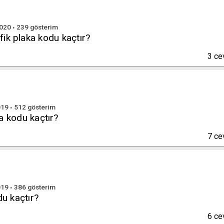
2020
239
gösterim
afik plaka kodu kaçtır?
3
ce
019
512
gösterim
kodu kaçtır?
7
ce
019
386
gösterim
u kaçtır?
6
ce