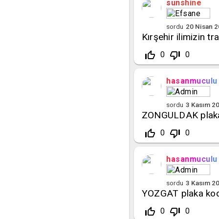
sunshine
sordu
20 Nisan 
Kırşehir ilimizin tr
thumb_up_off_alt
thumb_down_off_alt
0
0
hasanmuculu
sordu
3 Kasım 2
ZONGULDAK plaka 
thumb_up_off_alt
thumb_down_off_alt
0
0
hasanmuculu
sordu
3 Kasım 2
YOZGAT plaka kod
thumb_up_off_alt
thumb_down_off_alt
0
0