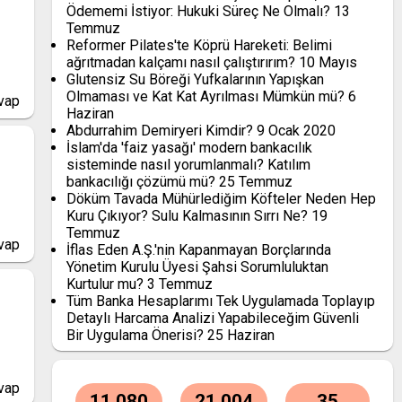
Ödememi İstiyor: Hukuki Süreç Ne Olmalı?
13
Temmuz
Reformer Pilates'te Köprü Hareketi: Belimi
ağrıtmadan kalçamı nasıl çalıştırırım?
10 Mayıs
Glutensiz Su Böreği Yufkalarının Yapışkan
Olmaması ve Kat Kat Ayrılması Mümkün mü?
6
vap
Haziran
Abdurrahim Demiryeri Kimdir?
9 Ocak 2020
İslam'da 'faiz yasağı' modern bankacılık
sisteminde nasıl yorumlanmalı? Katılım
bankacılığı çözümü mü?
25 Temmuz
Döküm Tavada Mühürlediğim Köfteler Neden Hep
Kuru Çıkıyor? Sulu Kalmasının Sırrı Ne?
19
Temmuz
vap
İflas Eden A.Ş.'nin Kapanmayan Borçlarında
Yönetim Kurulu Üyesi Şahsi Sorumluluktan
Kurtulur mu?
3 Temmuz
Tüm Banka Hesaplarımı Tek Uygulamada Toplayıp
Detaylı Harcama Analizi Yapabileceğim Güvenli
Bir Uygulama Önerisi?
25 Haziran
vap
11,080
21,004
35