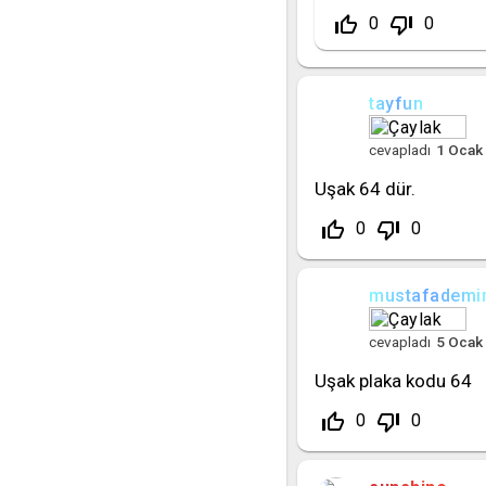
thumb_up_off_alt
thumb_down_off_alt
0
0
tayfun
cevapladı
1 Ocak
Uşak 64 dür.
thumb_up_off_alt
thumb_down_off_alt
0
0
mustafademi
cevapladı
5 Ocak
Uşak plaka kodu 64
thumb_up_off_alt
thumb_down_off_alt
0
0