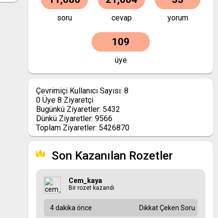
soru
cevap
yorum
109
üye
Çevrimiçi Kullanıcı Sayısı:
8
0
Üye
8
Ziyaretçi
Bugünkü Ziyaretler:
5432
Dünkü Ziyaretler:
9566
Toplam Ziyaretler:
5426870
Son Kazanılan Rozetler
Cem_kaya
Bir rozet kazandı
4 dakika önce
Dikkat Çeken Soru