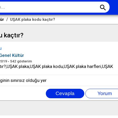
search
tür
UŞAK plaka kodu kaçtır?
 kaçtır?
u
Genel Kültür
2019
542
gösterim
ır?,UŞAK plaka,UŞAK plaka kodu,UŞAK plaka harfleri,UŞAK
ilginin sınırsız olduğu yer