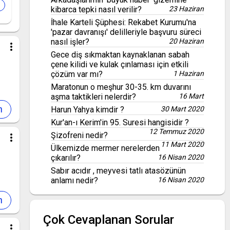
kibarca tepki nasıl verilir?
23 Haziran
İhale Karteli Şüphesi: Rekabet Kurumu'na
'pazar davranışı' delilleriyle başvuru süreci
nasıl işler?
20 Haziran
more_vert
Gece diş sıkmaktan kaynaklanan sabah
çene kilidi ve kulak çınlaması için etkili
çözüm var mı?
1 Haziran
Maratonun o meşhur 30-35. km duvarını
aşma taktikleri nelerdir?
16 Mart
Harun Yahya kimdir ?
30 Mart 2020
Kur'an-ı Kerim'in 95. Suresi hangisidir ?
12 Temmuz 2020
Şizofreni nedir?
more_vert
11 Mart 2020
Ülkemizde mermer nerelerden
çıkarılır?
16 Nisan 2020
Sabır acıdır , meyvesi tatlı atasözünün
anlamı nedir?
16 Nisan 2020
Çok Cevaplanan Sorular
more_vert