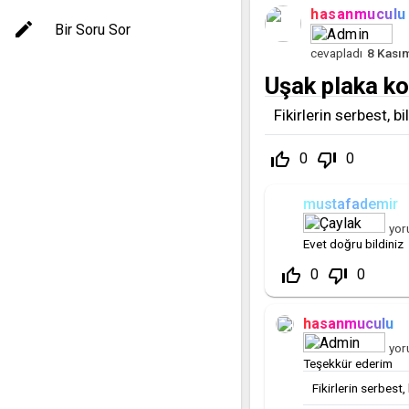
hasanmuculu
Bir Soru Sor
cevapladı
8 Kası
Uşak plaka ko
Fikirlerin serbest, b
thumb_up_off_alt
thumb_down_off_alt
0
0
mustafademir
yor
Evet doğru bildiniz
thumb_up_off_alt
thumb_down_off_alt
0
0
hasanmuculu
yor
Teşekkür ederim
Fikirlerin serbest,