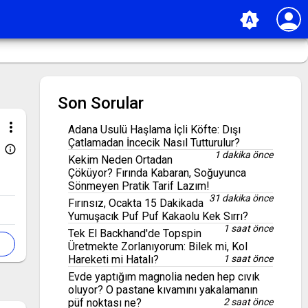
person
brightness_auto
Son Sorular
more_vert
Adana Usulü Haşlama İçli Köfte: Dışı
Çatlamadan İncecik Nasıl Tutturulur?
info_outline
1 dakika önce
Kekim Neden Ortadan
Çöküyor? Fırında Kabaran, Soğuyunca
Sönmeyen Pratik Tarif Lazım!
31 dakika önce
Fırınsız, Ocakta 15 Dakikada
Yumuşacık Puf Puf Kakaolu Kek Sırrı?
1 saat önce
Tek El Backhand'de Topspin
Üretmekte Zorlanıyorum: Bilek mi, Kol
Hareketi mi Hatalı?
1 saat önce
Evde yaptığım magnolia neden hep cıvık
oluyor? O pastane kıvamını yakalamanın
püf noktası ne?
2 saat önce