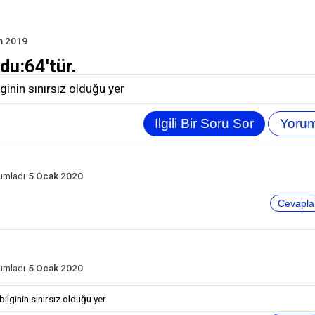
m 2019
du:64'tür.
ilginin sınırsız olduğu yer
mo
umladı
5 Ocak 2020
mo
umladı
5 Ocak 2020
 bilginin sınırsız olduğu yer