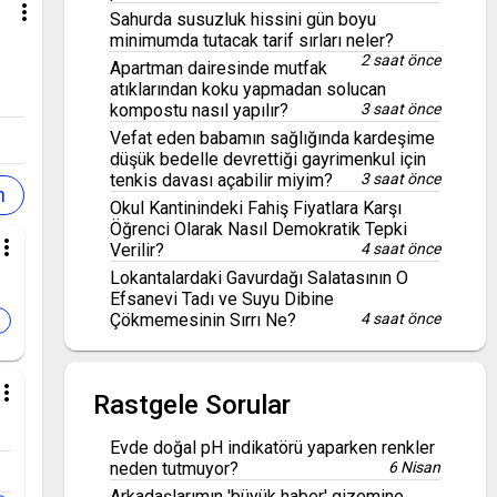
more_vert
Sahurda susuzluk hissini gün boyu
minimumda tutacak tarif sırları neler?
2 saat önce
Apartman dairesinde mutfak
atıklarından koku yapmadan solucan
kompostu nasıl yapılır?
3 saat önce
Vefat eden babamın sağlığında kardeşime
düşük bedelle devrettiği gayrimenkul için
tenkis davası açabilir miyim?
3 saat önce
Okul Kantinindeki Fahiş Fiyatlara Karşı
Öğrenci Olarak Nasıl Demokratik Tepki
re_vert
Verilir?
4 saat önce
Lokantalardaki Gavurdağı Salatasının O
Efsanevi Tadı ve Suyu Dibine
Çökmemesinin Sırrı Ne?
4 saat önce
re_vert
Rastgele Sorular
Evde doğal pH indikatörü yaparken renkler
neden tutmuyor?
6 Nisan
Arkadaşlarımın 'büyük haber' gizemine