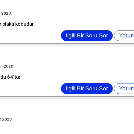
t 2020
ik plaka kodudur.
an 2020
odu 64'tür.
m 2020