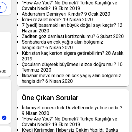
"How Are You?" Ne Demek? Türkçe Karşılığı ve
Cevabı Nedir?
19 Ekim 2019
Abdurrahim Demiryeri Kimdir?
9 Ocak 2020
İcra-i rezalet nedir?
19 Nisan 2020
7 (yedi) basamaklı en büyük doğal sayı kaçtır?
12
Haziran 2020
Zaditen göz damlası kortizonlu mu?
6 Şubat 2020
Sonbaharda en cok yağıs alan bölgemiz
hangisidir?
6 Nisan 2020
Kıbrıstan kaç karton sigara getirebilirim?
28 Aralık
2019
Çocuların düşerek büyümesi sizce doğru mu ?
10
Temmuz 2020
vap
İlkbahar mevsiminde en cok yağış alan bölgemiz
hangisidir?
6 Nisan 2020
Öne Çıkan Sorular
İslamiyet öncesi türk Devletlerinde yelme nedir ?
9 Nisan 2020
"How Are You?" Ne Demek? Türkçe Karşılığı ve
Cevabı Nedir?
19 Ekim 2019
Kredi Kartımdan Habersiz Çekim Yapıldı, Banka