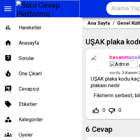
menu
Ana Sayfa
Genel Kül
Hareketler
UŞAK plaka kodu
Anasayfa
hasanmucul
Sorular
sordu
3 Kasım 
Öne Çıkan!
UŞAK plaka kodu kaçt
plakası nedir
Cevapsız
Fikirlerin serbest, b
Etiketler
thumb_up_off_alt
thumb_down_off_alt
0
0
Kategoriler
6
Cevap
Üyeler