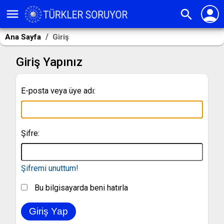
person
menu
search
Ana Sayfa
Giriş
Giriş Yapınız
E-posta veya üye adı:
Şifre:
Şifremi unuttum!
Bu bilgisayarda beni hatırla