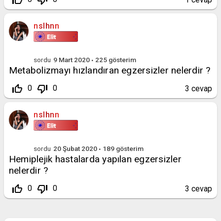
nslhnn
sordu
9 Mart 2020
225
gösterim
Metabolizmayı hızlandıran egzersizler nelerdir ?
thumb_up_off_alt
thumb_down_off_alt
0
0
3
cevap
nslhnn
sordu
20 Şubat 2020
189
gösterim
Hemiplejik hastalarda yapılan egzersizler
nelerdir ?
thumb_up_off_alt
thumb_down_off_alt
0
0
3
cevap