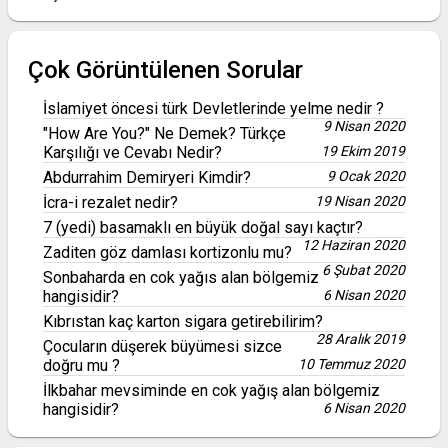
Çok Görüntülenen Sorular
İslamiyet öncesi türk Devletlerinde yelme nedir ?
9 Nisan 2020
"How Are You?" Ne Demek? Türkçe
Karşılığı ve Cevabı Nedir?
19 Ekim 2019
Abdurrahim Demiryeri Kimdir?
9 Ocak 2020
İcra-i rezalet nedir?
19 Nisan 2020
7 (yedi) basamaklı en büyük doğal sayı kaçtır?
12 Haziran 2020
Zaditen göz damlası kortizonlu mu?
6 Şubat 2020
Sonbaharda en cok yağıs alan bölgemiz
hangisidir?
6 Nisan 2020
Kıbrıstan kaç karton sigara getirebilirim?
28 Aralık 2019
Çocuların düşerek büyümesi sizce
doğru mu ?
10 Temmuz 2020
İlkbahar mevsiminde en cok yağış alan bölgemiz
hangisidir?
6 Nisan 2020