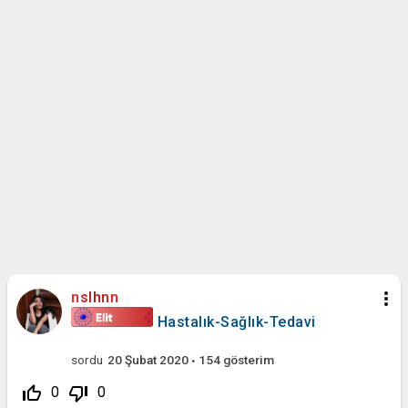
more_vert
nslhnn
Hastalık-Sağlık-Tedavi
sordu
20 Şubat 2020
154
gösterim
thumb_up_off_alt
thumb_down_off_alt
0
0