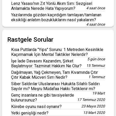
Lenz Yasası'nın Zıt Yönlü Akım Sırrı: Sezgisel
Anlamakta Nerede Hata Yapıyorum?
4 saat önce
Yazılarımda gözden kaçırdığım tamlayan/tamlanan
eksikliği anlatım bozukluklarını nasıl yakalarım?
4 saat önce
Rastgele Sorular
Kısa Puttlarda "Yips" Sorunu: 1 Metreden Kesinlikle
Kaçırmamak İçin Mental Taktikler Nelerdir?
5 gün önce
İşe İade Davasını Kazandım, Şirket
Başlatmıyor: Tazminat Hakkım Ne Olur?
15 Temmuz
Dağılmayan, Yağ Çekmeyen, Tam Kıvamında Çıtır
Çıtır Kabak Mücveri Sırrı Nedir?
1 Temmuz
Siber Saldırılar Uluslararası Hukukta Silahlı Saldırı
Sayılır mı? Meşru Müdafaa Hakkı Tetiklenir mi?
19 Mart
Genç insanlara ne gibi tavsiyelerde
bulunursunuz?
17 Temmuz 2020
Körebe oyunu nasıl oynanır?
23 Mayıs 2020
Yetki genişliği nedir?
13 Mart 2020