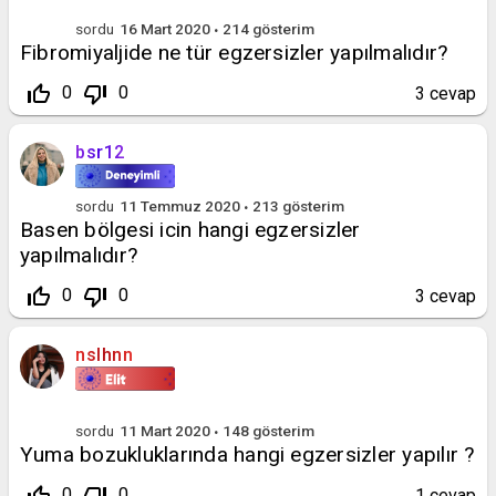
sordu
16 Mart 2020
214
gösterim
Fibromiyaljide ne tür egzersizler yapılmalıdır?
thumb_up_off_alt
thumb_down_off_alt
0
0
3
cevap
bsr12
sordu
11 Temmuz 2020
213
gösterim
Basen bölgesi icin hangi egzersizler
yapılmalıdır?
thumb_up_off_alt
thumb_down_off_alt
0
0
3
cevap
nslhnn
sordu
11 Mart 2020
148
gösterim
Yuma bozukluklarında hangi egzersizler yapılır ?
thumb_up_off_alt
thumb_down_off_alt
0
0
1
cevap