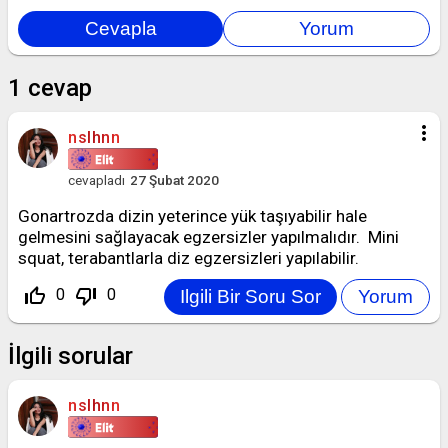
1
cevap
more_vert
nslhnn
cevapladı
27 Şubat 2020
Gonartrozda dizin yeterince yük taşıyabilir hale
gelmesini sağlayacak egzersizler yapılmalıdır. Mini
squat, terabantlarla diz egzersizleri yapılabilir.
thumb_up_off_alt
thumb_down_off_alt
0
0
İlgili sorular
nslhnn