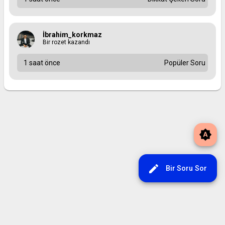
İbrahim_korkmaz
Bir rozet kazandı
1 saat önce
Popüler Soru
brightness_auto
edit
Bir Soru Sor