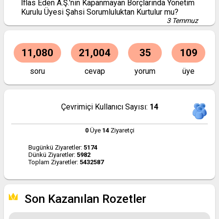
İflas Eden A.Ş.'nin Kapanmayan Borçlarında Yönetim
Kurulu Üyesi Şahsi Sorumluluktan Kurtulur mu?
3 Temmuz
11,080
21,004
35
109
soru
cevap
yorum
üye
Çevrimiçi Kullanıcı Sayısı:
14
0
Üye
14
Ziyaretçi
Bugünkü Ziyaretler:
5174
Dünkü Ziyaretler:
5982
Toplam Ziyaretler:
5432587
Son Kazanılan Rozetler