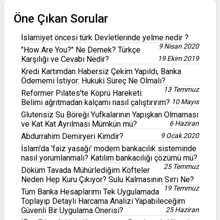
Öne Çıkan Sorular
İslamiyet öncesi türk Devletlerinde yelme nedir ?
9 Nisan 2020
"How Are You?" Ne Demek? Türkçe
Karşılığı ve Cevabı Nedir?
19 Ekim 2019
Kredi Kartımdan Habersiz Çekim Yapıldı, Banka
Ödememi İstiyor: Hukuki Süreç Ne Olmalı?
13 Temmuz
Reformer Pilates'te Köprü Hareketi:
Belimi ağrıtmadan kalçamı nasıl çalıştırırım?
10 Mayıs
Glutensiz Su Böreği Yufkalarının Yapışkan Olmaması
ve Kat Kat Ayrılması Mümkün mü?
6 Haziran
Abdurrahim Demiryeri Kimdir?
9 Ocak 2020
İslam'da 'faiz yasağı' modern bankacılık sisteminde
nasıl yorumlanmalı? Katılım bankacılığı çözümü mü?
25 Temmuz
Döküm Tavada Mühürlediğim Köfteler
Neden Hep Kuru Çıkıyor? Sulu Kalmasının Sırrı Ne?
19 Temmuz
Tüm Banka Hesaplarımı Tek Uygulamada
Toplayıp Detaylı Harcama Analizi Yapabileceğim
Güvenli Bir Uygulama Önerisi?
25 Haziran