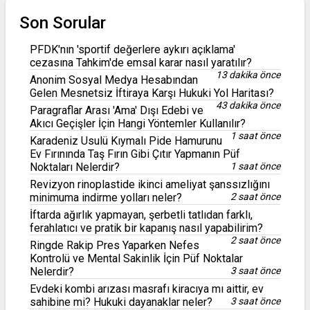
Son Sorular
PFDK'nın 'sportif değerlere aykırı açıklama'
cezasına Tahkim'de emsal karar nasıl yaratılır?
13 dakika önce
Anonim Sosyal Medya Hesabından
Gelen Mesnetsiz İftiraya Karşı Hukuki Yol Haritası?
43 dakika önce
Paragraflar Arası 'Ama' Dışı Edebi ve
Akıcı Geçişler İçin Hangi Yöntemler Kullanılır?
1 saat önce
Karadeniz Usulü Kıymalı Pide Hamurunu
Ev Fırınında Taş Fırın Gibi Çıtır Yapmanın Püf
Noktaları Nelerdir?
1 saat önce
Revizyon rinoplastide ikinci ameliyat şanssızlığını
minimuma indirme yolları neler?
2 saat önce
İftarda ağırlık yapmayan, şerbetli tatlıdan farklı,
ferahlatıcı ve pratik bir kapanış nasıl yapabilirim?
2 saat önce
Ringde Rakip Pres Yaparken Nefes
Kontrolü ve Mental Sakinlik İçin Püf Noktalar
Nelerdir?
3 saat önce
Evdeki kombi arızası masrafı kiracıya mı aittir, ev
sahibine mi? Hukuki dayanaklar neler?
3 saat önce