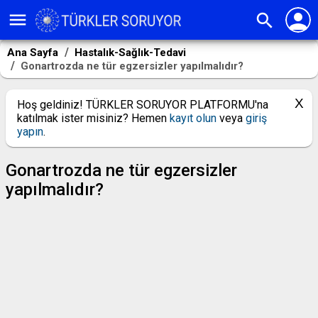
person
menu
search
Ana Sayfa
Hastalık-Sağlık-Tedavi
Gonartrozda ne tür egzersizler yapılmalıdır?
Hoş geldiniz! TÜRKLER SORUYOR PLATFORMU'na
katılmak ister misiniz? Hemen
kayıt olun
veya
giriş
yapın
.
Gonartrozda ne tür egzersizler
yapılmalıdır?