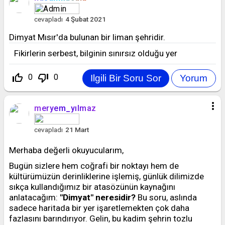
cevapladı
4 Şubat 2021
Dimyat Mısır'da bulunan bir liman şehridir.
Fikirlerin serbest, bilginin sınırsız olduğu yer
thumb_up_off_alt
thumb_down_off_alt
0
0
more_vert
meryem_yılmaz
cevapladı
21 Mart
Merhaba değerli okuyucularım,
Bugün sizlere hem coğrafi bir noktayı hem de
kültürümüzün derinliklerine işlemiş, günlük dilimizde
sıkça kullandığımız bir atasözünün kaynağını
anlatacağım:
"Dimyat" neresidir?
Bu soru, aslında
sadece haritada bir yer işaretlemekten çok daha
fazlasını barındırıyor. Gelin, bu kadim şehrin tozlu