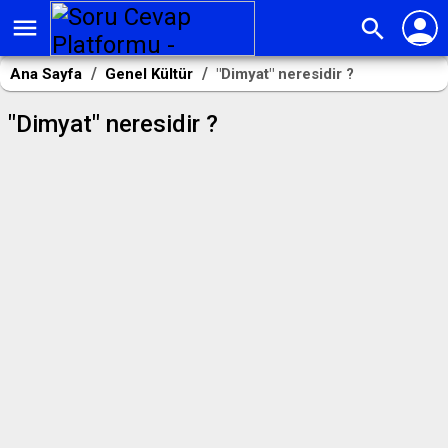
person
menu
search
Ana Sayfa
Genel Kültür
"Dimyat" neresidir ?
"Dimyat" neresidir ?