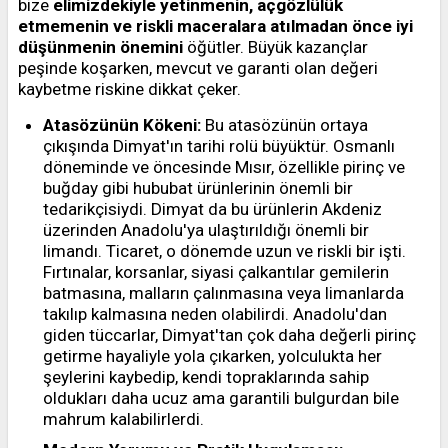
bize
elimizdekiyle yetinmenin, açgözlülük
etmemenin ve riskli maceralara atılmadan önce iyi
düşünmenin önemini
öğütler. Büyük kazançlar
peşinde koşarken, mevcut ve garanti olan değeri
kaybetme riskine dikkat çeker.
Atasözünün Kökeni:
Bu atasözünün ortaya
çıkışında Dimyat'ın tarihi rolü büyüktür. Osmanlı
döneminde ve öncesinde Mısır, özellikle pirinç ve
buğday gibi hububat ürünlerinin önemli bir
tedarikçisiydi. Dimyat da bu ürünlerin Akdeniz
üzerinden Anadolu'ya ulaştırıldığı önemli bir
limandı. Ticaret, o dönemde uzun ve riskli bir işti.
Fırtınalar, korsanlar, siyasi çalkantılar gemilerin
batmasına, malların çalınmasına veya limanlarda
takılıp kalmasına neden olabilirdi. Anadolu'dan
giden tüccarlar, Dimyat'tan çok daha değerli pirinç
getirme hayaliyle yola çıkarken, yolculukta her
şeylerini kaybedip, kendi topraklarında sahip
oldukları daha ucuz ama garantili bulgurdan bile
mahrum kalabilirlerdi.