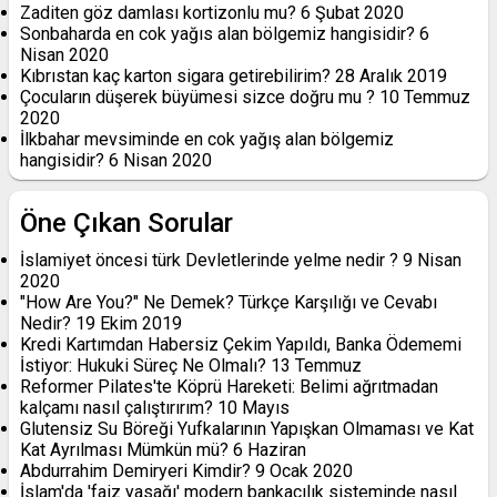
Zaditen göz damlası kortizonlu mu?
6 Şubat 2020
Sonbaharda en cok yağıs alan bölgemiz hangisidir?
6
Nisan 2020
Kıbrıstan kaç karton sigara getirebilirim?
28 Aralık 2019
Çocuların düşerek büyümesi sizce doğru mu ?
10 Temmuz
2020
İlkbahar mevsiminde en cok yağış alan bölgemiz
hangisidir?
6 Nisan 2020
Öne Çıkan Sorular
İslamiyet öncesi türk Devletlerinde yelme nedir ?
9 Nisan
2020
"How Are You?" Ne Demek? Türkçe Karşılığı ve Cevabı
Nedir?
19 Ekim 2019
Kredi Kartımdan Habersiz Çekim Yapıldı, Banka Ödememi
İstiyor: Hukuki Süreç Ne Olmalı?
13 Temmuz
Reformer Pilates'te Köprü Hareketi: Belimi ağrıtmadan
kalçamı nasıl çalıştırırım?
10 Mayıs
Glutensiz Su Böreği Yufkalarının Yapışkan Olmaması ve Kat
Kat Ayrılması Mümkün mü?
6 Haziran
Abdurrahim Demiryeri Kimdir?
9 Ocak 2020
İslam'da 'faiz yasağı' modern bankacılık sisteminde nasıl