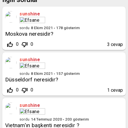
sunshine
sordu
8 Ekim 2021
178
gösterim
Moskova neresidir?
thumb_up_off_alt
thumb_down_off_alt
0
0
3
cevap
sunshine
sordu
8 Ekim 2021
157
gösterim
Düsseldorf neresidir?
thumb_up_off_alt
thumb_down_off_alt
0
0
1
cevap
sunshine
sordu
14 Temmuz 2020
203
gösterim
Vietnam'ın başkenti neresidir ?