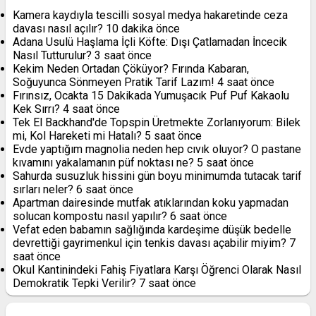
Kamera kaydıyla tescilli sosyal medya hakaretinde ceza
davası nasıl açılır?
10 dakika önce
Adana Usulü Haşlama İçli Köfte: Dışı Çatlamadan İncecik
Nasıl Tutturulur?
3 saat önce
Kekim Neden Ortadan Çöküyor? Fırında Kabaran,
Soğuyunca Sönmeyen Pratik Tarif Lazım!
4 saat önce
Fırınsız, Ocakta 15 Dakikada Yumuşacık Puf Puf Kakaolu
Kek Sırrı?
4 saat önce
Tek El Backhand'de Topspin Üretmekte Zorlanıyorum: Bilek
mi, Kol Hareketi mi Hatalı?
5 saat önce
Evde yaptığım magnolia neden hep cıvık oluyor? O pastane
kıvamını yakalamanın püf noktası ne?
5 saat önce
Sahurda susuzluk hissini gün boyu minimumda tutacak tarif
sırları neler?
6 saat önce
Apartman dairesinde mutfak atıklarından koku yapmadan
solucan kompostu nasıl yapılır?
6 saat önce
Vefat eden babamın sağlığında kardeşime düşük bedelle
devrettiği gayrimenkul için tenkis davası açabilir miyim?
7
saat önce
Okul Kantinindeki Fahiş Fiyatlara Karşı Öğrenci Olarak Nasıl
Demokratik Tepki Verilir?
7 saat önce