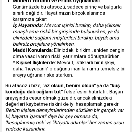
Modern Yorumu ve Pratik Uygulaması:
Günümüzde bu atasözü, sadece pirinç ve bulgurla
sınırlı değildir. Hayatımızın birçok alanında
karşımıza çıkar:
İş Hayatında:
Mevcut işinizi bırakıp, daha yüksek
maaşlı ama riskli bir girişimde bulunurken; ya da
elinizdeki sağlam müşterileri bırakıp, büyük ama
belirsiz projelere yönelirken.
Maddi Konularda:
Elinizdeki birikimi, aniden zengin
olma vaadi veren riskli yatırımlara dönüştürürken.
*
Kişisel İlişkilerde:
Mevcut, istikrarlı bir ilişkiyi,
daha "heyecanlı" olduğuna inanılan ama temelsiz bir
arayış uğruna riske atarken.
Bu atasözü bize,
"az olsun, benim olsun"
ya da
"kuş
konduğu dalı sağlam tut"
felsefesini hatırlatır. Başarı
arayışında cesur olmak güzeldir, ancak elinizdeki
değerleri kaybetme riskini de iyi hesaplamak gerekir.
Benim kişisel deneyimlerimden süzülen bir gerçek var
ki, hayatta 'garanti' diye bir şey olmasa da,
'hesaplanmış risk' ve 'ihtiyatlı adımlar' her zaman uzun
vadede kazandırır.