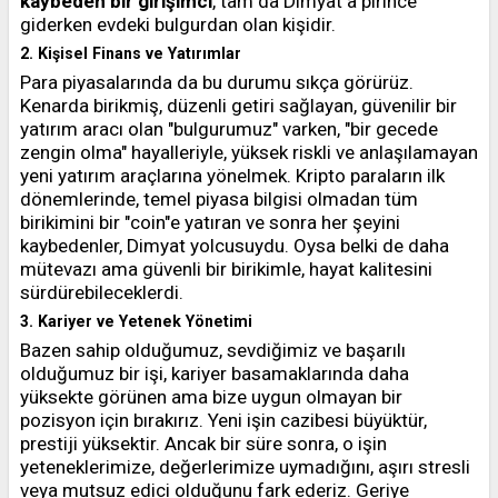
kaybeden bir girişimci
, tam da Dimyat'a pirince
giderken evdeki bulgurdan olan kişidir.
2. Kişisel Finans ve Yatırımlar
Para piyasalarında da bu durumu sıkça görürüz.
Kenarda birikmiş, düzenli getiri sağlayan, güvenilir bir
yatırım aracı olan "bulgurumuz" varken, "bir gecede
zengin olma" hayalleriyle, yüksek riskli ve anlaşılamayan
yeni yatırım araçlarına yönelmek. Kripto paraların ilk
dönemlerinde, temel piyasa bilgisi olmadan tüm
birikimini bir "coin"e yatıran ve sonra her şeyini
kaybedenler, Dimyat yolcusuydu. Oysa belki de daha
mütevazı ama güvenli bir birikimle, hayat kalitesini
sürdürebileceklerdi.
3. Kariyer ve Yetenek Yönetimi
Bazen sahip olduğumuz, sevdiğimiz ve başarılı
olduğumuz bir işi, kariyer basamaklarında daha
yüksekte görünen ama bize uygun olmayan bir
pozisyon için bırakırız. Yeni işin cazibesi büyüktür,
prestiji yüksektir. Ancak bir süre sonra, o işin
yeteneklerimize, değerlerimize uymadığını, aşırı stresli
veya mutsuz edici olduğunu fark ederiz. Geriye