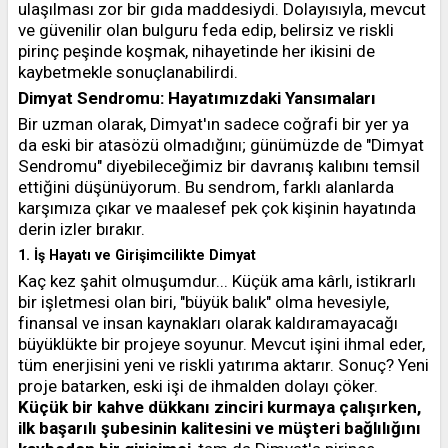
ulaşılması zor bir gıda maddesiydi. Dolayısıyla, mevcut
ve güvenilir olan bulguru feda edip, belirsiz ve riskli
pirinç peşinde koşmak, nihayetinde her ikisini de
kaybetmekle sonuçlanabilirdi.
Dimyat Sendromu: Hayatımızdaki Yansımaları
Bir uzman olarak, Dimyat'ın sadece coğrafi bir yer ya
da eski bir atasözü olmadığını; günümüzde de "Dimyat
Sendromu" diyebileceğimiz bir davranış kalıbını temsil
ettiğini düşünüyorum. Bu sendrom, farklı alanlarda
karşımıza çıkar ve maalesef pek çok kişinin hayatında
derin izler bırakır.
1. İş Hayatı ve Girişimcilikte Dimyat
Kaç kez şahit olmuşumdur... Küçük ama kârlı, istikrarlı
bir işletmesi olan biri, "büyük balık" olma hevesiyle,
finansal ve insan kaynakları olarak kaldıramayacağı
büyüklükte bir projeye soyunur. Mevcut işini ihmal eder,
tüm enerjisini yeni ve riskli yatırıma aktarır. Sonuç? Yeni
proje batarken, eski işi de ihmalden dolayı çöker.
Küçük bir kahve dükkanı zinciri kurmaya çalışırken,
ilk başarılı şubesinin kalitesini ve müşteri bağlılığını