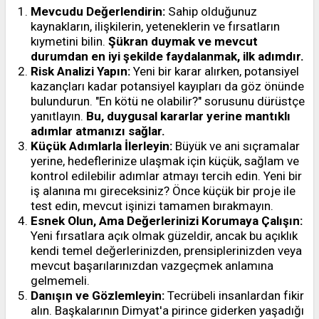
Mevcudu Değerlendirin:
Sahip olduğunuz
kaynakların, ilişkilerin, yeteneklerin ve fırsatların
kıymetini bilin.
Şükran duymak ve mevcut
durumdan en iyi şekilde faydalanmak, ilk adımdır.
Risk Analizi Yapın:
Yeni bir karar alırken, potansiyel
kazançları kadar potansiyel kayıpları da göz önünde
bulundurun. "En kötü ne olabilir?" sorusunu dürüstçe
yanıtlayın.
Bu, duygusal kararlar yerine mantıklı
adımlar atmanızı sağlar.
Küçük Adımlarla İlerleyin:
Büyük ve ani sıçramalar
yerine, hedeflerinize ulaşmak için küçük, sağlam ve
kontrol edilebilir adımlar atmayı tercih edin. Yeni bir
iş alanına mı gireceksiniz? Önce küçük bir proje ile
test edin, mevcut işinizi tamamen bırakmayın.
Esnek Olun, Ama Değerlerinizi Korumaya Çalışın:
Yeni fırsatlara açık olmak güzeldir, ancak bu açıklık
kendi temel değerlerinizden, prensiplerinizden veya
mevcut başarılarınızdan vazgeçmek anlamına
gelmemeli.
Danışın ve Gözlemleyin:
Tecrübeli insanlardan fikir
alın. Başkalarının Dimyat'a pirince giderken yaşadığı