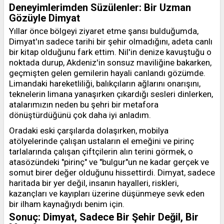
Deneyimlerimden Süzülenler: Bir Uzman
Gözüyle Dimyat
Yıllar önce bölgeyi ziyaret etme şansı bulduğumda,
Dimyat'ın sadece tarihi bir şehir olmadığını, adeta canlı
bir kitap olduğunu fark ettim. Nil'in denize kavuştuğu o
noktada durup, Akdeniz'in sonsuz maviliğine bakarken,
geçmişten gelen gemilerin hayali canlandı gözümde.
Limandaki hareketliliği, balıkçıların ağlarını onarışını,
teknelerin limana yanaşırken çıkardığı sesleri dinlerken,
atalarımızın neden bu şehri bir metafora
dönüştürdüğünü çok daha iyi anladım.
Oradaki eski çarşılarda dolaşırken, mobilya
atölyelerinde çalışan ustaların el emeğini ve pirinç
tarlalarında çalışan çiftçilerin alın terini görmek, o
atasözündeki "pirinç" ve "bulgur"un ne kadar gerçek ve
somut birer değer olduğunu hissettirdi. Dimyat, sadece
haritada bir yer değil, insanın hayalleri, riskleri,
kazançları ve kayıpları üzerine düşünmeye sevk eden
bir ilham kaynağıydı benim için.
Sonuç: Dimyat, Sadece Bir Şehir Değil, Bir