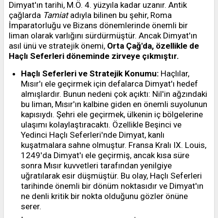
Dimyat'ın tarihi, M.Ö. 4. yüzyıla kadar uzanır. Antik
çağlarda
Tamiat
adıyla bilinen bu şehir, Roma
İmparatorluğu ve Bizans dönemlerinde önemli bir
liman olarak varlığını sürdürmüştür. Ancak Dimyat'ın
asıl ünü ve stratejik önemi,
Orta Çağ'da, özellikle de
Haçlı Seferleri döneminde zirveye çıkmıştır.
Haçlı Seferleri ve Stratejik Konumu:
Haçlılar,
Mısır'ı ele geçirmek için defalarca Dimyat'ı hedef
almışlardır. Bunun nedeni çok açıktı: Nil'in ağzındaki
bu liman, Mısır'ın kalbine giden en önemli suyolunun
kapısıydı. Şehri ele geçirmek, ülkenin iç bölgelerine
ulaşımı kolaylaştıracaktı. Özellikle Beşinci ve
Yedinci Haçlı Seferleri'nde Dimyat, kanlı
kuşatmalara sahne olmuştur. Fransa Kralı IX. Louis,
1249'da Dimyat'ı ele geçirmiş, ancak kısa süre
sonra Mısır kuvvetleri tarafından yenilgiye
uğratılarak esir düşmüştür. Bu olay, Haçlı Seferleri
tarihinde önemli bir dönüm noktasıdır ve Dimyat'ın
ne denli kritik bir nokta olduğunu gözler önüne
serer.