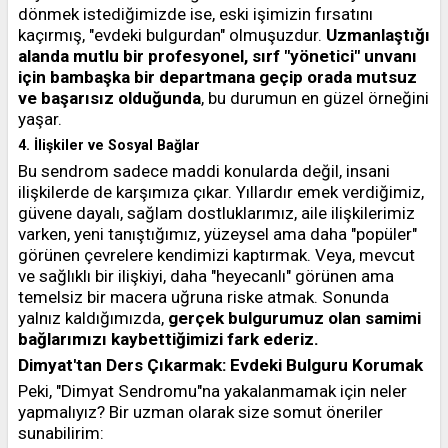
dönmek istediğimizde ise, eski işimizin fırsatını
kaçırmış, "evdeki bulgurdan" olmuşuzdur.
Uzmanlaştığı
alanda mutlu bir profesyonel, sırf "yönetici" unvanı
için bambaşka bir departmana geçip orada mutsuz
ve başarısız olduğunda
, bu durumun en güzel örneğini
yaşar.
4. İlişkiler ve Sosyal Bağlar
Bu sendrom sadece maddi konularda değil, insani
ilişkilerde de karşımıza çıkar. Yıllardır emek verdiğimiz,
güvene dayalı, sağlam dostluklarımız, aile ilişkilerimiz
varken, yeni tanıştığımız, yüzeysel ama daha "popüler"
görünen çevrelere kendimizi kaptırmak. Veya, mevcut
ve sağlıklı bir ilişkiyi, daha "heyecanlı" görünen ama
temelsiz bir macera uğruna riske atmak. Sonunda
yalnız kaldığımızda,
gerçek bulgurumuz olan samimi
bağlarımızı kaybettiğimizi fark ederiz.
Dimyat'tan Ders Çıkarmak: Evdeki Bulguru Korumak
Peki, "Dimyat Sendromu"na yakalanmamak için neler
yapmalıyız? Bir uzman olarak size somut öneriler
sunabilirim: