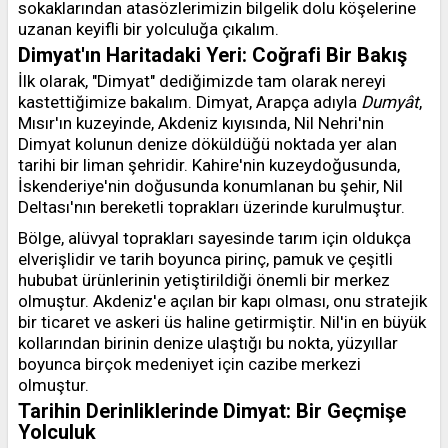
sokaklarından atasözlerimizin bilgelik dolu köşelerine
uzanan keyifli bir yolculuğa çıkalım.
Dimyat'ın Haritadaki Yeri: Coğrafi Bir Bakış
İlk olarak, "Dimyat" dediğimizde tam olarak nereyi
kastettiğimize bakalım. Dimyat, Arapça adıyla
Dumyât
,
Mısır'ın kuzeyinde, Akdeniz kıyısında, Nil Nehri'nin
Dimyat kolunun denize döküldüğü noktada yer alan
tarihi bir liman şehridir. Kahire'nin kuzeydoğusunda,
İskenderiye'nin doğusunda konumlanan bu şehir, Nil
Deltası'nın bereketli toprakları üzerinde kurulmuştur.
Bölge, alüvyal toprakları sayesinde tarım için oldukça
elverişlidir ve tarih boyunca pirinç, pamuk ve çeşitli
hububat ürünlerinin yetiştirildiği önemli bir merkez
olmuştur. Akdeniz'e açılan bir kapı olması, onu stratejik
bir ticaret ve askeri üs haline getirmiştir. Nil'in en büyük
kollarından birinin denize ulaştığı bu nokta, yüzyıllar
boyunca birçok medeniyet için cazibe merkezi
olmuştur.
Tarihin Derinliklerinde Dimyat: Bir Geçmişe
Yolculuk