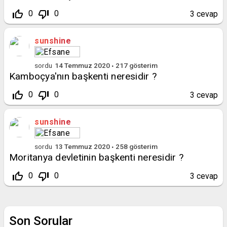
thumb_up_off_alt
thumb_down_off_alt
0
0
3
cevap
sunshine
sordu
14 Temmuz 2020
217
gösterim
Kamboçya'nın başkenti neresidir ?
thumb_up_off_alt
thumb_down_off_alt
0
0
3
cevap
sunshine
sordu
13 Temmuz 2020
258
gösterim
Moritanya devletinin başkenti neresidir ?
thumb_up_off_alt
thumb_down_off_alt
0
0
3
cevap
Son Sorular