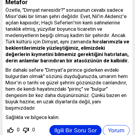
Metafor
Özetle, "Dimyat neresidir?" sorusunun cevabı sadece
Mısır'daki bir liman şehri değildir. Evet, Nil'in Akdeniz'e
açılan kapısıdır; Haçlı Seferleri'nin kanlı sahnelerine
tanıklık etmiş, yüzyıllar boyunca ticaretin ve
medeniyetlerin beşiği olmuş kadim bir şehirdir. Ancak
Türk kültürü için Dimyat, aynı zamanda
hırslarımızla ve
beklentilerimizle yüzleştiğimiz, elimizdeki
değerlerin kıymetini bilmemiz gerektiğini hatırlatan,
derin anlamlar barındıran bir atasözünün de kalbidir.
Bir dahaki sefere "Dimyat'a pirince giderken evdeki
bulgurdan olmak" sözünü duyduğunuzda, umarım hem
Mısır'ın o tarihi ve güzel şehrini gözünüzde canlandırır,
hem de kendi hayatınızdaki "pirinç" ve "bulgur"
dengesini bir kez daha düşünürsünüz. Çünkü bazen en
büyük hazine, en uzak diyarlarda değil, yanı
başımızdadır.
Sağlıkla ve bilgece kalın.
thumb_up_off_alt
thumb_down_off_alt
0
0