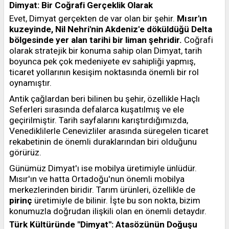
Dimyat: Bir Coğrafi Gerçeklik Olarak
Evet, Dimyat gerçekten de var olan bir şehir.
Mısır'ın
kuzeyinde, Nil Nehri'nin Akdeniz'e döküldüğü Delta
bölgesinde yer alan tarihi bir liman şehridir.
Coğrafi
olarak stratejik bir konuma sahip olan Dimyat, tarih
boyunca pek çok medeniyete ev sahipliği yapmış,
ticaret yollarının kesişim noktasında önemli bir rol
oynamıştır.
Antik çağlardan beri bilinen bu şehir, özellikle Haçlı
Seferleri sırasında defalarca kuşatılmış ve ele
geçirilmiştir. Tarih sayfalarını karıştırdığımızda,
Venediklilerle Cenevizliler arasında süregelen ticaret
rekabetinin de önemli duraklarından biri olduğunu
görürüz.
Günümüz Dimyat'ı ise mobilya üretimiyle ünlüdür.
Mısır'ın ve hatta Ortadoğu'nun önemli mobilya
merkezlerinden biridir. Tarım ürünleri, özellikle de
pirinç
üretimiyle de bilinir. İşte bu son nokta, bizim
konumuzla doğrudan ilişkili olan en önemli detaydır.
Türk Kültüründe "Dimyat": Atasözünün Doğuşu