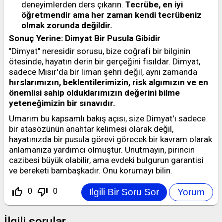
deneyimlerden ders çıkarın.
Tecrübe, en iyi
öğretmendir ama her zaman kendi tecrübeniz
olmak zorunda değildir.
Sonuç Yerine: Dimyat Bir Pusula Gibidir
"Dimyat" neresidir sorusu, bize coğrafi bir bilginin
ötesinde, hayatın derin bir gerçeğini fısıldar. Dimyat,
sadece Mısır'da bir liman şehri değil, aynı zamanda
hırslarımızın, beklentilerimizin, risk algımızın ve en
önemlisi sahip olduklarımızın değerini bilme
yeteneğimizin bir sınavıdır.
Umarım bu kapsamlı bakış açısı, size Dimyat'ı sadece
bir atasözünün anahtar kelimesi olarak değil,
hayatınızda bir pusula görevi görecek bir kavram olarak
anlamanıza yardımcı olmuştur. Unutmayın, pirincin
cazibesi büyük olabilir, ama evdeki bulgurun garantisi
ve bereketi bambaşkadır. Onu korumayı bilin.
thumb_up_off_alt
thumb_down_off_alt
0
0
İlgili sorular