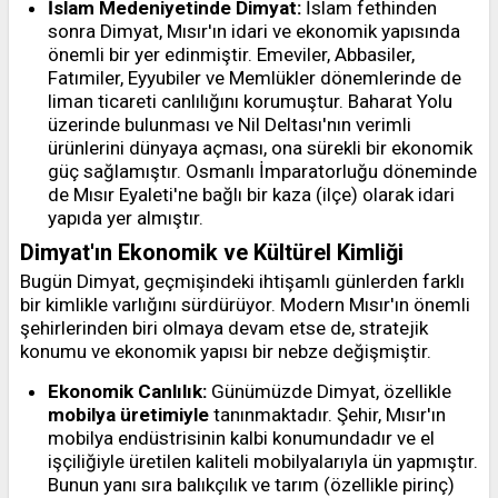
İslam Medeniyetinde Dimyat:
İslam fethinden
sonra Dimyat, Mısır'ın idari ve ekonomik yapısında
önemli bir yer edinmiştir. Emeviler, Abbasiler,
Fatımiler, Eyyubiler ve Memlükler dönemlerinde de
liman ticareti canlılığını korumuştur. Baharat Yolu
üzerinde bulunması ve Nil Deltası'nın verimli
ürünlerini dünyaya açması, ona sürekli bir ekonomik
güç sağlamıştır. Osmanlı İmparatorluğu döneminde
de Mısır Eyaleti'ne bağlı bir kaza (ilçe) olarak idari
yapıda yer almıştır.
Dimyat'ın Ekonomik ve Kültürel Kimliği
Bugün Dimyat, geçmişindeki ihtişamlı günlerden farklı
bir kimlikle varlığını sürdürüyor. Modern Mısır'ın önemli
şehirlerinden biri olmaya devam etse de, stratejik
konumu ve ekonomik yapısı bir nebze değişmiştir.
Ekonomik Canlılık:
Günümüzde Dimyat, özellikle
mobilya üretimiyle
tanınmaktadır. Şehir, Mısır'ın
mobilya endüstrisinin kalbi konumundadır ve el
işçiliğiyle üretilen kaliteli mobilyalarıyla ün yapmıştır.
Bunun yanı sıra balıkçılık ve tarım (özellikle pirinç)