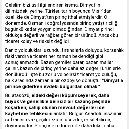
Gelelim bizi asıl ilgilendiren kısma: Dimyat'ın
dilimizdeki yerine. Türkler, tarih boyunca Mısır'dan,
özellikle de Dimyat'tan pirinç ithal etmişlerdir. O
dönemde, Osmanlı coğrafyasında pirinç yetiştiriciliği
bugünkü kadar yaygın olmadığından, Dimyat pirinci
oldukça değerli ve rağbet gören bir üründü. Ancak bu
ticaret kolay ve risksiz değildi.
Deniz yolculukları uzundu, fırtınalarla doluydu, korsanlık
riski vardı ve ticaret her zaman beklendiği gibi
sonuçlanmazdı. Bazen gemiler batar, bazen mallar
çalınır, bazen de pirinç yerine daha az değerli ürünlerle
dönülürdü. İşte bu zorlu ve belirsiz ticaret yolculuğu,
halk arasında zamanla bir özdeyişe dönüştü:
"Dimyat'a
pirince giderken evdeki bulgurdan olmak."
Bu atasözü,
eldeki değeri küçümseyerek, daha
büyük ve genellikle belirsiz bir kazanç peşinde
koşarken, sahip olunan mevcut değerleri de
kaybetme tehlikesini
anlatır. Bulgur, Anadolu insanının
sofrasının vazgeçilmezidir; ucuzdur, erişilebilirdir,
doyurucudur. Pirinç ise o dönemde daha lüks, daha