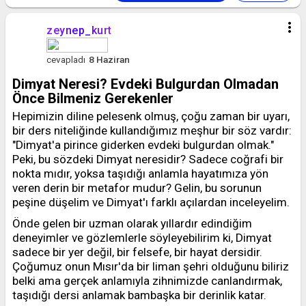
more_vert
zeynep_kurt
cevapladı
8 Haziran
Dimyat Neresi? Evdeki Bulgurdan Olmadan
Önce Bilmeniz Gerekenler
Hepimizin diline pelesenk olmuş, çoğu zaman bir uyarı,
bir ders niteliğinde kullandığımız meşhur bir söz vardır:
"Dimyat'a pirince giderken evdeki bulgurdan olmak."
Peki, bu sözdeki Dimyat neresidir? Sadece coğrafi bir
nokta mıdır, yoksa taşıdığı anlamla hayatımıza yön
veren derin bir metafor mudur? Gelin, bu sorunun
peşine düşelim ve Dimyat'ı farklı açılardan inceleyelim.
Önde gelen bir uzman olarak yıllardır edindiğim
deneyimler ve gözlemlerle söyleyebilirim ki, Dimyat
sadece bir yer değil, bir felsefe, bir hayat dersidir.
Çoğumuz onun Mısır'da bir liman şehri olduğunu biliriz
belki ama gerçek anlamıyla zihnimizde canlandırmak,
taşıdığı dersi anlamak bambaşka bir derinlik katar.