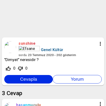
more_vert
sunshine
Genel Kültür
sordu
23 Temmuz 2020
202
gösterim
"Dimyat" neresidir ?
thumb_up_off_alt
thumb_down_off_alt
0
0
3
Cevap
more_vert
hasanmuculu