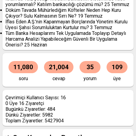
yorumlanmalı? Katılım bankacılığı çözümü mü?
25 Temmuz
Döküm Tavada Mühürlediğim Köfteler Neden Hep Kuru
Çıkıyor? Sulu Kalmasının Sırrı Ne?
19 Temmuz
İflas Eden A.Ş.'nin Kapanmayan Borçlarında Yönetim Kurulu
Üyesi Şahsi Sorumluluktan Kurtulur mu?
3 Temmuz
Tüm Banka Hesaplarımı Tek Uygulamada Toplayıp Detaylı
Harcama Analizi Yapabileceğim Güvenli Bir Uygulama
Önerisi?
25 Haziran
11,080
21,004
35
109
soru
cevap
yorum
üye
Çevrimiçi Kullanıcı Sayısı:
16
0
Üye
16
Ziyaretçi
Bugünkü Ziyaretler:
484
Dünkü Ziyaretler:
5982
Toplam Ziyaretler:
5427904