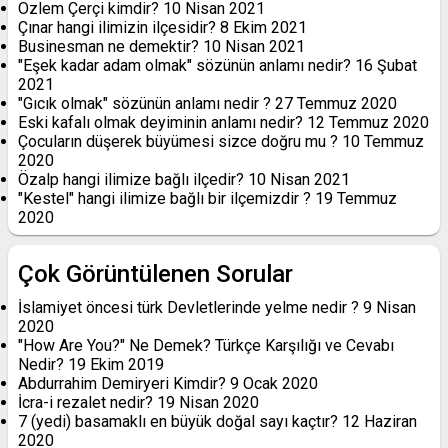
Özlem Çerçi kimdir?
10 Nisan 2021
Çınar hangi ilimizin ilçesidir?
8 Ekim 2021
Businesman ne demektir?
10 Nisan 2021
"Eşek kadar adam olmak" sözünün anlamı nedir?
16 Şubat
2021
"Gıcık olmak" sözünün anlamı nedir ?
27 Temmuz 2020
Eski kafalı olmak deyiminin anlamı nedir?
12 Temmuz 2020
Çocuların düşerek büyümesi sizce doğru mu ?
10 Temmuz
2020
Özalp hangi ilimize bağlı ilçedir?
10 Nisan 2021
"Kestel" hangi ilimize bağlı bir ilçemizdir ?
19 Temmuz
2020
Çok Görüntülenen Sorular
İslamiyet öncesi türk Devletlerinde yelme nedir ?
9 Nisan
2020
"How Are You?" Ne Demek? Türkçe Karşılığı ve Cevabı
Nedir?
19 Ekim 2019
Abdurrahim Demiryeri Kimdir?
9 Ocak 2020
İcra-i rezalet nedir?
19 Nisan 2020
7 (yedi) basamaklı en büyük doğal sayı kaçtır?
12 Haziran
2020