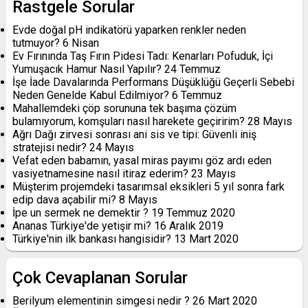
Rastgele Sorular
Evde doğal pH indikatörü yaparken renkler neden
tutmuyor?
6 Nisan
Ev Fırınında Taş Fırın Pidesi Tadı: Kenarları Pofuduk, İçi
Yumuşacık Hamur Nasıl Yapılır?
24 Temmuz
İşe İade Davalarında Performans Düşüklüğü Geçerli Sebebi
Neden Genelde Kabul Edilmiyor?
6 Temmuz
Mahallemdeki çöp sorununa tek başıma çözüm
bulamıyorum, komşuları nasıl harekete geçiririm?
28 Mayıs
Ağrı Dağı zirvesi sonrası ani sis ve tipi: Güvenli iniş
stratejisi nedir?
24 Mayıs
Vefat eden babamın, yasal miras payımı göz ardı eden
vasiyetnamesine nasıl itiraz ederim?
23 Mayıs
Müşterim projemdeki tasarımsal eksikleri 5 yıl sonra fark
edip dava açabilir mi?
8 Mayıs
İpe un sermek ne demektir ?
19 Temmuz 2020
Ananas Türkiye'de yetişir mi?
16 Aralık 2019
Türkiye'nin ilk bankası hangisidir?
13 Mart 2020
Çok Cevaplanan Sorular
Berilyum elementinin simgesi nedir ?
26 Mart 2020