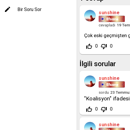
Bir Soru Sor
sunshine
cevapladı
19 Te
Çok eski geçmişten g
thumb_up_off_alt
thumb_down_off_alt
0
0
İlgili sorular
sunshine
sordu
23 Temmu
"Koalisyon" ifadesi
thumb_up_off_alt
thumb_down_off_alt
0
0
sunshine