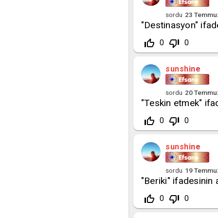
sordu
23 Temmu
"Destinasyon" ifad
thumb_up_off_alt
thumb_down_off_alt
0
0
sunshine
sordu
20 Temmu
"Teskin etmek" ifa
thumb_up_off_alt
thumb_down_off_alt
0
0
sunshine
sordu
19 Temmu
"Beriki" ifadesinin
thumb_up_off_alt
thumb_down_off_alt
0
0