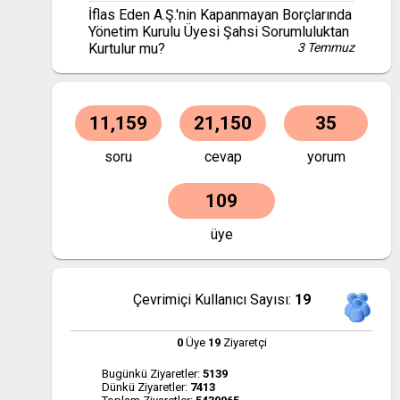
İflas Eden A.Ş.'nin Kapanmayan Borçlarında
Yönetim Kurulu Üyesi Şahsi Sorumluluktan
Kurtulur mu?
3 Temmuz
11,159
21,150
35
soru
cevap
yorum
109
üye
Çevrimiçi Kullanıcı Sayısı:
19
0
Üye
19
Ziyaretçi
Bugünkü Ziyaretler:
5139
Dünkü Ziyaretler:
7413