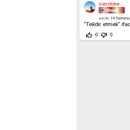
sunshine
sordu
19 Temmu
"Tekdir etmek" ifa
thumb_up_off_alt
thumb_down_off_alt
0
0