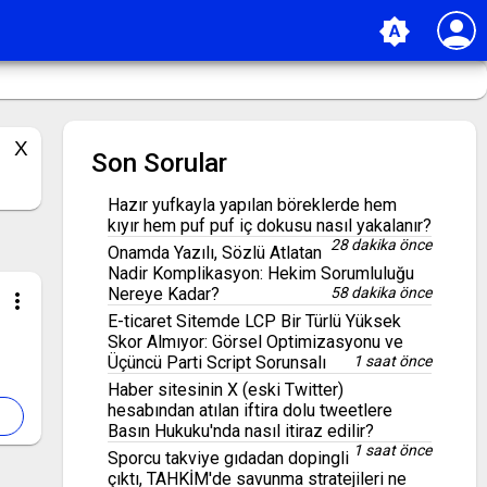
person
brightness_auto
Son Sorular
Hazır yufkayla yapılan böreklerde hem
kıyır hem puf puf iç dokusu nasıl yakalanır?
28 dakika önce
Onamda Yazılı, Sözlü Atlatan
Nadir Komplikasyon: Hekim Sorumluluğu
Nereye Kadar?
58 dakika önce
more_vert
E-ticaret Sitemde LCP Bir Türlü Yüksek
Skor Almıyor: Görsel Optimizasyonu ve
Üçüncü Parti Script Sorunsalı
1 saat önce
Haber sitesinin X (eski Twitter)
hesabından atılan iftira dolu tweetlere
Basın Hukuku'nda nasıl itiraz edilir?
1 saat önce
Sporcu takviye gıdadan dopingli
çıktı, TAHKİM'de savunma stratejileri ne