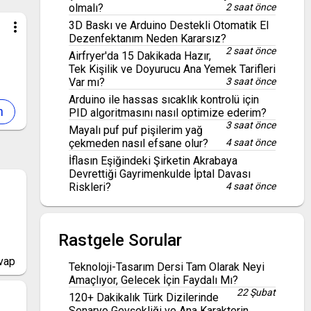
olmalı?
2 saat önce
3D Baskı ve Arduino Destekli Otomatik El
more_vert
Dezenfektanım Neden Kararsız?
2 saat önce
Airfryer'da 15 Dakikada Hazır,
Tek Kişilik ve Doyurucu Ana Yemek Tarifleri
Var mı?
3 saat önce
Arduino ile hassas sıcaklık kontrolü için
PID algoritmasını nasıl optimize ederim?
3 saat önce
Mayalı puf puf pişilerim yağ
çekmeden nasıl efsane olur?
4 saat önce
İflasın Eşiğindeki Şirketin Akrabaya
Devrettiği Gayrimenkulde İptal Davası
Riskleri?
4 saat önce
Rastgele Sorular
vap
Teknoloji-Tasarım Dersi Tam Olarak Neyi
Amaçlıyor, Gelecek İçin Faydalı Mı?
22 Şubat
120+ Dakikalık Türk Dizilerinde
Senaryo Gevşekliği ve Ana Karakterin