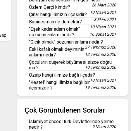
26 Mart 2020
Özlem Çerçi kimdir?
10 Nisan 2021
Çınar hangi ilimizin ilçesidir?
8 Ekim 2021
Businesman ne demektir?
10 Nisan 2021
"Eşek kadar adam olmak"
sözünün anlamı nedir?
16 Şubat 2021
vap
"Gıcık olmak" sözünün anlamı nedir ?
27 Temmuz 2020
Eski kafalı olmak deyiminin
anlamı nedir?
12 Temmuz 2020
Çocuların düşerek büyümesi sizce doğru
mu ?
10 Temmuz 2020
Özalp hangi ilimize bağlı ilçedir?
10 Nisan 2021
"Kestel" hangi ilimize bağlı bir
ilçemizdir ?
19 Temmuz 2020
Çok Görüntülenen Sorular
İslamiyet öncesi türk Devletlerinde yelme
nedir ?
9 Nisan 2020