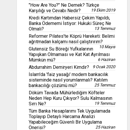
"How Are You?" Ne Demek? Türkçe
Karşılığı ve Cevabı Nedir?
19 Ekim 2019
Kredi Kartımdan Habersiz Çekim Yapıldı,
Banka Ödememi İstiyor: Hukuki Süreç Ne
Olmalı?
13 Temmuz
Reformer Pilates'te Köprü Hareketi: Belimi
ağrıtmadan kalçamı nasıl çalıştırırım?
10 Mayıs
Glutensiz Su Böreği Yufkalarının
Yapışkan Olmaması ve Kat Kat Ayrılması
Mümkün mü?
6 Haziran
Abdurrahim Demiryeri Kimdir?
9 Ocak 2020
İslam'da 'faiz yasağı' modern bankacılık
sisteminde nasıl yorumlanmalı? Katılım
bankacılığı çözümü mü?
25 Temmuz
Döküm Tavada Mühürlediğim Köfteler
Neden Hep Kuru Çıkıyor? Sulu Kalmasının
Sırrı Ne?
19 Temmuz
Tüm Banka Hesaplarımı Tek Uygulamada
Toplayıp Detaylı Harcama Analizi
Yapabileceğim Güvenli Bir Uygulama
Önerisi?
25 Haziran