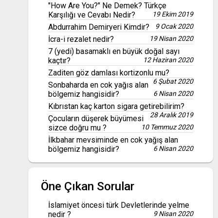
"How Are You?" Ne Demek? Türkçe
Karşılığı ve Cevabı Nedir?
19 Ekim 2019
Abdurrahim Demiryeri Kimdir?
9 Ocak 2020
İcra-i rezalet nedir?
19 Nisan 2020
7 (yedi) basamaklı en büyük doğal sayı
kaçtır?
12 Haziran 2020
Zaditen göz damlası kortizonlu mu?
6 Şubat 2020
Sonbaharda en cok yağıs alan
bölgemiz hangisidir?
6 Nisan 2020
Kıbrıstan kaç karton sigara getirebilirim?
28 Aralık 2019
Çocuların düşerek büyümesi
sizce doğru mu ?
10 Temmuz 2020
İlkbahar mevsiminde en cok yağış alan
bölgemiz hangisidir?
6 Nisan 2020
Öne Çıkan Sorular
İslamiyet öncesi türk Devletlerinde yelme
nedir ?
9 Nisan 2020