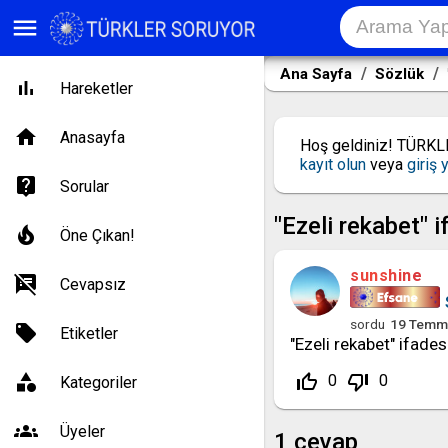
menu
Ana Sayfa
Sözlük
Hareketler
Anasayfa
Hoş geldiniz! TÜRK
kayıt olun
veya
giriş 
Sorular
"Ezeli rekabet" 
Öne Çıkan!
sunshine
Cevapsız
sordu
19 Temm
Etiketler
"Ezeli rekabet" ifades
thumb_up_off_alt
thumb_down_off_alt
0
0
Kategoriler
Üyeler
1
cevap