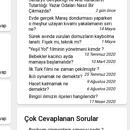
Tutarlılığı: Yazar Odaları Nasıl Bir
Çıkmazda?
2 gün önce
Evde gerçek Maraş dondurması yaparken
o meşhur uzayan kıvamı yakalamanın sırrı
vap
ne?
14 Mayıs
Sürek avında vurulan domuzların kaybolma
laneti: Fişek mi, teknik mi?
1 Mayıs
"Yeşil Yol" filminin yönetmeni kimdir ?
10 Temmuz 2020
Bebekler kacincı ayda
mamaya başlamalıdır?
10 Mart 2020
İlk Türk filmi ne zaman çekilmiştir ?
vap
25 Temmuz 2020
İkili oynamak ne demektir?
9 Ağustos 2020
Hacet kalmamak ne
demektir?
6 Ağustos 2020
Bingöl ilimizin ilçeleri hangileridir?
17 Nisan 2020
Çok Cevaplanan Sorular
vap
Berilyum elementinin simgesi nedir ?