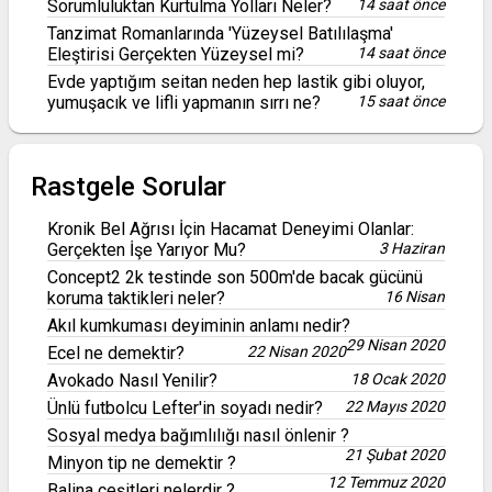
Sorumluluktan Kurtulma Yolları Neler?
14 saat önce
Tanzimat Romanlarında 'Yüzeysel Batılılaşma'
Eleştirisi Gerçekten Yüzeysel mi?
14 saat önce
Evde yaptığım seitan neden hep lastik gibi oluyor,
yumuşacık ve lifli yapmanın sırrı ne?
15 saat önce
Rastgele Sorular
Kronik Bel Ağrısı İçin Hacamat Deneyimi Olanlar:
Gerçekten İşe Yarıyor Mu?
3 Haziran
Concept2 2k testinde son 500m'de bacak gücünü
koruma taktikleri neler?
16 Nisan
Akıl kumkuması deyiminin anlamı nedir?
29 Nisan 2020
Ecel ne demektir?
22 Nisan 2020
Avokado Nasıl Yenilir?
18 Ocak 2020
Ünlü futbolcu Lefter'in soyadı nedir?
22 Mayıs 2020
Sosyal medya bağımlılığı nasıl önlenir ?
21 Şubat 2020
Minyon tip ne demektir ?
12 Temmuz 2020
Balina çeşitleri nelerdir ?