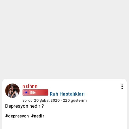
more_vert
nslhnn
Ruh Hastalıkları
sordu
20 Şubat 2020
220
gösterim
Depresyon nedir ?
depresyon
nedir