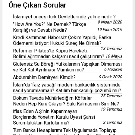
Öne Çıkan Sorular
İslamiyet öncesi türk Devletlerinde yelme nedir ?
9 Nisan 2020
"How Are You?" Ne Demek? Türkçe
Karşılığı ve Cevabı Nedir?
19 Ekim 2019
Kredi Kartımdan Habersiz Çekim Yapıldı, Banka
Ödememi İstiyor: Hukuki Süreç Ne Olmalı?
13 Temmuz
Reformer Pilates'te Köprü Hareketi:
Belimi ağrıtmadan kalçamı nasıl çalıştırırım?
10 Mayıs
Glutensiz Su Böreği Yufkalarının Yapışkan Olmaması
ve Kat Kat Ayrılması Mümkün mü?
6 Haziran
Abdurrahim Demiryeri Kimdir?
9 Ocak 2020
İslam'da 'faiz yasağı' modern bankacılık sisteminde
nasıl yorumlanmalı? Katılım bankacılığı çözümü mü?
25 Temmuz
Döküm Tavada Mühürlediğim Köfteler
Neden Hep Kuru Çıkıyor? Sulu Kalmasının Sırrı Ne?
19 Temmuz
İflas Eden A.Ş.'nin Kapanmayan
Borçlarında Yönetim Kurulu Üyesi Şahsi
Sorumluluktan Kurtulur mu?
3 Temmuz
Tüm Banka Hesaplarımı Tek Uygulamada Toplayıp