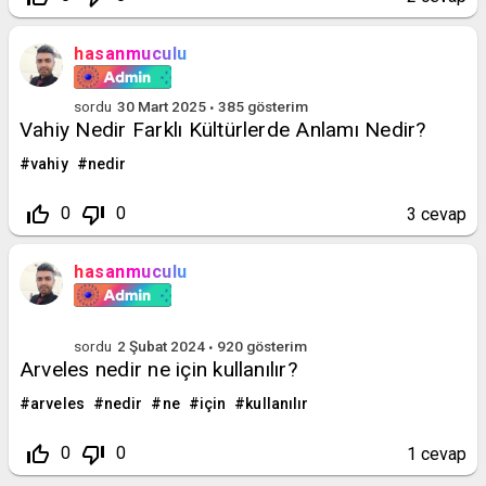
hasanmuculu
sordu
30 Mart 2025
385
gösterim
Vahiy Nedir Farklı Kültürlerde Anlamı Nedir?
vahiy
nedir
thumb_up_off_alt
thumb_down_off_alt
0
0
3
cevap
hasanmuculu
sordu
2 Şubat 2024
920
gösterim
Arveles nedir ne için kullanılır?
arveles
nedir
ne
için
kullanılır
thumb_up_off_alt
thumb_down_off_alt
0
0
1
cevap