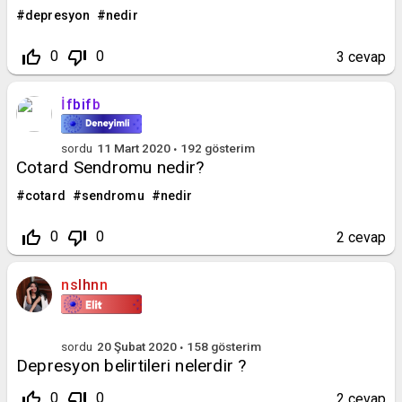
depresyon
nedir
thumb_up_off_alt
thumb_down_off_alt
0
0
3
cevap
İfbifb
sordu
11 Mart 2020
192
gösterim
Cotard Sendromu nedir?
cotard
sendromu
nedir
thumb_up_off_alt
thumb_down_off_alt
0
0
2
cevap
nslhnn
sordu
20 Şubat 2020
158
gösterim
Depresyon belirtileri nelerdir ?
thumb_up_off_alt
thumb_down_off_alt
0
0
2
cevap