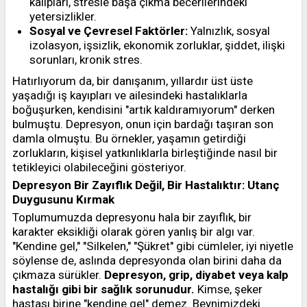
kalıpları, stresle başa çıkma becerilerindeki
yetersizlikler.
Sosyal ve Çevresel Faktörler:
Yalnızlık, sosyal
izolasyon, işsizlik, ekonomik zorluklar, şiddet, ilişki
sorunları, kronik stres.
Hatırlıyorum da, bir danışanım, yıllardır üst üste
yaşadığı iş kayıpları ve ailesindeki hastalıklarla
boğuşurken, kendisini "artık kaldıramıyorum" derken
bulmuştu. Depresyon, onun için bardağı taşıran son
damla olmuştu. Bu örnekler, yaşamın getirdiği
zorlukların, kişisel yatkınlıklarla birleştiğinde nasıl bir
tetikleyici olabileceğini gösteriyor.
Depresyon Bir Zayıflık Değil, Bir Hastalıktır: Utanç
Duygusunu Kırmak
Toplumumuzda depresyonu hala bir zayıflık, bir
karakter eksikliği olarak gören yanlış bir algı var.
"Kendine gel," "Silkelen," "Şükret" gibi cümleler, iyi niyetle
söylense de, aslında depresyonda olan birini daha da
çıkmaza sürükler.
Depresyon, grip, diyabet veya kalp
hastalığı gibi bir sağlık sorunudur.
Kimse, şeker
hastası birine "kendine gel" demez. Beynimizdeki