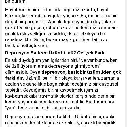
bir durum.
Hayatımızın bir noktasında hepimiz üzüntü, hayal
kırıklığı, keder gibi duygular yaşarız. Bu, insan olmanın
doğal bir parçasıdır. Ancak depresyon, bu duyguların
çok ötesine geçen, ruhumuzu ve bedenimizi esir alan,
günlük işlevselliğimizi ciddi şekilde etkileyen bir
rahatsızlıktır. Gelin, bu karmaşık görünen tabloyu
birlikte netleştirelim.
Depresyon Sadece Üzüntü mü? Gerçek Fark
En sık duyduğum yanılgılardan biri, "Ne var bunda, ben
de üzülüyorum ama depresyona girmiyorum"
cümlesidir. Oysa
depresyon, basit bir üzüntüden çok
farklıdır.
Üzüntü, belirli bir olaya karşı verilen, zamanla
azalan ve genellikle başa çıkabileceğimiz bir duygusal
tepkidir. Sevdiğimiz birini kaybetmek, işimizi
kaybetmek gibi travmatik olaylar karşısında derin bir
keder yaşamak son derece normaldir. Bu durumlara
"yas" deriz ve belirli bir süreci vardır.
Depresyonda ise durum farklıdır. Üzüntü hissi, sanki
ruhunuzun derinliklerine kök salmış, sürekli bir ağırlık