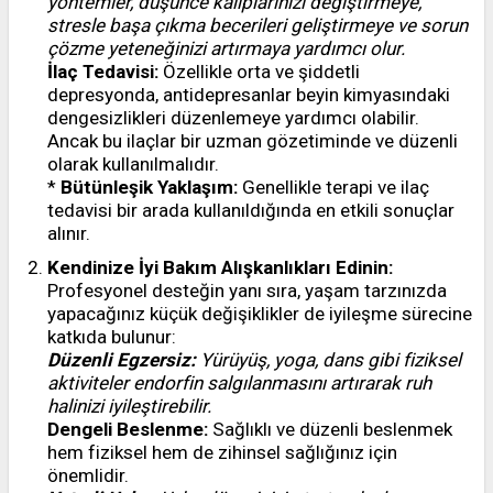
yöntemler, düşünce kalıplarınızı değiştirmeye,
stresle başa çıkma becerileri geliştirmeye ve sorun
çözme yeteneğinizi artırmaya yardımcı olur.
İlaç Tedavisi:
Özellikle orta ve şiddetli
depresyonda, antidepresanlar beyin kimyasındaki
dengesizlikleri düzenlemeye yardımcı olabilir.
Ancak bu ilaçlar bir uzman gözetiminde ve düzenli
olarak kullanılmalıdır.
*
Bütünleşik Yaklaşım:
Genellikle terapi ve ilaç
tedavisi bir arada kullanıldığında en etkili sonuçlar
alınır.
Kendinize İyi Bakım Alışkanlıkları Edinin:
Profesyonel desteğin yanı sıra, yaşam tarzınızda
yapacağınız küçük değişiklikler de iyileşme sürecine
katkıda bulunur:
Düzenli Egzersiz:
Yürüyüş, yoga, dans gibi fiziksel
aktiviteler endorfin salgılanmasını artırarak ruh
halinizi iyileştirebilir.
Dengeli Beslenme:
Sağlıklı ve düzenli beslenmek
hem fiziksel hem de zihinsel sağlığınız için
önemlidir.