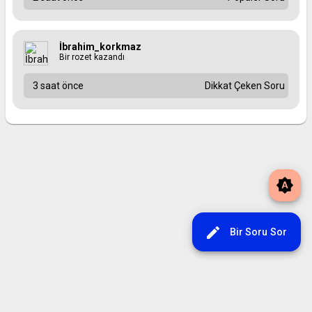
İbrahim_korkmaz
Bir rozet kazandı
3 saat önce
Dikkat Çeken Soru
brightness_auto
edit
Bir Soru Sor