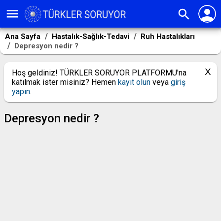
person
menu
search
Ana Sayfa
Hastalık-Sağlık-Tedavi
Ruh Hastalıkları
Depresyon nedir ?
Hoş geldiniz! TÜRKLER SORUYOR PLATFORMU'na
katılmak ister misiniz? Hemen
kayıt olun
veya
giriş
yapın
.
Depresyon nedir ?