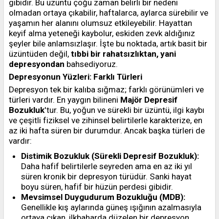
gibidir. Bu üzüntü çoğu zaman belirli bir nedeni
olmadan ortaya çıkabilir, haftalarca, aylarca sürebilir ve
yaşamın her alanını olumsuz etkileyebilir. Hayattan
keyif alma yeteneği kaybolur, eskiden zevk aldığınız
şeyler bile anlamsızlaşır. İşte bu noktada, artık basit bir
üzüntüden değil,
tıbbi bir rahatsızlıktan, yani
depresyondan
bahsediyoruz.
Depresyonun Yüzleri: Farklı Türleri
Depresyon tek bir kalıba sığmaz; farklı görünümleri ve
türleri vardır. En yaygın bilineni
Majör Depresif
Bozukluk
'tur. Bu, yoğun ve sürekli bir üzüntü, ilgi kaybı
ve çeşitli fiziksel ve zihinsel belirtilerle karakterize, en
az iki hafta süren bir durumdur. Ancak başka türleri de
vardır:
Distimik Bozukluk (Sürekli Depresif Bozukluk):
Daha hafif belirtilerle seyreden ama en az iki yıl
süren kronik bir depresyon türüdür. Sanki hayat
boyu süren, hafif bir hüzün perdesi gibidir.
Mevsimsel Duygudurum Bozukluğu (MDB):
Genellikle kış aylarında güneş ışığının azalmasıyla
ortaya çıkan, ilkbaharda düzelen bir depresyon