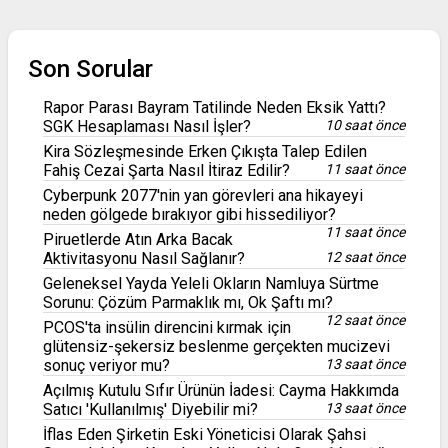
Son Sorular
Rapor Parası Bayram Tatilinde Neden Eksik Yattı?
SGK Hesaplaması Nasıl İşler?
10 saat önce
Kira Sözleşmesinde Erken Çıkışta Talep Edilen
Fahiş Cezai Şarta Nasıl İtiraz Edilir?
11 saat önce
Cyberpunk 2077'nin yan görevleri ana hikayeyi
neden gölgede bırakıyor gibi hissediliyor?
11 saat önce
Piruetlerde Atın Arka Bacak
Aktivitasyonu Nasıl Sağlanır?
12 saat önce
Geleneksel Yayda Yeleli Okların Namluya Sürtme
Sorunu: Çözüm Parmaklık mı, Ok Şaftı mı?
12 saat önce
PCOS'ta insülin direncini kırmak için
glütensiz-şekersiz beslenme gerçekten mucizevi
sonuç veriyor mu?
13 saat önce
Açılmış Kutulu Sıfır Ürünün İadesi: Cayma Hakkımda
Satıcı 'Kullanılmış' Diyebilir mi?
13 saat önce
İflas Eden Şirketin Eski Yöneticisi Olarak Şahsi