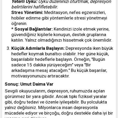
Yeterli Uyku:
Uyku düzeninizi oturtmak, depresyon
belirtilerini hafifletebilir.
Stres Yönetimi:
Meditasyon, nefes egzersizleri,
hobiler edinme gibi yöntemlerle stresi yönetmeyi
öğrenin.
*
Sosyal Bağlantılar:
Kendinizi izole etmek yerine,
güvendiğiniz kişilerle konuşun, destek gruplarına
katılın. Yalnız olmadığınızı hissetmek çok önemlidir.
Küçük Adımlarla Başlayın:
Depresyonda iken büyük
hedefler koymak bunaltıcı olabilir. Her güne küçük,
başarılabilir hedeflerle başlayın. Örneğin, "Bugün
sadece 15 dakika yürüyeceğim" veya "Bir
arkadaşıma mesaj atacağım." Bu küçük başarılar,
motivasyonunuzu artıracaktır.
Sonuç: Umut Daima Var
Sevgili okuyucularım, depresyon, ruhumuzda açılan
görünmez bir yara gibidir. Ancak tıpkı fiziksel yaralar
gibi, doğru tedavi ve özenle iyileşebilir. Bu yolculukta
yalnız değilsiniz. Milyonlarca insan depresyonla
mücadele ediyor ve birçoğu, doğru destekle daha iyi bir