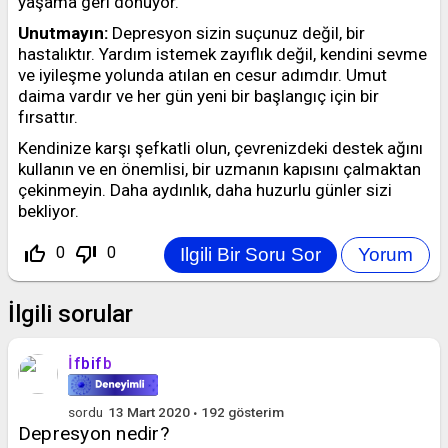
yaşama geri dönüyor.
Unutmayın:
Depresyon sizin suçunuz değil, bir
hastalıktır. Yardım istemek zayıflık değil, kendini sevme
ve iyileşme yolunda atılan en cesur adımdır. Umut
daima vardır ve her gün yeni bir başlangıç için bir
fırsattır.
Kendinize karşı şefkatli olun, çevrenizdeki destek ağını
kullanın ve en önemlisi, bir uzmanın kapısını çalmaktan
çekinmeyin. Daha aydınlık, daha huzurlu günler sizi
bekliyor.
thumb_up_off_alt
thumb_down_off_alt
0
0
İlgili sorular
İfbifb
sordu
13 Mart 2020
192
gösterim
Depresyon nedir?