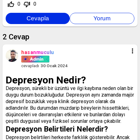
thumb_up_off_alt
thumb_down_off_alt
0
0
2
Cevap
more_vert
hasanmuculu
cevapladı
30 Ocak 2024
Depresyon Nedir?
Depresyon, sürekli bir üzüntü ve ilgi kaybına neden olan bir
duygu durum bozukluğudur. Depresyon aynı zamanda majör
depresif bozukluk veya klinik depresyon olarak da
adlandırılır. Bu durumdan muzdarip bireylerin hissettikleri,
düşünceleri ve davranışları etkilenir ve bunlardan dolayı
çeşitli duygusal veya fiziksel sorunlar ortaya çıkabilir.
Depresyon Belirtileri Nelerdir?
Depresyon belirtileri herkeste farklılık gösterebilir. Ancak