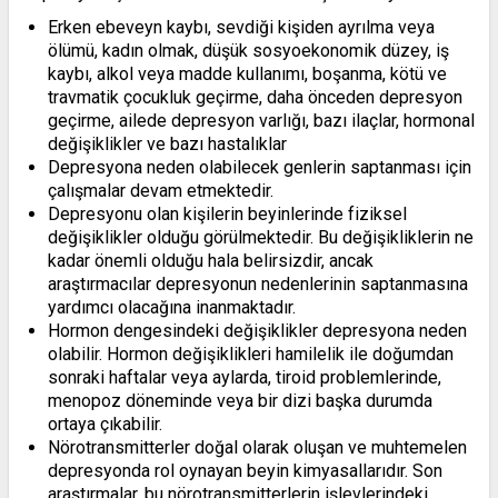
Erken ebeveyn kaybı, sevdiği kişiden ayrılma veya
ölümü, kadın olmak, düşük sosyoekonomik düzey, iş
kaybı, alkol veya madde kullanımı, boşanma, kötü ve
travmatik çocukluk geçirme, daha önceden depresyon
geçirme, ailede depresyon varlığı, bazı ilaçlar, hormonal
değişiklikler ve bazı hastalıklar
Depresyona neden olabilecek genlerin saptanması için
çalışmalar devam etmektedir.
Depresyonu olan kişilerin beyinlerinde fiziksel
değişiklikler olduğu görülmektedir. Bu değişikliklerin ne
kadar önemli olduğu hala belirsizdir, ancak
araştırmacılar depresyonun nedenlerinin saptanmasına
yardımcı olacağına inanmaktadır.
Hormon dengesindeki değişiklikler depresyona neden
olabilir. Hormon değişiklikleri hamilelik ile doğumdan
sonraki haftalar veya aylarda, tiroid problemlerinde,
menopoz döneminde veya bir dizi başka durumda
ortaya çıkabilir.
Nörotransmitterler doğal olarak oluşan ve muhtemelen
depresyonda rol oynayan beyin kimyasallarıdır. Son
araştırmalar, bu nörotransmitterlerin işlevlerindeki