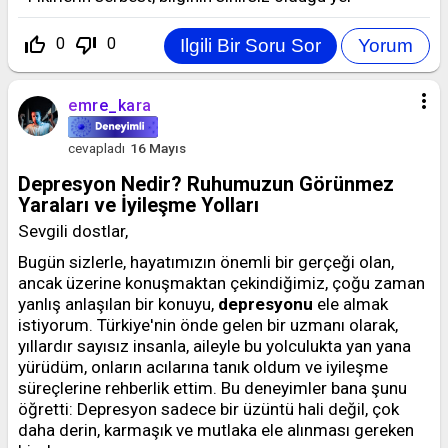
thumb_up_off_alt
thumb_down_off_alt
0
0
more_vert
emre_kara
cevapladı
16 Mayıs
Depresyon Nedir? Ruhumuzun Görünmez
Yaraları ve İyileşme Yolları
Sevgili dostlar,
Bugün sizlerle, hayatımızın önemli bir gerçeği olan,
ancak üzerine konuşmaktan çekindiğimiz, çoğu zaman
yanlış anlaşılan bir konuyu,
depresyonu
ele almak
istiyorum. Türkiye'nin önde gelen bir uzmanı olarak,
yıllardır sayısız insanla, aileyle bu yolculukta yan yana
yürüdüm, onların acılarına tanık oldum ve iyileşme
süreçlerine rehberlik ettim. Bu deneyimler bana şunu
öğretti: Depresyon sadece bir üzüntü hali değil, çok
daha derin, karmaşık ve mutlaka ele alınması gereken