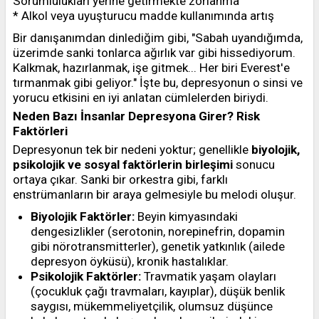
Sorumlulukları yerine getirmekte zorlanma
* Alkol veya uyuşturucu madde kullanımında artış
Bir danışanımdan dinlediğim gibi, "Sabah uyandığımda,
üzerimde sanki tonlarca ağırlık var gibi hissediyorum.
Kalkmak, hazırlanmak, işe gitmek... Her biri Everest'e
tırmanmak gibi geliyor." İşte bu, depresyonun o sinsi ve
yorucu etkisini en iyi anlatan cümlelerden biriydi.
Neden Bazı İnsanlar Depresyona Girer? Risk
Faktörleri
Depresyonun tek bir nedeni yoktur; genellikle
biyolojik,
psikolojik ve sosyal faktörlerin birleşimi
sonucu
ortaya çıkar. Sanki bir orkestra gibi, farklı
enstrümanların bir araya gelmesiyle bu melodi oluşur.
Biyolojik Faktörler:
Beyin kimyasındaki
dengesizlikler (serotonin, norepinefrin, dopamin
gibi nörotransmitterler), genetik yatkınlık (ailede
depresyon öyküsü), kronik hastalıklar.
Psikolojik Faktörler:
Travmatik yaşam olayları
(çocukluk çağı travmaları, kayıplar), düşük benlik
saygısı, mükemmeliyetçilik, olumsuz düşünce