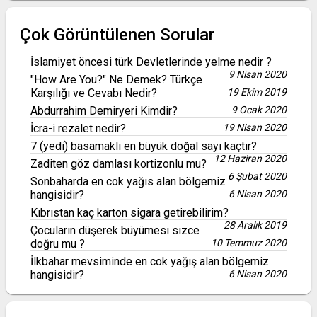
Çok Görüntülenen Sorular
İslamiyet öncesi türk Devletlerinde yelme nedir ?
9 Nisan 2020
"How Are You?" Ne Demek? Türkçe
Karşılığı ve Cevabı Nedir?
19 Ekim 2019
Abdurrahim Demiryeri Kimdir?
9 Ocak 2020
İcra-i rezalet nedir?
19 Nisan 2020
7 (yedi) basamaklı en büyük doğal sayı kaçtır?
12 Haziran 2020
Zaditen göz damlası kortizonlu mu?
6 Şubat 2020
Sonbaharda en cok yağıs alan bölgemiz
hangisidir?
6 Nisan 2020
Kıbrıstan kaç karton sigara getirebilirim?
28 Aralık 2019
Çocuların düşerek büyümesi sizce
doğru mu ?
10 Temmuz 2020
İlkbahar mevsiminde en cok yağış alan bölgemiz
hangisidir?
6 Nisan 2020