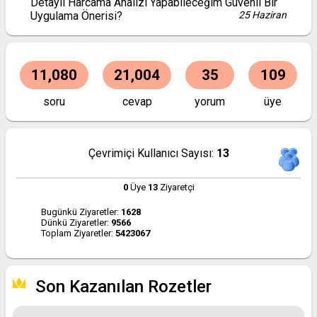
Detaylı Harcama Analizi Yapabileceğim Güvenli Bir
Uygulama Önerisi?
25 Haziran
11,080
21,004
35
109
soru
cevap
yorum
üye
Çevrimiçi Kullanıcı Sayısı:
13
0
Üye
13
Ziyaretçi
Bugünkü Ziyaretler:
1628
Dünkü Ziyaretler:
9566
Toplam Ziyaretler:
5423067
Son Kazanılan Rozetler