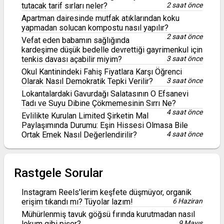
tutacak tarif sırları neler?
2 saat önce
Apartman dairesinde mutfak atıklarından koku
yapmadan solucan kompostu nasıl yapılır?
2 saat önce
Vefat eden babamın sağlığında
kardeşime düşük bedelle devrettiği gayrimenkul için
tenkis davası açabilir miyim?
3 saat önce
Okul Kantinindeki Fahiş Fiyatlara Karşı Öğrenci
Olarak Nasıl Demokratik Tepki Verilir?
3 saat önce
Lokantalardaki Gavurdağı Salatasının O Efsanevi
Tadı ve Suyu Dibine Çökmemesinin Sırrı Ne?
4 saat önce
Evlilikte Kurulan Limited Şirketin Mal
Paylaşımında Durumu: Eşin Hissesi Olmasa Bile
Ortak Emek Nasıl Değerlendirilir?
4 saat önce
Rastgele Sorular
Instagram Reels'lerim keşfete düşmüyor, organik
erişim tıkandı mı? Tüyolar lazım!
6 Haziran
Mühürlenmiş tavuk göğsü fırında kurutmadan nasıl
lokum gibi pişer?
9 Mayıs