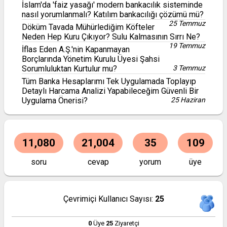
İslam'da 'faiz yasağı' modern bankacılık sisteminde
nasıl yorumlanmalı? Katılım bankacılığı çözümü mü?
25 Temmuz
Döküm Tavada Mühürlediğim Köfteler
Neden Hep Kuru Çıkıyor? Sulu Kalmasının Sırrı Ne?
19 Temmuz
İflas Eden A.Ş.'nin Kapanmayan
Borçlarında Yönetim Kurulu Üyesi Şahsi
Sorumluluktan Kurtulur mu?
3 Temmuz
Tüm Banka Hesaplarımı Tek Uygulamada Toplayıp
Detaylı Harcama Analizi Yapabileceğim Güvenli Bir
Uygulama Önerisi?
25 Haziran
11,080
21,004
35
109
soru
cevap
yorum
üye
Çevrimiçi Kullanıcı Sayısı:
25
0
Üye
25
Ziyaretçi