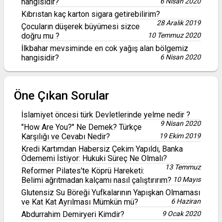
hangisidir?
6 Nisan 2020
Kıbrıstan kaç karton sigara getirebilirim?
28 Aralık 2019
Çocuların düşerek büyümesi sizce
doğru mu ?
10 Temmuz 2020
İlkbahar mevsiminde en cok yağış alan bölgemiz
hangisidir?
6 Nisan 2020
Öne Çıkan Sorular
İslamiyet öncesi türk Devletlerinde yelme nedir ?
9 Nisan 2020
"How Are You?" Ne Demek? Türkçe
Karşılığı ve Cevabı Nedir?
19 Ekim 2019
Kredi Kartımdan Habersiz Çekim Yapıldı, Banka
Ödememi İstiyor: Hukuki Süreç Ne Olmalı?
13 Temmuz
Reformer Pilates'te Köprü Hareketi:
Belimi ağrıtmadan kalçamı nasıl çalıştırırım?
10 Mayıs
Glutensiz Su Böreği Yufkalarının Yapışkan Olmaması
ve Kat Kat Ayrılması Mümkün mü?
6 Haziran
Abdurrahim Demiryeri Kimdir?
9 Ocak 2020