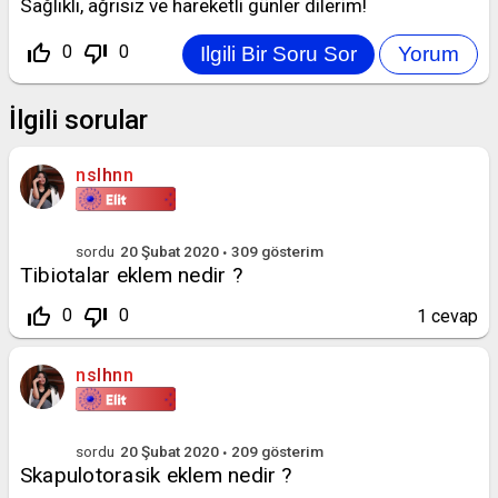
Sağlıklı, ağrısız ve hareketli günler dilerim!
thumb_up_off_alt
thumb_down_off_alt
0
0
İlgili sorular
nslhnn
sordu
20 Şubat 2020
309
gösterim
Tibiotalar eklem nedir ?
thumb_up_off_alt
thumb_down_off_alt
0
0
1
cevap
nslhnn
sordu
20 Şubat 2020
209
gösterim
Skapulotorasik eklem nedir ?