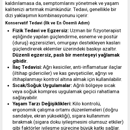
kaldırılamasa da, semptomlarını yönetmek ve yaşam
kalitenizi artırmak mümkündür. Tedavi, genellikle bir
dizi yaklaşımın kombinasyonunu içerir:
Konservatif Tedavi (İlk ve En Önemli Adım)
Fizik Tedavi ve Egzersiz:
Uzman bir fizyoterapist
eşliğinde yapılan güçlendirme, esneme ve postür
(duruş) egzersizleri, omurgayı destekleyen kasları
güçlendirerek eklemler üzerindeki baskıyı azaltır.
Düzenli egzersiz, paslı bir menteşeyi yağlamak
gibidir.
İlaç Tedavisi:
Ağrı kesiciler, anti-inflamatuar ilaçlar
(iltihap gidericiler) ve kas gevşeticiler, ağrıyı ve
iltihaplanmayı kontrol altına almak için kullanılabilir.
Sıcak/Soğuk Uygulamalar:
Ağrılı bölgeye sıcak
veya soğuk kompres uygulamak geçici rahatlama
sağlayabilir.
Yaşam Tarzı Değişiklikleri:
Kilo kontrolü,
ergonomik çalışma ortamı düzenlemeleri (doğru
sandalye, ekran yüksekliği), sigara kullanımını
bırakmak (sigara doku iyileşmesini olumsuz etkiler)
gibi faktörler iyileşme sürecine büyük katkı sağlar.