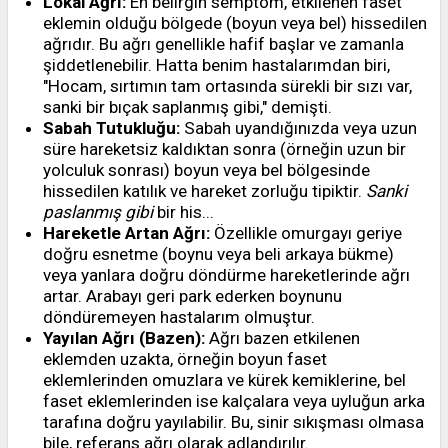
Lokal Ağrı:
En belirgin semptom, etkilenen faset
eklemin olduğu bölgede (boyun veya bel) hissedilen
ağrıdır. Bu ağrı genellikle hafif başlar ve zamanla
şiddetlenebilir. Hatta benim hastalarımdan biri,
"Hocam, sırtımın tam ortasında sürekli bir sızı var,
sanki bir bıçak saplanmış gibi," demişti.
Sabah Tutukluğu:
Sabah uyandığınızda veya uzun
süre hareketsiz kaldıktan sonra (örneğin uzun bir
yolculuk sonrası) boyun veya bel bölgesinde
hissedilen katılık ve hareket zorluğu tipiktir.
Sanki
paslanmış gibi
bir his...
Hareketle Artan Ağrı:
Özellikle omurgayı geriye
doğru esnetme (boynu veya beli arkaya bükme)
veya yanlara doğru döndürme hareketlerinde ağrı
artar. Arabayı geri park ederken boynunu
döndüremeyen hastalarım olmuştur.
Yayılan Ağrı (Bazen):
Ağrı bazen etkilenen
eklemden uzakta, örneğin boyun faset
eklemlerinden omuzlara ve kürek kemiklerine, bel
faset eklemlerinden ise kalçalara veya uyluğun arka
tarafına doğru yayılabilir. Bu, sinir sıkışması olmasa
bile, referans ağrı olarak adlandırılır.