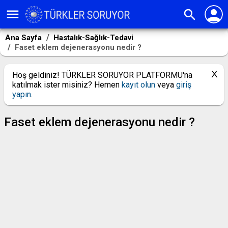
person
menu
search
Ana Sayfa
Hastalık-Sağlık-Tedavi
Faset eklem dejenerasyonu nedir ?
Hoş geldiniz! TÜRKLER SORUYOR PLATFORMU'na
katılmak ister misiniz? Hemen
kayıt olun
veya
giriş
yapın
.
Faset eklem dejenerasyonu nedir ?