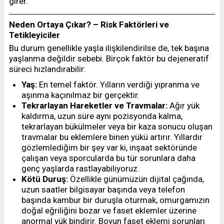
girer.
Neden Ortaya Çıkar? – Risk Faktörleri ve
Tetikleyiciler
Bu durum genellikle yaşla ilişkilendirilse de, tek başına
yaşlanma değildir sebebi. Birçok faktör bu dejeneratif
süreci hızlandırabilir:
Yaş:
En temel faktör. Yılların verdiği yıpranma ve
aşınma kaçınılmaz bir gerçektir.
Tekrarlayan Hareketler ve Travmalar:
Ağır yük
kaldırma, uzun süre aynı pozisyonda kalma,
tekrarlayan bükülmeler veya bir kaza sonucu oluşan
travmalar bu eklemlere binen yükü artırır. Yıllardır
gözlemlediğim bir şey var ki, inşaat sektöründe
çalışan veya sporcularda bu tür sorunlara daha
genç yaşlarda rastlayabiliyoruz.
Kötü Duruş:
Özellikle günümüzün dijital çağında,
uzun saatler bilgisayar başında veya telefon
başında kambur bir duruşla oturmak, omurgamızın
doğal eğriliğini bozar ve faset eklemler üzerine
anormal yük bindirir. Boyun faset eklemi sorunları