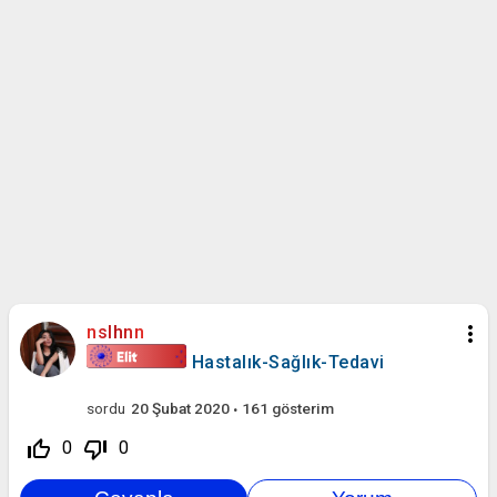
more_vert
nslhnn
Hastalık-Sağlık-Tedavi
sordu
20 Şubat 2020
161
gösterim
thumb_up_off_alt
thumb_down_off_alt
0
0