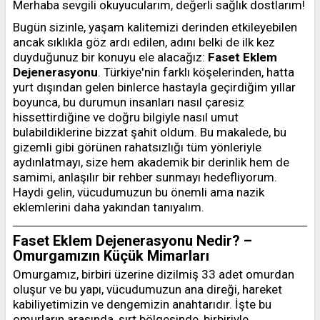
Merhaba sevgili okuyucularım, değerli sağlık dostlarım!
Bugün sizinle, yaşam kalitemizi derinden etkileyebilen
ancak sıklıkla göz ardı edilen, adını belki de ilk kez
duyduğunuz bir konuyu ele alacağız:
Faset Eklem
Dejenerasyonu
. Türkiye'nin farklı köşelerinden, hatta
yurt dışından gelen binlerce hastayla geçirdiğim yıllar
boyunca, bu durumun insanları nasıl çaresiz
hissettirdiğine ve doğru bilgiyle nasıl umut
bulabildiklerine bizzat şahit oldum. Bu makalede, bu
gizemli gibi görünen rahatsızlığı tüm yönleriyle
aydınlatmayı, size hem akademik bir derinlik hem de
samimi, anlaşılır bir rehber sunmayı hedefliyorum.
Haydi gelin, vücudumuzun bu önemli ama nazik
eklemlerini daha yakından tanıyalım.
Faset Eklem Dejenerasyonu Nedir? –
Omurgamızın Küçük Mimarları
Omurgamız, birbiri üzerine dizilmiş 33 adet omurdan
oluşur ve bu yapı, vücudumuzun ana direği, hareket
kabiliyetimizin ve dengemizin anahtarıdır. İşte bu
omurların arasında, sırt bölgesinde, birbiriyle