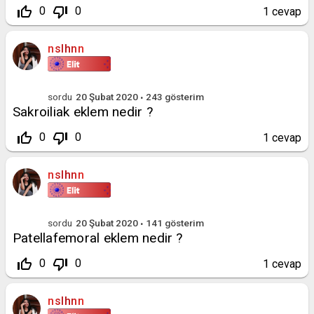
thumb_up_off_alt
thumb_down_off_alt
0
0
1
cevap
nslhnn
sordu
20 Şubat 2020
243
gösterim
Sakroiliak eklem nedir ?
thumb_up_off_alt
thumb_down_off_alt
0
0
1
cevap
nslhnn
sordu
20 Şubat 2020
141
gösterim
Patellafemoral eklem nedir ?
thumb_up_off_alt
thumb_down_off_alt
0
0
1
cevap
nslhnn