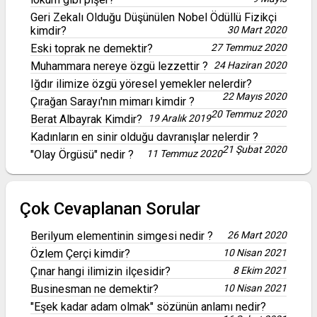
Geri Zekalı Olduğu Düşünülen Nobel Ödüllü Fizikçi
kimdir?
30 Mart 2020
Eski toprak ne demektir?
27 Temmuz 2020
Muhammara nereye özgü lezzettir ?
24 Haziran 2020
Iğdır ilimize özgü yöresel yemekler nelerdir?
22 Mayıs 2020
Çırağan Sarayı'nın mimarı kimdir ?
20 Temmuz 2020
Berat Albayrak Kimdir?
19 Aralık 2019
Kadınların en sinir olduğu davranışlar nelerdir ?
21 Şubat 2020
"Olay Örgüsü" nedir ?
11 Temmuz 2020
Çok Cevaplanan Sorular
Berilyum elementinin simgesi nedir ?
26 Mart 2020
Özlem Çerçi kimdir?
10 Nisan 2021
Çınar hangi ilimizin ilçesidir?
8 Ekim 2021
Businesman ne demektir?
10 Nisan 2021
"Eşek kadar adam olmak" sözünün anlamı nedir?