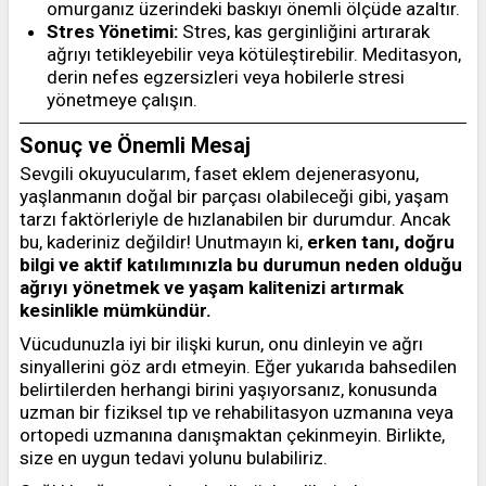
omurganız üzerindeki baskıyı önemli ölçüde azaltır.
Stres Yönetimi:
Stres, kas gerginliğini artırarak
ağrıyı tetikleyebilir veya kötüleştirebilir. Meditasyon,
derin nefes egzersizleri veya hobilerle stresi
yönetmeye çalışın.
Sonuç ve Önemli Mesaj
Sevgili okuyucularım, faset eklem dejenerasyonu,
yaşlanmanın doğal bir parçası olabileceği gibi, yaşam
tarzı faktörleriyle de hızlanabilen bir durumdur. Ancak
bu, kaderiniz değildir! Unutmayın ki,
erken tanı, doğru
bilgi ve aktif katılımınızla bu durumun neden olduğu
ağrıyı yönetmek ve yaşam kalitenizi artırmak
kesinlikle mümkündür.
Vücudunuzla iyi bir ilişki kurun, onu dinleyin ve ağrı
sinyallerini göz ardı etmeyin. Eğer yukarıda bahsedilen
belirtilerden herhangi birini yaşıyorsanız, konusunda
uzman bir fiziksel tıp ve rehabilitasyon uzmanına veya
ortopedi uzmanına danışmaktan çekinmeyin. Birlikte,
size en uygun tedavi yolunu bulabiliriz.