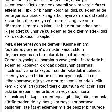
eklemleşen küçük ama çok önemli yapılar vardır:
faset
eklemler
. Tıpkı bir binanın kolonları gibi, bu eklemler de
omurgamıza esneklik sağlarken aynı zamanda stabilite
kazandırır; öne, arkaya eğilmemizi, sağa ve sola
dönmemizi mümkün kılar. Her bir omurun arkasında
ikişer adet bulunur ve bu eklemler de dizlerimizdeki gibi
kıkırdak dokusu ile kaplıdır.
Peki,
dejenerasyon
ne demek? Kelime anlamı
"bozulma, yıpranma" demektir. Faset eklem
dejenerasyonu da tam olarak bunu ifade eder:
Zamanla, yanlış kullanımlarla veya çeşitli faktörlerle bu
eklemleri kaplayan kıkırdak dokusunun aşınması,
incelmesi ve hatta kaybolmasıdır. Kıkırdak incelince,
eklem yüzeyleri birbirine sürtünmeye başlar, bu da
iltihaplanmaya, ağrıya ve omurga kemiklerinde küçük
kemik çıkıntıları (osteofitler) oluşumuna yol açar. Tıpkı
eski bir arabanın amortisörleri veya uzun süre
kullanılmış bir kapının menteşesi gibi düşünün; zamanla
sürtünmeden dolayı ses çıkarmaya, zorlanmaya
başlarlar. İşte faset eklemlerimiz de benzer bir sürece