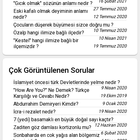
16 Şubat 2021
"Gıcık olmak" sözünün anlamı nedir ?
27 Temmuz 2020
Eski kafalı olmak deyiminin anlamı
nedir?
12 Temmuz 2020
Çocuların düşerek büyümesi sizce doğru mu ?
10 Temmuz 2020
Özalp hangi ilimize bağlı ilçedir?
10 Nisan 2021
"Kestel" hangi ilimize bağlı bir
ilçemizdir ?
19 Temmuz 2020
Çok Görüntülenen Sorular
İslamiyet öncesi türk Devletlerinde yelme nedir ?
9 Nisan 2020
"How Are You?" Ne Demek? Türkçe
Karşılığı ve Cevabı Nedir?
19 Ekim 2019
Abdurrahim Demiryeri Kimdir?
9 Ocak 2020
İcra-i rezalet nedir?
19 Nisan 2020
7 (yedi) basamaklı en büyük doğal sayı kaçtır?
12 Haziran 2020
Zaditen göz damlası kortizonlu mu?
6 Şubat 2020
Sonbaharda en cok yağıs alan bölgemiz