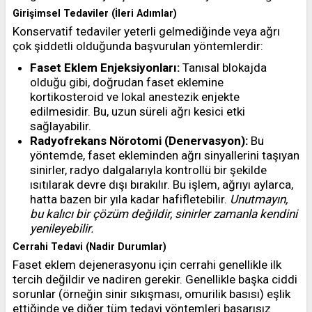
Girişimsel Tedaviler (İleri Adımlar)
Konservatif tedaviler yeterli gelmediğinde veya ağrı
çok şiddetli olduğunda başvurulan yöntemlerdir:
Faset Eklem Enjeksiyonları:
Tanısal blokajda
olduğu gibi, doğrudan faset eklemine
kortikosteroid ve lokal anestezik enjekte
edilmesidir. Bu, uzun süreli ağrı kesici etki
sağlayabilir.
Radyofrekans Nörotomi (Denervasyon):
Bu
yöntemde, faset ekleminden ağrı sinyallerini taşıyan
sinirler, radyo dalgalarıyla kontrollü bir şekilde
ısıtılarak devre dışı bırakılır. Bu işlem, ağrıyı aylarca,
hatta bazen bir yıla kadar hafifletebilir.
Unutmayın,
bu kalıcı bir çözüm değildir, sinirler zamanla kendini
yenileyebilir.
Cerrahi Tedavi (Nadir Durumlar)
Faset eklem dejenerasyonu için cerrahi genellikle ilk
tercih değildir ve nadiren gerekir. Genellikle başka ciddi
sorunlar (örneğin sinir sıkışması, omurilik basısı) eşlik
ettiğinde ve diğer tüm tedavi yöntemleri başarısız