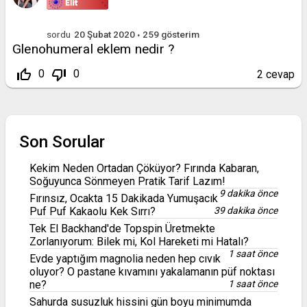
sordu
20 Şubat 2020
259
gösterim
Glenohumeral eklem nedir ?
thumb_up_off_alt
thumb_down_off_alt
0
0
2
cevap
Son Sorular
Kekim Neden Ortadan Çöküyor? Fırında Kabaran,
Soğuyunca Sönmeyen Pratik Tarif Lazım!
9 dakika önce
Fırınsız, Ocakta 15 Dakikada Yumuşacık
Puf Puf Kakaolu Kek Sırrı?
39 dakika önce
Tek El Backhand'de Topspin Üretmekte
Zorlanıyorum: Bilek mi, Kol Hareketi mi Hatalı?
1 saat önce
Evde yaptığım magnolia neden hep cıvık
oluyor? O pastane kıvamını yakalamanın püf noktası
ne?
1 saat önce
Sahurda susuzluk hissini gün boyu minimumda