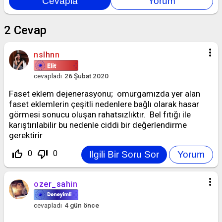
2
Cevap
more_vert
nslhnn
cevapladı
26 Şubat 2020
Faset eklem dejenerasyonu; omurgamızda yer alan
faset eklemlerin çeşitli nedenlere bağlı olarak hasar
görmesi sonucu oluşan rahatsızlıktır. Bel fıtığı ile
karıştırılabilir bu nedenle ciddi bir değerlendirme
gerektirir
thumb_up_off_alt
thumb_down_off_alt
0
0
more_vert
ozer_sahin
cevapladı
4 gün
önce